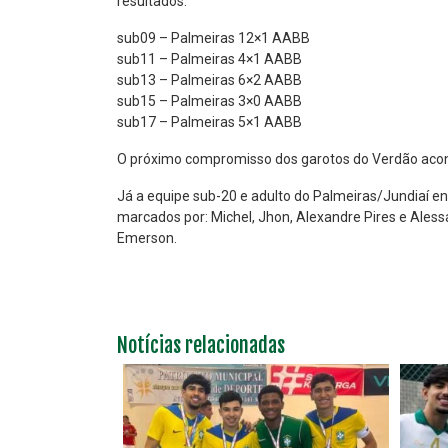
resultados:
sub09 – Palmeiras 12×1 AABB
sub11 – Palmeiras 4×1 AABB
sub13 – Palmeiras 6×2 AABB
sub15 – Palmeiras 3×0 AABB
sub17 – Palmeiras 5×1 AABB
O próximo compromisso dos garotos do Verdão acontec
Já a equipe sub-20 e adulto do Palmeiras/Jundiaí e
marcados por: Michel, Jhon, Alexandre Pires e Aless
Emerson.
Notícias relacionadas