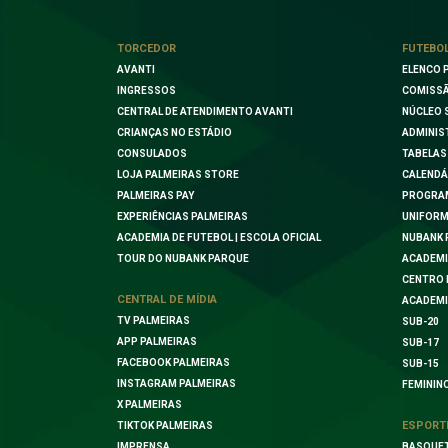
TORCEDOR
FUTEBO
AVANTI
ELENCO 
INGRESSOS
COMISSÃ
CENTRAL DE ATENDIMENTO AVANTI
NÚCLEO 
CRIANÇAS NO ESTÁDIO
ADMINIS
CONSULADOS
TABELAS
LOJA PALMEIRAS STORE
CALENDÁ
PALMEIRAS PAY
PROGRA
EXPERIÊNCIAS PALMEIRAS
UNIFORM
ACADEMIA DE FUTEBOL | ESCOLA OFICIAL
NUBANK 
TOUR DO NUBANK PARQUE
ACADEMI
CENTRO 
CENTRAL DE MÍDIA
ACADEMI
TV PALMEIRAS
SUB-20
APP PALMEIRAS
SUB-17
FACEBOOK PALMEIRAS
SUB-15
INSTAGRAM PALMEIRAS
FEMININ
X PALMEIRAS
ESPORT
TIKTOK PALMEIRAS
IMPRENSA
BASQUE