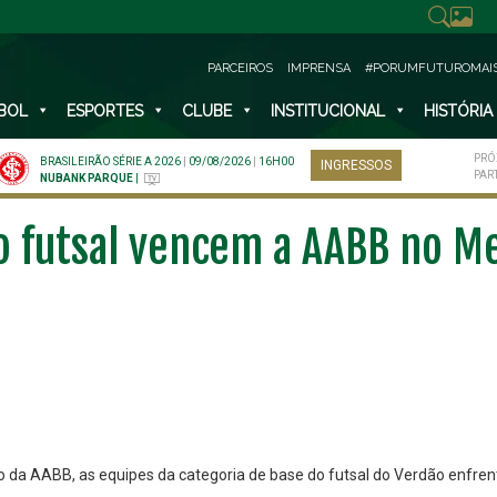
PARCEIROS
IMPRENSA
#PORUMFUTUROMAI
BOL
ESPORTES
CLUBE
INSTITUCIONAL
HISTÓRIA
PRÓ
BRASILEIRÃO SÉRIE A 2026
|
09/08/2026
|
16H00
INGRESSOS
PAR
NUBANK PARQUE
|
o futsal vencem a AABB no M
 da AABB, as equipes da categoria de base do futsal do Verdão enfren