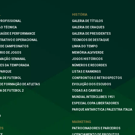
L
HISTÓRIA
PROFISSIONAL
GALERIA DE TÍTULOS
O TÉCNICA
GALERIA DE CRAQUES
SAÚDE E PERFORMANCE
GALERIA DE PRESIDENTES
TRATIVO E OPERACIONAL
TÉCNICOS DE DESTAQUE
 DE CAMPEONATOS
LINHA DO TEMPO
RIO DE JOGOS
MEMÓRIA ALVIVERDE
MAÇÃO SEMANAL
JOGOS HISTÓRICOS
ES DA TEMPORADA
NÚMEROS E RECORDES
PARQUE
LISTAS E RANKINGS
A DE FUTEBOL
CONFRONTOS E RETROSPECTOS
DE FORMAÇÃO DE ATLETAS
EVOLUÇÃO DOS ESCUDOS
A DE FUTEBOL 2
TODAS AS CAMISAS
MUNDIAL INTERCLUBES 1951
ESPECIAL COPA LIBERTADORES
PARQUE ANTARCTICA | PALESTRA ITALIA
O
MARKETING
ES
PATROCINADORES E PARCEIROS
TE
LICENCIAMENTO DE PRODUTOS