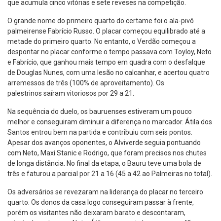
que acumula cinco vitórias e sete reveses na competição.
O grande nome do primeiro quarto do certame foi o ala-pivô
palmeirense Fabrício Russo. O placar começou equilibrado até a
metade do primeiro quarto. No entanto, o Verdão começou a
despontar no placar conforme o tempo passava com Toyloy, Neto
e Fabrício, que ganhou mais tempo em quadra com o desfalque
de Douglas Nunes, com uma lesão no calcanhar, e acertou quatro
arremessos de três (100% de aproveitamento). Os
palestrinos saíram vitoriosos por 29 a 21.
Na sequência do duelo, os bauruenses estiveram um pouco
melhor e conseguiram diminuir a diferença no marcador. Átila dos
Santos entrou bem na partida e contribuiu com seis pontos.
Apesar dos avanços oponentes, o Alviverde seguia pontuando
com Neto, Maxi Stanic e Rodrigo, que foram precisos nos chutes
de longa distância. No final da etapa, o Bauru teve uma bola de
três e faturou a parcial por 21 a 16 (45 a 42 ao Palmeiras no total).
Os adversários se revezaram na liderança do placar no terceiro
quarto. Os donos da casa logo conseguiram passar à frente,
porém os visitantes não deixaram barato e descontaram,