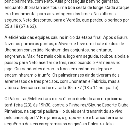
principalmente, com Neto. Átila prosseguia bem no garrafão,
enquanto Jhonatan acertou uma boa cesta de longe. Cada ataque
era fundamental para as vantagens dos times. Nos últimos
segundo, Neto descontou para o Verdão, que perdeu o período por
25 a 18 (67 a 63).
A eficiência das equipes caiu no início da etapa final. Após o Bauru
fazer os primeiros pontos, o Alviverde teve um chute de dois de
Jhonatan convertido. Nenhum dos conjuntos, no entanto,
engrenava. Maxi fez mais dois e, logo em seguida, roubou a bola e
passou para Neto acertar de três, recolocando o Palmeiras no
jogo. Os mandantes deram o troco em instantes depois e
encaminharam o triunfo. Os palmeirenses ainda tiveram dois
arremessos de três precisos, com Jhonatan e Fabrício, mas a
vitória adversária não foi evitada: 85 a 77 (18 a 14 no quarto).
O Palmeiras/Meltex fará o seu último duelo do ano na próxima
terá-feira (23), às 19h30, contra o Pinheiros/Sky, no Esporte Clube
Pinheiros, na capital paulista – o duelo será transmitido ao vivo
pelo canal SporTV. Em janeiro, o grupo verde e branco terá uma
sequência de seis compromissos no ginásio Palestra Italia.