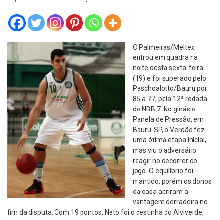
O Palmeiras/Meltex
entrou em quadra na
noite desta sexta-feira
(19) e foi superado pelo
Paschoalotto/Bauru por
85 a 77, pela 12ª rodada
do NBB 7. No ginásio
Panela de Pressão, em
Bauru-SP, o Verdão fez
uma ótima etapa inicial,
mas viu o adversário
reagir no decorrer do
jogo. O equilíbrio foi
mantido, porém os donos
da casa abriram a
vantagem derradeira no
fim da disputa. Com 19 pontos, Neto foi o cestinha do Alviverde,