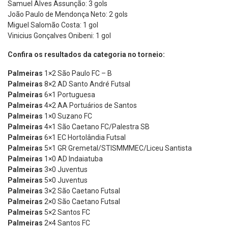
Samuel Alves Assunção: 3 gols
João Paulo de Mendonça Neto: 2 gols
Miguel Salomão Costa: 1 gol
Vinicius Gonçalves Onibeni: 1 gol
Confira os resultados da categoria no torneio:
Palmeiras
1×2 São Paulo FC – B
Palmeiras
8×2 AD Santo André Futsal
Palmeiras
6×1 Portuguesa
Palmeiras
4×2 AA Portuários de Santos
Palmeiras
1×0 Suzano FC
Palmeiras
4×1 São Caetano FC/Palestra SB
Palmeiras
6×1 EC Hortolândia Futsal
Palmeiras
5×1 GR Gremetal/STISMMMEC/Liceu Santista
Palmeiras
1×0 AD Indaiatuba
Palmeiras
3×0 Juventus
Palmeiras
5×0 Juventus
Palmeiras
3×2 São Caetano Futsal
Palmeiras
2×0 São Caetano Futsal
Palmeiras
5×2 Santos FC
Palmeiras
2×4 Santos FC