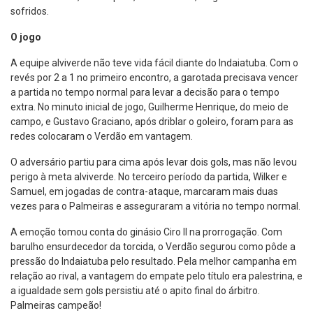
sofridos.
O jogo
A equipe alviverde não teve vida fácil diante do Indaiatuba. Com o
revés por 2 a 1 no primeiro encontro, a garotada precisava vencer
a partida no tempo normal para levar a decisão para o tempo
extra. No minuto inicial de jogo, Guilherme Henrique, do meio de
campo, e Gustavo Graciano, após driblar o goleiro, foram para as
redes colocaram o Verdão em vantagem.
O adversário partiu para cima após levar dois gols, mas não levou
perigo à meta alviverde. No terceiro período da partida, Wilker e
Samuel, em jogadas de contra-ataque, marcaram mais duas
vezes para o Palmeiras e asseguraram a vitória no tempo normal.
A emoção tomou conta do ginásio Ciro II na prorrogação. Com
barulho ensurdecedor da torcida, o Verdão segurou como pôde a
pressão do Indaiatuba pelo resultado. Pela melhor campanha em
relação ao rival, a vantagem do empate pelo título era palestrina, e
a igualdade sem gols persistiu até o apito final do árbitro.
Palmeiras campeão!