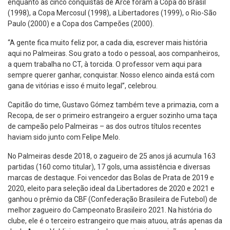
enquanto as cinco conquistas de Arce foram a Copa do Brasil
(1998), a Copa Mercosul (1998), a Libertadores (1999), o Rio-São
Paulo (2000) e a Copa dos Campeões (2000).
“A gente fica muito feliz por, a cada dia, escrever mais história
aqui no Palmeiras. Sou grato a todo o pessoal, aos companheiros,
a quem trabalha no CT, à torcida. O professor vem aqui para
sempre querer ganhar, conquistar. Nosso elenco ainda está com
gana de vitórias e isso é muito legal”, celebrou.
Capitão do time, Gustavo Gómez também teve a primazia, com a
Recopa, de ser o primeiro estrangeiro a erguer sozinho uma taça
de campeão pelo Palmeiras – as dos outros títulos recentes
haviam sido junto com Felipe Melo.
No Palmeiras desde 2018, o zagueiro de 25 anos já acumula 163
partidas (160 como titular), 17 gols, uma assistência e diversas
marcas de destaque. Foi vencedor das Bolas de Prata de 2019 e
2020, eleito para seleção ideal da Libertadores de 2020 e 2021 e
ganhou o prêmio da CBF (Confederação Brasileira de Futebol) de
melhor zagueiro do Campeonato Brasileiro 2021. Na história do
clube, ele é o terceiro estrangeiro que mais atuou, atrás apenas da