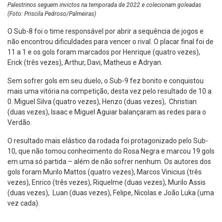
Palestrinos seguem invictos na temporada de 2022 e colecionam goleadas
(Foto: Priscila Pedroso/Palmeiras)
O Sub-8 foi o time responsável por abrir a sequência de jogos e
não encontrou dificuldades para vencer o rival. O placar final foi de
11 a 1 e os gols foram marcados por Henrique (quatro vezes),
Erick (três vezes), Arthur, Davi, Matheus e Adryan.
Sem sofrer gols em seu duelo, o Sub-9 fez bonito e conquistou
mais uma vitória na competição, desta vez pelo resultado de 10 a
0. Miguel Silva (quatro vezes), Henzo (duas vezes), Christian
(duas vezes), Isaac e Miguel Aguiar balançaram as redes para o
Verdão.
O resultado mais elástico da rodada foi protagonizado pelo Sub-
10, que não tomou conhecimento do Rosa Negra e marcou 19 gols
em uma só partida – além de não sofrer nenhum. Os autores dos
gols foram Murilo Mattos (quatro vezes), Marcos Vinicius (três
vezes), Enrico (três vezes), Riquelme (duas vezes), Murilo Assis
(duas vezes), Luan (duas vezes), Felipe, Nicolas e João Luka (uma
vez cada).