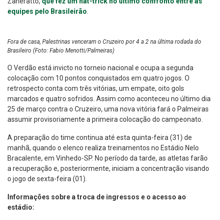
Zaneratto,
que fez um hat-trick no último confronto entre as
equipes pelo Brasileirão
.
Fora de casa, Palestrinas venceram o Cruzeiro por 4 a 2 na última rodada do
Brasileiro (Foto: Fabio Menotti/Palmeiras)
O Verdão está invicto no torneio nacional e ocupa a segunda
colocação com 10 pontos conquistados em quatro jogos. O
retrospecto conta com três vitórias, um empate, oito gols
marcados e quatro sofridos. Assim como aconteceu no último dia
25 de março contra o Cruzeiro, uma nova vitória fará o Palmeiras
assumir provisoriamente a primeira colocação do campeonato.
A preparação do time continua até esta quinta-feira (31) de
manhã, quando o elenco realiza treinamentos no Estádio Nelo
Bracalente, em Vinhedo-SP. No período da tarde, as atletas farão
a recuperação e, posteriormente, iniciam a concentração visando
o jogo de sexta-feira (01).
Informações sobre a troca de ingressos e o acesso ao
estádio: