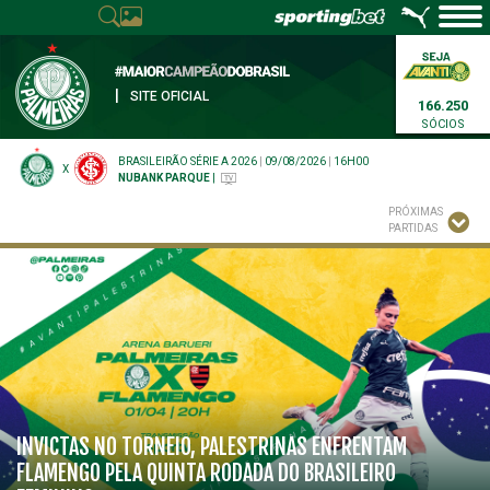
|
SITE OFICIAL
166.250
SÓCIOS
BRASILEIRÃO SÉRIE A 2026
|
09/08/2026
|
16H00
X
NUBANK PARQUE
|
PRÓXIMAS
PARTIDAS
INVICTAS NO TORNEIO, PALESTRINAS ENFRENTAM
FLAMENGO PELA QUINTA RODADA DO BRASILEIRO