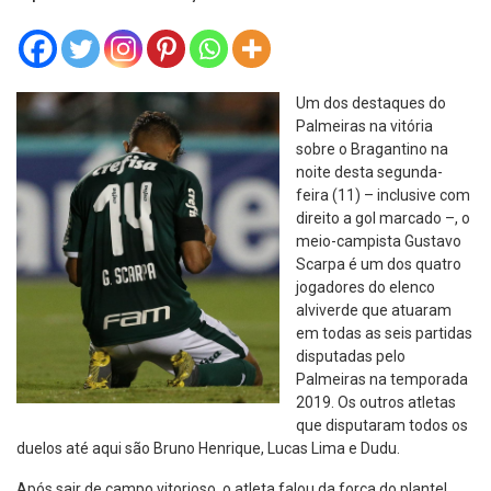
Um dos destaques do
Palmeiras na vitória
sobre o Bragantino na
noite desta segunda-
feira (11) – inclusive com
direito a gol marcado –, o
meio-campista Gustavo
Scarpa é um dos quatro
jogadores do elenco
alviverde que atuaram
em todas as seis partidas
disputadas pelo
Palmeiras na temporada
2019. Os outros atletas
que disputaram todos os
duelos até aqui são Bruno Henrique, Lucas Lima e Dudu.
Após sair de campo vitorioso, o atleta falou da força do plantel