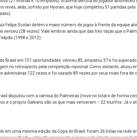
ivos (27 vitórias e 10 empates): a última derrota do jogador aconteceu 
o revés, aliás, sofrido por Hyoran, que hoje completou 51 partidas pelo 
dades).
Luiz Felipe Scolari detém o maior número de jogos à frente da equipe alv
s venceu (28 vezes). Vale lembrar ainda que das três taças que o Palm
elipão (1998 e 2012).
do Brasil em 151 oportunidades: venceu 85, empatou 37 e foi superado 
em no retrospecto pela competição nacional. Como visitante, atuou em 
es adversárias 122 vezes e foi vazado 89 vezes por seus rivais fora de 
sil disputou com a camisa do Palmeiras (nove no total e de forma cons
so e o próprio Galeano são os que mais venceram – 22 triunfos. Já o atac
ls em uma mesma edição da Copa do Brasil: foram 26 bolas na rede em 