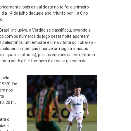
camente, pois o rival desta noite foi o primeiro
dia 14 de julho daquele ano, triunfo por 1 a 0 no
o.
il, inclusive, o Verdão se classificou, levando a
zado com os números do jogo desta noite apontam
os palestrinos, um empate e uma vitória do Tubarão –
 qualquer competição), houve um jogo a mais; ou
s e quatro sofridos), pois as equipes se enfrentaram
itória por 6 a 0 – também é a maior goleada da
a pelo
 1989). De
ram nos
ete
10, 2011,
ntra o
ube, o