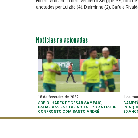
No mesmo ano, o time venceu o Sergipe-SE, fora de ca
anotados por Luizão (4), Djalminha (2), Cafu e Rivald
Notícias relacionadas
18 de fevereiro de 2022
1 de ma
SOB OLHARES DE CÉSAR SAMPAIO,
CAMPEÕ
PALMEIRAS FAZ TREINO TÁTICO ANTES DE
CONQUI
CONFRONTO COM SANTO ANDRÉ
20 ANO