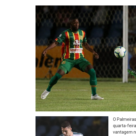
O Palmeiras 
quarta-feir
vantagem no 