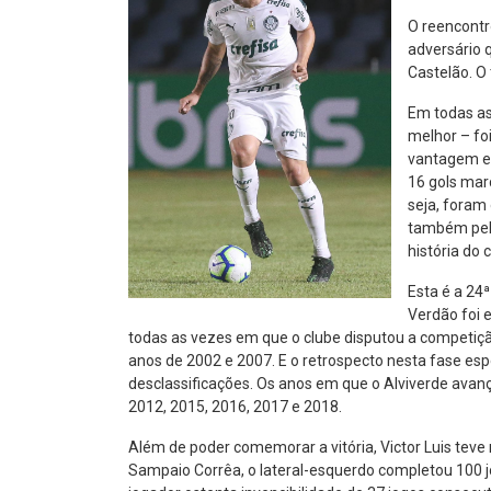
O reencontr
adversário q
Castelão. O
Em todas as
melhor – fo
vantagem es
16 gols mar
seja, foram
também pelo
história do 
Esta é a 24ª
Verdão foi 
todas as vezes em que o clube disputou a competição
anos de 2002 e 2007. E o retrospecto nesta fase esp
desclassificações. Os anos em que o Alviverde avanç
2012, 2015, 2016, 2017 e 2018.
Além de poder comemorar a vitória, Victor Luis teve
Sampaio Corrêa, o lateral-esquerdo completou 100 j