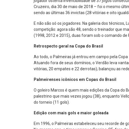
jogador ostenta invencibilidade de 37 jogos consecut
Cruzeiro, dia 30 de maio de 2018 – foi o mesmo últim
sendo as últimas 36 invictas (28 vitórias e oito igual
E não são só os jogadores. Na galeria dos técnicos, 
competição: agora são 48, sendo o treinador que mai
(1998, 2012 e 2015), duas foram sob o comando de F
Retrospecto geral na Copa do Brasil
Ao todo, o Palmeiras já entrou em campo pela Copa 
Atuando fora de seus domínios, o Verdão leva vantag
vitórias, 20 empates e 22 derrotas); balançou as red
Palmeirenses icônicos em Copas do Brasil
O goleiro Marcos é quem mais edições da Copa do Bra
palestrino que mais vezes jogou (38), enquanto Vello
do torneio (11 gols).
Edição com mais gols e maior goleada
Em 1996, o Palmeiras estabeleceu seu recorde de go