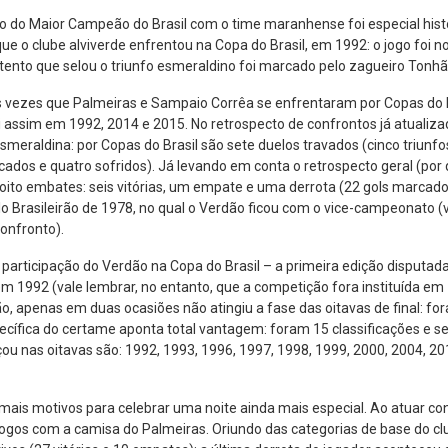
o do Maior Campeão do Brasil com o time maranhense foi especial histori
ue o clube alviverde enfrentou na Copa do Brasil, em 1992: o jogo foi no 
 tento que selou o triunfo esmeraldino foi marcado pelo zagueiro Tonhã
 vezes que Palmeiras e Sampaio Corrêa se enfrentaram por Copas do Bras
i assim em 1992, 2014 e 2015. No retrospecto de confrontos já atuali
meraldina: por Copas do Brasil são sete duelos travados (cinco triunf
cados e quatro sofridos). Já levando em conta o retrospecto geral (por
 oito embates: seis vitórias, um empate e uma derrota (22 gols marcado
 Brasileirão de 1978, no qual o Verdão ficou com o vice-campeonato (v
confronto).
 participação do Verdão na Copa do Brasil – a primeira edição disputad
em 1992 (vale lembrar, no entanto, que a competição fora instituída em
, apenas em duas ocasiões não atingiu a fase das oitavas de final: fo
ecífica do certame aponta total vantagem: foram 15 classificações e s
ou nas oitavas são: 1992, 1993, 1996, 1997, 1998, 1999, 2000, 2004, 20
 mais motivos para celebrar uma noite ainda mais especial. Ao atuar co
ogos com a camisa do Palmeiras. Oriundo das categorias de base do cl