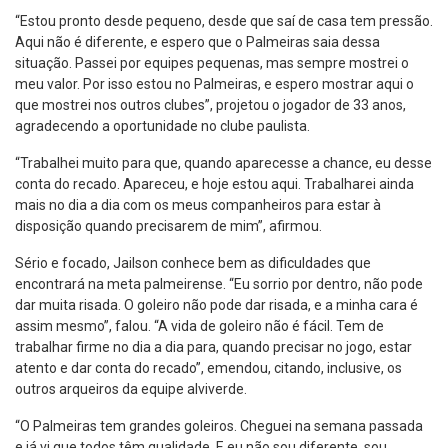
“Estou pronto desde pequeno, desde que saí de casa tem pressão.
Aqui não é diferente, e espero que o Palmeiras saia dessa
situação. Passei por equipes pequenas, mas sempre mostrei o
meu valor. Por isso estou no Palmeiras, e espero mostrar aqui o
que mostrei nos outros clubes”, projetou o jogador de 33 anos,
agradecendo a oportunidade no clube paulista.
“Trabalhei muito para que, quando aparecesse a chance, eu desse
conta do recado. Apareceu, e hoje estou aqui. Trabalharei ainda
mais no dia a dia com os meus companheiros para estar à
disposição quando precisarem de mim”, afirmou.
Sério e focado, Jailson conhece bem as dificuldades que
encontrará na meta palmeirense. “Eu sorrio por dentro, não pode
dar muita risada. O goleiro não pode dar risada, e a minha cara é
assim mesmo”, falou. “A vida de goleiro não é fácil. Tem de
trabalhar firme no dia a dia para, quando precisar no jogo, estar
atento e dar conta do recado”, emendou, citando, inclusive, os
outros arqueiros da equipe alviverde.
“O Palmeiras tem grandes goleiros. Cheguei na semana passada
e já vi que todos têm qualidade. E eu não sou diferente, sou