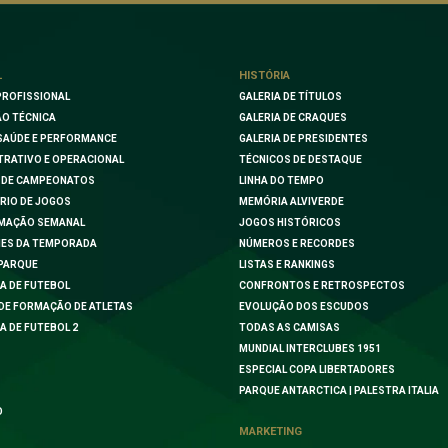
L
HISTÓRIA
PROFISSIONAL
GALERIA DE TÍTULOS
O TÉCNICA
GALERIA DE CRAQUES
SAÚDE E PERFORMANCE
GALERIA DE PRESIDENTES
TRATIVO E OPERACIONAL
TÉCNICOS DE DESTAQUE
 DE CAMPEONATOS
LINHA DO TEMPO
RIO DE JOGOS
MEMÓRIA ALVIVERDE
MAÇÃO SEMANAL
JOGOS HISTÓRICOS
ES DA TEMPORADA
NÚMEROS E RECORDES
PARQUE
LISTAS E RANKINGS
A DE FUTEBOL
CONFRONTOS E RETROSPECTOS
DE FORMAÇÃO DE ATLETAS
EVOLUÇÃO DOS ESCUDOS
A DE FUTEBOL 2
TODAS AS CAMISAS
MUNDIAL INTERCLUBES 1951
ESPECIAL COPA LIBERTADORES
PARQUE ANTARCTICA | PALESTRA ITALIA
O
MARKETING