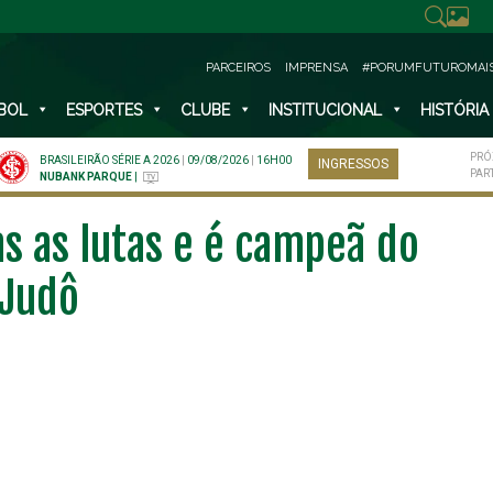
PARCEIROS
IMPRENSA
#PORUMFUTUROMAI
BOL
ESPORTES
CLUBE
INSTITUCIONAL
HISTÓRIA
PRÓ
BRASILEIRÃO SÉRIE A 2026
|
09/08/2026
|
16H00
INGRESSOS
PAR
NUBANK PARQUE
|
as as lutas e é campeã do
 Judô
NO ESPECIAL
PLANO PRATA SUPERIOR
23
85
R$
,01
R$
,52