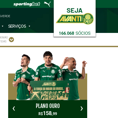
SVERDE
SERVIÇOS
166.068
SÓCIOS
XIMAS
TIDAS
‹
›
PLANO OURO
PL
158
R$
,99