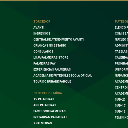
TORCEDOR
FUTEBO
AVANTI
ELENCO 
INGRESSOS
COMISSÃ
CENTRAL DE ATENDIMENTO AVANTI
NÚCLEO 
CRIANÇAS NO ESTÁDIO
ADMINIS
CONSULADOS
TABELAS
LOJA PALMEIRAS STORE
CALENDÁ
PALMEIRAS PAY
PROGRA
EXPERIÊNCIAS PALMEIRAS
UNIFORM
ACADEMIA DE FUTEBOL | ESCOLA OFICIAL
NUBANK 
TOUR DO NUBANK PARQUE
ACADEMI
CENTRO 
CENTRAL DE MÍDIA
ACADEMI
TV PALMEIRAS
SUB-20
APP PALMEIRAS
SUB-17
FACEBOOK PALMEIRAS
SUB-15
INSTAGRAM PALMEIRAS
FEMININ
X PALMEIRAS