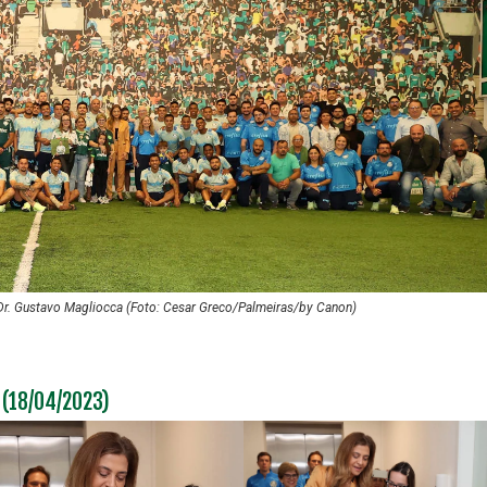
r. Gustavo Magliocca (Foto: Cesar Greco/Palmeiras/by Canon)
(18/04/2023)