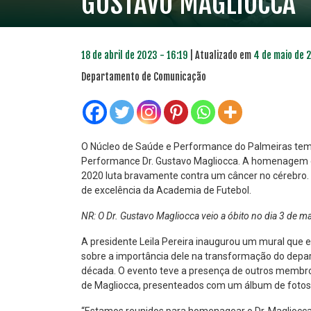
GUSTAVO MAGLIOCCA
18 de abril de 2023 - 16:19
| Atualizado em
4 de maio de 
Departamento de Comunicação
O Núcleo de Saúde e Performance do Palmeiras tem u
Performance Dr. Gustavo Magliocca. A homenagem c
2020 luta bravamente contra um câncer no cérebro. O
PLANO PRATA
PLA
de excelência da Academia de Futebol.
46
R$
,04
NR: O Dr. Gustavo Magliocca veio a óbito no dia 3 de m
A presidente Leila Pereira inaugurou um mural que e
sobre a importância dele na transformação do depa
década. O evento teve a presença de outros membros 
de Magliocca, presenteados com um álbum de fotos