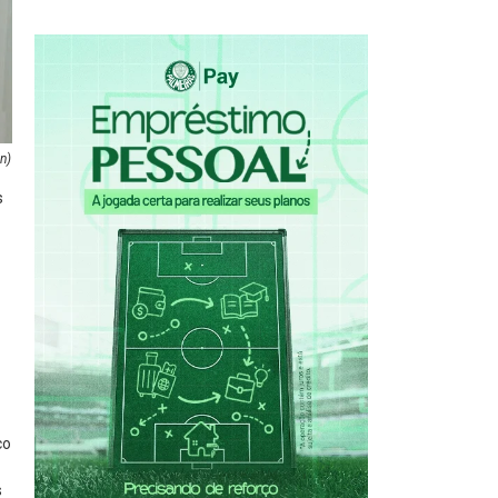
n)
s
co
s