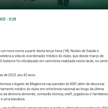
2023 - 11:36
m novo nome a partir desta terça-feira (18): Núcleo de Saúde e
elebra a vida do coordenador médico do clube, que desde março de
 batismo foi oficializado em cerimônia realizada nesta tarde, no centr
NO ESPECIAL
PLANO PRATA SUPERIOR
23
85
R$
,01
R$
,52
aio de 2023, aos 42 anos.
terniza o legado de Magliocca nas paredes do NSP, além de discursar
rtamento médico do clube em referência nacional ao longo da última
da diretoria alviverde, comissão técnica, staff, jogadores e familiares
 e uma bandeira.