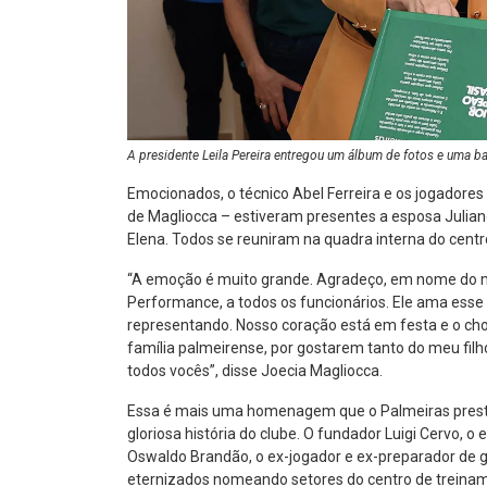
A presidente Leila Pereira entregou um álbum de fotos e uma b
Emocionados, o técnico Abel Ferreira e os jogado
de Magliocca – estiveram presentes a esposa Juliane 
Elena. Todos se reuniram na quadra interna do centr
“A emoção é muito grande. Agradeço, em nome do me
Performance, a todos os funcionários. Ele ama esse 
representando. Nosso coração está em festa e o cho
família palmeirense, por gostarem tanto do meu fi
todos vocês”, disse Joecia Magliocca.
Essa é mais uma homenagem que o Palmeiras presta
gloriosa história do clube. O fundador Luigi Cervo, o
Oswaldo Brandão, o ex-jogador e ex-preparador de g
eternizados nomeando setores do centro de treinam