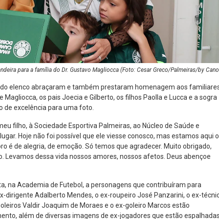
andeira para a família do Dr. Gustavo Magliocca (Foto: Cesar Greco/Palmeiras/by Cano
res do elenco abraçaram e também prestaram homenagem aos familiare
Magliocca, os pais Joecia e Gilberto, os filhos Paolla e Lucca e a sogra
o de excelência para uma foto.
u filho, à Sociedade Esportiva Palmeiras, ao Núcleo de Saúde e
lugar. Hoje não foi possível que ele viesse conosco, mas estamos aqui o
ro é de alegria, de emoção. Só temos que agradecer. Muito obrigado,
lho. Levamos dessa vida nossos amores, nossos afetos. Deus abençoe
, na Academia de Futebol, a personagens que contribuíram para
 ex-dirigente Adalberto Mendes, o ex-roupeiro José Panzarini, o ex-técni
oleiros Valdir Joaquim de Moraes e o ex-goleiro Marcos estão
ento, além de diversas imagens de ex-jogadores que estão espalhada