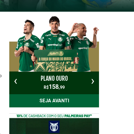
o
‹
›
PLANO OURO
PL
158
R$
,99
SEJA AVANTI