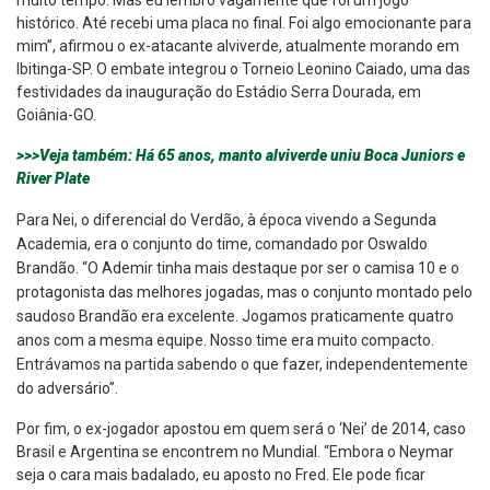
muito tempo. Mas eu lembro vagamente que foi um jogo
histórico. Até recebi uma placa no final. Foi algo emocionante para
mim”, afirmou o ex-atacante alviverde, atualmente morando em
Ibitinga-SP. O embate integrou o Torneio Leonino Caiado, uma das
festividades da inauguração do Estádio Serra Dourada, em
Goiânia-GO.
>>>Veja também: Há 65 anos, manto alviverde uniu Boca Juniors e
River Plate
Para Nei, o diferencial do Verdão, à época vivendo a Segunda
Academia, era o conjunto do time, comandado por Oswaldo
Brandão. “O Ademir tinha mais destaque por ser o camisa 10 e o
protagonista das melhores jogadas, mas o conjunto montado pelo
saudoso Brandão era excelente. Jogamos praticamente quatro
anos com a mesma equipe. Nosso time era muito compacto.
Entrávamos na partida sabendo o que fazer, independentemente
do adversário”.
Por fim, o ex-jogador apostou em quem será o ‘Nei’ de 2014, caso
Brasil e Argentina se encontrem no Mundial. “Embora o Neymar
seja o cara mais badalado, eu aposto no Fred. Ele pode ficar