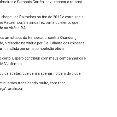
 Palmeiras e Sampaio Corrêa, deve marcar o retorno
 chegou ao Palmeiras no fim de 2012 e estrou pela
 no Pacaembu. Ele ainda fez parte do elenco que
do ao Vitória-BA.
iros amistosos da temporada, contra Shandong
o, o terceiro na vitória por 3 a 1 diante dos chineses.
artida válida por uma competição oficial.
o certo. Espero contribuir com meus companheiros e
MA”, afirmou.
po de atletas, que pensa apenas no bem do clube.
ntinuamos trabalhando muito, com foco,
ça”, analisou.