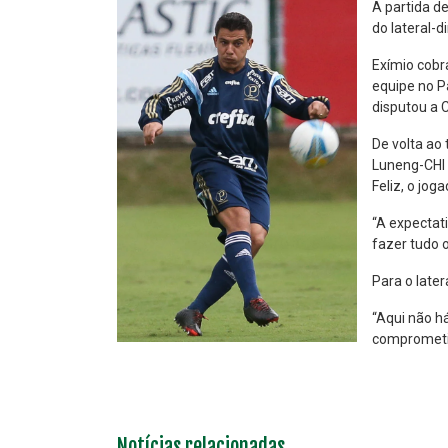
A partida d
do lateral-d
Exímio cobr
equipe no P
disputou a C
De volta ao
Luneng-CHI e
Feliz, o jog
“A expectat
fazer tudo 
Para o late
“Aqui não h
comprometim
Notícias relacionadas