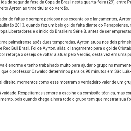
e ida da segunda fase da Copa do Brasil nesta quarta-feira (29), entre
ireito Ayrton ao time titular do Verdão.
ador de faltas e sempre perigoso nos escanteios e lançamentos, Ayrton
aulistão 2013, quando fez um belo gol de falta diante do Penapolense,
opa Libertadores e o início do Brasileiro Série B, antes de ser empresta
 time palmeirense após duas temporadas, Ayrton atuou nos dois prime
 Red Bull Brasil. Foi de Ayrton, aliás, o lançamento para o gol de Cristald
ador reforça o desejo de voltar a atuar pelo Verdão, desta vez em uma p
iva é enorme e tenho trabalhado muito para ajudar o grupo no moment
o que o professor Oswaldo determinou para os 90 minutos em São Luís-
ral-direito, momentos como esse mostram o verdadeiro valor de um gru
á vaidade. Respeitamos sempre a escolha da comissão técnica, mas co
ento, pois quando chega a hora todo o grupo tem que mostrar sua for