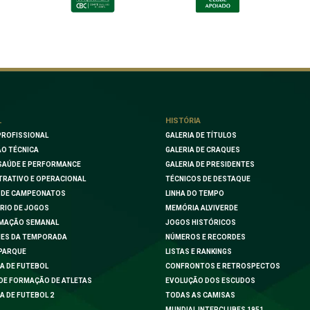
L
HISTÓRIA
PROFISSIONAL
GALERIA DE TÍTULOS
O TÉCNICA
GALERIA DE CRAQUES
SAÚDE E PERFORMANCE
GALERIA DE PRESIDENTES
TRATIVO E OPERACIONAL
TÉCNICOS DE DESTAQUE
 DE CAMPEONATOS
LINHA DO TEMPO
RIO DE JOGOS
MEMÓRIA ALVIVERDE
MAÇÃO SEMANAL
JOGOS HISTÓRICOS
ES DA TEMPORADA
NÚMEROS E RECORDES
PARQUE
LISTAS E RANKINGS
A DE FUTEBOL
CONFRONTOS E RETROSPECTOS
DE FORMAÇÃO DE ATLETAS
EVOLUÇÃO DOS ESCUDOS
A DE FUTEBOL 2
TODAS AS CAMISAS
MUNDIAL INTERCLUBES 1951