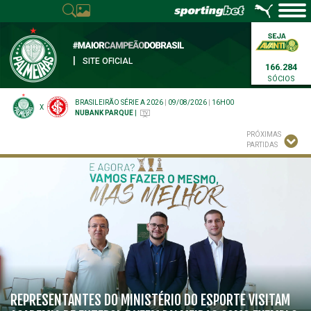
|
SITE OFICIAL
166.284
SÓCIOS
BRASILEIRÃO SÉRIE A 2026
|
09/08/2026
|
16H00
X
NUBANK PARQUE
|
PRÓXIMAS
PARTIDAS
REPRESENTANTES DO MINISTÉRIO DO ESPORTE VISITAM