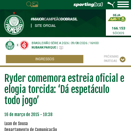
|
SITE OFICIAL
166.153
SÓCIOS
BRASILEIRÃO SÉRIE A 2026
|
09/08/2026
|
16H00
X
NUBANK PARQUE
|
PRÓXIMAS
INGRESSOS
PARTIDAS
Ryder comemora estreia oficial e
elogia torcida: ‘Dá espetáculo
todo jogo’
16 de março de 2015 - 10:38
Luan de Sousa
Departamento de Comunicação