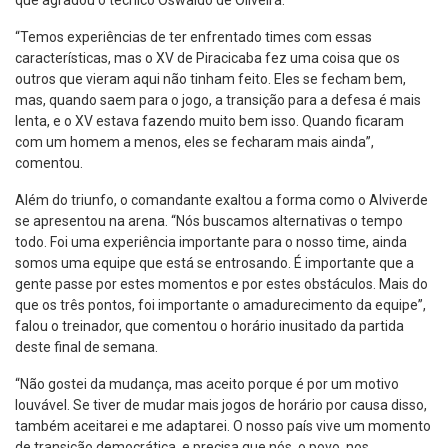
que agradou o técnico Oswaldo de Oliveira.
“Temos experiências de ter enfrentado times com essas
características, mas o XV de Piracicaba fez uma coisa que os
outros que vieram aqui não tinham feito. Eles se fecham bem,
mas, quando saem para o jogo, a transição para a defesa é mais
lenta, e o XV estava fazendo muito bem isso. Quando ficaram
com um homem a menos, eles se fecharam mais ainda”,
comentou.
Além do triunfo, o comandante exaltou a forma como o Alviverde
se apresentou na arena. “Nós buscamos alternativas o tempo
todo. Foi uma experiência importante para o nosso time, ainda
somos uma equipe que está se entrosando. É importante que a
gente passe por estes momentos e por estes obstáculos. Mais do
que os três pontos, foi importante o amadurecimento da equipe”,
falou o treinador, que comentou o horário inusitado da partida
deste final de semana.
“Não gostei da mudança, mas aceito porque é por um motivo
louvável. Se tiver de mudar mais jogos de horário por causa disso,
também aceitarei e me adaptarei. O nosso país vive um momento
de transição democrática, e precisa que nós, o povo, nos