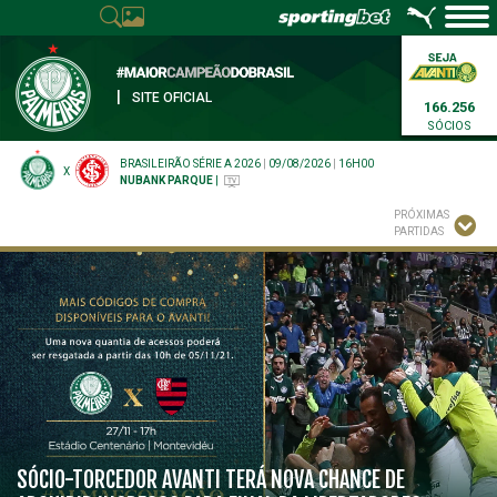
|
SITE OFICIAL
166.256
SÓCIOS
BRASILEIRÃO SÉRIE A 2026
|
09/08/2026
|
16H00
X
NUBANK PARQUE
|
PRÓXIMAS
PARTIDAS
SÓCIO-TORCEDOR AVANTI TERÁ NOVA CHANCE DE