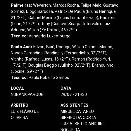
Palmeiras:
Weverton, Marcos Rocha, Felipe Melo, Gustavo
Gómez, Diogo Barbosa, Patrick De Paula (Bruno Henrique,
21'/2ºT), Gabriel Menino (Lucas Lima, Intervalo), Ramires
(Luan, 21'/2ºT), Rony (Gustavo Scarpa, Intervalo), Luiz
Adriano, Willian (Zé Rafael, 46'/2ºT)
Técnico:
Vanderlei Luxemburgo
Santo André
:
Ivan, Buiú, Rodrigo, Willian Goiano, Marlon,
Nando Carandina, Rondinelly (Fernandinho, 32'/2ºT),
Vitinho (Rafhael Lucas, 16'/2ºT), Ramon (Rodrigo Yuri,
17'/2ºT), Douglas Baggio (Julinho, 32'/2ºT), Branquinho
(Jocinei, 29'/2ºT)
Técnico:
Paulo Roberto Santos
LOCAL
DATA
NUBANK PARQUE
29/07 - 21H30
ÁRBITRO
ASSISTENTES
LUIZ FLÁVIO DE
MIGUEL CATANEO
OLIVEIRA
RIBEIRO DA COSTA
LUIZ ALBERTO ANDRINI
NOGUEIRA