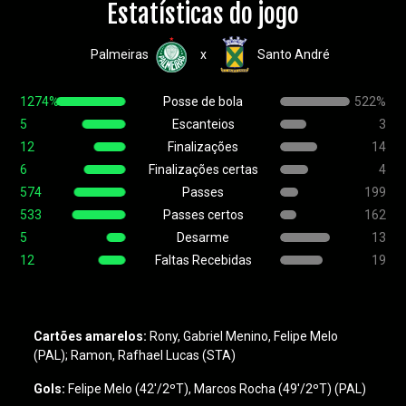
Estatísticas do jogo
Palmeiras
Santo André
x
1274%
Posse de bola
522%
5
Escanteios
3
12
Finalizações
14
6
Finalizações certas
4
574
Passes
199
533
Passes certos
162
5
Desarme
13
12
Faltas Recebidas
19
Cartões amarelos:
Rony, Gabriel Menino, Felipe Melo
(PAL); Ramon, Rafhael Lucas (STA)
Gols:
Felipe Melo (42'/2ºT), Marcos Rocha (49'/2ºT) (PAL)