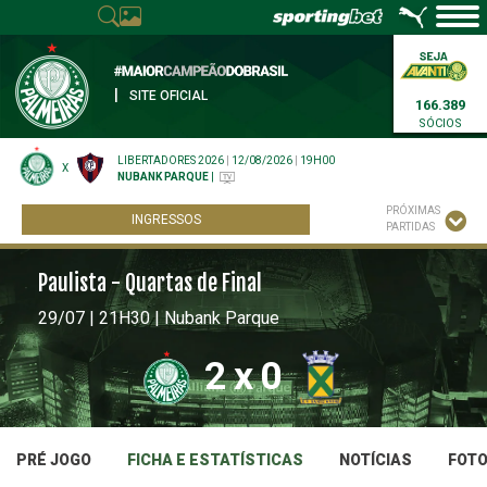
|
SITE OFICIAL
166.389
SÓCIOS
LIBERTADORES 2026
|
12/08/2026
|
19H00
X
NUBANK PARQUE
|
PRÓXIMAS
INGRESSOS
PARTIDAS
Paulista - Quartas de Final
29/07 | 21H30 | Nubank Parque
2
x
0
PRÉ JOGO
FICHA E ESTATÍSTICAS
NOTÍCIAS
FOT