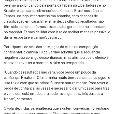
“Jogar no Palmeiras é lidar com grande pressão. Estamos muito
bem no ano, brigando pela ponta da tabela na Libertadores e no
Brasileiro, apesar da eliminação na Copa do Brasil nos pênaltis.
Temos um jogo importantíssimo amanhã, com chances de
classificação em casa. Infelizmente, os últimos resultados não
têm sido como queríamos e isso acaba gerando uma ansiedade
no torcedor. Temos de lidar com isso da melhor maneira possível e
dar a resposta em campo”, declarou.
Participante de seis dos sete jogos do clube na competição
continental, o camisa 19 do Verdão admitiu que a sequência
negativa traz consigo desconfianças, mas afirmou que o elenco é
capaz de reverter o momento ruim na temporada.
“Quando os resultados não vêm, você perde um pouco da
confiança. É natural. O time vinha muito bem, vencendo os jogos, e
isso fazia com que as coisas fluíssem naturalmente. Para rever a
perda de confiança, às vezes é necessário dar um passo para trás
e ver o que está errado para poder avançar dois, três passos à
frente”, comentou.
O volante, inclusive, enalteceu que existem conversas no vestiário
para afastar o mau momento. “Estamos conversando e nos