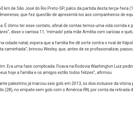
0 km de São José do Rio Preto-SP, palco da partida desta terça-feira (
almeirense, que fez questão de apresentá-los aos companheiros de equi
cia. É ótimo ter esse contato, afinal de contas temos uma vida corrida 
ares”, disse o camisa 11, ‘mimado’ pela mãe Amélia com carícias e quit
 na cidade natal, espera que a família lhe dê sorte contra o rival de It
 caminhada”, brincou Wesley, que, antes de se profissionalizar, passo
ém. Era uma fase complicada. Ficava na Rodovia Washington Luiz pedin
us hoje a família e os amigos estão todos felizes”, afirmou.
te palestrino já marcou seis gols em 2013, os dois inclusive da vitória p
o (28), no empate sem gols com o América-RN, por conta da retirada do