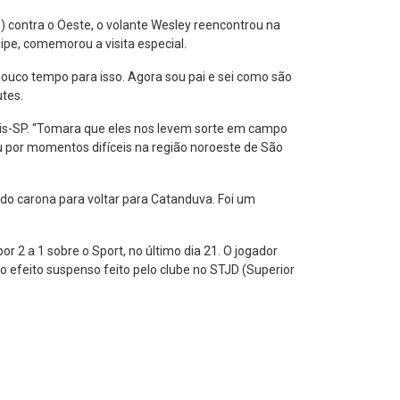
1) contra o Oeste, o volante Wesley reencontrou na
pe, comemorou a visita especial.
e pouco tempo para isso. Agora sou pai e sei como são
utes.
ápolis-SP. “Tomara que eles nos levem sorte em campo
u por momentos difíceis na região noroeste de São
do carona para voltar para Catanduva. Foi um
or 2 a 1 sobre o Sport, no último dia 21. O jogador
 efeito suspenso feito pelo clube no STJD (Superior