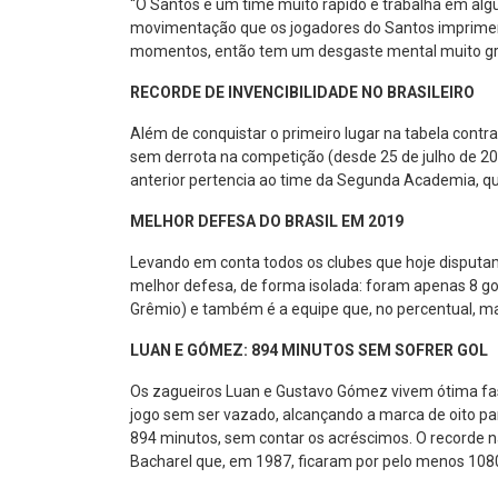
“O Santos é um time muito rápido e trabalha em alg
movimentação que os jogadores do Santos imprimem.
momentos, então tem um desgaste mental muito gran
RECORDE DE INVENCIBILIDADE NO BRASILEIRO
Além de conquistar o primeiro lugar na tabela contra 
sem derrota na competição (desde 25 de julho de 20
anterior pertencia ao time da Segunda Academia, que
MELHOR DEFESA DO BRASIL EM 2019
Levando em conta todos os clubes que hoje disputam
melhor defesa, de forma isolada: foram apenas 8 gols
Grêmio) e também é a equipe que, no percentual, mai
LUAN E GÓMEZ: 894 MINUTOS SEM SOFRER GOL
Os zagueiros Luan e Gustavo Gómez vivem ótima fase
jogo sem ser vazado, alcançando a marca de oito par
894 minutos, sem contar os acréscimos. O recorde n
Bacharel que, em 1987, ficaram por pelo menos 1080