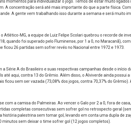
uns momentos para individualizar o jogo. Temos de estar muito ligados
 A concentração será até mais importante do que a parte física. Com 
de. A gente vem trabalhando isso durante a semana e será muito imp
o Atlético-MG, a equipe de Luiz Felipe Scolari quebrou o recorde de inve
18, quando foi superado pelo Fluminense, por 1 a 0, no Maracanã), com
 ficou 26 partidas sem sofrer revés no Nacional entre 1972 e 1973.
 a Série A do Brasileiro e suas respectivas campanhas desde o início
 até aqui, contra 13 do Grêmio. Além disso, o Alviverde ainda possui a
s ficou sem ser vazada (73,08% dos jogos, contra 70,37% do Grêmio). A
 com a camisa do Palmeiras. Ao vencer o Galo por 2 a 0, fora de casa
tidas completas consecutivas sem sofrer gol no retrospecto geral (sem
a história palestrina sem tomar gol, levando em conta uma dupla de za
 minutos sem deixar o time sofrer gol (12 jogos completos).