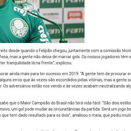
feito desde quando o Felipão chegou, juntamente com a comissão técni
efesa, mas a gente não deixa de marcar gols. Os nossos jogadores têm 
er tranquilidade lá na frente”, explicou.
horar ainda mais para ter sucesso em 2019. “A gente tem de procurar e
alguns erros que às vezes são escondidos pelas vitórias, mas a gente 
ir. Os adversários estão nos vendo e às vezes acabam neutralizando al
abe que o Maior Campeão do Brasil não terá vida fácil. “São dois estil
fensivo, um gol pode mudar as circunstâncias da partida. Será um jogo 
as que tem dado resultado para os dois”, analisou o meia, que pediu mu