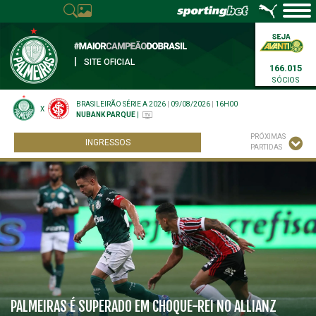
|
SITE OFICIAL
166.015
SÓCIOS
BRASILEIRÃO SÉRIE A 2026
|
09/08/2026
|
16H00
X
NUBANK PARQUE
|
PRÓXIMAS
INGRESSOS
PARTIDAS
PALMEIRAS É SUPERADO EM CHOQUE-REI NO ALLIANZ