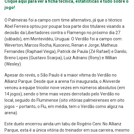
Clique aqui para ver a ficha técnica, estatísticas e tudo sobre o
jogo!
O Palmeiras foi a campo com time alternativo, já que o técnico
Abel Ferreira optou por poupar boa parte dos titulares visando a
decisão da Libertadores contra o Flamengo no próximo dia 27
(sábado), em Montevidéu, Uruguai. O Verdão foi a campo com:
Weverton; Marcos Rocha, Kuscevic, Renan e Jorge; Matheus
Fernandes (Raphael Veiga), Patrick de Paula (Zé Rafael) e Danilo;
Breno Lopes (Gustavo Scarpa), Luiz Adriano (Rony) e Willian
(Wesley).
Apesar do revés, o São Paulo é a maior vítima do Verdão no
Allianz Parque. Desde que a arena foi inaugurada, o Alviverde
venceu a equipe tricolor nove vezes em números absolutos (em
14 jogos), sendo o time mais vezes derrotado pelo Verdão no
local, seguido do Fluminense (oito vitórias palmeirenses em oito
jogos – portanto, o Flu, em média, tem o Verdão como algoz na
arena).
Este duelo encerrou ainda um tabu de Rogério Ceni. No Allianz
Parque, esta é a única vitória do treinador em sua carreira, mesmo