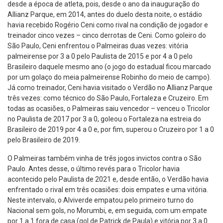
desde a época de atleta, pois, desde o ano da inauguração do
Allianz Parque, em 2014, antes do duelo desta noite, o estádio
havia recebido Rogério Ceni como rival na condição de jogador e
treinador cinco vezes – cinco derrotas de Ceni. Como goleiro do
São Paulo, Ceni enfrentou o Palmeiras duas vezes: vitória
palmeirense por 3 a 0 pelo Paulista de 2015 e por 4 a 0 pelo
Brasileiro daquele mesmo ano (o jogo do estadual ficou marcado
por um golaço do meia palmeirense Robinho do meio de campo).
Já como treinador, Ceni havia visitado o Verdão no Allianz Parque
três vezes: como técnico do São Paulo, Fortaleza e Cruzeiro. Em
todas as ocasiões, o Palmeiras saiu vencedor – venceu o Tricolor
no Paulista de 2017 por 3 a 0, goleou o Fortaleza na estreia do
Brasileiro de 2019 por 4 a 0 e, por fim, superou o Cruzeiro por 1 a 0
pelo Brasileiro de 2019.
O Palmeiras também vinha de três jogos invictos contra o São
Paulo. Antes desse, o último revés para o Tricolor havia
acontecido pelo Paulista de 2021 e, desde então, o Verdão havia
enfrentado o rival em três ocasiões: dois empates e uma vitória.
Neste intervalo, o Alviverde empatou pelo primeiro turno do
Nacional sem gols, no Morumbi, e, em seguida, com um empate
por 1 a 1 fora de casa (gol de Patrick de Paula) e vitória por 3 a 0