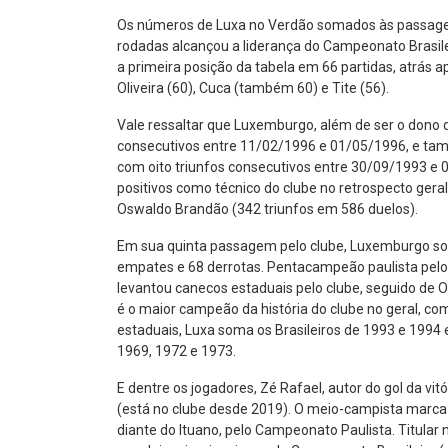
Os números de Luxa no Verdão somados às passagen
rodadas alcançou a liderança do Campeonato Brasil
a primeira posição da tabela em 66 partidas, atrás 
Oliveira (60), Cuca (também 60) e Tite (56).
Vale ressaltar que Luxemburgo, além de ser o dono da
consecutivos entre 11/02/1996 e 01/05/1996, e tam
com oito triunfos consecutivos entre 30/09/1993 e 
positivos como técnico do clube no retrospecto geral
Oswaldo Brandão (342 triunfos em 586 duelos).
Em sua quinta passagem pelo clube, Luxemburgo soma
empates e 68 derrotas. Pentacampeão paulista pelo A
levantou canecos estaduais pelo clube, seguido de 
é o maior campeão da história do clube no geral, co
estaduais, Luxa soma os Brasileiros de 1993 e 1994 
1969, 1972 e 1973.
E dentre os jogadores, Zé Rafael, autor do gol da vi
(está no clube desde 2019). O meio-campista marca 
diante do Ituano, pelo Campeonato Paulista. Titular 