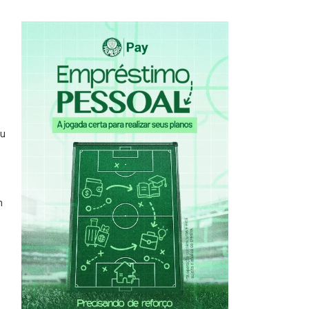
1
ou
m