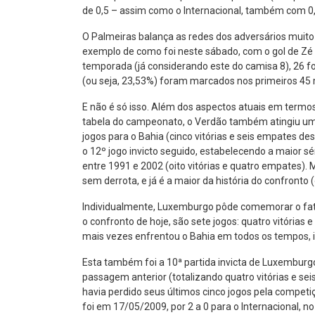
de 0,5 – assim como o Internacional, também com 0,5
O Palmeiras balança as redes dos adversários muito 
exemplo de como foi neste sábado, com o gol de Zé
temporada (já considerando este do camisa 8), 26 
(ou seja, 23,53%) foram marcados nos primeiros 45 
E não é só isso. Além dos aspectos atuais em termos
tabela do campeonato, o Verdão também atingiu uma
jogos para o Bahia (cinco vitórias e seis empates d
o 12º jogo invicto seguido, estabelecendo a maior sé
entre 1991 e 2002 (oito vitórias e quatro empates). 
sem derrota, e já é a maior da história do confronto
Individualmente, Luxemburgo pôde comemorar o fato
o confronto de hoje, são sete jogos: quatro vitórias
mais vezes enfrentou o Bahia em todos os tempos, ig
Esta também foi a 10ª partida invicta de Luxemburgo 
passagem anterior (totalizando quatro vitórias e se
havia perdido seus últimos cinco jogos pela competiç
foi em 17/05/2009, por 2 a 0 para o Internacional, no