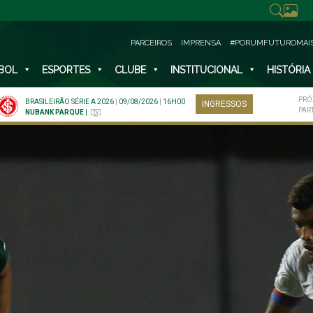
PARCEIROS
IMPRENSA
#PORUMFUTUROMAI
BOL
ESPORTES
CLUBE
INSTITUCIONAL
HISTÓRIA
PRÓ
BRASILEIRÃO SÉRIE A 2026
|
09/08/2026
|
16H00
INGRESSOS
PAR
NUBANK PARQUE
|