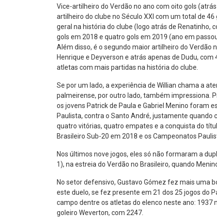
Vice-artilheiro do Verdão no ano com oito gols (atrás
artilheiro do clube no Século XXI com um total de 4
geral na história do clube (logo atrás de Renatinho
gols em 2018 e quatro gols em 2019 (ano em passou
Além disso, é o segundo maior artilheiro do Verdão n
Henrique e Deyverson e atrás apenas de Dudu, com 4
atletas com mais partidas na história do clube.
Se por um lado, a experiência de Willian chama a at
palmeirense, por outro lado, também impressiona. 
os jovens Patrick de Paula e Gabriel Menino foram e
Paulista, contra o Santo André, justamente quando 
quatro vitórias, quatro empates e a conquista do tí
Brasileiro Sub-20 em 2018 e os Campeonatos Pauli
Nos últimos nove jogos, eles só não formaram a dup
1), na estreia do Verdão no Brasileiro, quando Menin
No setor defensivo, Gustavo Gómez fez mais uma bo
este duelo, se fez presente em 21 dos 25 jogos do 
campo dentre os atletas do elenco neste ano: 1937 mi
goleiro Weverton, com 2247.