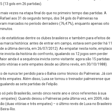
 (13 gols em 26 partidas).
mais vezes na etapa final do que no primeiro tempo das partidas. A
 Rafael aos 31 do segundo tempo, dos 34 gols do Palmeiras na
foram marcados no período derradeiro (76,47%), enquanto apenas oito
minutos.
 de estatísticas dentre os clubes brasileiros e também para efeitos de
 marca histórica: antes de entrar em campo, estava sem perder há 1
esde a última derrota, em 26/07/2012). Ao empatar nesta noite, emplac
rie invicta da história do confronto, igualando os 12 jogos sem perder
Maior ainda é a sequência invicta como visitante: agora são 15 partidas
 (oito vitórias e sete empates desde ao último revés, em 30/10/1988).
 de nunca ter perdido para o Bahia como técnico do Palmeiras. Já co
 e três empates. Além disso, Luxa se tornou o treinador palmeirense que
ualando as sete partidas de Felipão.
só pelo Brasileirão, sendo cinco neste ano e cinco referentes à sua
is empates). Quando deixou o Palmeiras pela última vez, em 2009, não
ão (duas vitórias e três empates) – o último revés de Luxa no Brasileiro
 Beira-Rio.