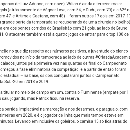
 apenas de Luiz Adriano, com nove), Willian é ainda o terceiro maior
6 gols (atrás somente de Vágner Love, com 54, e Dudu, com 70) e o 62º n
, com 47, e Artime e Caetano, com 48) – foram outros 17 gols em 2017, 1
 grande parte da temporada se recuperando de uma cirurgia no joelho)
a era dos pontos corridos do Brasileirão com 21 gols, ao lado de Bruno
1. O atacante também está a quatro jogos de entrar para o top 100 de
enção no que diz respeito aos números positivos, a juventude do elenco
Promovidos no início da temporada ao lado de outras #CriasdaAcademia
scalados juntos pela primeira vez nas quartas de final do Campeonato
começou a fase eliminatória da competição, e a partir de então foram
tulo estadual – na base, os dois conquistaram juntos o Campeonato
sta Sub-20 em 2018 e 2019.
la titular no meio de campo em um, contra o Fluminense (empate por 1
o saiu jogando, mas Patrick ficou na reserva.
a partida. Implacável na marcação e nos desarmes, o paraguaio, com
Palmeiras em 2020, e é o jogador de linha que mais tempo esteve em
nutos. Levando em inclusive os goleiros, o camisa 15 só fica atrás do