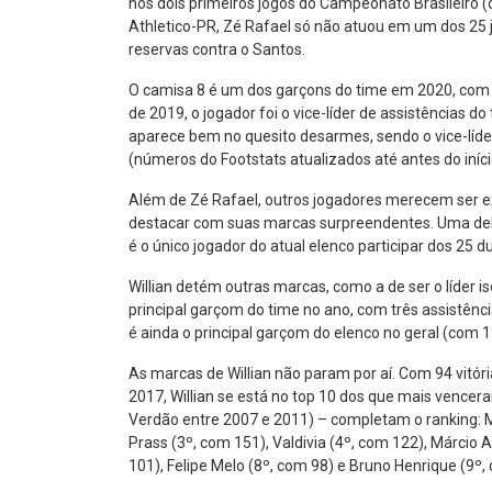
nos dois primeiros jogos do Campeonato Brasileiro (
Athletico-PR, Zé Rafael só não atuou em um dos 25 
reservas contra o Santos.
O camisa 8 é um dos garçons do time em 2020, com tr
de 2019, o jogador foi o vice-líder de assistências
aparece bem no quesito desarmes, sendo o vice-líd
(números do Footstats atualizados até antes do iníci
Além de Zé Rafael, outros jogadores merecem ser ex
destacar com suas marcas surpreendentes. Uma delas
é o único jogador do atual elenco participar dos 25 
Willian detém outras marcas, como a de ser o líder 
principal garçom do time no ano, com três assistênc
é ainda o principal garçom do elenco no geral (com
As marcas de Willian não param por aí. Com 94 vitó
2017, Willian se está no top 10 dos que mais vencera
Verdão entre 2007 e 2011) – completam o ranking: Ma
Prass (3º, com 151), Valdivia (4º, com 122), Márci
101), Felipe Melo (8º, com 98) e Bruno Henrique (9º,