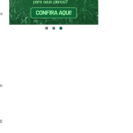
do
1
ém
 0