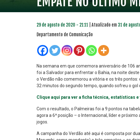
EMPATE NO ÚLTIMO M
29 de agosto de 2020 - 21:11
| Atualizado em
31 de agost
Departamento de Comunicação
Na semana em que comemora aniversário de 106 anos
foi a Salvador para enfrentar o Bahia, na noite des
o Verdão não comemorou a vitória e os três pontos: 
PLANO PRATA
PLA
32 minutos do segundo tempo, quando sofreu o gol 
46
R$
,04
Clique aqui para ver a ficha técnica, estatísticas 
Com o resultado, o Palmeiras foi a 9 pontos na tabel
agora a 6ª posição – o Internacional, líder e próxi
jogos.
A campanha do Verdão até aqui é composta por duas 