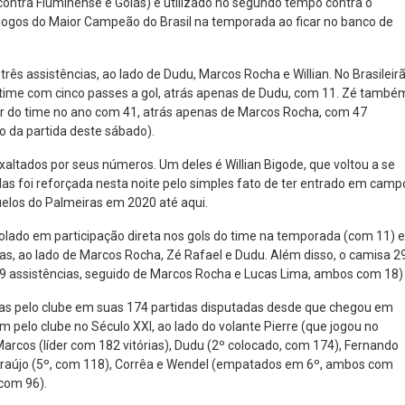
contra Fluminense e Goiás) e utilizado no segundo tempo contra o
jogos do Maior Campeão do Brasil na temporada ao ficar no banco de
ês assistências, ao lado de Dudu, Marcos Rocha e Willian. No Brasileir
 do time com cinco passes a gol, atrás apenas de Dudu, com 11. Zé també
er do time no ano com 41, atrás apenas de Marcos Rocha, com 47
o da partida deste sábado).
altados por seus números. Um deles é Willian Bigode, que voltou a se
 foi reforçada nesta noite pelo simples fato de ter entrado em camp
duelos do Palmeiras em 2020 até aqui.
isolado em participação direta nos gols do time na temporada (com 11) e
ias, ao lado de Marcos Rocha, Zé Rafael e Dudu. Além disso, o camisa 2
 19 assistências, seguido de Marcos Rocha e Lucas Lima, ambos com 18)
rias pelo clube em suas 174 partidas disputadas desde que chegou em
m pelo clube no Século XXI, ao lado do volante Pierre (que jogou no
rcos (líder com 182 vitórias), Dudu (2º colocado, com 174), Fernando
o Araújo (5º, com 118), Corrêa e Wendel (empatados em 6º, ambos com
 com 96).