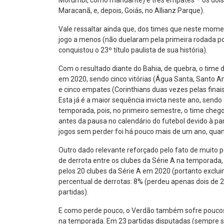
Morumbi, como mandante) e três empates – os dois 
Maracanã, e, depois, Goiás, no Allianz Parque).
Vale ressaltar ainda que, dos times que neste mom
jogo a menos (não duelaram pela primeira rodada por
conquistou o 23º título paulista de sua história).
Com o resultado diante do Bahia, de quebra, o time
em 2020, sendo cinco vitórias (Água Santa, Santo And
e cinco empates (Corinthians duas vezes pelas finais 
Esta já é a maior sequência invicta neste ano, sen
temporada, pois, no primeiro semestre, o time chego
antes da pausa no calendário do futebol devido à p
jogos sem perder foi há pouco mais de um ano, qua
Outro dado relevante reforçado pelo fato de muito
de derrota entre os clubes da Série A na temporada
pelos 20 clubes da Série A em 2020 (portanto exclu
percentual de derrotas: 8% (perdeu apenas dois de 
partidas).
E como perde pouco, o Verdão também sofre poucos 
na temporada. Em 23 partidas disputadas (sempre s