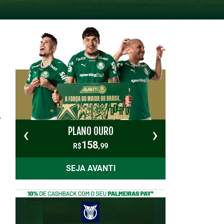
,
‹
›
PLANO OURO
PL
158
R$
,99
SEJA AVANTI