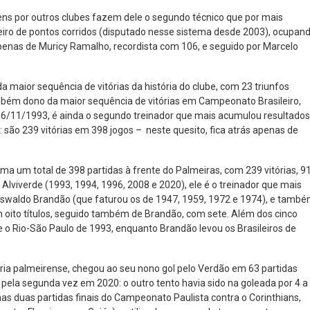
s por outros clubes fazem dele o segundo técnico que por mais
eiro de pontos corridos (disputado nesse sistema desde 2003), ocupan
apenas de Muricy Ramalho, recordista com 106, e seguido por Marcelo
 maior sequência de vitórias da história do clube, com 23 triunfos
bém dono da maior sequência de vitórias em Campeonato Brasileiro,
06/11/1993, é ainda o segundo treinador que mais acumulou resultados
: são 239 vitórias em 398 jogos – neste quesito, fica atrás apenas de
 um total de 398 partidas à frente do Palmeiras, com 239 vitórias, 9
lviverde (1993, 1994, 1996, 2008 e 2020), ele é o treinador que mais
Oswaldo Brandão (que faturou os de 1947, 1959, 1972 e 1974), e tamb
m oito títulos, seguido também de Brandão, com sete. Além dos cinco
e o Rio-São Paulo de 1993, enquanto Brandão levou os Brasileiros de
tória palmeirense, chegou ao seu nono gol pelo Verdão em 63 partidas
pela segunda vez em 2020: o outro tento havia sido na goleada por 4 a
nas duas partidas finais do Campeonato Paulista contra o Corinthians,