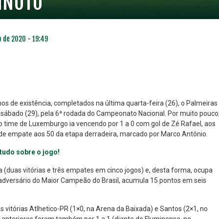
INUTO
o de 2020 - 19:49
 de existência, completados na última quarta-feira (26), o Palmeiras
te sábado (29), pela 6ª rodada do Campeonato Nacional. Por muito pouco
o time de Luxemburgo ia vencendo por 1 a 0 com gol de Zé Rafael, aos
NO ESPECIAL
PLANO PRATA SUPERIOR
de empate aos 50 da etapa derradeira, marcado por Marco Antônio.
23
85
R$
,01
R$
,52
e tudo sobre o jogo!
a (duas vitórias e três empates em cinco jogos) e, desta forma, ocupa
mo adversário do Maior Campeão do Brasil, acumula 15 pontos em seis
vitórias Atlhetico-PR (1×0, na Arena da Baixada) e Santos (2×1, no