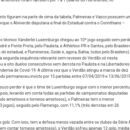
anteriores foram também por 1 a 1 (diante do Fluminense, no
ento figuram na parte de cima da tabela, Palmeiras e Vasco possuem u
que o Alviverde disputava a final do Estadual contra o Corinthians –
 do técnico Vanderlei Luxemburgo chegou ao 10º jogo seguido sem perd
ré e Ponte Preta, pelo Paulista, e Athletico-PR e Santos, pelo Brasileir
do estadual, e Fluminense, Goiás e, agora, Bahia, todos pelo Brasileiro).
do a segunda sequência relevante sem reveses do Verdão só nesta
u a oito duelos consecutivos sem derrota no Paulista e na Libertadores
andemia de Covid-19. A última vez que o Verdão atingiu a marca de dez
ndo permaneceu invicto por 15 partidas entre 07/04/2019 e 13/06/2019
 pouco perder é que o time de Luxemburgo segue com o menor percentu
, pois, levando em conta todas as partidas de campeonatos disputadas
indo amistosos e torneios amistosos), o Palmeiras tem o menor
23 jogos), seguido pelo Flamengo, com 11,1% (três derrotas em 26
gols. Com isso, tem a defesa menos vazada entre os clubes da Série 
em contar torneios amistosos), o Verdão sofreu apenas 12 gols, média