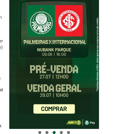
m
er
o)
.
al
A