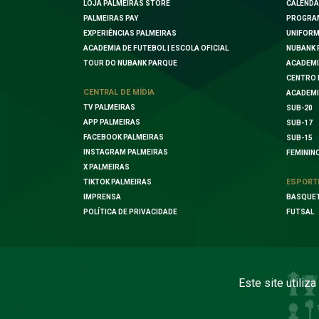
LOJA PALMEIRAS STORE
CALENDÁ
PALMEIRAS PAY
PROGRA
EXPERIÊNCIAS PALMEIRAS
UNIFORM
ACADEMIA DE FUTEBOL | ESCOLA OFICIAL
NUBANK 
TOUR DO NUBANK PARQUE
ACADEMI
CENTRO 
CENTRAL DE MÍDIA
ACADEMI
TV PALMEIRAS
SUB-20
APP PALMEIRAS
SUB-17
FACEBOOK PALMEIRAS
SUB-15
INSTAGRAM PALMEIRAS
FEMININ
X PALMEIRAS
ESPORT
TIKTOK PALMEIRAS
IMPRENSA
BASQUE
POLÍTICA DE PRIVACIDADE
FUTSAL
Este site utiliz