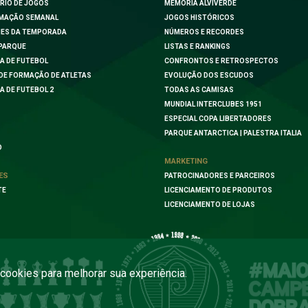
RIO DE JOGOS
MEMÓRIA ALVIVERDE
MAÇÃO SEMANAL
JOGOS HISTÓRICOS
ES DA TEMPORADA
NÚMEROS E RECORDES
PARQUE
LISTAS E RANKINGS
A DE FUTEBOL
CONFRONTOS E RETROSPECTOS
DE FORMAÇÃO DE ATLETAS
EVOLUÇÃO DOS ESCUDOS
A DE FUTEBOL 2
TODAS AS CAMISAS
MUNDIAL INTERCLUBES 1951
ESPECIAL COPA LIBERTADORES
PARQUE ANTARCTICA | PALESTRA ITALIA
O
MARKETING
ES
PATROCINADORES E PARCEIROS
TE
LICENCIAMENTO DE PRODUTOS
LICENCIAMENTO DE LOJAS
a cookies para melhorar sua experiência.