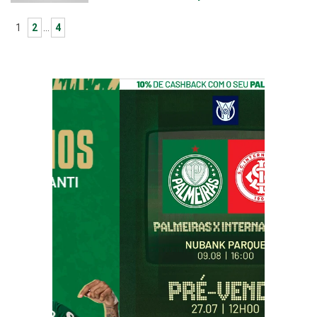
1
2
…
4