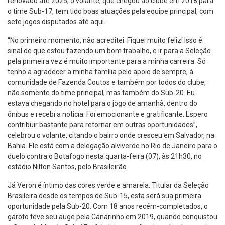
renovado até 2025, o volante, que chegou ao clube em 2018 para
o time Sub-17, tem tido boas atuações pela equipe principal, com
sete jogos disputados até aqui.
“No primeiro momento, não acreditei. Fiquei muito feliz! Isso é
sinal de que estou fazendo um bom trabalho, e ir para a Seleção
pela primeira vez é muito importante para a minha carreira. Só
tenho a agradecer a minha família pelo apoio de sempre, à
comunidade de Fazenda Coutos e também por todos do clube,
não somente do time principal, mas também do Sub-20. Eu
estava chegando no hotel para o jogo de amanhã, dentro do
ônibus e recebi a notícia. Foi emocionante e gratificante. Espero
contribuir bastante para retornar em outras oportunidades”,
celebrou o volante, citando o bairro onde cresceu em Salvador, na
Bahia. Ele está com a delegação alviverde no Rio de Janeiro para o
duelo contra o Botafogo nesta quarta-feira (07), às 21h30, no
estádio Nilton Santos, pelo Brasileirão.
Já Veron é íntimo das cores verde e amarela. Titular da Seleção
Brasileira desde os tempos de Sub-15, esta será sua primeira
oportunidade pela Sub-20. Com 18 anos recém-completados, o
garoto teve seu auge pela Canarinho em 2019, quando conquistou