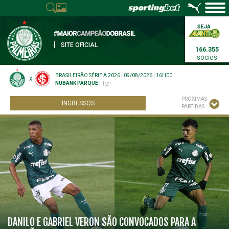
|
SITE OFICIAL
166.355
SÓCIOS
BRASILEIRÃO SÉRIE A 2026
|
09/08/2026
|
16H00
X
NUBANK PARQUE
|
PRÓXIMAS
INGRESSOS
PARTIDAS
DANILO E GABRIEL VERON SÃO CONVOCADOS PARA A