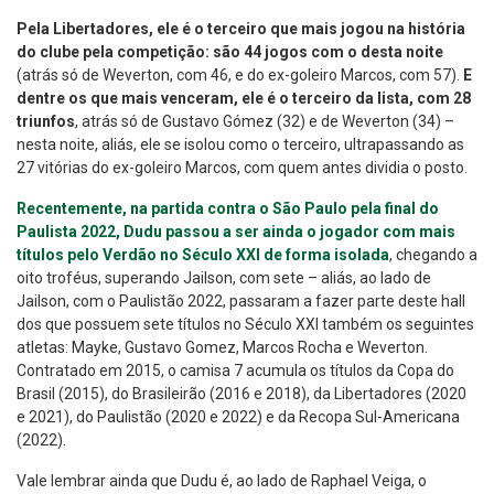
Pela Libertadores, ele é o terceiro que mais jogou na história
do clube pela competição: são 44 jogos com o desta noite
(atrás só de Weverton, com 46, e do ex-goleiro Marcos, com 57).
E
dentre os que mais venceram, ele é o terceiro da lista, com 28
triunfos
, atrás só de Gustavo Gómez (32) e de Weverton (34) –
nesta noite, aliás, ele se isolou como o terceiro, ultrapassando as
27 vitórias do ex-goleiro Marcos, com quem antes dividia o posto.
Recentemente, na partida contra o São Paulo pela final do
Paulista 2022, Dudu passou a ser ainda o jogador com mais
títulos pelo Verdão no Século XXI de forma isolada
, chegando a
oito troféus, superando Jailson, com sete – aliás, ao lado de
Jailson, com o Paulistão 2022, passaram a fazer parte deste hall
dos que possuem sete títulos no Século XXI também os seguintes
atletas: Mayke, Gustavo Gomez, Marcos Rocha e Weverton.
Contratado em 2015, o camisa 7 acumula os títulos da Copa do
Brasil (2015), do Brasileirão (2016 e 2018), da Libertadores (2020
e 2021), do Paulistão (2020 e 2022) e da Recopa Sul-Americana
(2022).
Vale lembrar ainda que Dudu é, ao lado de Raphael Veiga, o