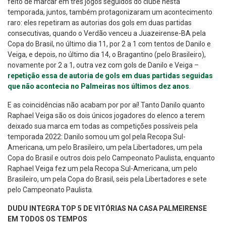
feito de marcar em três jogos seguidos do clube nesta
temporada, juntos, também protagonizaram um acontecimento
raro: eles repetiram as autorias dos gols em duas partidas
consecutivas, quando o Verdão venceu a Juazeirense-BA pela
Copa do Brasil, no último dia 11, por 2 a 1 com tentos de Danilo e
Veiga, e depois, no último dia 14, o Bragantino (pelo Brasileiro),
novamente por 2 a 1, outra vez com gols de Danilo e Veiga –
repetição essa de autoria de gols em duas partidas seguidas
que não acontecia no Palmeiras nos últimos dez anos
.
E as coincidências não acabam por por aí! Tanto Danilo quanto
Raphael Veiga são os dois únicos jogadores do elenco a terem
deixado sua marca em todas as competições possíveis pela
temporada 2022: Danilo somou um gol pela Recopa Sul-
Americana, um pelo Brasileiro, um pela Libertadores, um pela
Copa do Brasil e outros dois pelo Campeonato Paulista, enquanto
Raphael Veiga fez um pela Recopa Sul-Americana, um pelo
Brasileiro, um pela Copa do Brasil, seis pela Libertadores e sete
pelo Campeonato Paulista.
DUDU INTEGRA TOP 5 DE VITÓRIAS NA CASA PALMEIRENSE
EM TODOS OS TEMPOS