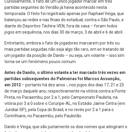
Curiosamente, o fato de um único jogador marcar em três
partidas seguintes do Verdão já havia acontecido nesta
temporada. O feito foi registrado apenas por Raphael Veiga, que
balançou as redes e nas finais do estadual, contra o São Paulo, e
diante do Deportivo Táchira-VEN, fora de casa – foram todos
jogos em sequência, nos dias 30 de março, 3 de abril e 6 de abril.
Entretanto, embora o fato de jogadores marcarem por três ou
mais partidas seguidas não seja algo tão raro, em se tratando de
um jogador da posição de Danilo – ou seja, um volante – isso sim
torna-se um fenômeno pouco comum.
Antes de Danilo, o último volante a ter marcado três vezes em
partidas subsequentes do Palmeiras foi Marcos Assunção,
em 2012
– portanto há dez anos -, nos jogos dos dias 17, 21 e 25
de março daquele ano, respectivamente na vitória contra a Ponte
Preta, no Pacaembu, por 2 a 1, pelo Campeonato Paulista, na
vitória por 3 a 0 sobre o Coruripe-AL, no Estádio Jaime Cintra (em
Jundiaí-SP), pela Copa do Brasil, e no revés por 2 a 1 para o
Corinthians, no Pacaembu, pelo Paulistão.
Danilo e Veiga, que são justamente os dois nomes que atingiram o