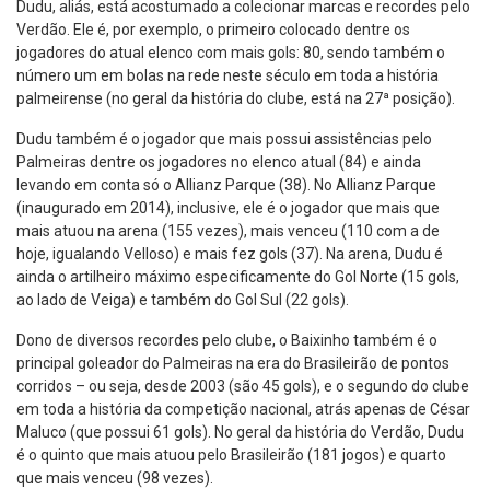
Dudu, aliás, está acostumado a colecionar marcas e recordes pelo
Verdão. Ele é, por exemplo, o primeiro colocado dentre os
jogadores do atual elenco com mais gols: 80, sendo também o
número um em bolas na rede neste século em toda a história
palmeirense (no geral da história do clube, está na 27ª posição).
Dudu também é o jogador que mais possui assistências pelo
Palmeiras dentre os jogadores no elenco atual (84) e ainda
levando em conta só o Allianz Parque (38). No Allianz Parque
(inaugurado em 2014), inclusive, ele é o jogador que mais que
mais atuou na arena (155 vezes), mais venceu (110 com a de
hoje, igualando Velloso) e mais fez gols (37). Na arena, Dudu é
ainda o artilheiro máximo especificamente do Gol Norte (15 gols,
ao lado de Veiga) e também do Gol Sul (22 gols).
Dono de diversos recordes pelo clube, o Baixinho também é o
principal goleador do Palmeiras na era do Brasileirão de pontos
corridos – ou seja, desde 2003 (são 45 gols), e o segundo do clube
em toda a história da competição nacional, atrás apenas de César
Maluco (que possui 61 gols). No geral da história do Verdão, Dudu
é o quinto que mais atuou pelo Brasileirão (181 jogos) e quarto
que mais venceu (98 vezes).