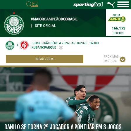
|
SITE OFICIAL
166.173
SÓCIOS
BRASILEIRÃO SÉRIE A 2026
|
09/08/2026
|
16H00
X
NUBANK PARQUE
|
PRÓXIMAS
INGRESSOS
PARTIDAS
DANILO SE TORNA 2º JOGADOR A PONTUAR EM 3 JOGOS