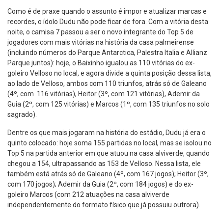
Como é de praxe quando o assunto é impor e atualizar marcas e
recordes, o ídolo Dudu não pode ficar de fora. Com a vitória desta
noite, o camisa 7 passou a ser o novo integrante do Top 5 de
jogadores com mais vitórias na história da casa palmeirense
(incluindo números do Parque Antarctica, Palestra Italia e Allianz
Parque juntos): hoje, o Baixinho igualou as 110 vitórias do ex-
goleiro Velloso no local, e agora divide a quinta posição dessa lista,
ao lado de Velloso, ambos com 110 triunfos, atrás só de Galeano
(4º, com 116 vitórias), Heitor (3º, com 121 vitórias), Ademir da
Guia (2º, com 125 vitórias) e Marcos (1º, com 135 triunfos no solo
sagrado).
Dentre os que mais jogaram na história do estádio, Dudu já era o
quinto colocado: hoje soma 155 partidas no local, mas se isolou no
Top 5 na partida anterior em que atuou na casa alviverde, quando
chegou a 154, ultrapassando as 153 de Velloso. Nessa lista, ele
também está atrás só de Galeano (4º, com 167 jogos); Heitor (3º,
com 170 jogos); Ademir da Guia (2º, com 184 jogos) e do ex-
goleiro Marcos (com 212 atuações na casa alviverde
independentemente do formato físico que já possuiu outrora).