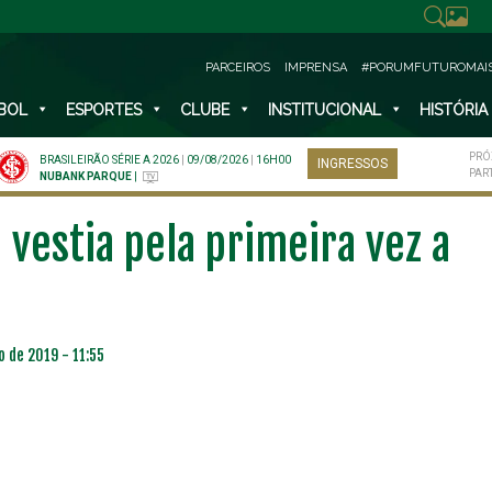
PARCEIROS
IMPRENSA
#PORUMFUTUROMAI
BOL
ESPORTES
CLUBE
INSTITUCIONAL
HISTÓRIA
PRÓ
BRASILEIRÃO SÉRIE A 2026
|
09/08/2026
|
16H00
INGRESSOS
PAR
NUBANK PARQUE
|
vestia pela primeira vez a
 de 2019 - 11:55
NO ESPECIAL
PLANO PRATA SUPERIOR
23
85
R$
,01
R$
,52