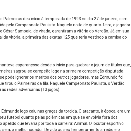
o Palmeiras deu início à temporada de 1993 no dia 27 de janeiro, com
álida pelo Campeonato Paulista. Naquela noite de quarta-feira, o jogador
r e César Sampaio, de virada, garantiram a vitória do Verdão. Já em sua
 da vitória, a primeira das exatas 125 que teria vestindo a camisa do
nteve esperançoso desde o início para quebrar o jejum de títulos que,
Palmeiras sagrou-se campeão logo na primeira competição disputada
se pode ignorar os méritos dos outros jogadores, mas Edmundo foi
 que tirou o Palmeiras da fila. Naquele Campeonato Paulista, o Verdão
as redes adversárias (10 jogos).
 Edmundo logo caiu nas graças da torcida. O atacante, à época, era um
seu futebol quanto pelas polêmicas em que se envolvia fora dos
elido que levaria por toda a carreira: Animal. O locutor esportivo
u seja, o melhor jogador. Devido ao seu temperamento arredio e o