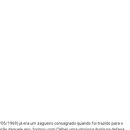
/05/1969) já era um zagueiro consagrado quando foi trazido para o
leirão daquele ano, formou com Cléber uma vitoriosa dupla na defesa