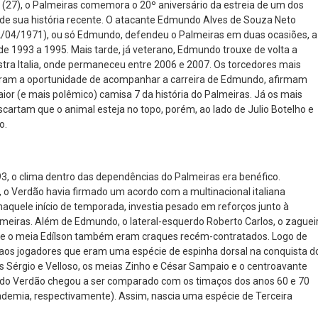
(27), o Palmeiras comemora o 20º aniversário da estreia de um dos
 de sua história recente. O atacante Edmundo Alves de Souza Neto
02/04/1971), ou só Edmundo, defendeu o Palmeiras em duas ocasiões, a
de 1993 a 1995. Mais tarde, já veterano, Edmundo trouxe de volta a
estra Italia, onde permaneceu entre 2006 e 2007. Os torcedores mais
eram a oportunidade de acompanhar a carreira de Edmundo, afirmam
aior (e mais polêmico) camisa 7 da história do Palmeiras. Já os mais
scartam que o animal esteja no topo, porém, ao lado de Julio Botelho e
o.
93, o clima dentro das dependências do Palmeiras era benéfico.
o Verdão havia firmado um acordo com a multinacional italiana
naquele início de temporada, investia pesado em reforços junto à
almeiras. Além de Edmundo, o lateral-esquerdo Roberto Carlos, o zaguei
 e o meia Edílson também eram craques recém-contratados. Logo de
aos jogadores que eram uma espécie de espinha dorsal na conquista d
os Sérgio e Velloso, os meias Zinho e César Sampaio e o centroavante
o do Verdão chegou a ser comparado com os timaços dos anos 60 e 70
demia, respectivamente). Assim, nascia uma espécie de Terceira