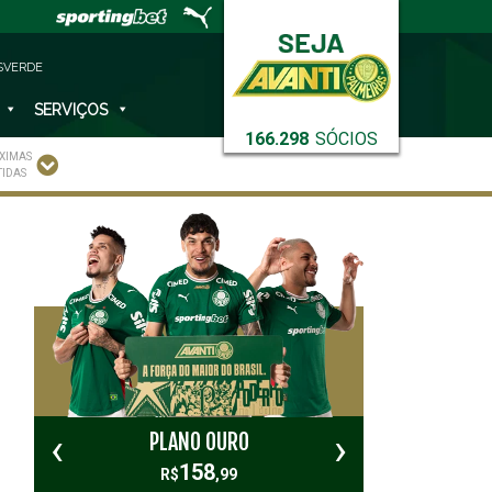
SVERDE
SERVIÇOS
166.298
SÓCIOS
XIMAS
TIDAS
‹
›
PLANO OURO
PL
158
R$
,99