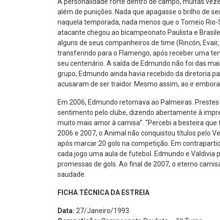
A personalidade forte dentro de campo, muitas veze
além de punições. Nada que apagasse o brilho de s
naquela temporada, nada menos que o Torneio Rio-S
atacante chegou ao bicampeonato Paulista e Brasile
alguns de seus companheiros de time (Rincón, Evair
transferindo para o Flamengo, após receber uma ten
seu centenário. A saída de Edmundo não foi das ma
grupo, Edmundo ainda havia recebido da diretoria p
acusaram de ser traidor. Mesmo assim, ao ir embo
Em 2006, Edmundo retornava ao Palmeiras. Prestes 
sentimento pelo clube, dizendo abertamente à imprens
muito mais amor à camisa”. “Percebi a besteira que f
2006 e 2007, o Animal não conquistou títulos pelo Ver
após marcar 20 gols na competição. Em contrapartid
cada jogo uma aula de futebol. Edmundo e Valdivia 
promessas de gols. Ao final de 2007, o eterno camis
saudade.
FICHA TÉCNICA DA ESTREIA
Data:
27/Janeiro/1993