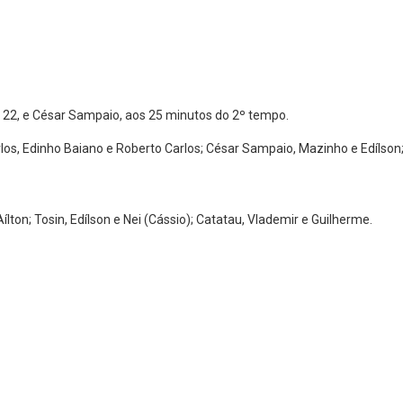
s 22, e César Sampaio, aos 25 minutos do 2º tempo.
arlos, Edinho Baiano e Roberto Carlos; César Sampaio, Mazinho e Edílson
lton; Tosin, Edílson e Nei (Cássio); Catatau, Vlademir e Guilherme.