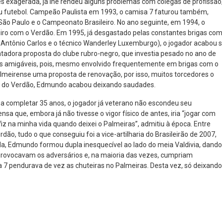
s exagerada, já lhe rendeu alguns problemas com colegas de profissão
eu futebol. Campeão Paulista em 1993, o camisa 7 faturou também,
ão Paulo e o Campeonato Brasileiro. No ano seguinte, em 1994, o
iro com o Verdão. Em 1995, já desgastado pelas constantes brigas co
, Antônio Carlos e o técnico Wanderley Luxemburgo), o jogador acabou 
tadora proposta do clube rubro-negro, que investia pesado no ano de
is amigáveis, pois, mesmo envolvido frequentemente em brigas com o
almeirense uma proposta de renovação, por isso, muitos torcedores o
ra do Verdão, Edmundo acabou deixando saudades.
a completar 35 anos, o jogador já veterano não escondeu seu
a que, embora já não tivesse o vigor físico de antes, iria “jogar com
iz na minha vida quando deixei o Palmeiras”, admitiu à época. Entre
dão, tudo o que conseguiu foi a vice-artilharia do Brasileirão de 2007,
a, Edmundo formou dupla inesquecível ao lado do meia Valdivia, dando
provocavam os adversários e, na maioria das vezes, cumpriam
a 7 pendurava de vez as chuteiras no Palmeiras. Desta vez, só deixando