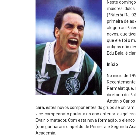
Neste domingo 
maiores ídolos
(*Niterói-RJ, 
primeira delas 
alegria ao Pal
novos, que tiv
que ele foi o m
antigos não de
Edu Bala, é clar
Início
No início de 19
Recentemente, 
Parmalat que, 
diretoria do P
Antônio Carlos
cara, estes novos componentes do grupo se uniram 
vice-campeonato paulista no ano anterior: os goleir
Evair, o matador. Com esta nova formação, o elenc
(que ganharam o apelido de Primeira e Segunda Aca
Academia.