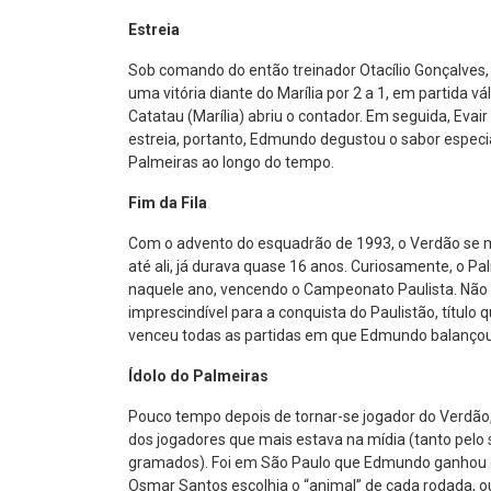
Estreia
Sob comando do então treinador Otacílio Gonçalves, 
uma vitória diante do Marília por 2 a 1, em partida v
Catatau (Marília) abriu o contador. Em seguida, Evai
estreia, portanto, Edmundo degustou o sabor especial
Palmeiras ao longo do tempo.
Fim da Fila
Com o advento do esquadrão de 1993, o Verdão se ma
até ali, já durava quase 16 anos. Curiosamente, o 
naquele ano, vencendo o Campeonato Paulista. Não 
imprescindível para a conquista do Paulistão, título
venceu todas as partidas em que Edmundo balançou 
Ídolo do Palmeiras
Pouco tempo depois de tornar-se jogador do Verdão,
dos jogadores que mais estava na mídia (tanto pelo 
gramados). Foi em São Paulo que Edmundo ganhou o ap
Osmar Santos escolhia o “animal” de cada rodada, o