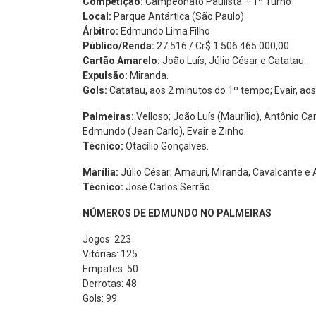
Competição:
Campeonato Paulista – 1º Turno
Local:
Parque Antártica (São Paulo)
Árbitro:
Edmundo Lima Filho
Público/Renda:
27.516 / Cr$ 1.506.465.000,00
Cartão Amarelo:
João Luís, Júlio César e Catatau.
Expulsão:
Miranda.
Gols:
Catatau, aos 2 minutos do 1º tempo; Evair, ao
Palmeiras:
Velloso; João Luís (Maurílio), Antônio C
Edmundo (Jean Carlo), Evair e Zinho.
Técnico:
Otacílio Gonçalves.
Marília:
Júlio César; Amauri, Miranda, Cavalcante e Aí
Técnico:
José Carlos Serrão.
NÚMEROS DE EDMUNDO NO PALMEIRAS
Jogos: 223
Vitórias: 125
Empates: 50
Derrotas: 48
Gols: 99