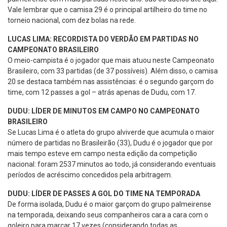
Vale lembrar que o camisa 29 é o principal artilheiro do time no
torneio nacional, com dez bolas na rede.
LUCAS LIMA: RECORDISTA DO VERDÃO EM PARTIDAS NO
CAMPEONATO BRASILEIRO
O meio-campista é o jogador que mais atuou neste Campeonato
Brasileiro, com 33 partidas (de 37 possíveis). Além disso, o camisa
20 se destaca também nas assistências: é o segundo garçom do
time, com 12 passes a gol – atrás apenas de Dudu, com 17.
DUDU: LÍDER DE MINUTOS EM CAMPO NO CAMPEONATO
BRASILEIRO
Se Lucas Lima é o atleta do grupo alviverde que acumula o maior
número de partidas no Brasileirão (33), Dudu é o jogador que por
mais tempo esteve em campo nesta edição da competição
nacional: foram 2537 minutos ao todo, já considerando eventuais
períodos de acréscimo concedidos pela arbitragem.
DUDU: LÍDER DE PASSES A GOL DO TIME NA TEMPORADA
De forma isolada, Dudu é o maior garçom do grupo palmeirense
na temporada, deixando seus companheiros cara a cara com o
goleiro para marcar 17 vezes (considerando todas as