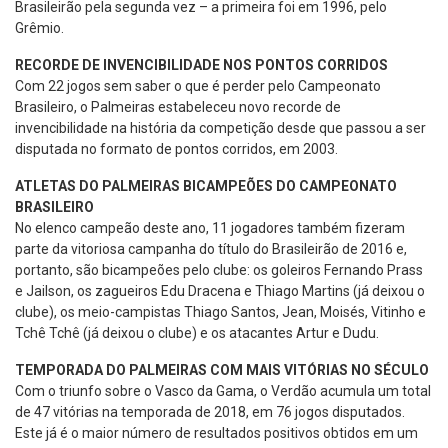
Brasileirão pela segunda vez – a primeira foi em 1996, pelo
Grêmio.
RECORDE DE INVENCIBILIDADE NOS PONTOS CORRIDOS
Com 22 jogos sem saber o que é perder pelo Campeonato
Brasileiro, o Palmeiras estabeleceu novo recorde de
invencibilidade na história da competição desde que passou a ser
disputada no formato de pontos corridos, em 2003.
ATLETAS DO PALMEIRAS BICAMPEÕES DO CAMPEONATO
BRASILEIRO
No elenco campeão deste ano, 11 jogadores também fizeram
parte da vitoriosa campanha do título do Brasileirão de 2016 e,
portanto, são bicampeões pelo clube: os goleiros Fernando Prass
e Jailson, os zagueiros Edu Dracena e Thiago Martins (já deixou o
clube), os meio-campistas Thiago Santos, Jean, Moisés, Vitinho e
Tchê Tchê (já deixou o clube) e os atacantes Artur e Dudu.
TEMPORADA DO PALMEIRAS COM MAIS VITÓRIAS NO SÉCULO
Com o triunfo sobre o Vasco da Gama, o Verdão acumula um total
de 47 vitórias na temporada de 2018, em 76 jogos disputados.
Este já é o maior número de resultados positivos obtidos em um