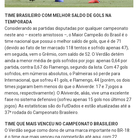
TIME BRASILEIRO COM MELHOR SALDO DE GOLS NA
TEMPORADA
Considerando as partidas disputadas por qualquer campeonato
neste ano – exceto amistosos –, o Maior Campeão do Brasil é o
time nacional que possui o melhor saldo de gols, que é de 71
(devido ao fato de ter marcado 118 tentos e sofrido apenas 47);
em seguida, vem o Grêmio, com saldo de 52. O Verdão detém
ainda a menor média de gols sofridos por jogo: apenas 0,64 por
partida, contra 0,67 do Flamengo, segundo da lista. Com 47 gols
sofridos, em números absolutos, o Palmeiras só perde para
Internacional, que sofreu 41 gols, e Flamengo, 44 (porém, os dois
times jogaram bem menos do que o Alviverde: 17 e 7 jogos a
menos, respectivamente). O Alviverde, aliás, vive uma excelente
fase no sistema defensivo (sofreu apenas 15 gols nos últimos 27
jogos). As estatísticas são do FutDados e estão atualizadas até a
37ª rodada do Campeonato Brasileiro.
TIME QUE MAIS VENCEU NO CAMPEONATO BRASILEIRO
O Verdão segue como dono de uma marca importante no BR-18:
é o time que mais venceu na competição até aqui, com 22