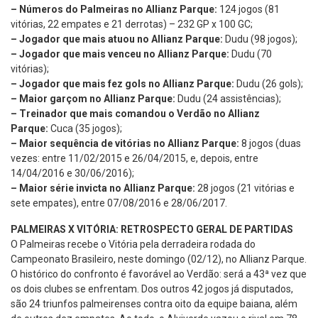
– Números do Palmeiras no Allianz Parque:
124 jogos (81
vitórias, 22 empates e 21 derrotas) – 232 GP x 100 GC;
– Jogador que mais atuou no Allianz Parque:
Dudu (98 jogos);
– Jogador que mais venceu no Allianz Parque:
Dudu (70
vitórias);
– Jogador que mais fez gols no Allianz Parque:
Dudu (26 gols);
– Maior garçom no Allianz Parque:
Dudu (24 assistências);
– Treinador que mais comandou o Verdão no Allianz
Parque:
Cuca (35 jogos);
– Maior sequência de vitórias no Allianz Parque:
8 jogos (duas
vezes: entre 11/02/2015 e 26/04/2015, e, depois, entre
14/04/2016 e 30/06/2016);
– Maior série invicta no Allianz Parque:
28 jogos (21 vitórias e
sete empates), entre 07/08/2016 e 28/06/2017.
PALMEIRAS X VITÓRIA: RETROSPECTO GERAL DE PARTIDAS
O Palmeiras recebe o Vitória pela derradeira rodada do
Campeonato Brasileiro, neste domingo (02/12), no Allianz Parque.
O histórico do confronto é favorável ao Verdão: será a 43ª vez que
os dois clubes se enfrentam. Dos outros 42 jogos já disputados,
são 24 triunfos palmeirenses contra oito da equipe baiana, além