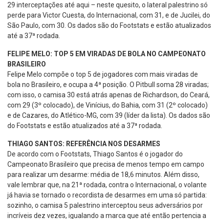
29 interceptações até aqui – neste quesito, o lateral palestrino só
perde para Victor Cuesta, do Internacional, com 31, e de Jucilei, do
São Paulo, com 30. Os dados são do Footstats e estão atualizados
até a 37ª rodada.
FELIPE MELO: TOP 5 EM VIRADAS DE BOLA NO CAMPEONATO
BRASILEIRO
Felipe Melo compõe o top 5 de jogadores com mais viradas de
bola no Brasileiro, e ocupa a 4ª posição. O Pitbull soma 28 viradas;
com isso, o camisa 30 está atrás apenas de Richardson, do Ceará,
com 29 (3º colocado), de Vinícius, do Bahia, com 31 (2º colocado)
e de Cazares, do Atlético-MG, com 39 (líder da lista). Os dados são
do Footstats e estão atualizados até a 37ª rodada.
THIAGO SANTOS: REFERÊNCIA NOS DESARMES
De acordo com o Footstats, Thiago Santos é o jogador do
Campeonato Brasileiro que precisa de menos tempo em campo
para realizar um desarme: média de 18,6 minutos. Além disso,
vale lembrar que, na 21ª rodada, contra o Internacional, o volante
já havia se tornado o recordista de desarmes em uma só partida:
sozinho, o camisa 5 palestrino interceptou seus adversários por
incríveis dez vezes, igualando a marca que até então pertencia a