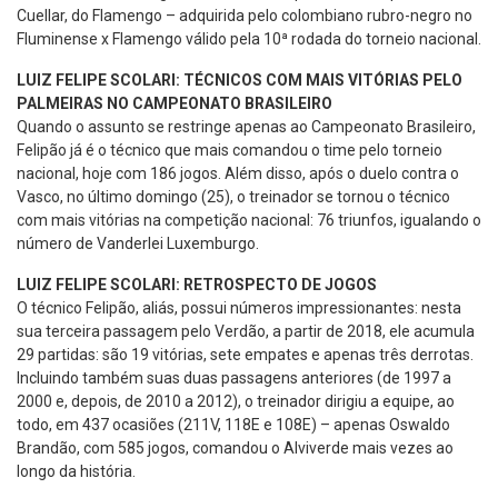
Cuellar, do Flamengo – adquirida pelo colombiano rubro-negro no
Fluminense x Flamengo válido pela 10ª rodada do torneio nacional.
LUIZ FELIPE SCOLARI: TÉCNICOS COM MAIS VITÓRIAS PELO
PALMEIRAS NO CAMPEONATO BRASILEIRO
Quando o assunto se restringe apenas ao Campeonato Brasileiro,
Felipão já é o técnico que mais comandou o time pelo torneio
nacional, hoje com 186 jogos. Além disso, após o duelo contra o
Vasco, no último domingo (25), o treinador se tornou o técnico
com mais vitórias na competição nacional: 76 triunfos, igualando o
número de Vanderlei Luxemburgo.
LUIZ FELIPE SCOLARI: RETROSPECTO DE JOGOS
O técnico Felipão, aliás, possui números impressionantes: nesta
sua terceira passagem pelo Verdão, a partir de 2018, ele acumula
29 partidas: são 19 vitórias, sete empates e apenas três derrotas.
Incluindo também suas duas passagens anteriores (de 1997 a
2000 e, depois, de 2010 a 2012), o treinador dirigiu a equipe, ao
todo, em 437 ocasiões (211V, 118E e 108E) – apenas Oswaldo
Brandão, com 585 jogos, comandou o Alviverde mais vezes ao
longo da história.