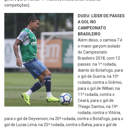
competições).
DUDU: LÍDER DE PASSES
A GOL NO
CAMPEONATO
BRASILEIRO
Além disso, o camisa 7 é
o maior garçom isolado
do Campeonato
Brasileiro 2018, com 12
passes: na 1ª rodada,
diante do Botafogo, para
o gol de Guerra; na 10ª
rodada, contra o Grêmio,
para o gol de Willian; na
11ª rodada, contra o
Ceará, para o gol de
Thiago Santos; na 19ª
rodada, contra o Vitória,
para o gol de Deyverson; na 20ª rodada, contra o Botafogo, para o
gol de Lucas Lima; na 25ª rodada, contra o Bahia, para o gol de