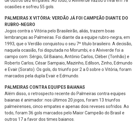
de outros dez empates. Ao todo, o Alviverde vazou o rival em 78
ocasiões e sofreu 55 gols.
PALMEIRAS X VITÓRIA: VERDÃO JÁ FOI CAMPEÃO DIANTE DO
RUBRO-NEGRO
Jogos contra o Vitória pelo Brasileirão, aliás, trazem boas
lembranças ao Palmeiras. Foi diante da a equipe rubro-negra, em
1993, que o Verdão conquistou o seu 7º título brasileiro. A decisão,
naquela ocasião, foi disputada no Morumbi, e o Alviverde foi a
campo com: Sérgio, Gil Baiano, Antônio Carlos, Cléber (Tonhão) e
Roberto Carlos; César Sampaio, Mazinho, Edílson, Zinho, Edmundo
e Evair (Sorato). Os gols, do triunfo por 2 a 0 sobre o Vitória, foram
marcados pela dupla Evair e Edmundo.
PALMEIRAS CONTRA EQUIPES BAIANAS
Além disso, o retrospecto recente do Palmeiras contra equipes
baianas é animador: nos últimos 20 jogos, foram 13 triunfos
palmeirenses, cinco empates e apenas dois reveses sofridos. Ao
todo, foram 36 gols marcados pelo Maior Campeão do Brasil e
outros 17 a favor dos times baianos.