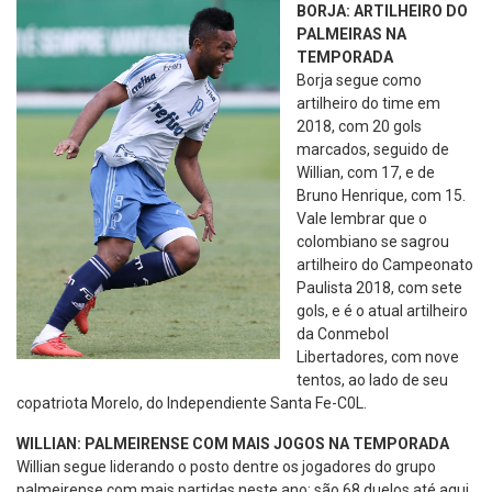
BORJA: ARTILHEIRO DO
PALMEIRAS NA
TEMPORADA
Borja segue como
artilheiro do time em
2018, com 20 gols
marcados, seguido de
Willian, com 17, e de
Bruno Henrique, com 15.
Vale lembrar que o
colombiano se sagrou
artilheiro do Campeonato
Paulista 2018, com sete
gols, e é o atual artilheiro
da Conmebol
Libertadores, com nove
tentos, ao lado de seu
copatriota Morelo, do Independiente Santa Fe-C0L.
WILLIAN: PALMEIRENSE COM MAIS JOGOS NA TEMPORADA
Willian segue liderando o posto dentre os jogadores do grupo
palmeirense com mais partidas neste ano: são 68 duelos até aqui.