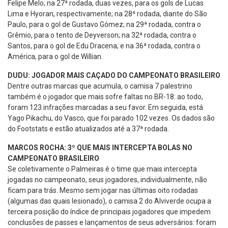
Felipe Melo; na 27ª rodada, duas vezes, para os gols de Lucas
Lima e Hyoran, respectivamente; na 28ª rodada, diante do São
Paulo, para o gol de Gustavo Gómez; na 29ª rodada, contra o
Grêmio, para o tento de Deyverson; na 32ª rodada, contra o
Santos, para o gol de Edu Dracena; e na 36ª rodada, contra o
América, para o gol de Willian.
DUDU: JOGADOR MAIS CAÇADO DO CAMPEONATO BRASILEIRO
Dentre outras marcas que acumula, o camisa 7 palestrino
também é o jogador que mais sofre faltas no BR-18: ao todo,
foram 123 infrações marcadas a seu favor. Em seguida, está
Yago Pikachu, do Vasco, que foi parado 102 vezes. Os dados são
do Footstats e estão atualizados até a 37ª rodada.
MARCOS ROCHA: 3º QUE MAIS INTERCEPTA BOLAS NO
CAMPEONATO BRASILEIRO
Se coletivamente o Palmeiras é o time que mais intercepta
jogadas no campeonato, seus jogadores, individualmente, não
ficam para trás. Mesmo sem jogar nas últimas oito rodadas
(algumas das quais lesionado), o camisa 2 do Alviverde ocupa a
terceira posição do índice de principais jogadores que impedem
conclusões de passes e lançamentos de seus adversários: foram