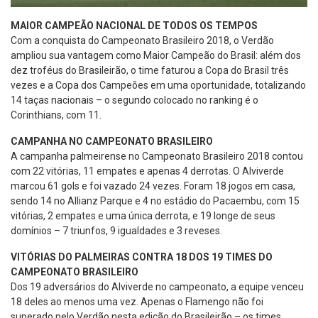
MAIOR CAMPEÃO NACIONAL DE TODOS OS TEMPOS
Com a conquista do Campeonato Brasileiro 2018, o Verdão
ampliou sua vantagem como Maior Campeão do Brasil: além dos
dez troféus do Brasileirão, o time faturou a Copa do Brasil três
vezes e a Copa dos Campeões em uma oportunidade, totalizando
14 taças nacionais – o segundo colocado no ranking é o
Corinthians, com 11.
CAMPANHA NO CAMPEONATO BRASILEIRO
A campanha palmeirense no Campeonato Brasileiro 2018 contou
com 22 vitórias, 11 empates e apenas 4 derrotas. O Alviverde
marcou 61 gols e foi vazado 24 vezes. Foram 18 jogos em casa,
sendo 14 no Allianz Parque e 4 no estádio do Pacaembu, com 15
vitórias, 2 empates e uma única derrota, e 19 longe de seus
domínios – 7 triunfos, 9 igualdades e 3 reveses.
VITÓRIAS DO PALMEIRAS CONTRA 18 DOS 19 TIMES DO
CAMPEONATO BRASILEIRO
Dos 19 adversários do Alviverde no campeonato, a equipe venceu
18 deles ao menos uma vez. Apenas o Flamengo não foi
superado pelo Verdão nesta edição do Brasileirão – os times