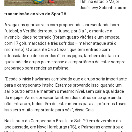
16h, no estádio Major
José Levy Sobrinho,
com
transmissão ao vivo do SporTV.
A vaga nas quartas veio com propriedade: apresentando bom
futebol, o Verdão derrotou o Ituano, por 3 a 1, e manteve a
invencibilidade no torneio (foram quatro vitórias e um empate,
com 17 gols marcados e três sofridos – melhor ataque até o
momento). O atacante Caio Cezar, que tem entrado com
intensidade no decorrer dos últimos jogos, também destaca a
qualidade do grupo palmeirense e a importância de estar sempre
preparado para render ao máximo.
“Desde o inicio havíamos combinado que o grupo seria importante
para o campeonato inteiro. Estamos provando isso: quando um
sai, o outro entra e mantém o mesmo nível, sem cair a qualidade
da equipe. Vamos precisar também dos outros cinco que ainda
não entraram, todos têm de estar inteiros para as próximas fases.
Isso será muito importante para nós”, disse Caio.
Na disputa do Campeonato Brasileiro Sub-20 em dezembro do
ano passado, em Novo Hamburgo (RS), o Palmeiras encontrou o