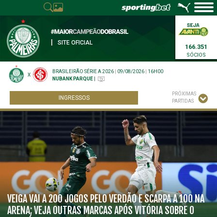
|
SITE OFICIAL
166.351
SÓCIOS
BRASILEIRÃO SÉRIE A 2026
|
09/08/2026
|
16H00
X
NUBANK PARQUE
|
PRÓXIMAS
INGRESSOS
PARTIDAS
VEIGA VAI A 200 JOGOS PELO VERDÃO E SCARPA A 100 NA
ARENA; VEJA OUTRAS MARCAS APÓS VITÓRIA SOBRE O