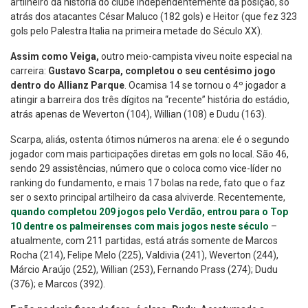
artilheiro da história do clube independentemente da posição, só
atrás dos atacantes César Maluco (182 gols) e Heitor (que fez 323
gols pelo Palestra Italia na primeira metade do Século XX).
Assim como Veiga,
outro meio-campista viveu noite especial na
carreira:
Gustavo Scarpa, completou o seu centésimo jogo
dentro do Allianz Parque
. Ocamisa 14 se tornou o 4º jogador a
atingir a barreira dos três dígitos na “recente” história do estádio,
atrás apenas de Weverton (104), Willian (108) e Dudu (163).
Scarpa, aliás, ostenta ótimos números na arena: ele é o segundo
jogador com mais participações diretas em gols no local. São 46,
sendo 29 assistências, número que o coloca como vice-líder no
ranking do fundamento, e mais 17 bolas na rede, fato que o faz
ser o sexto principal artilheiro da casa alviverde. Recentemente,
quando completou 209 jogos pelo Verdão, entrou para o Top
10 dentre os palmeirenses com mais jogos neste século
–
atualmente, com 211 partidas, está atrás somente de Marcos
Rocha (214), Felipe Melo (225), Valdivia (241), Weverton (244),
Márcio Araújo (252), Willian (253), Fernando Prass (274); Dudu
(376); e Marcos (392).