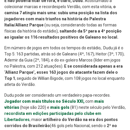
E não poderia ficar de fora, é claro, Dudu.
Acostumado a
colecionar marcas e recordespelo Verdão, com esta vitória,
o
camisa 7
atingiu mais uma:
subiu uma posição na lista dos
jogadores com mais triunfos na história do Palestra
Italia/Allianz Parque
(ou seja, considerando todas as formas
físicas da história do estádio),
saltando da 5ª para a 4ª posição
ao igualar os 116 resultados positivos de Galeano no local.
Em número de jogos em todos os tempos do estádio, Dudu já é o
Top 5: 163 partidas, atrás só de Galeano (4º, 167); Heitor (3º, 170);
Ademir da Guia (2º, 184); e do ex-goleiro Marcos (líder em jogos
no Palestra, com 212 atuações).
E se considerada apenas a era
‘Allianz Parque’, esses 163 jogos do atacante fazem dele o
Top 1
, seguido de Willian Bigode, com 108 jogos no local enquanto
atleta do Verdão.
Dudu pode ser considerado um verdadeiro papa-recordes.
Jogador com mais títulos no Século XXI,
com
mais
vitórias
(hoje são 220) e
mais gols
(81) neste século pelo Verdão,
recordista em edições participadas pelo clube em
Libertadores
, maior
artilheiro do Verdão na era dos pontos
corridos do Brasileirão
(46 gols pelo Nacional, sendo o
2º no