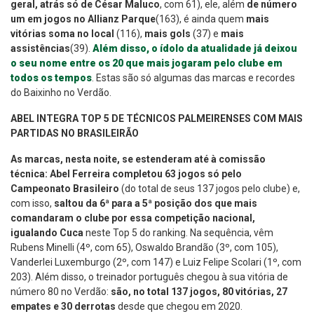
geral, atrás só de César Maluco
, com 61), ele, além
de número
um em jogos no Allianz Parque
(163), é ainda quem
mais
vitórias soma no local
(116),
mais gols
(37) e
mais
assistências
(39).
Além disso, o ídolo da atualidade já deixou
o seu nome entre os 20 que mais jogaram pelo clube em
todos os tempos
. Estas são só algumas das marcas e recordes
do Baixinho no Verdão.
ABEL INTEGRA TOP 5 DE TÉCNICOS PALMEIRENSES COM MAIS
PARTIDAS NO BRASILEIRÃO
As marcas, nesta noite, se estenderam até à comissão
técnica: Abel Ferreira completou 63 jogos só pelo
Campeonato Brasileiro
(do total de seus 137 jogos pelo clube) e,
com isso,
saltou da 6ª para a 5ª posição dos que mais
comandaram o clube por essa competição nacional,
igualando Cuca
neste Top 5 do ranking. Na sequência, vêm
Rubens Minelli (4º, com 65), Oswaldo Brandão (3º, com 105),
Vanderlei Luxemburgo (2º, com 147) e Luiz Felipe Scolari (1º, com
203). Além disso, o treinador português chegou à sua vitória de
número 80 no Verdão:
são, no total 137 jogos, 80 vitórias, 27
empates e 30 derrotas
desde que chegou em 2020.