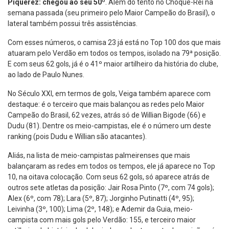
Piquerez: chegou ao seu 50º
. Além do tento no Choque-Rei na
semana passada (seu primeiro pelo Maior Campeão do Brasil), o
lateral também possui três assistências.
Com esses números, o camisa 23 já está no Top 100 dos que mais
atuaram pelo Verdão em todos os tempos, isolado na 79ª posição.
E com seus 62 gols, já é o 41º maior artilheiro da história do clube,
ao lado de Paulo Nunes.
No Século XXI, em termos de gols, Veiga também aparece com
destaque: é o terceiro que mais balançou as redes pelo Maior
Campeão do Brasil, 62 vezes, atrás só de Willian Bigode (66) e
Dudu (81). Dentre os meio-campistas, ele é o número um deste
ranking (pois Dudu e Willian são atacantes).
Aliás, na lista de meio-campistas palmeirenses que mais
balançaram as redes em todos os tempos, ele já aparece no Top
10, na oitava colocação. Com seus 62 gols, só aparece atrás de
outros sete atletas da posição: Jair Rosa Pinto (7º, com 74 gols);
Alex (6º, com 78); Lara (5º, 87); Jorginho Putinatti (4º, 95);
Leivinha (3º, 100); Lima (2º, 148); e Ademir da Guia, meio-
campista com mais gols pelo Verdão: 155, e terceiro maior