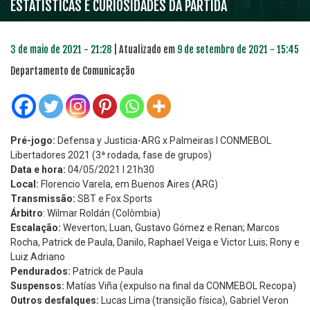
ESTATÍSTICAS E CURIOSIDADES DA PARTIDA
3 de maio de 2021 - 21:28
| Atualizado em
9 de setembro de 2021 - 15:45
Departamento de Comunicação
Pré-jogo:
Defensa y Justicia-ARG x Palmeiras l CONMEBOL
Libertadores 2021 (3ª rodada, fase de grupos)
Data e hora:
04/05/2021 l 21h30
Local:
Florencio Varela, em Buenos Aires (ARG)
Transmissão:
SBT e Fox Sports
Árbitro
: Wilmar Roldán (Colômbia)
Escalação:
Weverton; Luan, Gustavo Gómez e Renan; Marcos
Rocha, Patrick de Paula, Danilo, Raphael Veiga e Victor Luis; Rony e
Luiz Adriano
Pendurados:
Patrick de Paula
Suspensos:
Matías Viña (expulso na final da CONMEBOL Recopa)
Outros desfalques:
Lucas Lima (transição física), Gabriel Veron