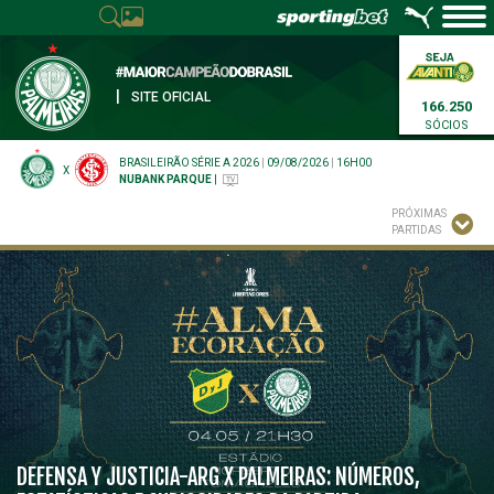
|
SITE OFICIAL
166.250
SÓCIOS
BRASILEIRÃO SÉRIE A 2026
|
09/08/2026
|
16H00
X
NUBANK PARQUE
|
PRÓXIMAS
PARTIDAS
DEFENSA Y JUSTICIA-ARG X PALMEIRAS: NÚMEROS,