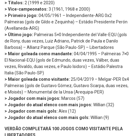
> Títulos:
2 (1999 e 2020)
> Vice-campeonatos:
3 (1961, 1968 e 2000)
> Primeiro jogo:
04/05/1961 – Independiente-ARG 0x2
Palmeiras (gols de Gildo e Zequinha) – Estádio Presidente Perón
(Avellaneda-ARG)
> Último jogo:
Palmeiras 5×0 Independiente del Valle-EQU (gols
de Rony, duas vezes, Luiz Adriano, Patrick de Paula e Danilo
Barbosa) – Allianz Parque (São Paulo-SP) – Libertadores
> Maior goleada como mandante:
04/04/1995 – Palmeiras 7×0
El Nacional-EQU (gols de Edmundo, duas vezes, Válber, duas
vezes, Rivaldo, duas vezes, e Paulo Isidoro) – Estádio Palestra
Italia (São Paulo-SP)
> Maior goleada como visitante:
25/04/2019 – Melgar-PER 0x4
Palmeiras (gols de Gustavo Gómez, Gustavo Scarpa, duas vezes,
e Moisés) – Monumental de la Unsa (Arequipa-PER)
> Jogador com mais jogos:
Marcos (57)
> Jogador do atual elenco com mais jogos:
Willian (32)
> Jogador com mais gols:
Alex (12)
> Jogador do atual elenco com mais gols:
Willian (9)
VERDÃO COMPLETARÁ 100 JOGOS COMO VISITANTE PELA
LIBERTADORES