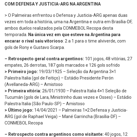
COM DEFENSA Y JUSTICIA-ARG NA ARGENTINA
> O Palmeiras enfrentou o Defensa y Justicia-ARG apenas duas
vezes em toda a história, uma na Argentina e outra em Brasília-DF,
ambos duelos realizados pela CONMEBOL Recopa desta
temporada.
Na única vez em que esteve na Argentina para
encarar o rival saiu vitorioso
: 2 a 1 para o time alviverde, com
gols de Rony e Gustavo Scarpa.
– Retrospecto geral contra argentinos:
101 jogos, 48 vitórias, 27
empates, 26 derrotas, 187 gols marcados e 126 gols sofrido
> Primeiro jogo:
19/03/1925 – Seleção da Argentina 3×1
Palestra Italia (gol de Feitiço) – Estádio Presidente Perón
(Avellaneda-ARG) – Amistoso
> Primeira vitória:
26/01/1930 – Palestra Italia 4×1 Seleção de
Tucumán (gols de Lara, Ministrinho duas vezes e Osses) – Estádio
Palestra Italia (São Paulo-SP) – Amistoso
> Último jogo:
14/04/2021 – Palmeiras 1×2 Defensa y Justicia-
ARG (gol de Raphael Veiga) – Mané Garrincha (Brasília-DF) –
CONMEBOL Recopa
– Retrospecto contra argentinos como visitante:
40 jogos, 12