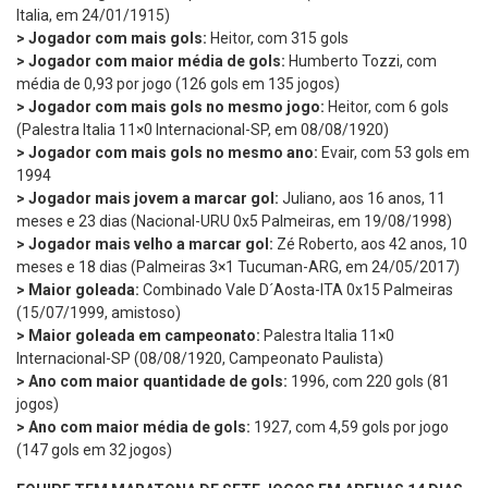
Italia, em 24/01/1915)
> Jogador com mais gols:
Heitor, com 315 gols
> Jogador com maior média de gols:
Humberto Tozzi, com
média de 0,93 por jogo (126 gols em 135 jogos)
> Jogador com mais gols no mesmo jogo:
Heitor, com 6 gols
(Palestra Italia 11×0 Internacional-SP, em 08/08/1920)
> Jogador com mais gols no mesmo ano:
Evair, com 53 gols em
1994
> Jogador mais jovem a marcar gol:
Juliano, aos 16 anos, 11
meses e 23 dias (Nacional-URU 0x5 Palmeiras, em 19/08/1998)
> Jogador mais velho a marcar gol:
Zé Roberto, aos 42 anos, 10
meses e 18 dias (Palmeiras 3×1 Tucuman-ARG, em 24/05/2017)
> Maior goleada:
Combinado Vale D´Aosta-ITA 0x15 Palmeiras
(15/07/1999, amistoso)
> Maior goleada em campeonato:
Palestra Italia 11×0
Internacional-SP (08/08/1920, Campeonato Paulista)
> Ano com maior quantidade de gols:
1996, com 220 gols (81
jogos)
> Ano com maior média de gols:
1927, com 4,59 gols por jogo
(147 gols em 32 jogos)