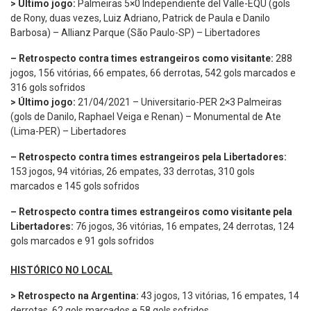
> Último jogo:
Palmeiras 5×0 Independiente del Valle-EQU (gols
de Rony, duas vezes, Luiz Adriano, Patrick de Paula e Danilo
Barbosa) – Allianz Parque (São Paulo-SP) – Libertadores
– Retrospecto contra times estrangeiros como visitante:
288
jogos, 156 vitórias, 66 empates, 66 derrotas, 542 gols marcados e
316 gols sofridos
> Último jogo:
21/04/2021 – Universitario-PER 2×3 Palmeiras
(gols de Danilo, Raphael Veiga e Renan) – Monumental de Ate
(Lima-PER) – Libertadores
–
Retrospecto contra times estrangeiros pela Libertadores:
153 jogos, 94 vitórias, 26 empates, 33 derrotas, 310 gols
marcados e 145 gols sofridos
– Retrospecto contra times estrangeiros como visitante pela
Libertadores:
76 jogos, 36 vitórias, 16 empates, 24 derrotas, 124
gols marcados e 91 gols sofridos
HISTÓRICO NO LOCAL
> Retrospecto na Argentina:
43 jogos, 13 vitórias, 16 empates, 14
derrotas, 62 gols marcados e 58 gols sofridos