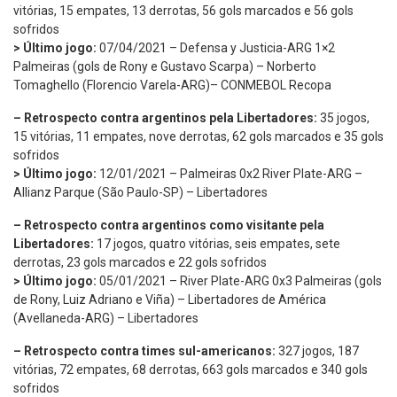
vitórias, 15 empates, 13 derrotas, 56 gols marcados e 56 gols
sofridos
> Último jogo:
07/04/2021 – Defensa y Justicia-ARG 1×2
Palmeiras (gols de Rony e Gustavo Scarpa) – Norberto
Tomaghello (Florencio Varela-ARG)– CONMEBOL Recopa
– Retrospecto contra argentinos pela Libertadores:
35 jogos,
15 vitórias, 11 empates, nove derrotas, 62 gols marcados e 35 gols
sofridos
> Último jogo:
12/01/2021 – Palmeiras 0x2 River Plate-ARG –
Allianz Parque (São Paulo-SP) – Libertadores
– Retrospecto contra argentinos como visitante pela
Libertadores:
17 jogos, quatro vitórias, seis empates, sete
derrotas, 23 gols marcados e 22 gols sofridos
> Último jogo:
05/01/2021 – River Plate-ARG 0x3 Palmeiras (gols
de Rony, Luiz Adriano e Viña) – Libertadores de América
(Avellaneda-ARG) – Libertadores
– Retrospecto contra times sul-americanos:
327 jogos, 187
vitórias, 72 empates, 68 derrotas, 663 gols marcados e 340 gols
sofridos