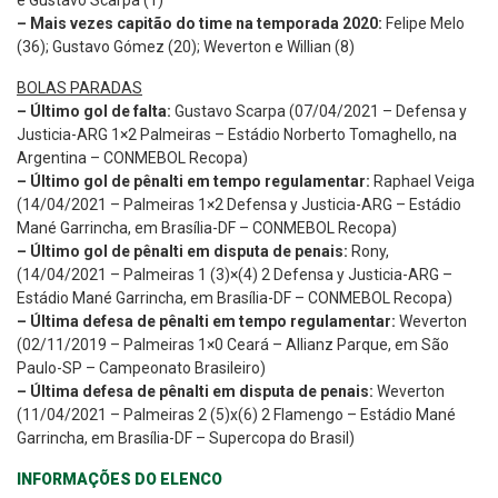
– Mais vezes capitão do time na temporada 2020:
Felipe Melo
(36); Gustavo Gómez (20); Weverton e Willian (8)
BOLAS PARADAS
– Último gol de falta:
Gustavo Scarpa (07/04/2021 – Defensa y
Justicia-ARG 1×2 Palmeiras – Estádio Norberto Tomaghello, na
Argentina – CONMEBOL Recopa)
– Último gol de pênalti em tempo regulamentar:
Raphael Veiga
(14/04/2021 – Palmeiras 1×2 Defensa y Justicia-ARG – Estádio
Mané Garrincha, em Brasília-DF – CONMEBOL Recopa)
– Último gol de pênalti em disputa de penais:
Rony,
(14/04/2021 – Palmeiras 1 (3)×(4) 2 Defensa y Justicia-ARG –
Estádio Mané Garrincha, em Brasília-DF – CONMEBOL Recopa)
– Última defesa de pênalti em tempo regulamentar:
Weverton
(02/11/2019 – Palmeiras 1×0 Ceará – Allianz Parque, em São
Paulo-SP – Campeonato Brasileiro)
– Última defesa de pênalti em disputa de penais:
Weverton
(11/04/2021 – Palmeiras 2 (5)x(6) 2 Flamengo – Estádio Mané
Garrincha, em Brasília-DF – Supercopa do Brasil)
INFORMAÇÕES DO ELENCO