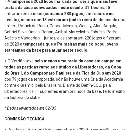
> A
temporada 2020 ficou marcada por ser a que mais teve
pratas da casa convocadas neste século
: 31. Destas, 18
entraram em campo
(somando 283 jogos, um recorde no
século), sendo que 13 estrearam (outro recorde do século)
: na
ordem, Patrick de Paula, Gabriel Menino, Wesley, Alan, Angulo,
Gabriel Silva, Danilo, Renan, Aníbal, Marcelinho, Fabrício, Pedro
Acácio e Vanderlan – juntos, eles somaram 220 jogos e fizeram
de 2020 a
temporada que o Palmeiras mais colocou jovens
estreantes da base para atuar neste século
.
> O Verdão teve
pelo menos uma
prata da casa em campo em
todas as partidas rumo aos títulos da Libertadores, da Copa
do Brasil, do Campeonato Paulista e da Florida Cup em 2020
–
dos 79 jogos da temporada, só não houve uma Cria da Academia
contra o Grêmio, pelo Brasileiro. Diante do Delfín-EQU, pela
Libertadores, os 11 suplentes eram oriundos da base, feito inédito
na história do clube.
* Dados levantados até 02/05
COMISSÃO TÉCNICA
> Desde a estreia, em 5 de novembro de 2020, a comissão técnica