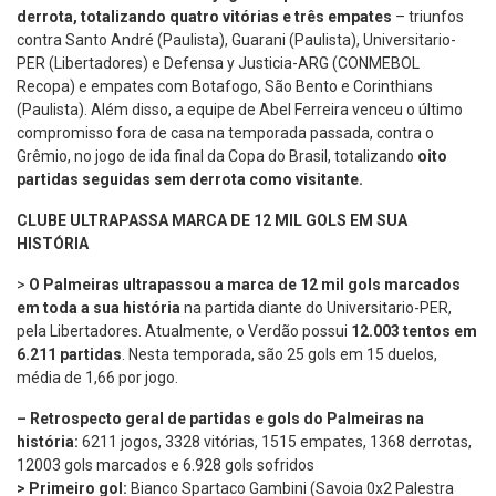
derrota, totalizando quatro vitórias e três empates
– triunfos
contra Santo André (Paulista), Guarani (Paulista), Universitario-
PER (Libertadores) e Defensa y Justicia-ARG (CONMEBOL
Recopa) e empates com Botafogo, São Bento e Corinthians
(Paulista). Além disso, a equipe de Abel Ferreira venceu o último
compromisso fora de casa na temporada passada, contra o
Grêmio, no jogo de ida final da Copa do Brasil, totalizando
oito
partidas seguidas sem derrota como visitante.
CLUBE ULTRAPASSA MARCA DE 12 MIL GOLS EM SUA
HISTÓRIA
>
O Palmeiras ultrapassou a marca de 12 mil gols marcados
em toda a sua história
na partida diante do Universitario-PER,
pela Libertadores. Atualmente, o Verdão possui
12.003 tentos em
6.211 partidas
. Nesta temporada, são 25 gols em 15 duelos,
média de 1,66 por jogo.
–
Retrospecto geral de partidas e gols do Palmeiras na
história:
6211 jogos, 3328 vitórias, 1515 empates, 1368 derrotas,
12003 gols marcados e 6.928 gols sofridos
> Primeiro gol:
Bianco Spartaco Gambini (Savoia 0x2 Palestra