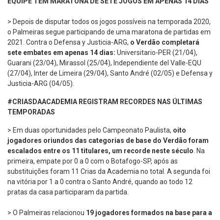
EQUIPE TEM MARATONA DE SETE JOGOS EM APENAS 14 DIAS
> Depois de disputar todos os jogos possíveis na temporada 2020,
o Palmeiras segue participando de uma maratona de partidas em
2021. Contra o Defensa y Justicia-ARG,
o Verdão completará
sete embates em apenas 14 dias:
Universitario-PER (21/04),
Guarani (23/04), Mirassol (25/04), Independiente del Valle-EQU
(27/04), Inter de Limeira (29/04), Santo André (02/05) e Defensa y
Justicia-ARG (04/05).
#CRIASDAACADEMIA REGISTRAM RECORDES NAS ÚLTIMAS
TEMPORADAS
> Em duas oportunidades pelo Campeonato Paulista,
oito
jogadores oriundos das categorias de base do Verdão foram
escalados entre os 11 titulares, um recorde neste século
. Na
primeira, empate por 0 a 0 com o Botafogo-SP, após as
substituições foram 11 Crias da Academia no total. A segunda foi
na vitória por 1 a 0 contra o Santo André, quando ao todo 12
pratas da casa participaram da partida.
> O Palmeiras relacionou
19 jogadores formados na base para a