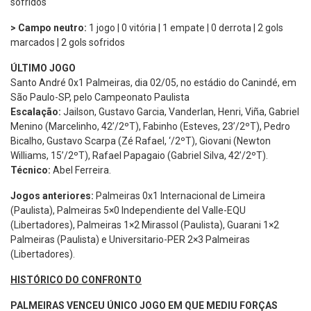
sofridos
> Campo neutro:
1 jogo | 0 vitória | 1 empate | 0 derrota | 2 gols
marcados | 2 gols sofridos
ÚLTIMO JOGO
Santo André 0x1 Palmeiras, dia 02/05, no estádio do Canindé, em
São Paulo-SP, pelo Campeonato Paulista
Escalação:
Jailson, Gustavo Garcia, Vanderlan, Henri, Viña, Gabriel
Menino (Marcelinho, 42’/2ºT), Fabinho (Esteves, 23’/2ºT), Pedro
Bicalho, Gustavo Scarpa (Zé Rafael, ‘/2ºT), Giovani (Newton
Williams, 15’/2ºT), Rafael Papagaio (Gabriel Silva, 42’/2ºT).
Técnico:
Abel Ferreira.
Jogos anteriores:
Palmeiras 0x1 Internacional de Limeira
(Paulista), Palmeiras 5×0 Independiente del Valle-EQU
(Libertadores), Palmeiras 1×2 Mirassol (Paulista), Guarani 1×2
Palmeiras (Paulista) e Universitario-PER 2×3 Palmeiras
(Libertadores).
HISTÓRICO DO CONFRONTO
PALMEIRAS VENCEU ÚNICO JOGO EM QUE MEDIU FORÇAS