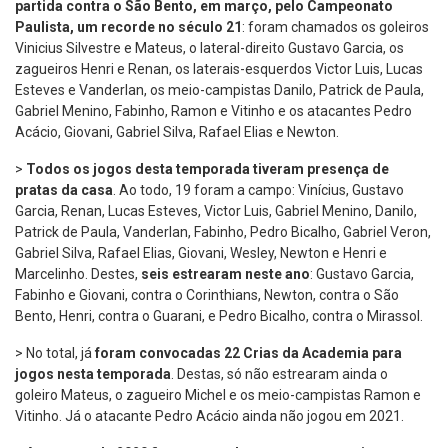
partida contra o São Bento, em março, pelo Campeonato
Paulista, um recorde no século 21
: foram chamados os goleiros
Vinicius Silvestre e Mateus, o lateral-direito Gustavo Garcia, os
zagueiros Henri e Renan, os laterais-esquerdos Victor Luis, Lucas
Esteves e Vanderlan, os meio-campistas Danilo, Patrick de Paula,
Gabriel Menino, Fabinho, Ramon e Vitinho e os atacantes Pedro
Acácio, Giovani, Gabriel Silva, Rafael Elias e Newton.
>
Todos os jogos desta temporada tiveram presença de
pratas da casa
. Ao todo, 19 foram a campo: Vinícius, Gustavo
Garcia, Renan, Lucas Esteves, Victor Luis, Gabriel Menino, Danilo,
Patrick de Paula, Vanderlan, Fabinho, Pedro Bicalho, Gabriel Veron,
Gabriel Silva, Rafael Elias, Giovani, Wesley, Newton e Henri e
Marcelinho. Destes,
seis estrearam neste ano
: Gustavo Garcia,
Fabinho e Giovani, contra o Corinthians, Newton, contra o São
Bento, Henri, contra o Guarani, e Pedro Bicalho, contra o Mirassol.
> No total, já
foram convocadas 22 Crias da Academia para
jogos nesta temporada
. Destas, só não estrearam ainda o
goleiro Mateus, o zagueiro Michel e os meio-campistas Ramon e
Vitinho. Já o atacante Pedro Acácio ainda não jogou em 2021.