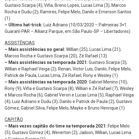
Gustavo Scarpa (4); Viña, Breno Lopes, Lucas Lima (3); Marcos
Rocha e Dudu (2); Ramires, Felipe Melo, Danilo e Emerson Santos
(1)
– Último hat-trick:
Luiz Adriano (10/03/2020 – Palmeiras 3×1
Guaraní-PAR – Allianz Parque, em São Paulo-SP – Libertadores)
ASSISTÊNCIAS
– Mais assistências no geral:
Willian (25); Lucas Lima (21);
Marcos Rocha e Gustavo Scarpa (20); Zé Rafael (13)
– Mais assistências na temporada 2021:
Gustavo Scarpa (3);
Willian e Raphael Veiga (2); Renan, Victor Luis, Danilo, Felipe Melo,
Patrick de Paula, Lucas Lima, Zé Rafael, Rony e Wesley (1)
– Mais assistências na temporada 2020:
Gabriel Menino (10);
Rony (9); Viña e Gustavo Scarpa (8); Willian e Zé Rafael (7); Wesley
e Marcos Rocha (6); Gabriel Veron e Lucas Lima (5); Raphael Veiga
(4); Luiz Adriano e Dudu (3); Danilo e Patrick de Paula (2), Gustavo
Gómez, Gabriel Silva, Felipe Melo, Mayke e Bruno Henrique (1)
CAPITÃO
– Mais vezes capitão do time na temporada 2021:
Felipe Melo
(5); Gustavo Gómez (4); Weverton (2); Jailson, Willian, Lucas Lima
e Gustavo Scarpa (1)