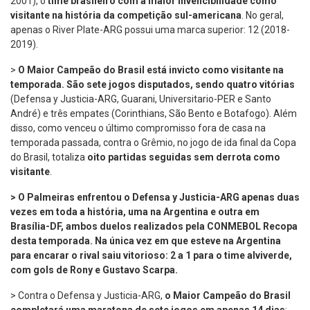
2001), o
time brasileiro com a maior invencibilidade como
visitante na história da competição sul-americana
. No geral,
apenas o River Plate-ARG possui uma marca superior: 12 (2018-
2019).
>
O Maior Campeão do Brasil está invicto como visitante na
temporada. S
ão sete jogos disputados, sendo quatro vitórias
(Defensa y Justicia-ARG, Guarani, Universitario-PER e Santo
André) e três empates (Corinthians, São Bento e Botafogo). Além
disso, como venceu o último compromisso fora de casa na
temporada passada, contra o Grêmio, no jogo de ida final da Copa
do Brasil, totaliza
oito partidas seguidas sem derrota como
visitante
.
> O Palmeiras enfrentou o Defensa y Justicia-ARG apenas duas
vezes em toda a história, uma na Argentina e outra em
Brasília-DF, ambos duelos realizados pela CONMEBOL Recopa
desta temporada.
Na única vez em que esteve na Argentina
para encarar o rival saiu vitorioso
: 2 a 1 para o time alviverde,
com gols de Rony e Gustavo Scarpa.
> Contra o Defensa y Justicia-ARG,
o Maior Campeão do Brasil
completará uma maratona de sete jogos em apenas 14 dias
: