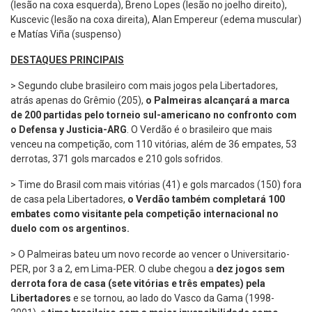
(lesão na coxa esquerda), Breno Lopes (lesão no joelho direito),
Kuscevic (lesão na coxa direita), Alan Empereur (edema muscular)
e Matías Viña (suspenso)
DESTAQUES PRINCIPAIS
> Segundo clube brasileiro com mais jogos pela Libertadores,
atrás apenas do Grêmio (205),
o Palmeiras alcançará a marca
de 200 partidas pelo torneio sul-americano no confronto com
o Defensa y Justicia-ARG
. O Verdão é o brasileiro que mais
venceu na competição, com 110 vitórias, além de 36 empates, 53
derrotas, 371 gols marcados e 210 gols sofridos.
> Time do Brasil com mais vitórias (41) e gols marcados (150) fora
de casa pela Libertadores,
o Verdão também completará 100
embates como visitante pela competição internacional no
duelo com os argentinos.
> O Palmeiras bateu um novo recorde ao vencer o Universitario-
PER, por 3 a 2, em Lima-PER. O clube chegou a
dez jogos sem
derrota fora de casa
(sete vitórias e três empates) pela
Libertadores
e se tornou, ao lado do Vasco da Gama (1998-