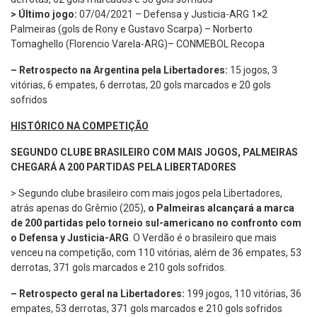
> Último jogo:
07/04/2021 – Defensa y Justicia-ARG 1×2
Palmeiras (gols de Rony e Gustavo Scarpa) – Norberto
Tomaghello (Florencio Varela-ARG)– CONMEBOL Recopa
–
Retrospecto na Argentina pela Libertadores:
15 jogos, 3
vitórias, 6 empates, 6 derrotas, 20 gols marcados e 20 gols
sofridos
HISTÓRICO NA COMPETIÇÃO
SEGUNDO CLUBE BRASILEIRO COM MAIS JOGOS, PALMEIRAS
CHEGARÁ A 200 PARTIDAS PELA LIBERTADORES
> Segundo clube brasileiro com mais jogos pela Libertadores,
atrás apenas do Grêmio (205),
o Palmeiras alcançará a marca
de 200 partidas pelo torneio sul-americano no confronto com
o Defensa y Justicia-ARG
. O Verdão é o brasileiro que mais
venceu na competição, com 110 vitórias, além de 36 empates, 53
derrotas, 371 gols marcados e 210 gols sofridos.
– Retrospecto geral na Libertadores:
199 jogos, 110 vitórias, 36
empates, 53 derrotas, 371 gols marcados e 210 gols sofridos