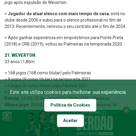
jogo após expulsão de Weverton.
>
Jogador do atual elenco com mais tempo de casa
, está no
clube desde 2006 e subiu para o elenco profissional no fim de
2013. Recentemente, renovou o seu contrato até o fim de 2024.
> Após ganhar experiência em empréstimos para Ponte Preta
(2018) e CRB (2019), voltou ao Palmeiras na temporada 2020.
21. WEVERTON
33 anos | 1,86m
> 168 jogos (168 como titular) pelo Palmeiras
> 9 jogos (9 como titular) na temporada 2021
> 4 jogos (4 como titular) pelo Paulista 2021
Este site utiliza cookies para melhorar sua experiência.
> 2 jogos (2 como titular) pela Libertadores 2021
Estreia:
11/03/2018 – Ituano 0x3 Palmeiras – Paulista
Último jogo:
29/04/2021 – Palmeiras 0x1 Internacional de
Política de Cookies
Limeira – Paulista
Último como titular:
29/04/2021 – Palmeiras 0x1 Internacional
Aceitar
de Limeira – Paulista
>
T
op 10 de goleiros que mais venceram
pelo Palmeiras
. Com