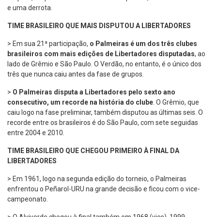
e uma derrota.
TIME BRASILEIRO QUE MAIS DISPUTOU A LIBERTADORES
> Em sua 21ª participação,
o Palmeiras é um dos três clubes
brasileiros com mais edições de Libertadores disputadas
, ao
lado de Grêmio e São Paulo. O Verdão, no entanto, é o único dos
três que nunca caiu antes da fase de grupos.
>
O Palmeiras disputa a Libertadores pelo sexto ano
consecutivo, um recorde na história do clube
. O Grêmio, que
caiu logo na fase preliminar, também disputou as últimas seis. O
recorde entre os brasileiros é do São Paulo, com sete seguidas
entre 2004 e 2010.
TIME BRASILEIRO QUE CHEGOU PRIMEIRO À FINAL DA
LIBERTADORES
> Em 1961, logo na segunda edição do torneio, o Palmeiras
enfrentou o Peñarol-URU na grande decisão e ficou com o vice-
campeonato.
> O Alviverde chegou à final também em 1968 (vice), 1999