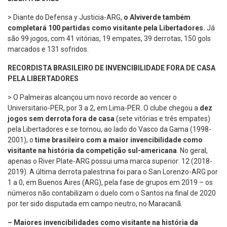
> Diante do Defensa y Justicia-ARG,
o Alviverde também
completará 100 partidas como visitante pela Libertadores.
Já
são 99 jogos, com 41 vitórias, 19 empates, 39 derrotas, 150 gols
marcados e 131 sofridos.
RECORDISTA BRASILEIRO DE INVENCIBILIDADE FORA DE CASA
PELA LIBERTADORES
> O Palmeiras alcançou um novo recorde ao vencer o
Universitario-PER, por 3 a 2, em Lima-PER. O clube chegou a
dez
jogos sem derrota fora de casa
(sete vitórias e três empates)
pela Libertadores e se tornou, ao lado do Vasco da Gama (1998-
2001), o
time brasileiro com a maior invencibilidade como
visitante na história da competição sul-americana
. No geral,
apenas o River Plate-ARG possui uma marca superior: 12 (2018-
2019). A última derrota palestrina foi para o San Lorenzo-ARG por
1 a 0, em Buenos Aires (ARG), pela fase de grupos em 2019 – os
números não contabilizam o duelo com o Santos na final de 2020
por ter sido disputada em campo neutro, no Maracanã.
–
Maiores invencibilidades como visitante
na história da