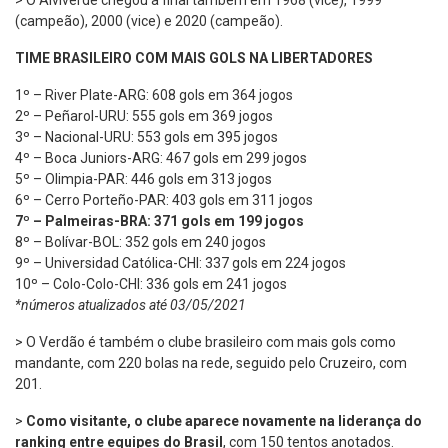
(campeão), 2000 (vice) e 2020 (campeão).
TIME BRASILEIRO COM MAIS GOLS NA LIBERTADORES
1º – River Plate-ARG: 608 gols em 364 jogos
2º – Peñarol-URU: 555 gols em 369 jogos
3º – Nacional-URU: 553 gols em 395 jogos
4º – Boca Juniors-ARG: 467 gols em 299 jogos
5º – Olimpia-PAR: 446 gols em 313 jogos
6º – Cerro Porteño-PAR: 403 gols em 311 jogos
7º – Palmeiras-BRA: 371 gols em 199 jogos
8º – Bolívar-BOL: 352 gols em 240 jogos
9º – Universidad Católica-CHI: 337 gols em 224 jogos
10º – Colo-Colo-CHI: 336 gols em 241 jogos
*números atualizados até 03/05/2021
> O Verdão é também o clube brasileiro com mais gols como
mandante, com 220 bolas na rede, seguido pelo Cruzeiro, com
201.
>
Como visitante, o clube aparece novamente na liderança do
ranking entre equipes do Brasil
, com 150 tentos anotados.