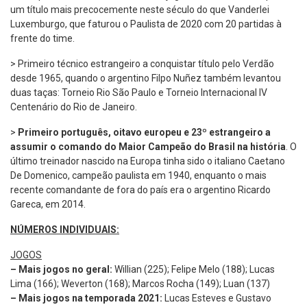
um título mais precocemente neste século do que Vanderlei
Luxemburgo, que faturou o Paulista de 2020 com 20 partidas à
frente do time.
> Primeiro técnico estrangeiro a conquistar título pelo Verdão
desde 1965, quando o argentino Filpo Nuñez também levantou
duas taças: Torneio Rio São Paulo e Torneio Internacional IV
Centenário do Rio de Janeiro.
>
Primeiro português, oitavo europeu e 23º estrangeiro a
assumir o comando do Maior Campeão do Brasil na história
. O
último treinador nascido na Europa tinha sido o italiano Caetano
De Domenico, campeão paulista em 1940, enquanto o mais
recente comandante de fora do país era o argentino Ricardo
Gareca, em 2014.
NÚMEROS INDIVIDUAIS:
JOGOS
– Mais jogos no geral:
Willian (225); Felipe Melo (188); Lucas
Lima (166); Weverton (168); Marcos Rocha (149); Luan (137)
– Mais jogos na temporada 2021:
Lucas Esteves e Gustavo