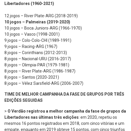
Libertadores (1960-2021)
12 jogos – River Plate-ARG (2018-2019)
10 jogos – Palmeiras (2019-2020)
10 jogos – Boca Juniors-ARG (1966-1970)
10 jogos – Vasco (1998-2001)
9 jogos – Colo-Colo-CHI (1989-1991)
9 jogos – Racing-ARG (1967)
8 jogos – Corinthians (2012-2013)
8 jogos – Nacional-URU (2016-2017)
8 jogos – Olimpia-PAR (1979-1981)
8 jogos – River Plate-ARG (1986-1987)
8 jogos – Santos (2020-2021)
8 jogos – Vélez Sarsfield-ARG (2006-2007)
TIME DE MELHOR CAMPANHA DA FASE DE GRUPOS POR TRÊS
EDIÇÕES SEGUIDAS
>
O Verdão registrou a melhor campanha da fase de grupos da
Libertadores nas últimas três edições
: em 2020, repetiu os
mesmos 16 pontos registrados em 2018, com cinco vitórias e um
empate, enquanto em 2019 obteve 15 pontos, com cinco triunfos