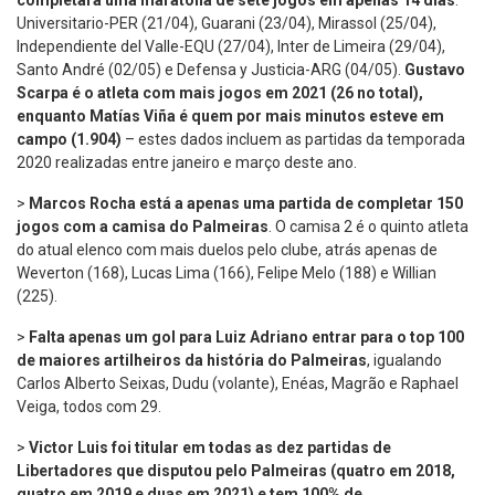
Universitario-PER (21/04), Guarani (23/04), Mirassol (25/04),
Independiente del Valle-EQU (27/04), Inter de Limeira (29/04),
Santo André (02/05) e Defensa y Justicia-ARG (04/05).
Gustavo
Scarpa é o atleta com mais jogos em 2021 (26 no total),
enquanto Matías Viña é quem por mais minutos esteve em
campo (1.904)
– estes dados incluem as partidas da temporada
2020 realizadas entre janeiro e março deste ano.
>
Marcos Rocha
está a apenas uma partida de completar 150
jogos com a camisa do Palmeiras
. O camisa 2 é o quinto atleta
do atual elenco com mais duelos pelo clube, atrás apenas de
Weverton (168), Lucas Lima (166), Felipe Melo (188) e Willian
(225).
>
Falta apenas um gol para Luiz Adriano entrar para o
top 100
de maiores artilheiros da história do Palmeiras
, igualando
Carlos Alberto Seixas, Dudu (volante), Enéas, Magrão e Raphael
Veiga, todos com 29.
>
Victor Luis
foi titular em todas as dez partidas de
Libertadores que disputou pelo Palmeiras (quatro em 2018,
quatro em 2019 e duas em 2021) e tem 100% de