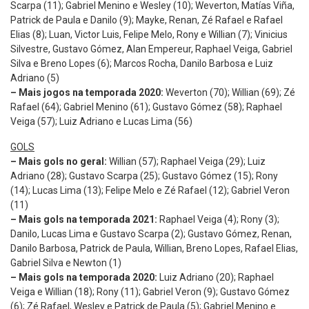
Scarpa (11); Gabriel Menino e Wesley (10); Weverton, Matías Viña,
Patrick de Paula e Danilo (9); Mayke, Renan, Zé Rafael e Rafael
Elias (8); Luan, Victor Luis, Felipe Melo, Rony e Willian (7); Vinicius
Silvestre, Gustavo Gómez, Alan Empereur, Raphael Veiga, Gabriel
Silva e Breno Lopes (6); Marcos Rocha, Danilo Barbosa e Luiz
Adriano (5)
– Mais jogos na temporada 2020:
Weverton (70); Willian (69); Zé
Rafael (64); Gabriel Menino (61); Gustavo Gómez (58); Raphael
Veiga (57); Luiz Adriano e Lucas Lima (56)
GOLS
– Mais gols no geral:
Willian (57); Raphael Veiga (29); Luiz
Adriano (28); Gustavo Scarpa (25); Gustavo Gómez (15); Rony
(14); Lucas Lima (13); Felipe Melo e Zé Rafael (12); Gabriel Veron
(11)
– Mais gols na temporada 2021:
Raphael Veiga (4); Rony (3);
Danilo, Lucas Lima e Gustavo Scarpa (2); Gustavo Gómez, Renan,
Danilo Barbosa, Patrick de Paula, Willian, Breno Lopes, Rafael Elias,
Gabriel Silva e Newton (1)
– Mais gols na temporada 2020:
Luiz Adriano (20); Raphael
Veiga e Willian (18); Rony (11); Gabriel Veron (9); Gustavo Gómez
(6); Zé Rafael, Wesley e Patrick de Paula (5); Gabriel Menino e