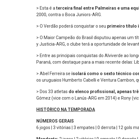
> Esta é a
terceira final entre Palmeiras e uma equ
2000, contra o Boca Juniors-ARG.
> O Verdão poderá conquistar o seu
primeiro título
> O Maior Campeão do Brasil disputou apenas um tít
y Justicia-ARG, o clube terá a oportunidade de levan
> Entre as principais conquistas do Alviverde ao lon
Paraná, com destaque para a mais recente delas: Lib
> Abel Ferreira se
isolará como o sexto técnico co
os uruguaios Humberto Cabelli e Ventura Cambon, 
> Dos 33 atletas
do elenco profissional, apenas tr
Gómez (vice com o Lanús-ARG em 2014) e Rony (vic
HISTÓRICO NA TEMPORADA
NÚMEROS GERAIS
6 jogos | 3 vitórias | 3 empates | 0 derrota | 12 gols m