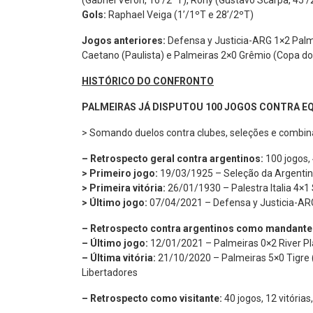
(Gabriel Veron, 16’/2ºT), Rony (Gustavo Scarpa, 45’
Gols:
Raphael Veiga (1’/1ºT e 28’/2ºT)
Jogos anteriores:
Defensa y Justicia-ARG 1×2 Palme
Caetano (Paulista) e Palmeiras 2×0 Grêmio (Copa do 
HISTÓRICO DO CONFRONTO
PALMEIRAS JÁ DISPUTOU 100 JOGOS CONTRA E
> Somando duelos contra clubes, seleções e combin
– Retrospecto geral contra argentinos:
100 jogos, 
> Primeiro jogo:
19/03/1925 – Seleção da Argentina 
> Primeira vitória:
26/01/1930 – Palestra Italia 4×1
> Último jogo:
07/04/2021 – Defensa y Justicia-ARG
– Retrospecto contra argentinos como mandante
– Último jogo:
12/01/2021 – Palmeiras 0×2 River Pla
– Última vitória:
21/10/2020 – Palmeiras 5×0 Tigre (
Libertadores
– Retrospecto como visitante:
40 jogos, 12 vitória