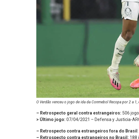
O Verdão venceu o jogo de ida da Conmebol Recopa por 2 a 1,
– Retrospecto geral contra estrangeiros:
506 jogo
> Último jogo:
07/04/2021 – Defensa y Justicia-ARG
– Retrospecto contra estrangeiros fora do Brasil
– Retrospecto contra estrangeiros no Brasil:
188 j