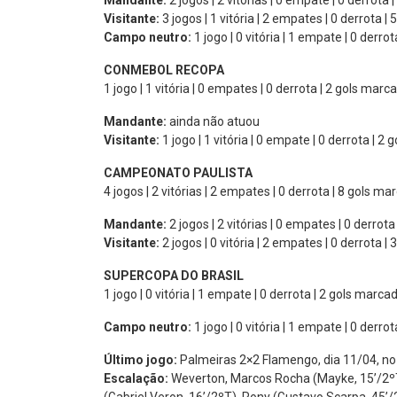
Mandante:
2 jogos | 2 vitórias | 0 empate | 0 derrota 
Visitante:
3 jogos | 1 vitória | 2 empates | 0 derrota |
Campo neutro:
1 jogo | 0 vitória | 1 empate | 0 derro
CONMEBOL RECOPA
1 jogo | 1 vitória | 0 empates | 0 derrota | 2 gols marca
Mandante:
ainda não atuou
Visitante:
1 jogo | 1 vitória | 0 empate | 0 derrota | 2
CAMPEONATO PAULISTA
4 jogos | 2 vitórias | 2 empates | 0 derrota | 8 gols ma
Mandante:
2 jogos | 2 vitórias | 0 empates | 0 derrota
Visitante:
2 jogos | 0 vitória | 2 empates | 0 derrota |
SUPERCOPA DO BRASIL
1 jogo | 0 vitória | 1 empate | 0 derrota | 2 gols marca
Campo neutro:
1 jogo | 0 vitória | 1 empate | 0 derro
Último jogo:
Palmeiras 2×2 Flamengo, dia 11/04, no 
Escalação:
Weverton, Marcos Rocha (Mayke, 15’/2ºT),