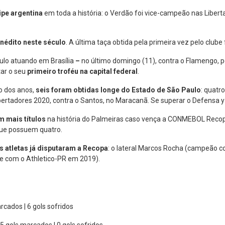
ipe argentina
em toda a história: o Verdão foi vice-campeão nas Libert
 inédito neste século
. A última taça obtida pela primeira vez pelo clu
ulo atuando em Brasília
–
no último domingo (11), contra o Flamengo, p
tar o seu
primeiro troféu na capital federal
.
go dos anos,
seis foram obtidas longe do Estado de São Paulo
: quatr
ertadores 2020, contra o Santos, no Maracanã. Se superar o Defensa y J
m mais títulos
na história do Palmeiras caso vença a CONMEBOL Recopa:
que possuem quatro.
ês atletas já disputaram a Recopa
: o lateral Marcos Rocha (campeão c
e com o Athletico-PR em 2019).
arcados | 6 gols sofridos