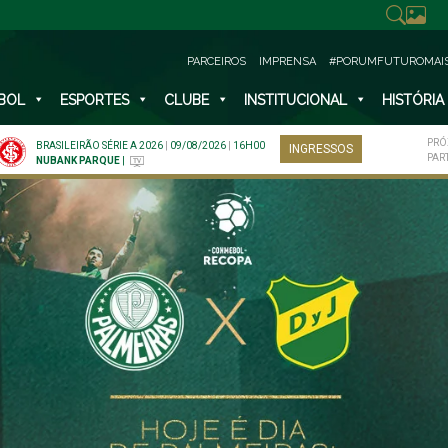
PARCEIROS
IMPRENSA
#PORUMFUTUROMAI
BOL
ESPORTES
CLUBE
INSTITUCIONAL
HISTÓRIA
PRÓ
BRASILEIRÃO SÉRIE A 2026
|
09/08/2026
|
16H00
INGRESSOS
PAR
NUBANK PARQUE
|