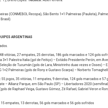
/2ºT), Breno Lopes.
Técnico:
Abel Ferreira.
iras (CONMEBOL Recopa), São Bento 1×1 Palmeiras (Paulista), Palmeira
Brasil).
QUIPES ARGENTINAS
ados.
48 vitórias, 27 empates, 25 derrotas, 186 gols marcados e 124 gols sofr
3×1 Palestra Italia (gol de Feitiço) – Estádio Presidente Perón, em A
 Seleção de Tucumán (gols de Lara, Ministrinho duas vezes e Osses) – E
 1×2 Palmeiras (gols de Rony e Gustavo Scarpa) – Norberto Tomaghell
:
55 jogos, 35 vitórias, 11 empates, 9 derrotas, 124 gols marcados e 57 g
te – Allianz Parque, em São Paulo (SP) – Libertadores 2020 (semifinal,
gols de Raphael Veiga, Gustavo Gómez, Zé Rafael, Gabriel Veron e Ron
s, 15 empates, 13 derrotas, 56 gols marcados e 56 gols sofridos