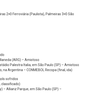
s 2×0 Ferroviária (Paulista), Palmeiras 3×0 São
ido
vellaneda (ARG) – Amistoso
stádio Palestra Italia, em São Paulo (SP) – Amistoso
o, na Argentina – CONMEBOL Recopa (final, ida)
ols sofridos
 classificado)
y) – Allianz Parque, em São Paulo (SP) –