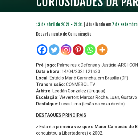
CURIOSIDADES DA PAR
13 de abril de 2021 - 21:01
| Atualizado em
7 de setembro 
Departamento de Comunicação
Pré-jogo:
Palmeiras x Defensa y Justicia-ARG l CO
Data e hora:
14/04/2021 l 21h30
Local:
Estádio Mané Garrincha, em Brasília (DF)
Transmissão:
CONMEBOL TV
Árbitro
: Leodán Gonzalez (Uruguai)
Escalação:
Weverton; Marcos Rocha, Luan, Gustavo G
Desfalque:
Lucas Lima (lesão na coxa direita)
DESTAQUES PRINCIPAIS
> Esta é a
primeira vez que o Maior Campeão do B
conquistou a Libertadores) e 2002.