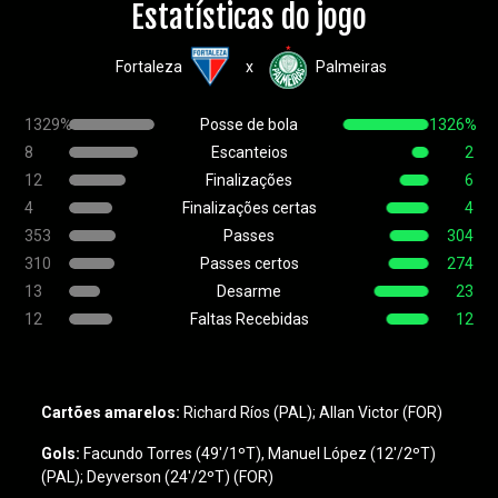
Estatísticas do jogo
Fortaleza
Palmeiras
x
1329%
Posse de bola
1326%
8
Escanteios
2
12
Finalizações
6
4
Finalizações certas
4
353
Passes
304
310
Passes certos
274
13
Desarme
23
12
Faltas Recebidas
12
Cartões amarelos:
Richard Ríos (PAL); Allan Victor (FOR)
Gols:
Facundo Torres (49'/1ºT), Manuel López (12'/2ºT)
(PAL); Deyverson (24'/2ºT) (FOR)