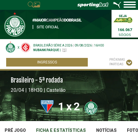
|
SITE OFICIAL
166.067
SÓCIOS
BRASILEIRÃO SÉRIE A 2026
|
09/08/2026
|
16H00
X
NUBANK PARQUE
|
PRÓXIMAS
INGRESSOS
PARTIDAS
Brasileiro - 5ª rodada
20/04 | 18H30 | Castelão
1
x
2
PRÉ JOGO
FICHA E ESTATÍSTICAS
NOTÍCIAS
FOT