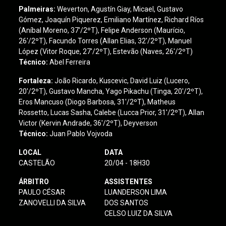
Palmeiras:
Weverton, Agustín Giay, Micael, Gustavo
Gómez, Joaquín Piquerez, Emiliano Martínez, Richard Ríos
(Aníbal Moreno, 37'/2ºT), Felipe Anderson (Maurício,
26'/2ºT), Facundo Torres (Allan Elias, 32'/2ºT), Manuel
López (Vitor Roque, 27'/2ºT), Estevão (Naves, 26'/2ºT)
Técnico:
Abel Ferreira
Fortaleza
:
João Ricardo, Kuscevic, David Luiz (Lucero,
20'/2ºT), Gustavo Mancha, Yago Pikachu (Tinga, 20'/2ºT),
Eros Mancuso (Diogo Barbosa, 31'/2ºT), Matheus
Rossetto, Lucas Sasha, Calebe (Lucca Prior, 31'/2ºT), Allan
Victor (Kervin Andrade, 36'/2ºT), Deyverson
Técnico:
Juan Pablo Vojvoda
LOCAL
DATA
CASTELÃO
20/04 - 18H30
ÁRBITRO
ASSISTENTES
PAULO CÉSAR
LUANDERSON LIMA
ZANOVELLI DA SILVA
DOS SANTOS
CELSO LUIZ DA SILVA