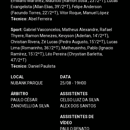
Emiliano Martínez, Maurício (Ramón Sosa , 23'/2ºT), Lucas
Evangelista (Allan Elias, 39'/2ºT), Felipe Anderson
(Facundo Torres, 22'/2ºT), Vitor Roque, Manuel López
Técnico:
Abel Ferreira
Sport
:
Gabriel Vasconcelos, Matheus Alexandre, Rafael
Thyere, Ramon Menezes, Kevyson (Aderlan, 14'/2ºT),
Christian Rivera, Zé Lucas (Pedro Augusto, 15'/2ºT), Lucas
Lima (Romarinho, 36'/2ºT), Matheusinho, Pablo (Ignacio
Ramírez, 15'/2ºT), Léo Pereira (Chrystian Barletta,
47'/2ºT)
Técnico:
Daniel Paulista
LOCAL
DATA
NUBANK PARQUE
25/08 - 19H00
ÁRBITRO
ASSISTENTES
PAULO CÉSAR
CELSO LUIZ DA SILVA
ZANOVELLI DA SILVA
ALEX DOS SANTOS
ASSISTENTES DE
VÍDEO
PAULO RENATO