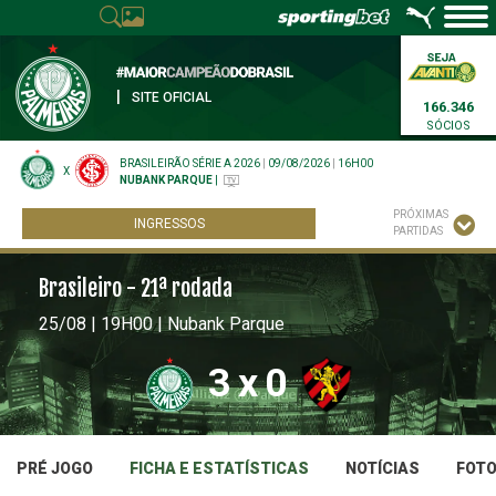
|
SITE OFICIAL
166.346
SÓCIOS
BRASILEIRÃO SÉRIE A 2026
|
09/08/2026
|
16H00
X
NUBANK PARQUE
|
PRÓXIMAS
INGRESSOS
PARTIDAS
Brasileiro - 21ª rodada
25/08 | 19H00 | Nubank Parque
3
x
0
PRÉ JOGO
FICHA E ESTATÍSTICAS
NOTÍCIAS
FOT