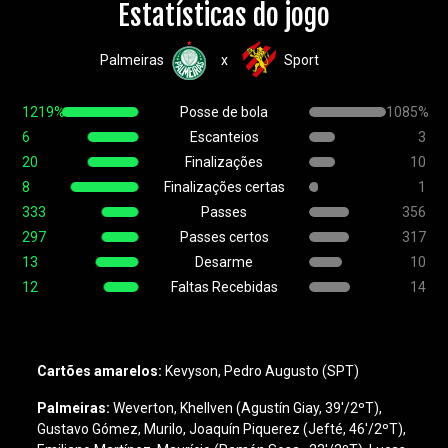
Estatísticas do jogo
Palmeiras
Sport
x
1219%
Posse de bola
1085%
6
Escanteios
3
20
Finalizações
10
8
Finalizações certas
1
333
Passes
356
297
Passes certos
317
13
Desarme
10
12
Faltas Recebidas
14
Cartões amarelos:
Kevyson, Pedro Augusto (SPT)
Palmeiras:
Weverton, Khellven (Agustín Giay, 39'/2ºT),
Gustavo Gómez, Murilo, Joaquín Piquerez (Jefté, 46'/2ºT),