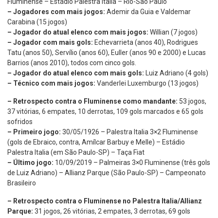
Fluminense – Estádio Palestra Italia – Rio-São Paulo
– Jogadores com mais jogos:
Ademir da Guia e Valdemar
Carabina (15 jogos)
– Jogador do atual elenco com mais jogos:
Willian (7 jogos)
– Jogador com mais gols:
Echevarrieta (anos 40), Rodrigues
Tatu (anos 50), Servílio (anos 60), Euller (anos 90 e 2000) e Lucas
Barrios (anos 2010), todos com cinco gols.
– Jogador do atual elenco com mais gols:
Luiz Adriano (4 gols)
– Técnico com mais jogos:
Vanderlei Luxemburgo (13 jogos)
– Retrospecto contra o Fluminense como mandante:
53 jogos,
37 vitórias, 6 empates, 10 derrotas, 109 gols marcados e 65 gols
sofridos
– Primeiro jogo:
30/05/1926 – Palestra Italia 3×2 Fluminense
(gols de Ebraico, contra, Amílcar Barbuy e Melle) – Estádio
Palestra Italia (em São Paulo-SP) – Taça Fiat
– Último jogo:
10/09/2019 – Palmeiras 3×0 Fluminense (três gols
de Luiz Adriano) – Allianz Parque (São Paulo-SP) – Campeonato
Brasileiro
– Retrospecto contra o Fluminense no Palestra Italia/Allianz
Parque:
31 jogos, 26 vitórias, 2 empates, 3 derrotas, 69 gols