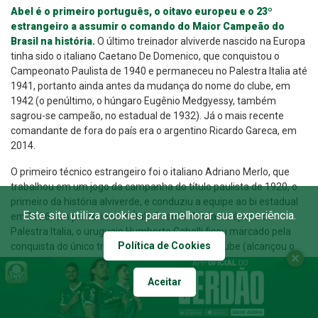
Abel é o primeiro português, o oitavo europeu e o 23º
estrangeiro a assumir o comando do Maior Campeão do
Brasil na história.
O último treinador alviverde nascido na Europa
tinha sido o italiano Caetano De Domenico, que conquistou o
Campeonato Paulista de 1940 e permaneceu no Palestra Italia até
1941, portanto ainda antes da mudança do nome do clube, em
1942 (o penúltimo, o húngaro Eugênio Medgyessy, também
sagrou-se campeão, no estadual de 1932). Já o mais recente
comandante de fora do país era o argentino Ricardo Gareca, em
2014.
O primeiro técnico estrangeiro foi o italiano Adriano Merlo, que
trabalhou em um jogo da campanha do título paulista de 1920, o
primeiro da história alviverde, e conduziu a equipe ao bi estadual
Este site utiliza cookies para melhorar sua experiência.
em 1926, em parceria com Ítalo Bosetti. Ainda na época do
Palestra Italia, o uruguaio Humberto Cabelli ficou marcado pela
Política de Cookies
conquista do único tricampeonato paulista do clube (alcançou o
título invicto em 1932, levou a taça pela segunda vez seguida em
1933 e deixou o time por um breve período em 1934, mas voltou
Aceitar
no mesmo ano e se sagrou campeão com apenas uma derrota).
Presente no tricampeonato paulista de 1932, 1933 e 1934 como