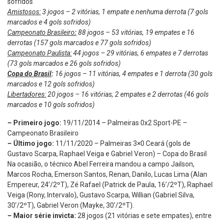
sofridos
Amistosos:
3 jogos – 2 vitórias, 1 empate e nenhuma derrota (7 gols
marcados e 4 gols sofridos)
Campeonato Brasileiro
:
88 jogos – 53 vitórias, 19 empates e 16
derrotas (157 gols marcados e 77 gols sofridos)
Campeonato Paulista:
44 jogos – 29 vitórias, 6 empates e 7 derrotas
(73 gols marcados e 26 gols sofridos)
Copa do Brasil
:
16 jogos – 11 vitórias, 4 empates e 1 derrota (30 gols
marcados e 12 gols sofridos)
Libertadores:
20 jogos – 16 vitórias, 2 empates e 2 derrotas (46 gols
marcados e 10 gols sofridos)
– Primeiro jogo:
19/11/2014 – Palmeiras 0x2 Sport-PE –
Campeonato Brasileiro
– Último jogo:
11/11/2020 – Palmeiras 3×0 Ceará (gols de
Gustavo Scarpa, Raphael Veiga e Gabriel Veron) – Copa do Brasil
Na ocasião, o técnico Abel Ferreira mandou a campo Jailson,
Marcos Rocha, Emerson Santos, Renan, Danilo, Lucas Lima (Alan
Empereur, 24’/2ºT), Zé Rafael (Patrick de Paula, 16’/2ºT), Raphael
Veiga (Rony, Intervalo), Gustavo Scarpa, Willian (Gabriel Silva,
30’/2ºT), Gabriel Veron (Mayke, 30’/2ºT).
– Maior série invicta:
28 jogos (21 vitórias e sete empates), entre