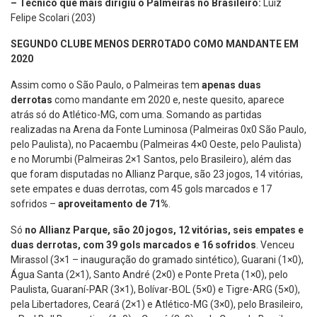
– Técnico que mais dirigiu o Palmeiras no Brasileiro:
Luiz
Felipe Scolari (203)
SEGUNDO CLUBE MENOS DERROTADO COMO MANDANTE EM
2020
Assim como o São Paulo, o Palmeiras tem
apenas duas
derrotas
como mandante em 2020 e, neste quesito, aparece
atrás só do Atlético-MG, com uma. Somando as partidas
realizadas na Arena da Fonte Luminosa (Palmeiras 0x0 São Paulo,
pelo Paulista), no Pacaembu (Palmeiras 4×0 Oeste, pelo Paulista)
e no Morumbi (Palmeiras 2×1 Santos, pelo Brasileiro), além das
que foram disputadas no Allianz Parque, são 23 jogos, 14 vitórias,
sete empates e duas derrotas, com 45 gols marcados e 17
sofridos –
aproveitamento de 71%
.
Só
no Allianz Parque, são 20 jogos, 12 vitórias, seis empates e
duas derrotas, com 39 gols marcados e 16 sofridos
. Venceu
Mirassol (3×1 – inauguração do gramado sintético), Guarani (1×0),
Água Santa (2×1), Santo André (2×0) e Ponte Preta (1×0), pelo
Paulista, Guaraní-PAR (3×1), Bolívar-BOL (5×0) e Tigre-ARG (5×0),
pela Libertadores, Ceará (2×1) e Atlético-MG (3×0), pelo Brasileiro,