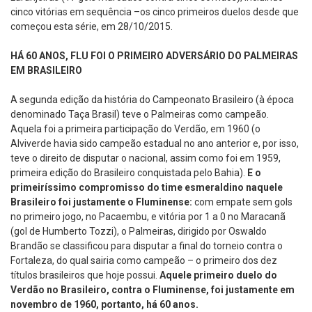
cinco vitórias em sequência –os cinco primeiros duelos desde que
começou esta série, em 28/10/2015.
HÁ 60 ANOS, FLU FOI O PRIMEIRO ADVERSÁRIO DO PALMEIRAS
EM BRASILEIRO
A segunda edição da história do Campeonato Brasileiro (à época
denominado Taça Brasil) teve o Palmeiras como campeão.
Aquela foi a primeira participação do Verdão, em 1960 (o
Alviverde havia sido campeão estadual no ano anterior e, por isso,
teve o direito de disputar o nacional, assim como foi em 1959,
primeira edição do Brasileiro conquistada pelo Bahia).
E o
primeiríssimo compromisso do time esmeraldino naquele
Brasileiro foi justamente o Fluminense:
com empate sem gols
no primeiro jogo, no Pacaembu, e vitória por 1 a 0 no Maracanã
(gol de Humberto Tozzi), o Palmeiras, dirigido por Oswaldo
Brandão se classificou para disputar a final do torneio contra o
Fortaleza, do qual sairia como campeão – o primeiro dos dez
títulos brasileiros que hoje possui.
Aquele primeiro duelo do
Verdão no Brasileiro, contra o Fluminense, foi justamente em
novembro de 1960, portanto, há 60 anos.