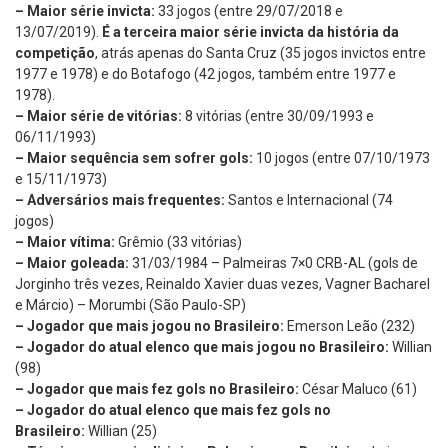
– Maior série invicta:
33 jogos (entre 29/07/2018 e
13/07/2019).
É a
terceira maior série invicta da história da
competição
, atrás apenas do Santa Cruz (35 jogos invictos entre
1977 e 1978) e do Botafogo (42 jogos, também entre 1977 e
1978).
– Maior série de vitórias:
8 vitórias (entre 30/09/1993 e
06/11/1993)
– Maior sequência sem sofrer gols:
10 jogos (entre 07/10/1973
e 15/11/1973)
– Adversários mais frequentes:
Santos e Internacional (74
jogos)
– Maior vítima:
Grêmio (33 vitórias)
– Maior goleada:
31/03/1984 – Palmeiras 7×0 CRB-AL (gols de
Jorginho três vezes, Reinaldo Xavier duas vezes, Vagner Bacharel
e Márcio) – Morumbi (São Paulo-SP)
– Jogador que mais jogou no Brasileiro:
Emerson Leão (232)
– Jogador do atual elenco que mais jogou no Brasileiro:
Willian
(98)
– Jogador que mais fez gols no Brasileiro:
César Maluco (61)
– Jogador do atual elenco que mais fez gols no
Brasileiro:
Willian (25)