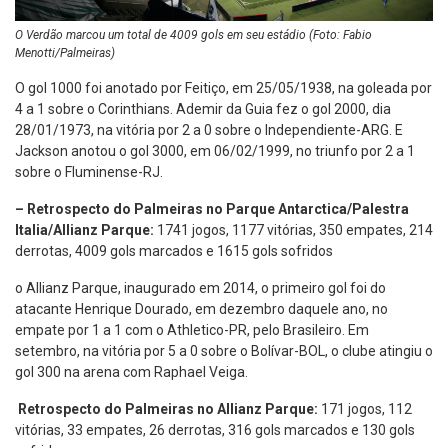
O Verdão marcou um total de 4009 gols em seu estádio (Foto: Fabio
Menotti/Palmeiras)
O gol 1000 foi anotado por Feitiço, em 25/05/1938, na goleada por
4 a 1 sobre o Corinthians. Ademir da Guia fez o gol 2000, dia
28/01/1973, na vitória por 2 a 0 sobre o Independiente-ARG. E
Jackson anotou o gol 3000, em 06/02/1999, no triunfo por 2 a 1
sobre o Fluminense-RJ.
– Retrospecto do Palmeiras no Parque Antarctica/Palestra
Italia/Allianz Parque:
1741 jogos, 1177 vitórias, 350 empates, 214
derrotas, 4009 gols marcados e 1615 gols sofridos
o Allianz Parque, inaugurado em 2014, o primeiro gol foi do
atacante Henrique Dourado, em dezembro daquele ano, no
empate por 1 a 1 com o Athletico-PR, pelo Brasileiro. Em
setembro, na vitória por 5 a 0 sobre o Bolívar-BOL, o clube atingiu o
gol 300 na arena com Raphael Veiga.
Retrospecto do Palmeiras no Allianz Parque:
171 jogos, 112
vitórias, 33 empates, 26 derrotas, 316 gols marcados e 130 gols