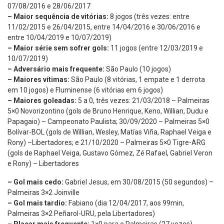
07/08/2016 e 28/06/2017
– Maior sequência de vitórias:
8 jogos (três vezes: entre
11/02/2015 e 26/04/2015, entre 14/04/2016 e 30/06/2016 e
entre 10/04/2019 e 10/07/2019)
– Maior série sem sofrer gols:
11 jogos (entre 12/03/2019 e
10/07/2019)
– Adversário mais frequente:
São Paulo (10 jogos)
– Maiores vítimas:
São Paulo (8 vitórias, 1 empate e 1 derrota
em 10 jogos) e Fluminense (6 vitórias em 6 jogos)
– Maiores goleadas:
5 a 0, três vezes: 21/03/2018 – Palmeiras
5×0 Novorizontino (gols de Bruno Henrique, Keno, Willian, Dudu e
Papagaio) – Campeonato Paulista; 30/09/2020 – Palmeiras 5×0
Bolívar-BOL (gols de Willian, Wesley, Matías Viña, Raphael Veiga e
Rony) –Libertadores; e 21/10/2020 – Palmeiras 5×0 Tigre-ARG
(gols de Raphael Veiga, Gustavo Gómez, Zé Rafael, Gabriel Veron
e Rony) – Libertadores
– Gol mais cedo:
Gabriel Jesus, em 30/08/2015 (50 segundos) –
Palmeiras 3×2 Joinville
– Gol mais tardio:
Fabiano (dia 12/04/2017, aos 99min,
Palmeiras 3×2 Peñarol-URU, pela Libertadores)