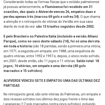
Considerando todas as formas físicas que o estádio palmeirense
já possuiu anteriormente,
o Fluminense foi recebido em 31
ocasiões, das quais o Alviverde venceu 26, empatou duas e
perdeu apenas três (marcou 69 gols e sofreu 34)
. O que chama
a atenção é o retrospecto de vitórias do Verdão em sua casa
diante do rival da vez:
são 13 triunfos seguidos desde 2002.
E pelo Brasileiro no Palestra Italia (incluindo a versão Allianz
Parque), como no caso deste sábado (14), foi só uma derrota
em toda a história
(são 18 partidas, sendo a primeira uma vitória,
em 1971, a segunda um empate, em 1988, uma sequência de
quatro vitórias, entre 1992 e 1997 e, depois, o único revés sofrido,
em 2001; desde então, são 11 jogos e 11 vitórias.
Saldo total: 18
jogos, 16 vitórias, um empate e uma derrota (40 gols
marcados e 15 sofridos).
ALVIVERDE VENCEU SETE E EMPATOU UMA DAS ÚLTIMAS DEZ
PARTIDAS
No retrospecto geral, são sete vitórias do Palmeiras, um empate e
dois reveses sofridos nos últimos dez jogos frente o time das
Laranjeiras (17 gols marcados contra cinco sofridos), incluindo