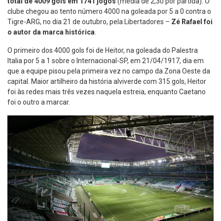
total de
4009 gols em 1741 jogos
(média de 2,30 por partida). O
clube chegou ao tento número 4000 na goleada por 5 a 0 contra o
Tigre-ARG, no dia 21 de outubro, pela Libertadores –
Zé Rafael foi
o autor da marca histórica
.
O primeiro dos 4000 gols foi de Heitor, na goleada do Palestra
Italia por 5 a 1 sobre o Internacional-SP, em 21/04/1917, dia em
que a equipe pisou pela primeira vez no campo da Zona Oeste da
capital. Maior artilheiro da história alviverde com 315 gols, Heitor
foi às redes mais três vezes naquela estreia, enquanto Caetano
foi o outro a marcar.