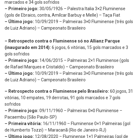
marcados e 34 gols sofridos
– Primeiro jogo:
30/05/1926 – Palestra Italia 3×2 Fluminense
(gols de Ebraico, contra, Amílcar Barbuy e Melle) – Taça Fiat
– Último jogo:
10/09/2019 – Palmeiras 3×0 Fluminense (três gols
de Luiz Adriano) – Campeonato Brasileiro
– Retrospecto contra o Fluminense só no Allianz Parque
(inaugurado em 2014):
6 jogos, 6 vitórias, 15 gols marcados e 3
gols sofridos
– Primeiro jogo:
14/06/2015 – Palmeiras 2×1 Fluminense (gols
de Rafael Marques e Cristaldo) – Campeonato Brasileiro
– Último jogo:
10/09/2019 – Palmeiras 3×0 Fluminense (três gols
de Luiz Adriano) – Campeonato Brasileiro
– Retrospecto contra o Fluminense pelo Brasileiro:
60 jogos, 31
vitórias, 10 empates, 19 derrotas, 91 gols marcados e 7 gols
sofridos
– Primeiro jogo:
09/11/1960 – Palmeiras 0×0 Fluminense –
Pacaembu (São Paulo-SP)
– Primeira vitória:
16/11/1960 – Fluminense 0×1 Palmeiras (gol
de Humberto Tozzi) – Maracanã (Rio de Janeiro-RJ)
– Último jogo:
12/08/2020 – Fluminense 1×1 Palmeiras (gol de