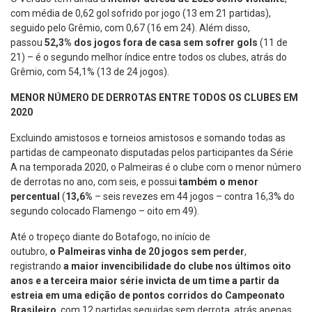
com média de 0,62 gol sofrido por jogo (13 em 21 partidas),
seguido pelo Grêmio, com 0,67 (16 em 24). Além disso,
passou
52,3% dos jogos fora de casa sem sofrer gols
(11 de
21) – é o segundo melhor índice entre todos os clubes, atrás do
Grêmio, com 54,1% (13 de 24 jogos).
MENOR NÚMERO DE DERROTAS ENTRE TODOS OS CLUBES EM
2020
Excluindo amistosos e torneios amistosos e somando todas as
partidas de campeonato disputadas pelos participantes da Série
A na temporada 2020, o Palmeiras é o clube com o menor número
de derrotas no ano, com seis, e possui
também o menor
percentual
(
13,6%
– seis revezes em 44 jogos – contra 16,3% do
segundo colocado Flamengo – oito em 49).
Até o tropeço diante do Botafogo, no início de
outubro,
o Palmeiras vinha de 20 jogos sem perder
,
registrando
a maior invencibilidade do clube nos últimos oito
anos e a terceira maior série invicta de um time a partir da
estreia em uma edição de pontos corridos do Campeonato
Brasileiro
, com 12 partidas seguidas sem derrota, atrás apenas