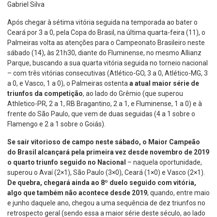
Gabriel Silva
Após chegar à sétima vitória seguida na temporada ao bater o
Ceará por 3 a 0, pela Copa do Brasil, na última quarta-feira (11), o
Palmeiras volta as atenções para o Campeonato Brasileiro neste
sábado (14), às 21h30, diante do Fluminense, no mesmo Allianz
Parque, buscando a sua quarta vitória seguida no torneio nacional
– com três vitórias consecutivas (Atlético-GO, 3 a 0, Atlético-MG, 3
a 0, e Vasco, 1 a 0), o Palmeiras ostenta
a atual
maior série de
triunfos da competição
, ao lado do Grêmio (que superou
Athletico-PR, 2 a 1, RB Bragantino, 2 a 1, e Fluminense, 1 a 0) e à
frente do São Paulo, que vem de duas seguidas (4 a 1 sobre o
Flamengo e 2 a 1 sobre o Goiás).
Se sair vitorioso de campo neste sábado, o Maior Campeão
do Brasil alcançará pela primeira vez desde novembro de 2019
o quarto triunfo seguido no Nacional
– naquela oportunidade,
superou o Avaí (2×1), São Paulo (3×0), Ceará (1×0) e Vasco (2×1).
De quebra, chegará ainda ao 8º duelo seguido com vitória,
algo que também não acontece desde 2019
, quando, entre maio
e junho daquele ano, chegou a uma sequência de dez triunfos no
retrospecto geral (sendo essa a maior série deste século, ao lado