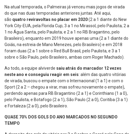
Na atual temporada, o Palmeiras já venceu mais jogos de virada
do que nas duas temporadas anteriores juntas. Até aqui,
são
quatro reviravoltas no placar em 2020
(2 a 1 diante do New
York City-EUA, pela Florida Cup; 3 a 1 no Mirassol, pelo Paulista; 2 a
1 no Água Santa, pelo Paulista; e 2 a 1 no RB Bragantino, pelo
Brasileiro), enquanto em 2019 houve apenas uma (2 a 1 diante do
Goiás, na estreia de Mano Menezes, pelo Brasileiro) e em 2018
foram duas (2 a 1 sobre o Red Bull Brasil, pelo Paulista, e 3 a 1
sobre o São Paulo, pelo Brasileiro, ambas com Roger Machado).
Ao todo, a equipe alviverde
saiu atrás do marcador 12 vezes
neste ano e conseguiu reagir em seis
: além das quatro vitórias
de virada, buscou o empate com o Internacional (1 a 1) e com o
Sport (2 a 2 – chegou a virar, mas sofreu novamente o empate),
perdendo apenas para RB Bragantino (2 a 1) e Corinthians (1 a 0),
pelo Paulista, e Botafogo (2 a 1), São Paulo (2 a 0), Coritiba (3 a 1)
e Fortaleza (2 a 0), pelo Brasileiro.
QUASE 70% DOS GOLS DO ANO MARCADOS NO SEGUNDO
TEMPO