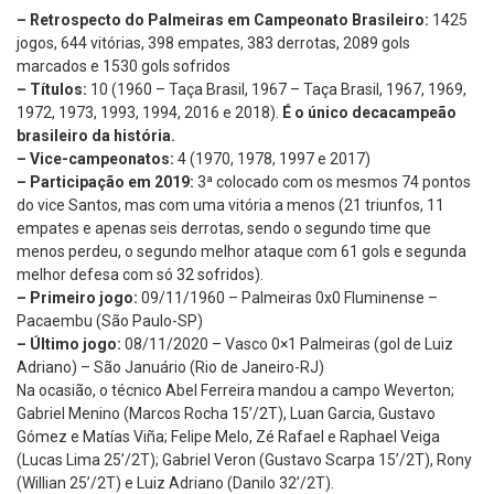
– Retrospecto do Palmeiras em Campeonato Brasileiro:
1425
jogos, 644 vitórias, 398 empates, 383 derrotas, 2089 gols
marcados e 1530 gols sofridos
– Títulos:
10 (1960 – Taça Brasil, 1967 – Taça Brasil, 1967, 1969,
1972, 1973, 1993, 1994, 2016 e 2018).
É o único decacampeão
brasileiro da história.
– Vice-campeonatos:
4 (1970, 1978, 1997 e 2017)
– Participação em 2019:
3ª colocado com os mesmos 74 pontos
do vice Santos, mas com uma vitória a menos (21 triunfos, 11
empates e apenas seis derrotas, sendo o segundo time que
menos perdeu, o segundo melhor ataque com 61 gols e segunda
melhor defesa com só 32 sofridos).
– Primeiro jogo:
09/11/1960 – Palmeiras 0x0 Fluminense –
Pacaembu (São Paulo-SP)
– Último jogo:
08/11/2020 – Vasco 0×1 Palmeiras (gol de Luiz
Adriano) – São Januário (Rio de Janeiro-RJ)
Na ocasião, o técnico Abel Ferreira mandou a campo Weverton;
Gabriel Menino (Marcos Rocha 15’/2T), Luan Garcia, Gustavo
Gómez e Matías Viña; Felipe Melo, Zé Rafael e Raphael Veiga
(Lucas Lima 25’/2T); Gabriel Veron (Gustavo Scarpa 15’/2T), Rony
(Willian 25’/2T) e Luiz Adriano (Danilo 32’/2T).