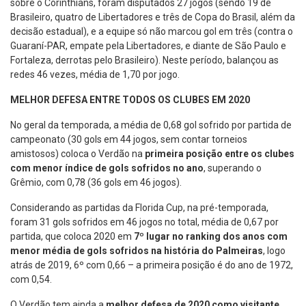
sobre o Corinthians, foram disputados 27 jogos (sendo 19 de
Brasileiro, quatro de Libertadores e três de Copa do Brasil, além da
decisão estadual), e a equipe só não marcou gol em três (contra o
Guaraní-PAR, empate pela Libertadores, e diante de São Paulo e
Fortaleza, derrotas pelo Brasileiro). Neste período, balançou as
redes 46 vezes, média de 1,70 por jogo.
MELHOR DEFESA ENTRE TODOS OS CLUBES EM 2020
No geral da temporada, a média de 0,68 gol sofrido por partida de
campeonato (30 gols em 44 jogos, sem contar torneios
amistosos) coloca o Verdão na
primeira posição entre os clubes
com menor índice de gols sofridos no ano
, superando o
Grêmio, com 0,78 (36 gols em 46 jogos).
Considerando as partidas da Florida Cup, na pré-temporada,
foram 31 gols sofridos em 46 jogos no total, média de 0,67 por
partida, que coloca 2020 em
7º lugar no ranking dos anos com
menor média de gols sofridos na história do Palmeiras
, logo
atrás de 2019, 6º com 0,66 – a primeira posição é do ano de 1972,
com 0,54.
O Verdão
tem ainda a
melhor defesa de 2020 como visitante
,