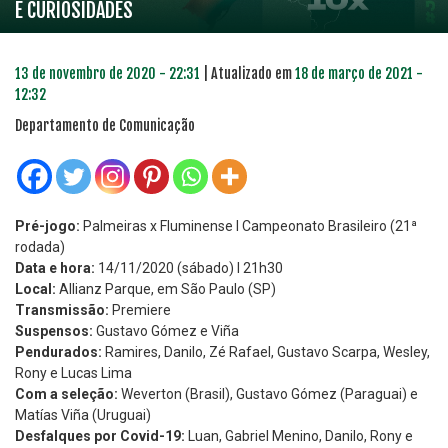
E CURIOSIDADES
13 de novembro de 2020 - 22:31
| Atualizado em
18 de março de 2021 -
12:32
Departamento de Comunicação
Pré-jogo:
Palmeiras x Fluminense l Campeonato Brasileiro (21ª
rodada)
Data e hora:
14/11/2020 (sábado) l 21h30
Local:
Allianz Parque, em São Paulo (SP)
Transmissão:
Premiere
Suspensos:
Gustavo Gómez e Viña
Pendurados:
Ramires, Danilo, Zé Rafael, Gustavo Scarpa, Wesley,
Rony e Lucas Lima
Com a seleção:
Weverton (Brasil), Gustavo Gómez (Paraguai) e
Matías Viña (Uruguai)
Desfalques por Covid-19:
Luan, Gabriel Menino, Danilo, Rony e