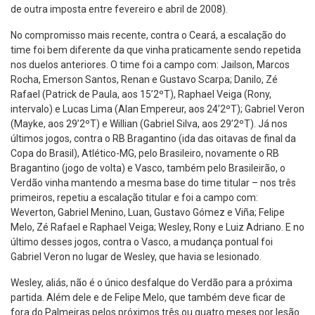
de outra imposta entre fevereiro e abril de 2008).
No compromisso mais recente, contra o Ceará, a escalação do
time foi bem diferente da que vinha praticamente sendo repetida
nos duelos anteriores. O time foi a campo com: Jailson, Marcos
Rocha, Emerson Santos, Renan e Gustavo Scarpa; Danilo, Zé
Rafael (Patrick de Paula, aos 15’2ºT), Raphael Veiga (Rony,
intervalo) e Lucas Lima (Alan Empereur, aos 24’2ºT); Gabriel Veron
(Mayke, aos 29’2ºT) e Willian (Gabriel Silva, aos 29’2ºT). Já nos
últimos jogos, contra o RB Bragantino (ida das oitavas de final da
Copa do Brasil), Atlético-MG, pelo Brasileiro, novamente o RB
Bragantino (jogo de volta) e Vasco, também pelo Brasileirão, o
Verdão vinha mantendo a mesma base do time titular – nos três
primeiros, repetiu a escalação titular e foi a campo com:
Weverton, Gabriel Menino, Luan, Gustavo Gómez e Viña; Felipe
Melo, Zé Rafael e Raphael Veiga; Wesley, Rony e Luiz Adriano. E no
último desses jogos, contra o Vasco, a mudança pontual foi
Gabriel Veron no lugar de Wesley, que havia se lesionado.
Wesley, aliás, não é o único desfalque do Verdão para a próxima
partida. Além dele e de Felipe Melo, que também deve ficar de
fora do Palmeiras pelos próximos três ou quatro meses por lesão