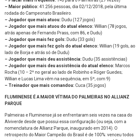
– Placar mais frequente:
1×0 para o Palmeiras (27 vezes)
– Maior público:
41.256 pessoas, dia 02/12/2018, pela última
rodada do Campeonato Brasileiro.
– Jogador que mais atuou:
Dudu (127 jogos)
– Jogador que mais atuou do atual elenco:
Willian (78 jogos,
atrás apenas de Fernando Prass, com 86, e Dudu)
– Jogador que mais fez gols:
Dudu (33 gols)
– Jogador que mais fez gols do atual elenco:
Willian (19 gols, ao
lado de Borja e atrás só de Dudu)
– Jogador que mais deu assistência:
Dudu (35 assistências)
– Jogador que mais deu assistência do atual elenco:
Marcos
Rocha (10 – 2º no geral ao lado de Robinho e Róger Guedes;
Willian e Lucas Lima vêm na sequência, em 5º, com 9)
– Treinador que mais comandou:
Cuca (35 jogos)
FLUMINENSE É A MAIOR VÍTIMA DO PALMEIRAS NO ALLIANZ
PARQUE
Palmeiras e Fluminense já se enfrentaram seis vezes na casa do
Alviverde desde que possui essa configuração (ou seja, com a
nomenclatura de Allianz Parque, inaugurado em 2014). O
retrospecto do Maior Campeão do Brasil é de 100%: venceu todos