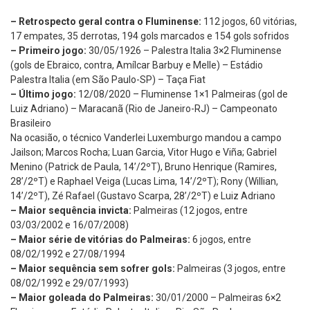
– Retrospecto geral contra o Fluminense:
112 jogos, 60 vitórias,
17 empates, 35 derrotas, 194 gols marcados e 154 gols sofridos
– Primeiro jogo:
30/05/1926 – Palestra Italia 3×2 Fluminense
(gols de Ebraico, contra, Amílcar Barbuy e Melle) – Estádio
Palestra Italia (em São Paulo-SP) – Taça Fiat
– Último jogo:
12/08/2020 – Fluminense 1×1 Palmeiras (gol de
Luiz Adriano) – Maracanã (Rio de Janeiro-RJ) – Campeonato
Brasileiro
Na ocasião, o técnico Vanderlei Luxemburgo mandou a campo
Jailson; Marcos Rocha; Luan Garcia, Vitor Hugo e Viña; Gabriel
Menino (Patrick de Paula, 14’/2ºT), Bruno Henrique (Ramires,
28’/2ºT) e Raphael Veiga (Lucas Lima, 14’/2ºT); Rony (Willian,
14’/2ºT), Zé Rafael (Gustavo Scarpa, 28’/2ºT) e Luiz Adriano
– Maior sequência invicta:
Palmeiras (12 jogos, entre
03/03/2002 e 16/07/2008)
– Maior série de vitórias do Palmeiras:
6 jogos, entre
08/02/1992 e 27/08/1994
– Maior sequência sem sofrer gols:
Palmeiras (3 jogos, entre
08/02/1992 e 29/07/1993)
– Maior goleada do Palmeiras:
30/01/2000 – Palmeiras 6×2