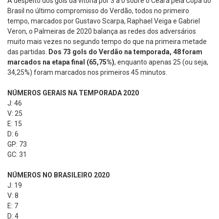
A despeito dos gols da vitória por 3 a 0 sobre o Ceará pela Copa do
Brasil no último compromisso do Verdão, todos no primeiro
tempo, marcados por Gustavo Scarpa, Raphael Veiga e Gabriel
Veron, o Palmeiras de 2020 balança as redes dos adversários
muito mais vezes no segundo tempo do que na primeira metade
das partidas.
Dos 73 gols do Verdão na temporada, 48 foram
marcados na etapa final (65,75%)
, enquanto apenas 25 (ou seja,
34,25%) foram marcados nos primeiros 45 minutos.
NÚMEROS GERAIS NA TEMPORADA 2020
J: 46
V: 25
E: 15
D: 6
GP: 73
GC: 31
NÚMEROS NO BRASILEIRO 2020
J: 19
V: 8
E: 7
D: 4