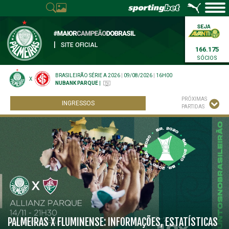
|
SITE OFICIAL
166.175
SÓCIOS
BRASILEIRÃO SÉRIE A 2026
|
09/08/2026
|
16H00
X
NUBANK PARQUE
|
PRÓXIMAS
INGRESSOS
PARTIDAS
PALMEIRAS X FLUMINENSE: INFORMAÇÕES, ESTATÍSTICAS