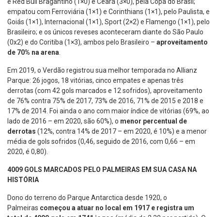
e Red Bull Bragantino (1×0) e Ceará (3×0), pela Copa do Brasil;
empatou com Ferroviária (1×1) e Corinthians (1×1), pelo Paulista, e
Goiás (1×1), Internacional (1×1), Sport (2×2) e Flamengo (1×1), pelo
Brasileiro; e os únicos reveses aconteceram diante do São Paulo
(0x2) e do Coritiba (1×3), ambos pelo Brasileiro –
aproveitamento
de 70% na arena
.
Em 2019, o Verdão registrou sua melhor temporada no Allianz
Parque: 26 jogos, 18 vitórias, cinco empates e apenas três
derrotas (com 42 gols marcados e 12 sofridos), aproveitamento
de 76% contra 75% de 2017, 73% de 2016, 71% de 2015 e 2018 e
17% de 2014. Foi ainda o ano com maior índice de vitórias (69%, ao
lado de 2016 – em 2020, são 60%), o
menor percentual de
derrotas
(12%, contra 14% de 2017 – em 2020, é 10%) e a menor
média de gols sofridos (0,46, seguido de 2016, com 0,66 – em
2020, é 0,80).
4009 GOLS MARCADOS PELO PALMEIRAS EM SUA CASA NA
HISTÓRIA
Dono do terreno do Parque Antarctica desde 1920, o
Palmeiras
começou a atuar no local em 1917 e registra um