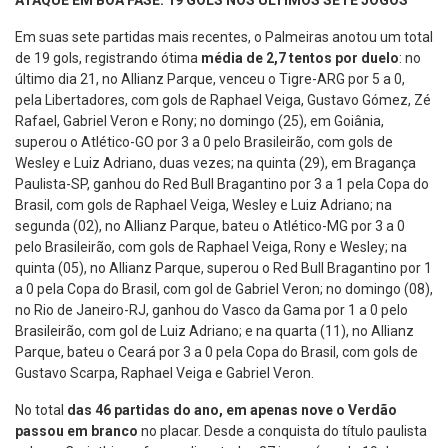
ATAQUE EM BOA FASE: 19 GOLS NOS ÚLTIMOS SETE JOGOS
Em suas sete partidas mais recentes, o Palmeiras anotou um total
de 19 gols, registrando ótima
média de 2,7 tentos por duelo
: no
último dia 21, no Allianz Parque, venceu o Tigre-ARG por 5 a 0,
pela Libertadores, com gols de Raphael Veiga, Gustavo Gómez, Zé
Rafael, Gabriel Veron e Rony; no domingo (25), em Goiânia,
superou o Atlético-GO por 3 a 0 pelo Brasileirão, com gols de
Wesley e Luiz Adriano, duas vezes; na quinta (29), em Bragança
Paulista-SP, ganhou do Red Bull Bragantino por 3 a 1 pela Copa do
Brasil, com gols de Raphael Veiga, Wesley e Luiz Adriano; na
segunda (02), no Allianz Parque, bateu o Atlético-MG por 3 a 0
pelo Brasileirão, com gols de Raphael Veiga, Rony e Wesley; na
quinta (05), no Allianz Parque, superou o Red Bull Bragantino por 1
a 0 pela Copa do Brasil, com gol de Gabriel Veron; no domingo (08),
no Rio de Janeiro-RJ, ganhou do Vasco da Gama por 1 a 0 pelo
Brasileirão, com gol de Luiz Adriano; e na quarta (11), no Allianz
Parque, bateu o Ceará por 3 a 0 pela Copa do Brasil, com gols de
Gustavo Scarpa, Raphael Veiga e Gabriel Veron.
No total
das 46 partidas do ano, em apenas nove o Verdão
passou em branco
no placar. Desde a conquista do título paulista