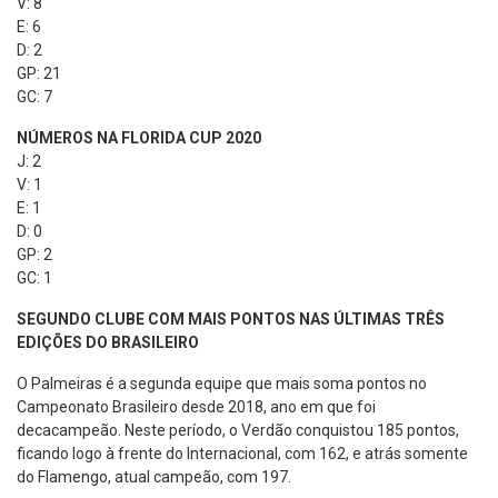
V: 8
E: 6
D: 2
GP: 21
GC: 7
NÚMEROS NA FLORIDA CUP 2020
J: 2
V: 1
E: 1
D: 0
GP: 2
GC: 1
SEGUNDO CLUBE COM MAIS PONTOS NAS ÚLTIMAS TRÊS
EDIÇÕES DO BRASILEIRO
O Palmeiras é a segunda equipe que mais soma pontos no
Campeonato Brasileiro desde 2018, ano em que foi
decacampeão. Neste período, o Verdão conquistou 185 pontos,
ficando logo à frente do Internacional, com 162, e atrás somente
do Flamengo, atual campeão, com 197.