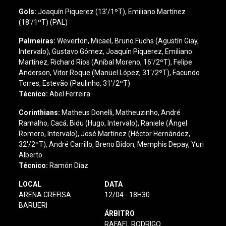
Gols:
Joaquín Piquerez (13'/1ºT), Emiliano Martínez
(18'/1ºT) (PAL)
Palmeiras:
Weverton, Micael, Bruno Fuchs (Agustín Giay,
Intervalo), Gustavo Gómez, Joaquín Piquerez, Emiliano
Martínez, Richard Ríos (Aníbal Moreno, 16'/2ºT), Felipe
Anderson, Vitor Roque (Manuel López, 31'/2ºT), Facundo
Torres, Estevão (Paulinho, 31'/2ºT)
Técnico:
Abel Ferreira
Corinthians
:
Matheus Donelli, Matheuzinho, André
Ramalho, Cacá, Bidu (Hugo, Intervalo), Raniele (Ángel
Romero, Intervalo), José Martínez (Héctor Hernández,
32'/2ºT), André Carrillo, Breno Bidon, Memphis Depay, Yuri
Alberto
Técnico:
Ramón Díaz
LOCAL
DATA
ARENA CREFISA
12/04 - 18H30
BARUERI
ÁRBITRO
RAFAEL RODRIGO