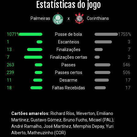
Estatísticas do jogo
Palmeiras
Corinthians
x
1071%
Posse de bola
1755%
1
Escanteios
3
13
Finalizações
7
7
Finalizações certas
2
263
Passes
546
239
Passes certos
506
11
Desarme
17
18
Faltas Recebidas
17
Cartões amarelos:
Richard Ríos, Weverton, Emiliano
Martínez, Gustavo Gómez, Bruno Fuchs, Micael (PAL);
André Ramalho, José Martínez, Memphis Depay, Yuri
Alberto, Matheuzinho (COR)