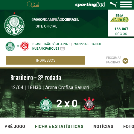
|
SITE OFICIAL
166.067
SÓCIOS
BRASILEIRÃO SÉRIE A 2026
|
09/08/2026
|
16H00
X
NUBANK PARQUE
|
PRÓXIMAS
INGRESSOS
PARTIDAS
Brasileiro - 3ª rodada
12/04 | 18H30 | Arena Crefisa Barueri
2
x
0
PRÉ JOGO
FICHA E ESTATÍSTICAS
NOTÍCIAS
FOT