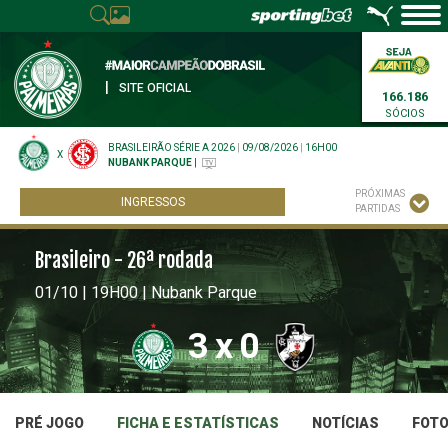
|
SITE OFICIAL
166.186
SÓCIOS
BRASILEIRÃO SÉRIE A 2026
|
09/08/2026
|
16H00
X
NUBANK PARQUE
|
PRÓXIMAS
INGRESSOS
PARTIDAS
Brasileiro - 26ª rodada
01/10 | 19H00 | Nubank Parque
3
x
0
PRÉ JOGO
FICHA E ESTATÍSTICAS
NOTÍCIAS
FOT