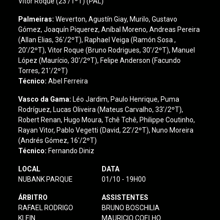
Vitor Roque (23'/1ºT) (PAL)
Palmeiras:
Weverton, Agustín Giay, Murilo, Gustavo
Gómez, Joaquín Piquerez, Aníbal Moreno, Andreas Pereira
(Allan Elias, 36'/2ºT), Raphael Veiga (Ramón Sosa ,
20'/2ºT), Vitor Roque (Bruno Rodrigues, 30'/2ºT), Manuel
López (Maurício, 30'/2ºT), Felipe Anderson (Facundo
Torres, 21'/2ºT)
Técnico:
Abel Ferreira
Vasco da Gama
:
Léo Jardim, Paulo Henrique, Puma
Rodríguez, Lucas Oliveira (Mateus Carvalho, 33'/2ºT),
Robert Renan, Hugo Moura, Tchê Tchê, Philippe Coutinho,
Rayan Vitor, Pablo Vegetti (David, 22'/2ºT), Nuno Moreira
(Andrés Gómez, 16'/2ºT)
Técnico:
Fernando Diniz
LOCAL
DATA
NUBANK PARQUE
01/10 - 19H00
ÁRBITRO
ASSISTENTES
RAFAEL RODRIGO
BRUNO BOSCHILIA
KLEIN
MAURICIO COELHO