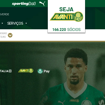
SVERDE
SERVIÇOS
166.220
SÓCIOS
XIMAS
TIDAS