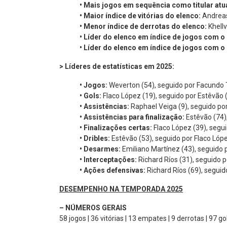
•
Mais jogos em sequência como titular at
•
Maior índice de vitórias do elenco:
Andreas
•
Menor índice de derrotas do elenco:
Khellv
•
Líder do elenco em índice de jogos com 
•
Líder do elenco em índice de jogos com o
> Líderes de estatísticas em 2025:
•
Jogos:
Weverton (54), seguido por Facundo T
•
Gols:
Flaco López (19), seguido por Estêvão (
•
Assistências:
Raphael Veiga (9), seguido por
•
Assistências para finalização:
Estêvão (74)
•
Finalizações certas:
Flaco López (39), segui
•
Dribles:
Estêvão (53), seguido por Flaco Lópe
•
Desarmes:
Emiliano Martínez (43), seguido p
•
Interceptações:
Richard Ríos (31), seguido
•
Ações defensivas:
Richard Ríos (69), seguid
DESEMPENHO NA TEMPORADA 2025
–
NÚMEROS GERAIS
58 jogos | 36 vitórias | 13 empates | 9 derrotas | 97 g