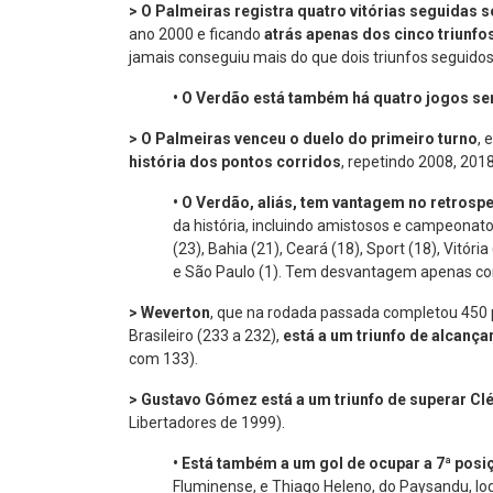
> O Palmeiras registra quatro vitórias seguidas s
ano 2000 e ficando
atrás apenas dos cinco triunfo
jamais conseguiu mais do que dois triunfos seguidos 
•
O Verdão está também há quatro jogos se
> O Palmeiras venceu o duelo do primeiro turno
, 
história dos pontos corridos
, repetindo 2008, 201
•
O Verdão, aliás, tem vantagem no retrospe
da história, incluindo amistosos e campeonatos 
(23), Bahia (21), Ceará (18), Sport (18), Vitóri
e São Paulo (1). Tem desvantagem apenas cont
> Weverton
, que na rodada passada completou 450 
Brasileiro (233 a 232),
está a um triunfo de alcança
com 133).
> Gustavo Gómez está a um triunfo de superar Clé
Libertadores de 1999).
•
Está também a um gol de
ocupar a 7ª posi
Fluminense, e Thiago Heleno, do Paysandu, lo