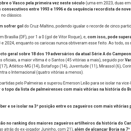
obre o Vasco pela primeira vez neste século
(uma em 2023, duas em 2
s consecutivos entre 1993 e 1996 e da sequência recordista de nove 
no clássico.
m sofrer gol
do Cruz-Maltino, podendo igualar o recorde de cinco part
em Brasília (DF), por 1 a 0 (gol de Vitor Roque), e,
com isso, pode supera
8 e 2024, enquanto os cariocas nunca obtiveram esse feito. Ao todo, os
cto geral sobre 18 dos 19 adversários da atual Série A do Campeon
oficiais, a maior vítima é o Santos (45 vitórias a mais), seguido por
Va
a (17), Atlético-MG (14), Botafogo (14), Juventude (11), Mirassol (6), Cori
ra o Internacional (quatro vitórias a menos).
partidas pelo Palmeiras e superou Emerson Leão para se isolar na vic
r o topo da lista de palmeirenses com mais vitórias na história do B
ber e se isolar na 3ª posição entre os zagueiros com mais vitórias
ção no ranking dos maiores zagueiros artilheiros da história do C
go atrás do ex-jogador Juninho, com 21),
além de
alcançar Borja na 7ª