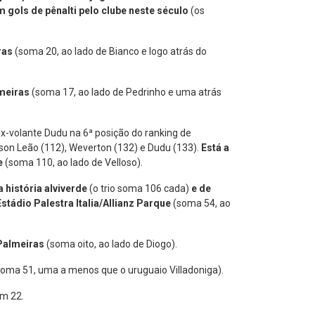
m gols de pênalti pelo clube neste século
(os
iras
(soma 20, ao lado de Bianco e logo atrás do
lmeiras
(soma 17, ao lado de Pedrinho e uma atrás
ex-volante Dudu na 6ª posição do ranking de
son Leão (112), Weverton (132) e Dudu (133).
Está a
ue
(soma 110, ao lado de Velloso).
a história alviverde
(o trio soma 106 cada)
e de
stádio Palestra Italia/Allianz Parque
(soma 54, ao
 Palmeiras
(soma oito, ao lado de Diogo).
soma 51, uma a menos que o uruguaio Villadoniga).
om 22.