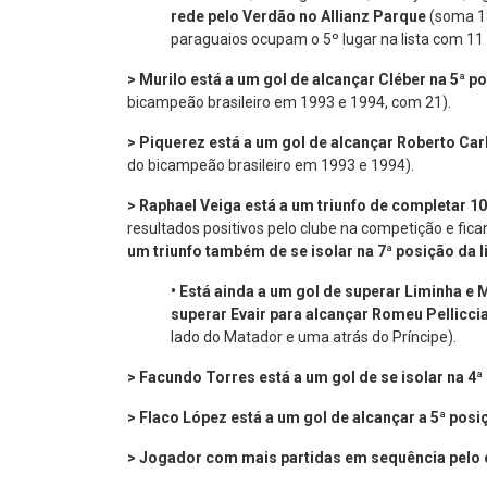
rede pelo Verdão no Allianz Parque
(soma 18
paraguaios ocupam o 5º lugar na lista com 11
> Murilo está a um gol de alcançar Cléber na 5ª p
bicampeão brasileiro em 1993 e 1994, com 21).
> Piquerez está a um gol de alcançar Roberto Car
do bicampeão brasileiro em 1993 e 1994).
> Raphael Veiga está a um triunfo de completar 1
resultados positivos pelo clube na competição e fi
um triunfo também de se isolar na 7ª posição da li
•
Está ainda a um gol de superar Liminha e M
superar Evair para alcançar Romeu Pelliccia
lado do Matador e uma atrás do Príncipe).
> Facundo Torres está a um gol de se isolar na 4
> Flaco López está a um gol de alcançar a 5ª pos
> Jogador com mais partidas em sequência pelo 