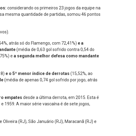
dos:
considerando os primeiros 23 jogos da equipe na
ssa mesma quantidade de partidas, somou 46 pontos
vos).
4%, atrás só do Flamengo, com 72,41%)
e a
andante
(média de 0,63 gol sofrido contra 0,54 do
 75%) e
a segunda melhor defesa como mandante
18)
e o 5º menor índice de derrotas
(15,52%, ao
rde
(média de apenas 0,74 gol sofrido por jogo, atrás
tro empates
desde a última derrota, em 2015. Esta é
e 1959. A maior série vascaína é de sete jogos,
de Oliveira (RJ), São Januário (RJ), Maracanã (RJ) e