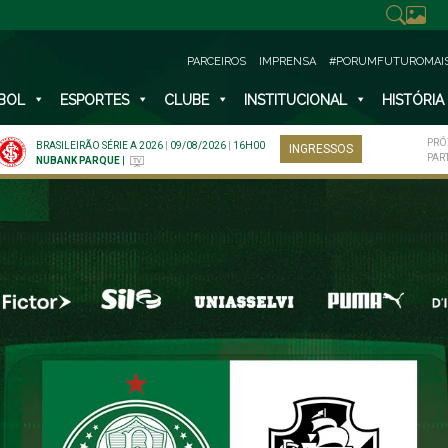
PARCEIROS
IMPRENSA
#PORUMFUTUROMAI
BOL
ESPORTES
CLUBE
INSTITUCIONAL
HISTÓRIA
PRÓ
BRASILEIRÃO SÉRIE A 2026
|
09/08/2026
|
16H00
INGRESSOS
PAR
NUBANK PARQUE
|