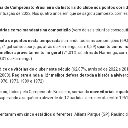
a de Campeonato Brasileiro da história do clube nos pontos corri
ntuação de 2022. Nos quatro anos em que se sagrou campeão, com e
vitórias como mandante na competição
(vem de seis triunfos consecuti
ento de pontos nesta temporada
somando todas as competições (69,5
74 gol sofrido por jogo, atrás do Flamengo, com 0,59)
quanto como m
melhor aproveitamento no geral
(71,01%, só atrás do Flamengo, com
 0,31 do Flamengo).
dice de vitórias do clube neste século
(62,07%, atrás só de 2022 e 20
 2003).
Registra ainda a 12ª melhor defesa de toda a história alvive
1976, 1973, 1989 e 1972).
asco
, todos pelo Campeonato Brasileiro, somando
nove vitórias e qua
 superando a sequência alviverde de 12 partidas sem derrota entre 1951 
frentaram em cinco estádios diferentes
: Allianz Parque (SP), Raulino 