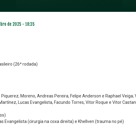
ubro de 2025 - 18:35
ileiro (26ª rodada)
 Piquerez; Moreno, Andreas Pereira, Felipe Anderson e Raphael Veiga;
tínez, Lucas Evangelista, Facundo Torres, Vitor Roque e Vitor Castanhe
os)
as Evangelista (cirurgia na coxa direita) e Khellven (trauma no pé)