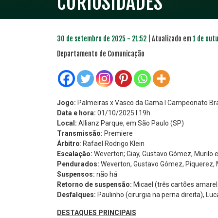
CURIOSIDADES
30 de setembro de 2025 - 21:52
| Atualizado em
1 de out
Departamento de Comunicação
Jogo:
Palmeiras x Vasco da Gama l Campeonato Bras
Data e hora:
01/10/2025 l 19h
Local:
Allianz Parque, em São Paulo (SP)
Transmissão:
Premiere
Árbitro
: Rafael Rodrigo Klein
Escalação:
Weverton; Giay, Gustavo Gómez, Murilo e
Pendurados:
Weverton, Gustavo Gómez, Piquerez, Mar
Suspensos:
não há
Retorno de suspensão:
Micael (três cartões amarel
Desfalques:
Paulinho (cirurgia na perna direita), Luc
DESTAQUES PRINCIPAIS