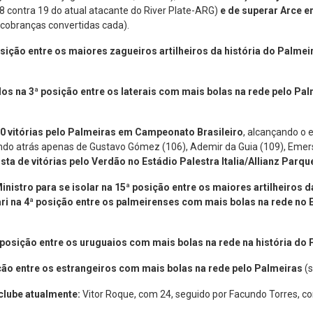
 contra 19 do atual atacante do River Plate-ARG)
e de superar Arce e
 cobranças convertidas cada).
osição entre os maiores zagueiros artilheiros da história do Palme
los na 3ª posição entre os laterais com mais bolas na rede pelo Pa
00 vitórias pelo Palmeiras em Campeonato Brasileiro
, alcançando o 
cando atrás apenas de Gustavo Gómez (106), Ademir da Guia (109), Emer
sta de vitórias pelo Verdão no Estádio Palestra Italia/Allianz Parq
inistro para se isolar na 15ª posição entre os maiores artilheiros d
ri na 4ª posição entre os palmeirenses com mais bolas na rede no E
ª posição entre os uruguaios com mais bolas na rede na história do
ição entre os estrangeiros com mais bolas na rede pelo Palmeiras
(
clube atualmente:
Vitor Roque, com 24, seguido por Facundo Torres, c