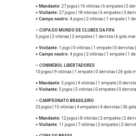
> Mandante:
27 jogos | 16 vitórias | 6 empates | 5 de
> Visitante:
27 jogos | 18 vitórias | 6 empates | 3 der
> Campo neutro:
4 jogos | 2 vitórias | 1 empate | 1 d
– COPA DO MUNDO DE CLUBES DA FIFA
5 jogos | 2 vitórias | 2 empates | 1 derrota | 6 gols ma
> Visitante:
1 jogo | 0 vitórias | 1 empate | 0 derrotas
> Campo neutro:
4 jogos | 2 vitórias | 1 empate | 1 d
– CONMEBOL LIBERTADORES
10 jogos | 9 vitórias | 1 empate | 0 derrotas | 26 gols
> Mandante:
5 jogos | 4 vitórias | 1 empate | 0 derro
> Visitante:
5 jogos | 5 vitórias | 0 empates | 0 derrot
– CAMPEONATO BRASILEIRO
23 jogos | 15 vitórias | 4 empates | 4 derrotas | 36 go
> Mandante:
12 jogos | 8 vitórias | 2 empates | 2 der
> Visitante:
11 jogos | 7 vitórias | 2 empates | 2 derr
– COPA DO BRASIL