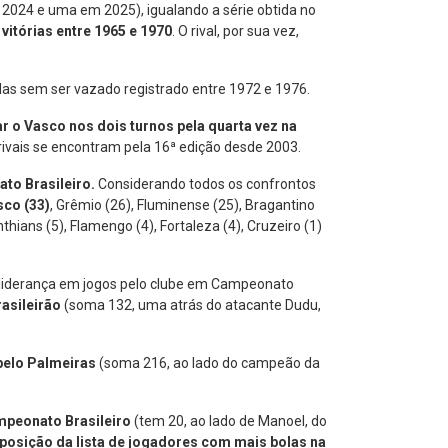
024 e uma em 2025), igualando a série obtida no
vitórias entre 1965 e 1970
. O rival, por sua vez,
idas sem ser vazado registrado entre 1972 e 1976.
r o Vasco nos dois turnos pela quarta vez na
 rivais se encontram pela 16ª edição desde 2003.
ato Brasileiro.
Considerando todos os confrontos
sco (33)
, Grêmio (26), Fluminense (25), Bragantino
nthians (5), Flamengo (4), Fortaleza (4), Cruzeiro (1)
e-liderança em jogos pelo clube em Campeonato
rasileirão
(soma 132, uma atrás do atacante Dudu,
 pelo Palmeiras
(soma 216, ao lado do campeão da
ampeonato Brasileiro
(tem 20, ao lado de Manoel, do
 posição da lista de jogadores com mais bolas na