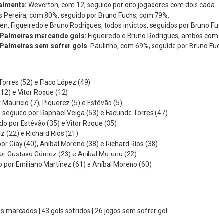
ualmente:
Weverton, com 12, seguido por oito jogadores com dois cada.
 Pereira, com 80%, seguido por Bruno Fuchs, com 79%.
en, Figueiredo e Bruno Rodrigues, todos invictos, seguidos por Bruno F
o Palmeiras marcando gols:
Figueiredo e Bruno Rodrigues, ambos com 
 Palmeiras sem sofrer gols:
Paulinho, com 69%, seguido por Bruno Fu
orres (52) e Flaco López (49)
12) e Vitor Roque (12)
 Mauricio (7), Piquerez (5) e Estêvão (5)
, seguido por Raphael Veiga (53) e Facundo Torres (47)
do por Estêvão (35) e Vitor Roque (35)
z (22) e Richard Ríos (21)
or Giay (40), Aníbal Moreno (38) e Richard Ríos (38)
 por Gustavo Gómez (23) e Aníbal Moreno (22)
o por Emiliano Martínez (61) e Aníbal Moreno (60)
ols marcados | 43 gols sofridos | 26 jogos sem sofrer gol