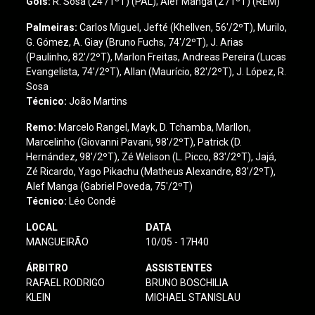
Gols:
R. Sosa (24'/1ºT) (PAL); Alef Manga (2'/1ºT) (REM)
Palmeiras:
Carlos Miguel, Jefté (Khellven, 56'/2ºT), Murilo,
G. Gómez, A. Giay (Bruno Fuchs, 74'/2ºT), J. Arias
(Paulinho, 82'/2ºT), Marlon Freitas, Andreas Pereira (Lucas
Evangelista, 74'/2ºT), Allan (Maurício, 82'/2ºT), J. López, R.
Sosa
Técnico:
João Martins
Remo
:
Marcelo Rangel, Mayk, D. Tchamba, Marllon,
Marcelinho (Giovanni Pavani, 98'/2ºT), Patrick (D.
Hernández, 98'/2ºT), Zé Welison (L. Picco, 83'/2ºT), Jajá,
Zé Ricardo, Yago Pikachu (Matheus Alexandre, 83'/2ºT),
Alef Manga (Gabriel Poveda, 75'/2ºT)
Técnico:
Léo Condé
LOCAL
DATA
MANGUEIRÃO
10/05 - 17H40
ÁRBITRO
ASSISTENTES
RAFAEL RODRIGO
BRUNO BOSCHILIA
KLEIN
MICHAEL STANISLAU