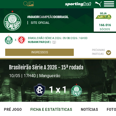
|
SITE OFICIAL
166.016
SÓCIOS
BRASILEIRÃO SÉRIE A 2026
|
09/08/2026
|
16H00
X
NUBANK PARQUE
|
PRÓXIMAS
INGRESSOS
PARTIDAS
Brasileirão Série A 2026 - 15ª rodada
10/05 | 17H40 | Mangueirão
1
x
1
PRÉ JOGO
FICHA E ESTATÍSTICAS
NOTÍCIAS
FOT