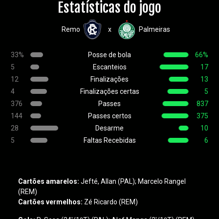
Estatísticas do jogo
Remo
Palmeiras
x
33%
Posse de bola
66%
5
Escanteios
17
12
Finalizações
13
4
Finalizações certas
5
376
Passes
837
144
Passes certos
375
28
Desarme
10
5
Faltas Recebidas
6
Cartões amarelos:
Jefté, Allan (PAL); Marcelo Rangel
(REM)
Cartões vermelhos:
Zé Ricardo (REM)