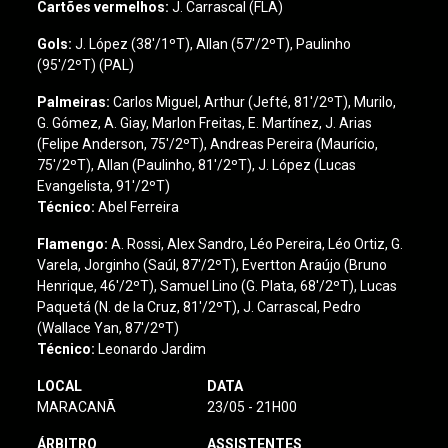
Cartões vermelhos:
J. Carrascal (FLA)
Gols:
J. López (38'/1ºT), Allan (57'/2ºT), Paulinho
(95'/2ºT) (PAL)
Palmeiras:
Carlos Miguel, Arthur (Jefté, 81'/2ºT), Murilo,
G. Gómez, A. Giay, Marlon Freitas, E. Martínez, J. Arias
(Felipe Anderson, 75'/2ºT), Andreas Pereira (Maurício,
75'/2ºT), Allan (Paulinho, 81'/2ºT), J. López (Lucas
Evangelista, 91'/2ºT)
Técnico:
Abel Ferreira
Flamengo
:
A. Rossi, Alex Sandro, Léo Pereira, Léo Ortiz, G.
Varela, Jorginho (Saúl, 87'/2ºT), Evertton Araújo (Bruno
Henrique, 46'/2ºT), Samuel Lino (G. Plata, 68'/2ºT), Lucas
Paquetá (N. de la Cruz, 81'/2ºT), J. Carrascal, Pedro
(Wallace Yan, 87'/2ºT)
Técnico:
Leonardo Jardim
LOCAL
DATA
MARACANÃ
23/05 - 21H00
ÁRBITRO
ASSISTENTES