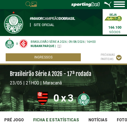
|
SITE OFICIAL
166.100
SÓCIOS
BRASILEIRÃO SÉRIE A 2026
|
09/08/2026
|
16H00
X
NUBANK PARQUE
|
PRÓXIMAS
INGRESSOS
PARTIDAS
Brasileirão Série A 2026 - 17ª rodada
23/05 | 21H00 | Maracanã
0
x
3
PRÉ JOGO
FICHA E ESTATÍSTICAS
NOTÍCIAS
FOT