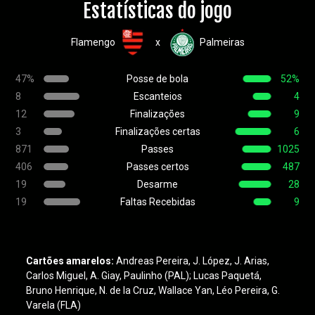
Estatísticas do jogo
Flamengo
Palmeiras
x
47%
Posse de bola
52%
8
Escanteios
4
12
Finalizações
9
3
Finalizações certas
6
871
Passes
1025
406
Passes certos
487
19
Desarme
28
19
Faltas Recebidas
9
Cartões amarelos:
Andreas Pereira, J. López, J. Arias,
Carlos Miguel, A. Giay, Paulinho (PAL); Lucas Paquetá,
Bruno Henrique, N. de la Cruz, Wallace Yan, Léo Pereira, G.
Varela (FLA)