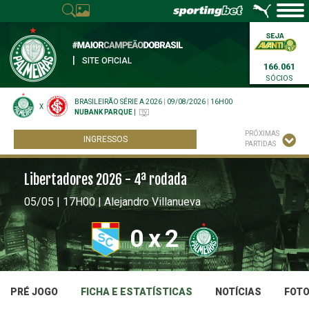
|
SITE OFICIAL
166.061
SÓCIOS
BRASILEIRÃO SÉRIE A 2026
|
09/08/2026
|
16H00
X
NUBANK PARQUE
|
PRÓXIMAS
INGRESSOS
PARTIDAS
Libertadores 2026 - 4ª rodada
05/05 | 17H00 | Alejandro Villanueva
0
x
2
PRÉ JOGO
FICHA E ESTATÍSTICAS
NOTÍCIAS
FOT