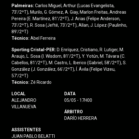
Palmeiras:
Carlos Miguel, Arthur (Lucas Evangelista,
73'/2ºT), Murilo, G. Gómez, A. Giay, Marlon Freitas, Andreas
Pereira (E. Martínez, 81'/2ºT), J. Arias (Felipe Anderson,
73'/2ºT), R. Sosa (Jefté, 73'/2ºT), Allan, J. López (Paulinho,
89'/2ºT)
Técnico:
Abel Ferreira
Sporting Cristal-PER
:
D. Enríquez, Cristiano, R. Lutiger, M.
Araujo, L. Sosa (I. Wisdom, 81'/2ºT), Y. Yotún, M. Távara (C.
Cabellos, 81'/2ºT), M. Castro, L. Iberico (Gabriel, 58'/2ºT), S.
González (J. González, 66'/2ºT), Í. Ávila (Felipe Vizeu,
57'/2ºT)
Técnico:
Zé Ricardo
LOCAL
DATA
ALEJANDRO
05/05 - 17H00
VILLANUEVA
ÁRBITRO
DARÍO HERRERA
ASSISTENTES
JUAN PABLO BELATTI