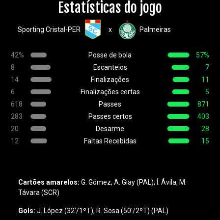
Estatísticas do jogo
Sporting Cristal-PER
Palmeiras
x
42%
Posse de bola
57%
8
Escanteios
7
14
Finalizações
11
6
Finalizações certas
5
618
Passes
871
283
Passes certos
403
20
Desarme
28
12
Faltas Recebidas
15
Cartões amarelos:
G. Gómez, A. Giay (PAL); Í. Ávila, M.
Távara (SCR)
Gols:
J. López (32'/1ºT), R. Sosa (50'/2ºT) (PAL)