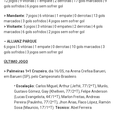
12 jogos | 9 vitórias | 1 empate | 2 derrotas | 17 gols marcados | 9
gols sofridos | 6 jogos sem sofrer gol
> Mandante:
7 jogos | 6 vitórias | 1 empate | 0 derrotas | 13 gols
marcados | 3 gols sofridos | 4 jogos sem sofrer gol
> Visitante:
5 jogos | 3 vitórias | 0 empates | 2 derrotas | 4 gols
marcados | 6 gols sofridos | 2 jogos sem sofrer gol
– ALLIANZ PARQUE
6 jogos | 5 vitórias | 1 empate | 0 derrotas | 10 gols marcados | 3
gols sofridos | 3 jogos sem sofrer gol
ÚLTIMO JOGO
> Palmeiras 1×1 Cruzeiro
, dia 16/05, na Arena Crefisa Barueri,
em Barueri (SP), pelo Campeonato Brasileiro.
•
Escalação:
Carlos Miguel, Arthur (Jefté, 77’/2ºT), Murilo,
Gustavo Gómez, Giay (Khellven, 77’/2ºT), Felipe Anderson
(Lucas Evangelista, 44’/1ºT), Marlon Freitas, Andreas
Pereira (Paulinho, 77’/2ºT), Jhon Arias, Flaco López, Ramón
Sosa (Mauricio, 17’/1ºT).
Técnico:
Abel Ferreira.