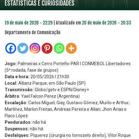
ESTATÍSTICAS E CURIOSIDADES
19 de maio de 2026 - 22:29
| Atualizado em
20 de maio de 2026 - 20:33
Departamento de Comunicação
Jogo:
Palmeiras x Cerro Porteño-PAR l CONMEBOL Libertadores
(5ª rodada, fase de grupos)
Data e hora:
20/05/2026 l 21h30
Local:
Allianz Parque, em São Paulo (SP)
Transmissão:
Globo/getv e ESPN/Disney+
Árbitro
: Yael Falcon Perez (Argentina)
Escalação:
Carlos Miguel; Giay, Gustavo Gómez, Murilo e Arthur;
Martínez, Marlon Freitas, Andreas Pereira e Allan; Jhon Arias e
Flaco López
Pendurados:
não há
Suspensos:
não há
Desfalques:
Piquerez (cirurgia no tornozelo direito), Vitor Roque