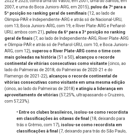
2022 e 2025, contra uma do Vasco, em 2001, uma do Santos, em
2007, e uma do Boca Juniors-ARG, em 2015),
pulou da 7ª para a
5ª posição no ranking geral de semifinais
(12, ao lado de
Olimpia-PAR e Independiente-ARG e atrás só de Nacional-URU,
com 13, Boca Juniors-ARG, com 19, e River Plate-ARG e Peñarol-
URU, ambos com 21),
pulou da 6ª para a 3ª posição no ranking
geral de finais
(7, ao lado de Independiente-ARG, River Plate-ARG
e Olimpia-PAR e atrás só de Peñarol-URU, com 10, e Boca Juniors-
ARG, com 12),
superou o River Plate-ARG como o time com
mais goleadas na história
(51 a 50),
alcançou o recorde
continental de vitórias consecutivas como visitante
(cinco, ao
lado do Palmeiras de 2018, do Palmeiras de 2020-21 e do
Flamengo de 2021-22),
alcançou o recorde continental de
vitórias consecutivas como visitante em uma mesma edição
(cinco, ao lado do Palmeiras de 2018)
e
atingiu a liderança em
aproveitamento de vitórias
(57,25%, ultrapassando o Cruzeiro,
com 57,23%).
•
Entre os clubes brasileiros, isolou-se como recordista
em classificações às oitavas de final
(18, deixando para
trás o Grêmio, com 17),
isolou-se como recordista em
classificações à final
(7, deixando para trás do São Paulo,