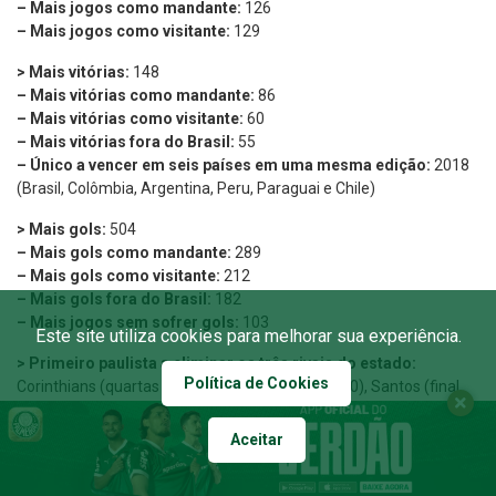
– Mais jogos como mandante:
126
– Mais jogos como visitante:
129
> Mais vitórias:
148
– Mais vitórias como mandante:
86
– Mais vitórias como visitante:
60
–
Mais vitórias fora do Brasil:
55
–
Único a vencer em seis países em uma mesma edição:
2018
(Brasil, Colômbia, Argentina, Peru, Paraguai e Chile)
> Mais gols:
504
– Mais gols como mandante:
289
– Mais gols como visitante:
212
– Mais gols fora do Brasil:
182
– Mais jogos sem sofrer gols:
103
Este site utiliza cookies para melhorar sua experiência.
> Primeiro paulista a eliminar os três rivais do estado:
Política de Cookies
Corinthians (quartas de 1999 e semifinal de 2000), Santos (final
de 2020) e São Paulo (quartas de 2021).
Aceitar
> Único a reverter uma desvantagem de três gols em um mata-
mata de Libertadores:
2025 (0x3 LDU-EQU e 4×0 LDU-EQU).