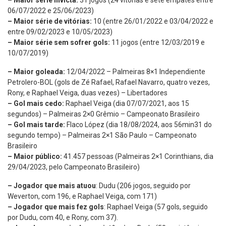
– Maior série invicta:
31 jogos (24 vitórias e sete empates entre
06/07/2022 e 25/06/2023)
– Maior série de vitórias:
10 (entre 26/01/2022 e 03/04/2022 e
entre 09/02/2023 e 10/05/2023)
– Maior série sem sofrer gols:
11 jogos (entre 12/03/2019 e
10/07/2019)
– Maior goleada:
12/04/2022 – Palmeiras 8×1 Independiente
Petrolero-BOL (gols de Zé Rafael, Rafael Navarro, quatro vezes,
Rony, e Raphael Veiga, duas vezes) – Libertadores
– Gol mais cedo:
Raphael Veiga (dia 07/07/2021, aos 15
segundos) – Palmeiras 2×0 Grêmio – Campeonato Brasileiro
– Gol mais tarde:
Flaco López (dia 18/08/2024, aos 56min31 do
segundo tempo) – Palmeiras 2×1 São Paulo – Campeonato
Brasileiro
– Maior público:
41.457 pessoas (Palmeiras 2×1 Corinthians, dia
29/04/2023, pelo Campeonato Brasileiro)
– Jogador que mais atuou
: Dudu (206 jogos, seguido por
Weverton, com 196, e Raphael Veiga, com 171)
– Jogador que mais fez gols
: Raphael Veiga (57 gols, seguido
por Dudu, com 40, e Rony, com 37).