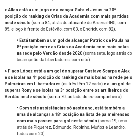
> Allan está a um jogo de alcançar Gabriel Jesus na 20ª
posição do ranking de Crias da Academia com mais partidas
neste século
(soma 84, atrás do atacante do Arsenal-ING, com
85, e logo à frente de Estêvão, com 83, e Endrick, com 82).
•
Está também a um gol de alcançar Patrick de Paula na
8ª posição entre as Crias da Academia com mais bolas
na rede pelo Verdão desde 2020
(soma sete, logo atrás do
bicampeão da Libertadores, com oito).
>
Flaco López está a um gol de superar Gustavo Scarpa e Alex
e se isolar na 4ª posição do ranking de mais bolas na rede pelo
Palmeiras em Libertadores
(os três têm 12 cada)
e a um gol de
superar Rony e se isolar na 3ª posição entre os artilheiros do
Verdão neste século
(soma 70, ao lado do ex-companheiro).
•
Com sete assistências só neste ano, está também a
uma de alcançar a 18ª posição na lista de palmeirenses
com mais passes para gol neste século
(soma 19, uma
atrás de Piquerez, Edmundo, Robinho, Muñoz e Leandro,
todos com 20).