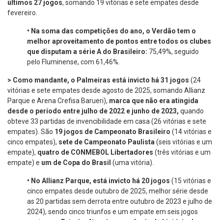
últimos 27 jogos
, somando 19 vitórias e sete empates desde
fevereiro.
•
Na soma das competições do ano, o Verdão tem o
melhor aproveitamento de pontos entre todos os clubes
que disputam a série A do Brasileiro:
75,49%, seguido
pelo Fluminense, com 61,46%.
> Como mandante, o Palmeiras está invicto há 31 jogos
(24
vitórias e sete empates desde agosto de 2025, somando Allianz
Parque e Arena Crefisa Barueri),
marca que não era atingida
desde o período entre julho de 2022 e junho de 2023,
quando
obteve 33 partidas de invencibilidade em casa (26 vitórias e sete
empates). São
19 jogos de Campeonato Brasileiro
(14 vitórias e
cinco empates),
sete de Campeonato Paulista
(seis vitórias e um
empate),
quatro de CONMEBOL Libertadores
(três vitórias e um
empate) e
um de Copa do Brasil
(uma vitória).
•
No Allianz Parque, está invicto há 20 jogos
(15 vitórias e
cinco empates desde outubro de 2025, melhor série desde
as 20 partidas sem derrota entre outubro de 2023 e julho de
2024), sendo cinco triunfos e um empate em seis jogos