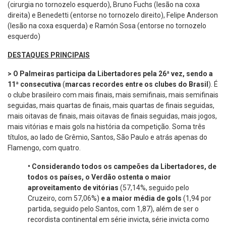
(cirurgia no tornozelo esquerdo), Bruno Fuchs (lesão na coxa
direita) e Benedetti (entorse no tornozelo direito), Felipe Anderson
(lesão na coxa esquerda) e Ramón Sosa (entorse no tornozelo
esquerdo)
DESTAQUES PRINCIPAIS
> O Palmeiras participa da Libertadores pela 26ª vez, sendo a
11ª consecutiva
(
marcas recordes entre os clubes do Brasil
). É
o clube brasileiro com mais finais, mais semifinais, mais semifinais
seguidas, mais quartas de finais, mais quartas de finais seguidas,
mais oitavas de finais, mais oitavas de finais seguidas, mais jogos,
mais vitórias e mais gols na história da competição. Soma três
títulos, ao lado de Grêmio, Santos, São Paulo e atrás apenas do
Flamengo, com quatro.
•
Considerando todos os campeões da Libertadores, de
todos os países, o Verdão ostenta o maior
aproveitamento de vitórias
(57,14%, seguido pelo
Cruzeiro, com 57,06%)
e a maior média de gols
(1,94 por
partida, seguido pelo Santos, com 1,87), além de ser o
recordista continental em série invicta, série invicta como