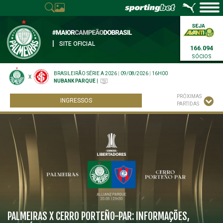
|
SITE OFICIAL
166.094
SÓCIOS
BRASILEIRÃO SÉRIE A 2026
|
09/08/2026
|
16H00
X
NUBANK PARQUE
|
PRÓXIMAS
INGRESSOS
PARTIDAS
PALMEIRAS X CERRO PORTEÑO-PAR: INFORMAÇÕES,