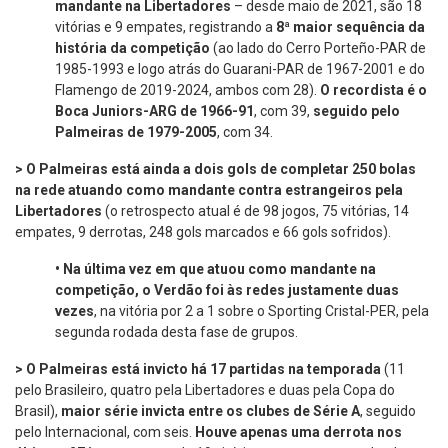
mandante na Libertadores
– desde maio de 2021, são 18
vitórias e 9 empates, registrando a
8ª maior sequência da
história da competição
(ao lado do Cerro Porteño-PAR de
1985-1993 e logo atrás do Guarani-PAR de 1967-2001 e do
Flamengo de 2019-2024, ambos com 28).
O recordista é o
Boca Juniors-ARG de 1966-91
, com 39,
seguido pelo
Palmeiras de 1979-2005
, com 34.
> O Palmeiras está ainda a dois gols de completar 250 bolas
na rede atuando como mandante contra estrangeiros pela
Libertadores
(o retrospecto atual é de 98 jogos, 75 vitórias, 14
empates, 9 derrotas, 248 gols marcados e 66 gols sofridos).
•
Na última vez em que atuou como mandante na
competição, o Verdão foi às redes justamente duas
vezes
, na vitória por 2 a 1 sobre o Sporting Cristal-PER, pela
segunda rodada desta fase de grupos.
> O Palmeiras está invicto há 17 partidas na temporada
(11
pelo Brasileiro, quatro pela Libertadores e duas pela Copa do
Brasil),
maior série invicta entre os clubes de Série A
, seguido
pelo Internacional, com seis.
Houve apenas uma derrota nos