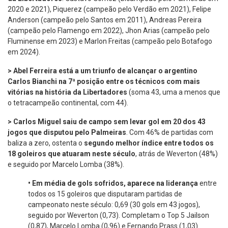
2020 e 2021), Piquerez (campeão pelo Verdão em 2021), Felipe
Anderson (campeão pelo Santos em 2011), Andreas Pereira
(campeão pelo Flamengo em 2022), Jhon Arias (campeão pelo
Fluminense em 2023) e Marlon Freitas (campeão pelo Botafogo
em 2024).
> Abel Ferreira está a um triunfo de alcançar o argentino
Carlos Bianchi na 7ª posição entre os técnicos com mais
vitórias na história da Libertadores
(soma 43, uma a menos que
o tetracampeão continental, com 44).
> Carlos Miguel
saiu de campo sem levar gol em 20 dos 43
jogos que disputou pelo Palmeiras
. Com 46% de partidas com
baliza a zero, ostenta o
segundo
melhor índice entre todos os
18 goleiros que atuaram neste século
, atrás de Weverton (48%)
e seguido por Marcelo Lomba (38%).
•
Em média de gols sofridos, aparece na liderança
entre
todos os 15 goleiros que disputaram partidas de
campeonato neste século: 0,69 (30 gols em 43 jogos),
seguido por Weverton (0,73). Completam o Top 5 Jailson
(0,87), Marcelo Lomba (0,96) e Fernando Prass (1,03).