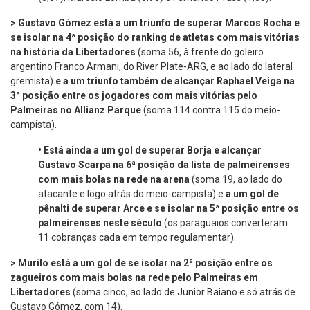
>
Gustavo Gómez está a um triunfo de superar Marcos Rocha e
se isolar na 4ª posição do ranking de atletas com mais vitórias
na história da Libertadores
(soma 56, à frente do goleiro
argentino Franco Armani, do River Plate-ARG, e ao lado do lateral
gremista)
e a um triunfo também de alcançar Raphael Veiga na
3ª posição entre os jogadores com mais vitórias pelo
Palmeiras no Allianz Parque
(soma 114 contra 115 do meio-
campista).
•
Está ainda a um gol de superar Borja e alcançar
Gustavo Scarpa na 6ª posição da lista de palmeirenses
com mais bolas na rede na arena
(soma 19, ao lado do
atacante e logo atrás do meio-campista) e
a um gol de
pênalti
de superar Arce e se isolar na 5ª posição entre os
palmeirenses neste século
(os paraguaios converteram
11 cobranças cada em tempo regulamentar).
> Murilo está a um gol de se isolar na 2ª posição entre os
zagueiros com mais bolas na rede pelo Palmeiras em
Libertadores
(soma cinco, ao lado de Junior Baiano e só atrás de
Gustavo Gómez, com 14).