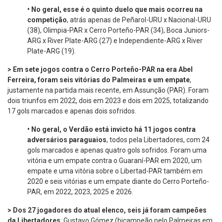
•
No geral, esse é o quinto duelo que mais ocorreu na
competição
, atrás apenas de Peñarol-URU x Nacional-URU
(38), Olimpia-PAR x Cerro Porteño-PAR (34), Boca Juniors-
ARG x River Plate-ARG (27) e Independiente-ARG x River
Plate-ARG (19).
> Em sete jogos contra o Cerro Porteño-PAR na era Abel
Ferreira, foram seis vitórias do Palmeiras e um empate
,
justamente na partida mais recente, em Assunção (PAR). Foram
dois triunfos em 2022, dois em 2023 e dois em 2025, totalizando
17 gols marcados e apenas dois sofridos.
•
No geral, o Verdão está invicto há 11 jogos contra
adversários paraguaios
, todos pela Libertadores, com 24
gols marcados e apenas quatro gols sofridos. Foram uma
vitória e um empate contra o Guaraní-PAR em 2020, um
empate e uma vitória sobre o Libertad-PAR também em
2020 e seis vitórias e um empate diante do Cerro Porteño-
PAR, em 2022, 2023, 2025 e 2026.
> Dos 27 jogadores do atual elenco, seis já foram campeões
da Libertadores
: Gustavo Gómez (bicampeão pelo Palmeiras em