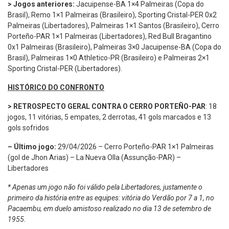
> Jogos anteriores:
Jacuipense-BA 1×4 Palmeiras (Copa do
Brasil), Remo 1×1 Palmeiras (Brasileiro), Sporting Cristal-PER 0x2
Palmeiras (Libertadores), Palmeiras 1×1 Santos (Brasileiro), Cerro
Porteño-PAR 1×1 Palmeiras (Libertadores), Red Bull Bragantino
0x1 Palmeiras (Brasileiro), Palmeiras 3×0 Jacuipense-BA (Copa do
Brasil), Palmeiras 1×0 Athletico-PR (Brasileiro) e Palmeiras 2×1
Sporting Cristal-PER (Libertadores).
HISTÓRICO DO CONFRONTO
> RETROSPECTO GERAL CONTRA O CERRO PORTEÑO-PAR
: 18
jogos, 11 vitórias, 5 empates, 2 derrotas, 41 gols marcados e 13
gols sofridos
– Último jogo:
29/04/2026 – Cerro Porteño-PAR 1×1 Palmeiras
(gol de Jhon Arias) – La Nueva Olla (Assunção-PAR) –
Libertadores
* Apenas um jogo não foi válido pela Libertadores, justamente o
primeiro da história entre as equipes: vitória do Verdão por 7 a 1, no
Pacaembu, em duelo amistoso realizado no dia 13 de setembro de
1955.