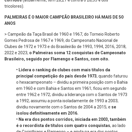
corridos
(atualmente, tem 28,21% contra o 28,35% dos
tricolores).
PALMEIRAS É O MAIOR CAMPEÃO BRASILEIRO HÁ MAIS DE 50
ANOS
> Campeão da Taça Brasil de 1960 e 1967, do Torneio Roberto
Gomes Pedrosa de 1967 e 1969, do Campeonato Nacional de
Clubes de 1972 e 1973 e do Brasileirão de 1993, 1994, 2016, 2018,
2022 e 2023,
o Palmeiras soma 12 conquistas de Campeonato
Brasileiro, seguido por Flamengo e Santos, com oito.
•
Lidera o ranking de clubes com mais títulos da
principal competição do país desde 1973
, quando faturou
o hexacampeonato – dividiu a primeira posição com o Bahia
em 1960 e com Bahia e Santos em 1961; ficou em segundo
entre 1962 e 1972; dividiu a liderança com o Santos de 1973
a 1992; assumiu a ponta isoladamente de 1993 a 2003;
dividiu novamente com o Santos de 2004 a 2015; e
se
isolou definitivamente em 2016.
•
Na era dos pontos corridos, iniciada em 2003, também
é o recordista de títulos com quatro conquistas
, ao lado
de Corinthians e Flamengo – e ainda na era dos pontos