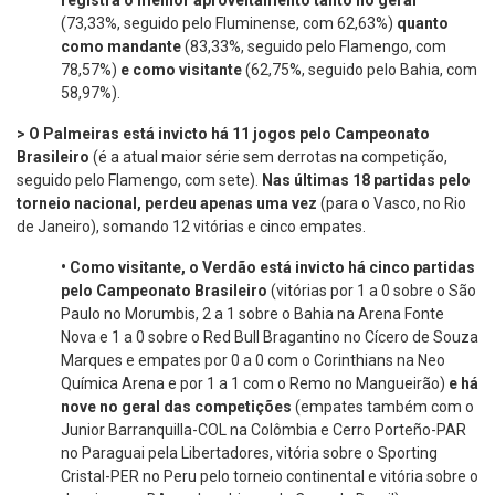
registra o melhor aproveitamento tanto no geral
(73,33%, seguido pelo Fluminense, com 62,63%)
quanto
como mandante
(83,33%, seguido pelo Flamengo, com
78,57%)
e
como visitante
(62,75%, seguido pelo Bahia, com
58,97%).
> O Palmeiras está invicto há 11 jogos pelo Campeonato
Brasileiro
(é a atual maior série sem derrotas na competição,
seguido pelo Flamengo, com sete).
Nas últimas 18 partidas pelo
torneio nacional, perdeu apenas uma vez
(para o Vasco, no Rio
de Janeiro), somando 12 vitórias e cinco empates.
•
Como visitante, o Verdão está invicto há cinco partidas
pelo Campeonato Brasileiro
(vitórias por 1 a 0 sobre o São
Paulo no Morumbis, 2 a 1 sobre o Bahia na Arena Fonte
Nova e 1 a 0 sobre o Red Bull Bragantino no Cícero de Souza
Marques e empates por 0 a 0 com o Corinthians na Neo
Química Arena e por 1 a 1 com o Remo no Mangueirão)
e há
nove no geral das competições
(empates também com o
Junior Barranquilla-COL na Colômbia e Cerro Porteño-PAR
no Paraguai pela Libertadores, vitória sobre o Sporting
Cristal-PER no Peru pelo torneio continental e vitória sobre o