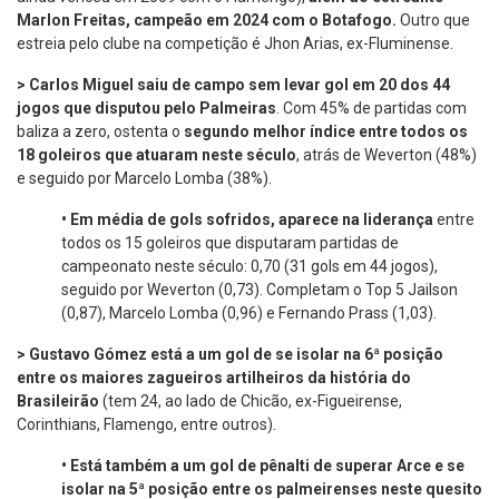
Marlon Freitas, campeão em 2024 com o Botafogo.
Outro que
estreia pelo clube na competição é Jhon Arias, ex-Fluminense.
> Carlos Miguel
saiu de campo sem levar gol em 20 dos 44
jogos que disputou pelo Palmeiras
. Com 45% de partidas com
baliza a zero, ostenta o
segundo
melhor índice entre todos os
18 goleiros que atuaram neste século
, atrás de Weverton (48%)
e seguido por Marcelo Lomba (38%).
•
Em média de gols sofridos, aparece na liderança
entre
todos os 15 goleiros que disputaram partidas de
campeonato neste século: 0,70 (31 gols em 44 jogos),
seguido por Weverton (0,73). Completam o Top 5 Jailson
(0,87), Marcelo Lomba (0,96) e Fernando Prass (1,03).
> Gustavo Gómez está a um gol de se isolar na 6ª posição
entre os maiores zagueiros artilheiros da história do
Brasileirão
(tem 24, ao lado de Chicão, ex-Figueirense,
Corinthians, Flamengo, entre outros).
•
Está também a um gol de pênalti
de superar Arce e se
isolar na 5ª posição entre os palmeirenses neste quesito