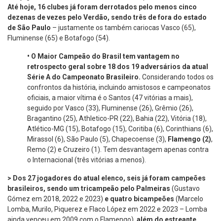
Até hoje, 16 clubes já foram derrotados pelo menos cinco
dezenas de vezes pelo Verdão, sendo três de fora do estado
de São Paulo
– justamente os também cariocas Vasco (65),
Fluminense (65) e Botafogo (54).
•
O Maior Campeão do Brasil tem vantagem no
retrospecto geral sobre 18 dos 19 adversários da atual
Série A do Campeonato Brasileiro.
Considerando todos os
confrontos da história, incluindo amistosos e campeonatos
oficiais, a maior vítima é o Santos (47 vitórias a mais),
seguido por Vasco (33), Fluminense (26), Grêmio (26),
Bragantino (25), Athletico-PR (22), Bahia (22), Vitória (18),
Atlético-MG (15), Botafogo (15), Coritiba (6), Corinthians (6),
Mirassol (6), São Paulo (5), Chapecoense (3),
Flamengo (2)
,
Remo (2) e Cruzeiro (1). Tem desvantagem apenas contra
o Internacional (três vitórias a menos).
> Dos 27 jogadores do atual elenco, seis já foram campeões
brasileiros, sendo um tricampeão pelo Palmeiras
(Gustavo
Gómez em 2018, 2022 e 2023)
e
quatro bicampeões
(Marcelo
Lomba, Murilo, Piquerez e Flaco López em 2022 e 2023 – Lomba
ainda venceu em 2009 com o Flamengo),
além do estreante