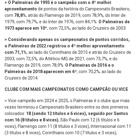
> O Palmeiras de 1993 é o campeão com o 4º melhor
aproveitamento
de pontos da história do Campeonato Brasileiro,
com
78,8%
, atrás do Flamengo de 2019, com 78,9%, do Inter de
1979, com 79,7%, e do Inter de 1976, com 84,1%.
O Palmeiras de
1973 aparece em 10º
, com 72,5%, ao lado do Cruzeiro de 2003.
> Considerando apenas os campeonatos de pontos corridos,
o Palmeiras de 2022 registrou o 4º melhor aproveitamento
com 71,1%
, ao lado do Corinthians de 2015 e atrás do Cruzeiro de
2003, com 72,5%, do Atlético-MG de 2021, com 73,7%, e do
Flamengo de 2019, com 78,9%.
O Palmeiras de 2016 e o
Palmeiras de 2018 aparecem em 6º
, com 70,2%, ao lado do
Cruzeiro de 2014.
CLUBE COM MAIS CAMPEONATOS COMO CAMPEÃO OU VICE
> Vice-campeão em 2024 e 2025, o Palmeiras é o clube que mais
vezes terminou o Campeonato Brasileiro entre os dois primeiros
colocados:
18 (sendo 12 títulos e 6 vices), seguido por Santos
com 16 (8 títulos e 8 vices)
, São Paulo com 12 (6 títulos e 6
vices), Flamengo com 11 (8 títulos e 3 vices), Internacional com 11
(3 títulos e 8 vices), Corinthians com 10 (7 títulos e 3 vices),