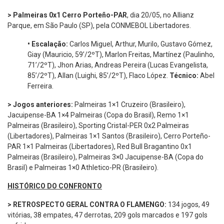
> Palmeiras 0x1 Cerro Porteño-PAR
, dia 20/05, no Allianz
Parque, em São Paulo (SP), pela CONMEBOL Libertadores.
•
Escalação:
Carlos Miguel, Arthur, Murilo, Gustavo Gómez,
Giay (Mauricio, 59’/2ºT), Marlon Freitas, Martínez (Paulinho,
71’/2ºT), Jhon Arias, Andreas Pereira (Lucas Evangelista,
85’/2ºT), Allan (Luighi, 85’/2ºT), Flaco López.
Técnico:
Abel
Ferreira.
> Jogos anteriores:
Palmeiras 1×1 Cruzeiro (Brasileiro),
Jacuipense-BA 1×4 Palmeiras (Copa do Brasil), Remo 1×1
Palmeiras (Brasileiro), Sporting Cristal-PER 0x2 Palmeiras
(Libertadores), Palmeiras 1×1 Santos (Brasileiro), Cerro Porteño-
PAR 1×1 Palmeiras (Libertadores), Red Bull Bragantino 0x1
Palmeiras (Brasileiro), Palmeiras 3×0 Jacuipense-BA (Copa do
Brasil) e Palmeiras 1×0 Athletico-PR (Brasileiro).
HISTÓRICO DO CONFRONTO
> RETROSPECTO GERAL CONTRA O FLAMENGO:
134 jogos, 49
vitórias, 38 empates, 47 derrotas, 209 gols marcados e 197 gols