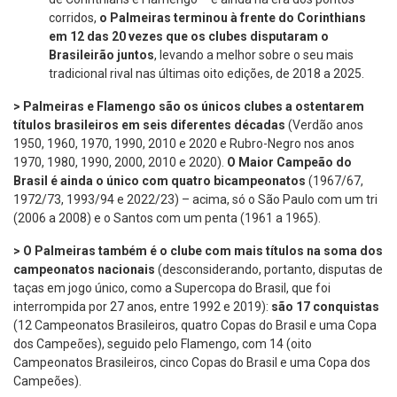
corridos,
o Palmeiras terminou à frente do Corinthians
em 12 das 20 vezes que os clubes disputaram o
Brasileirão juntos
, levando a melhor sobre o seu mais
tradicional rival nas últimas oito edições, de 2018 a 2025.
> Palmeiras e Flamengo são os únicos clubes a ostentarem
títulos brasileiros em seis diferentes décadas
(Verdão anos
1950, 1960, 1970, 1990, 2010 e 2020 e Rubro-Negro nos anos
1970, 1980, 1990, 2000, 2010 e 2020).
O Maior Campeão do
Brasil é ainda o único com quatro bicampeonatos
(1967/67,
1972/73, 1993/94 e 2022/23) – acima, só o São Paulo com um tri
(2006 a 2008) e o Santos com um penta (1961 a 1965).
> O Palmeiras também é o clube com mais títulos na soma dos
campeonatos nacionais
(desconsiderando, portanto, disputas de
taças em jogo único, como a Supercopa do Brasil, que foi
interrompida por 27 anos, entre 1992 e 2019):
são 17 conquistas
(12 Campeonatos Brasileiros, quatro Copas do Brasil e uma Copa
dos Campeões), seguido pelo Flamengo, com 14 (oito
Campeonatos Brasileiros, cinco Copas do Brasil e uma Copa dos
Campeões).