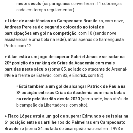
neste século
(os paraguaios converteram 11 cobranças
cada em tempo regulamentar).
> Líder de assistências no Campeonato Brasileiro
, com nove,
Andreas Pereira é o segundo colocado no total de
participações em gol na competição
, com 10 (sendo nove
assistências e uma bola na rede), atrás apenas do flamenguista
Pedro, com 12.
> Allan está a um jogo de superar Gabriel Jesus e se isolar na
20ª posição do ranking de Crias da Academia com mais
partidas neste século
(soma 85, ao lado do atacante do Arsenal-
ING e à frente de Estêvão, com 83, e Endrick, com 82).
•
Está também a um gol de alcançar Patrick de Paula na
8ª posição entre as Crias da Academia com mais bolas
na rede pelo Verdão desde 2020
(soma sete, logo atrás do
bicampeão da Libertadores, com oito).
> Flaco López está a um gol de superar Edmundo e se isolar na
6ª posição entre os artilheiros do Palmeiras em Campeonato
Brasileiro
(soma 34, ao lado do bicampeão nacional em 1993 e