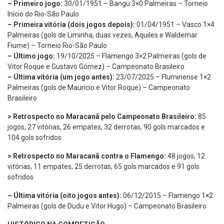
– Primeiro jogo:
30/01/1951 – Bangu 3×0 Palmeiras – Torneio
Início do Rio-São Paulo
– Primeira vitória (dois jogos depois):
01/04/1951 – Vasco 1×4
Palmeiras (gols de Liminha, duas vezes, Aquiles e Waldemar
Fiume) – Torneio Rio-São Paulo
– Último jogo:
19/10/2025 – Flamengo 3×2 Palmeiras (gols de
Vitor Roque e Gustavo Gómez) – Campeonato Brasileiro
– Última vitória (um jogo antes):
23/07/2025 – Fluminense 1×2
Palmeiras (gols de Mauricio e Vitor Roque) – Campeonato
Brasileiro
> Retrospecto no Maracanã pelo Campeonato Brasileiro:
85
jogos, 27 vitórias, 26 empates, 32 derrotas, 90 gols marcados e
104 gols sofridos
> Retrospecto no Maracanã contra o Flamengo:
48 jogos, 12
vitórias, 11 empates, 25 derrotas, 65 gols marcados e 91 gols
sofridos
– Última vitória (oito jogos antes):
06/12/2015 – Flamengo 1×2
Palmeiras (gols de Dudu e Vitor Hugo) – Campeonato Brasileiro