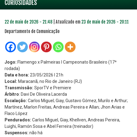
CURIOSIDADES
22 de maio de 2026 - 21:48
| Atualizado em
23 de maio de 2026 - 20:11
Departamento de Comunicação
Jogo:
Flamengo x Palmeiras l Campeonato Brasileiro (17ª
rodada)
Data e hora:
23/05/2026 l 21h
Local:
Maracanã, no Rio de Janeiro (RJ)
Transmissão:
SporTV e Premiere
Árbitro
: Davi De Oliveira Lacerda
Escalação:
Carlos Miguel; Giay, Gustavo Gómez, Murilo e Arthur;
Martínez, Marlon Freitas, Andreas Pereira e Allan; Jhon Arias e
Flaco López
Pendurados:
Carlos Miguel, Giay, Khellven, Andreas Pereira,
Luighi, Ramón Sosa e Abel Ferreira (treinador)
Suspensos:
não há