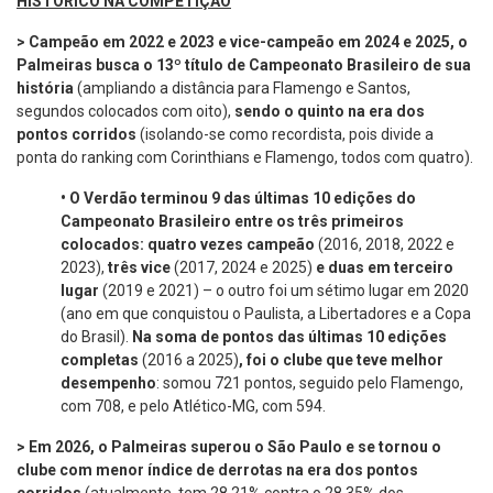
HISTÓRICO NA COMPETIÇÃO
> Campeão em 2022 e 2023 e vice-campeão em 2024 e 2025, o
Palmeiras busca o 13º título de Campeonato Brasileiro de sua
história
(ampliando a distância para Flamengo e Santos,
segundos colocados com oito),
sendo o quinto na era dos
pontos corridos
(isolando-se como recordista, pois divide a
ponta do ranking com Corinthians e Flamengo, todos com quatro).
•
O Verdão terminou 9 das últimas 10 edições do
Campeonato Brasileiro entre os três primeiros
colocados: quatro vezes campeão
(2016, 2018, 2022 e
2023),
três vice
(2017, 2024 e 2025)
e duas em terceiro
lugar
(2019 e 2021) – o outro foi um sétimo lugar em 2020
(ano em que conquistou o Paulista, a Libertadores e a Copa
do Brasil).
Na soma de pontos das últimas 10 edições
completas
(2016 a 2025)
, foi o clube que teve melhor
desempenho
: somou 721 pontos, seguido pelo Flamengo,
com 708, e pelo Atlético-MG, com 594.
> Em 2026, o Palmeiras superou o São Paulo e se tornou o
clube com menor índice de derrotas na era dos pontos