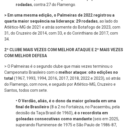
rodadas
, contra 27 do Flamengo.
> Em uma mesma edição, o Palmeiras de 2022 registrou a
quarta maior sequência na liderança: 29 rodadas
, ao lado do
Atlético-MG de 2021 e atrás somente do Botafogo de 2023, com
31, do Cruzeiro de 2014, com 33, e do Corinthians de 2017, com
34.
2º CLUBE MAIS VEZES COM MELHOR ATAQUE E 2º MAIS VEZES
COM MELHOR DEFESA
> O Palmeiras é o segundo clube que mais vezes terminou o
Campeonato Brasileiro com o
melhor ataque: oito edições no
total
(1967, 1993, 1994, 2016, 2017, 2018, 2022 e 2023), só atrás
do Flamengo, com nove, e seguido por Atlético-MG, Cruzeiro e
Santos, todos com sete.
•
O Verdão, aliás, é o dono da maior goleada em uma
final de Brasileiro
(8 a 2 no Fortaleza, no Pacaembu, pela
decisão da Taça Brasil de 1960),
é o recordista em
goleadas consecutivas como mandante
(seis em 2025,
superando Fluminense de 1975 e São Paulo de 1986-87,