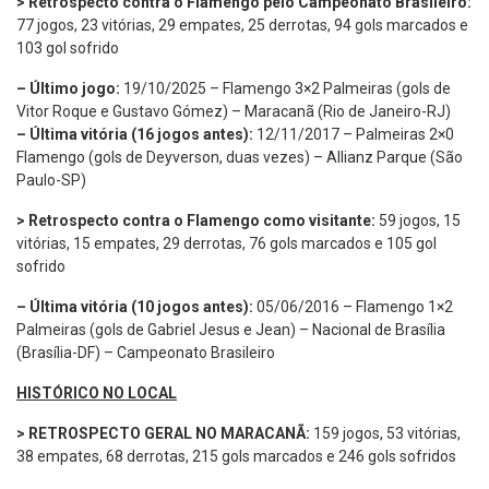
> Retrospecto contra o Flamengo pelo Campeonato Brasileiro:
77 jogos, 23 vitórias, 29 empates, 25 derrotas, 94 gols marcados e
103 gol sofrido
– Último jogo:
19/10/2025 – Flamengo 3×2 Palmeiras (gols de
Vitor Roque e Gustavo Gómez) – Maracanã (Rio de Janeiro-RJ)
– Última vitória (16 jogos antes):
12/11/2017 – Palmeiras 2×0
Flamengo (gols de Deyverson, duas vezes) – Allianz Parque (São
Paulo-SP)
> Retrospecto contra o Flamengo como visitante:
59 jogos, 15
vitórias, 15 empates, 29 derrotas, 76 gols marcados e 105 gol
sofrido
– Última vitória (10 jogos antes):
05/06/2016 – Flamengo 1×2
Palmeiras (gols de Gabriel Jesus e Jean) – Nacional de Brasília
(Brasília-DF) – Campeonato Brasileiro
HISTÓRICO NO LOCAL
> RETROSPECTO GERAL NO MARACANÃ:
159 jogos, 53 vitórias,
38 empates, 68 derrotas, 215 gols marcados e 246 gols sofridos