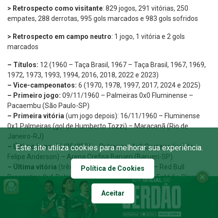
> Retrospecto como visitante
: 829 jogos, 291 vitórias, 250
empates, 288 derrotas, 995 gols marcados e 983 gols sofridos
> Retrospecto em campo neutro
: 1 jogo, 1 vitória e 2 gols
marcados
– Títulos:
12 (1960 – Taça Brasil, 1967 – Taça Brasil, 1967, 1969,
1972, 1973, 1993, 1994, 2016, 2018, 2022 e 2023)
– Vice-campeonatos:
6 (1970, 1978, 1997, 2017, 2024 e 2025)
– Primeiro jogo:
09/11/1960 – Palmeiras 0x0 Fluminense –
Pacaembu (São Paulo-SP)
– Primeira vitória
(um jogo depois): 16/11/1960 – Fluminense
0x1 Palmeiras (gol de Humberto Tozzi) – Maracanã (Rio de
Janeiro-RJ)
– Último jogo:
16/05/2026 – Palmeiras 1×1 Cruzeiro (gol de
Este site utiliza cookies para melhorar sua experiência.
Felipe Anderson) – Arena Crefisa Barueri (Barueri-SP)
– Última vitória
(três jogos antes): 26/04/2026 – Red Bull
Política de Cookies
Bragantino 0x1 Palmeiras (gol de Flaco López) – Estádio Cícero de
Souza Marques (Bragança Paulista-SP)
Aceitar
– Maior goleada como mandante:
30/03/1984 – Palmeiras 7×0
CRB-AL (gols de Jorginho Putinatti, três vezes, Reinaldo Xavier,