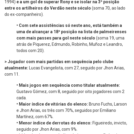
1994)
e a um gol de superar Rony e se isolar na 3ª posição
entre os artilheiros do Verdão neste século
(soma 70, ao lado
do ex-companheiro).
•
Com sete assistências só neste ano, está também a
uma de alcançar a 18ª posição na lista de palmeirenses
com mais passes para gol neste século
(soma 19, uma
atrás de Piquerez, Edmundo, Robinho, Muñoz e Leandro,
todos com 20).
> Jogador com mais partidas em sequência pelo clube
atualmente:
Lucas Evangelista, com 27, seguido por Jhon Arias,
com 11.
•
Mais jogos em sequência como titular atualmente:
Gustavo Gómez, com 8, seguido por oito jogadores com 2
cada.
•
Maior índice de vitórias do elenco:
Bruno Fuchs, Larson
e Jhon Arias, os três com 70%, seguidos por Emiliano
Martínez, com 67%.
•
Menor índice de derrotas do elenco:
Figueiredo, invicto,
seguido por Jhon Arias, com 9%.