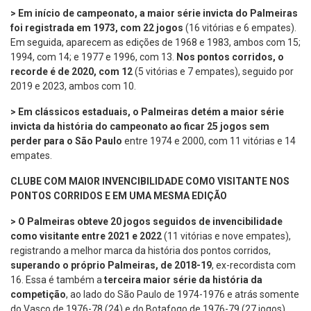
> Em início de campeonato, a maior série invicta do Palmeiras
foi registrada em 1973, com 22 jogos
(16 vitórias e 6 empates).
Em seguida, aparecem as edições de 1968 e 1983, ambos com 15;
1994, com 14; e 1977 e 1996, com 13.
Nos pontos corridos, o
recorde é de 2020, com 12
(5 vitórias e 7 empates), seguido por
2019 e 2023, ambos com 10.
> Em clássicos estaduais, o Palmeiras detém a maior série
invicta da história do campeonato ao ficar 25 jogos sem
perder para o São Paulo
entre 1974 e 2000, com 11 vitórias e 14
empates.
CLUBE COM MAIOR INVENCIBILIDADE COMO VISITANTE NOS
PONTOS CORRIDOS E EM UMA MESMA EDIÇÃO
> O Palmeiras obteve 20 jogos seguidos de invencibilidade
como visitante entre 2021 e 2022
(11 vitórias e nove empates),
registrando a melhor marca da história dos pontos corridos,
superando o próprio Palmeiras, de 2018-19
, ex-recordista com
16. Essa é também a
terceira maior série da história da
competição
, ao lado do São Paulo de 1974-1976 e atrás somente
do Vasco de 1976-78 (24) e do Botafogo de 1976-79 (27 jogos).