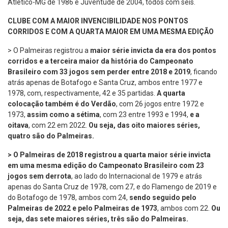
Atlético-MG de 1986 e Juventude de 2004, todos com seis.
CLUBE COM A MAIOR INVENCIBILIDADE NOS PONTOS
CORRIDOS E COM A QUARTA MAIOR EM UMA MESMA EDIÇÃO
> O Palmeiras registrou a
maior série invicta da era dos pontos
corridos e a terceira maior da história do Campeonato
Brasileiro com 33 jogos sem perder entre 2018 e 2019
, ficando
atrás apenas de Botafogo e Santa Cruz, ambos entre 1977 e
1978, com, respectivamente, 42 e 35 partidas.
A quarta
colocação também é do Verdão
, com 26 jogos entre 1972 e
1973,
assim como a sétima
, com 23 entre 1993 e 1994,
e a
oitava
, com 22 em 2022.
Ou seja, das oito maiores séries,
quatro são do Palmeiras.
> O Palmeiras de 2018 registrou a quarta maior série invicta
em uma mesma edição do Campeonato Brasileiro com 23
jogos sem derrota
, ao lado do Internacional de 1979 e atrás
apenas do Santa Cruz de 1978, com 27, e do Flamengo de 2019 e
do Botafogo de 1978, ambos com 24,
sendo seguido pelo
Palmeiras de 2022 e pelo Palmeiras de 1973
, ambos com 22.
Ou
seja, das sete maiores séries, três são do Palmeiras.