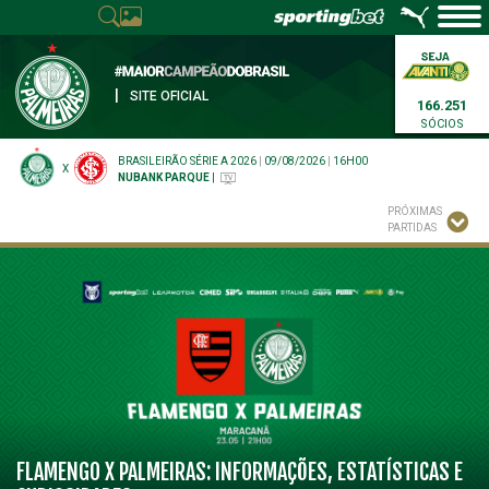
|
SITE OFICIAL
166.251
SÓCIOS
BRASILEIRÃO SÉRIE A 2026
|
09/08/2026
|
16H00
X
NUBANK PARQUE
|
PRÓXIMAS
PARTIDAS
FLAMENGO X PALMEIRAS: INFORMAÇÕES, ESTATÍSTICAS E