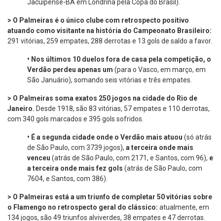
Jacuipense-BA em Londrina pela Copa do Brasil).
>
O Palmeiras é o único clube com retrospecto positivo
atuando como visitante na história do Campeonato Brasileiro:
291 vitórias, 259 empates, 288 derrotas e 13 gols de saldo a favor.
•
Nos últimos 10 duelos fora de casa pela competição, o
Verdão perdeu apenas um
(para o Vasco, em março, em
São Januário), somando seis vitórias e três empates.
> O Palmeiras soma exatos 250 jogos na cidade do Rio de
Janeiro.
Desde 1918, são 83 vitórias, 57 empates e 110 derrotas,
com 340 gols marcados e 395 gols sofridos.
•
É a segunda cidade onde o Verdão mais atuou
(só atrás
de São Paulo, com 3739 jogos),
a terceira onde mais
venceu
(atrás de São Paulo, com 2171, e Santos, com 96),
e
a terceira onde mais fez gols
(atrás de São Paulo, com
7604, e Santos, com 386).
> O Palmeiras está a um triunfo de completar 50 vitórias sobre
o Flamengo no retrospecto geral do clássico:
atualmente, em
134 jogos, são 49 triunfos alviverdes, 38 empates e 47 derrotas.