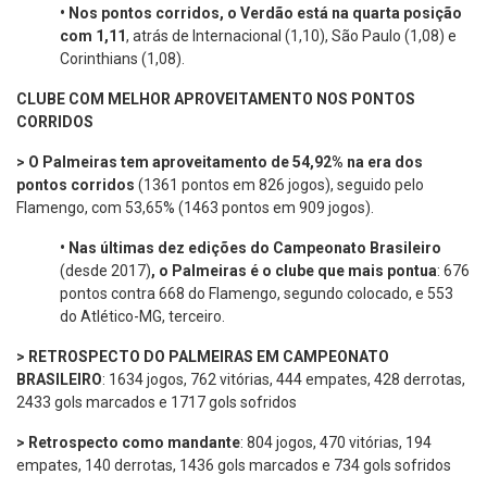
•
Nos pontos corridos, o Verdão está na quarta posição
com 1,11
, atrás de Internacional (1,10), São Paulo (1,08) e
Corinthians (1,08).
CLUBE COM MELHOR APROVEITAMENTO NOS PONTOS
CORRIDOS
> O Palmeiras tem aproveitamento de 54,92% na era dos
pontos corridos
(1361 pontos em 826 jogos), seguido pelo
Flamengo, com 53,65% (1463 pontos em 909 jogos).
•
Nas últimas dez edições do Campeonato Brasileiro
(desde 2017)
, o Palmeiras é o clube que mais pontua
: 676
pontos contra 668 do Flamengo, segundo colocado, e 553
do Atlético-MG, terceiro.
> RETROSPECTO DO PALMEIRAS EM CAMPEONATO
BRASILEIRO
: 1634 jogos, 762 vitórias, 444 empates, 428 derrotas,
2433 gols marcados e 1717 gols sofridos
> Retrospecto como mandante
: 804 jogos, 470 vitórias, 194
empates, 140 derrotas, 1436 gols marcados e 734 gols sofridos