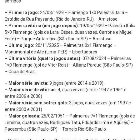
sofridos
– Primeiro jogo:
24/03/1929 – Flamengo 1×0 Palestra Italia –
Estádio da Rua Paysandu (Rio de Janeiro-RJ) – Amistoso
– Primeira vitória (um jogo depois):
19/05/1929 – Palestra Italia
5×0 Flamengo (gols de Lara, Osses, duas vezes, Carrone e Miguel
Feite) – Parque Antarctica (São Paulo-SP) – Amistoso
– Último jogo:
20/11/2025 – Palmeiras 0x1 Flamengo –
Monumental de Ate (Lima-PER) – Libertadores
– Última vitória (quatro jogos antes):
07/08/2024 – Palmeiras
1×0 Flamengo (gol de Vitor Reis) – Allianz Parque (São Paulo-SP)
– Copa do Brasil
– Maior série invicta:
9 jogos (entre 2014 e 2018)
– Maior série de vitórias:
4, duas vezes (entre 1947 e 1951 e
entre 2006 e 2008)
– Maior série sem sofrer gols:
3 jogos, duas vezes (em 1997 e
entre 2000 e 2001)
– Maior goleada:
25/02/1951 – Palmeiras 7×1 Flamengo (gols de
Liminha, quatro vezes, Rodrigues Tatu, Eduardo Lima e Aquiles) –
Pacaembu (São Paulo-SP) – Torneio Rio-São Paulo