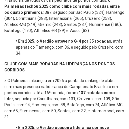
> Na soma de todos os campeonatos de pontos corridos,
o
Palmeiras fechou 2025 como clube com mais rodadas entre
os quatro primeiros
: 387, seguido por São Paulo (324), Flamengo
(304), Corinthians (283), Internacional (266), Cruzeiro (258),
Atlético-MG (249), Grêmio (248), Santos (237), Fluminense (180),
Botafogo (170), Athletico-PR (89) e Vasco (83).
•
Em 2025, o Verdão esteve no G-4 por 35 rodadas
, atrás
apenas do Flamengo, com 36, e seguido pelo Cruzeiro, com
34.
CLUBE COM MAIS RODADAS NA LIDERANÇA NOS PONTOS
CORRIDOS
> O Palmeiras alcançou em 2026 a ponta do ranking de clubes
com mais presença na liderança do Campeonato Brasileiro em
pontos corridos: até a 16ª rodada, foram
137 rodadas como
líder
, seguido por Corinthians, com 131, Cruzeiro, com 109, São
Paulo, com 94, Flamengo, com 88, Botafogo, com 74, Atlético-MG,
com 65, Fluminense, com 50, Santos, com 32, e Internacional, com
31.
•
Em 2025, o Verdão ocupou a liderança por nove