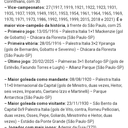
Corinthians, com 30.
– Vice-campeonatos:
27 (1917, 1919, 1921, 1922, 1923, 1931,
1935, 1937, 1939, 1949, 1951, 1953, 1954, 1961, 1964, 1965, 1969,
1970, 1971, 1973, 1986, 1992, 1995, 1999, 2015, 2018 e 2021).
É o
maior vice-campeão da história
, à frente do São Paulo, com 25.
– Primeiro jogo:
13/05/1916 – Palestra Italia 1×1 Mackenzie (gol
de Gobatto) – Chácara da Floresta (São Paulo-SP)
– Primeira vitória:
28/05/1916 – Palestra Italia 3×2 Ypiranga
(gols de Bernardini, Gobatto e Severino) – Chácara da Floresta
(São Paulo-SP)
– Último jogo:
20/02/2025 – Palmeiras 3×1 Botafogo-SP (gols de
Estêvão, Facundo Torres e Luighi) – Allianz Parque (São Paulo-SP)
– Maior goleada como mandante:
08/08/1920 – Palestra Italia
11×0 Internacional da Capital (gols de Ministro, duas vezes, Heitor,
seis vezes, Imparato, Caetano Izzo e Martinelli) – Parque
Antarctica (São Paulo-SP)
– Maior goleada como visitante:
23/11/1930 – São Bento da
Capital 0x9 Palestra Italia (gols de Vito, contra, Romeu Pellicciari,
duas vezes, Osses, Pepe, Goliardo, Ministrinho e Heitor, duas
vezes) – Estádio da Ponte Grande (São Paulo-SP)
– Jogador com mais jogos:
Ademir da Guia (373)