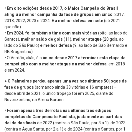
•
Em oito edições desde 2017, o Maior Campeão do Brasil
atingiu a melhor campanha da fase de grupos em cinco
: 2017,
2018, 2022, 2023 e 2024.
E a melhor defesa em sete
(só 2021
que não).
•
Em 2024, foi também o time
com
mais vitórias
(oito, ao lado do
Santos),
melhor saldo de gols
(11),
melhor ataque
(20 gols, ao
lado do São Paulo)
e melhor defesa
(9, ao lado de São Bernardo e
RB Bragantino).
•
O Verdão, aliás, é o
único desde 2017 a terminar esta etapa da
competição com o melhor ataque e a melhor defesa
, em 2018
e em 2024.
> O Palmeiras perdeu apenas uma vez nos últimos 50 jogos de
fase de grupos
(somando ainda 33 vitórias e 16 empates) –
desde abril de 2021, o único tropeço foi em 2025, diante do
Novorizontino, na Arena Barueri.
•
Foram apenas três derrotas nas últimas três edições
completas do Campeonato Paulista, justamente as partidas
de ida das finais
de 2022 (contra o São Paulo, por 3 a 1), de 2023
(contra o Água Santa, por 2 a 1) e de 2024 (contra o Santos, por 1