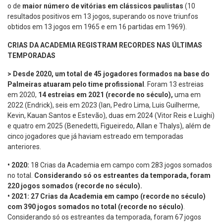
o de
maior número de vitórias
em clássicos paulistas
(10
resultados positivos em 13 jogos, superando os nove triunfos
obtidos em 13 jogos em 1965 e em 16 partidas em 1969).
CRIAS DA ACADEMIA REGISTRAM RECORDES NAS ÚLTIMAS
TEMPORADAS
> Desde 2020, um total de 45 jogadores formados na base do
Palmeiras atuaram pelo time profissional
. Foram 13 estreias
em 2020,
14 estreias em 2021 (recorde no século),
uma em
2022 (Endrick), seis em 2023 (Ian, Pedro Lima, Luis Guilherme,
Kevin, Kauan Santos e Estevão), duas em 2024 (Vitor Reis e Luighi)
e quatro em 2025 (Benedetti, Figueiredo, Allan e Thalys), além de
cinco jogadores que já haviam estreado em temporadas
anteriores.
•
2020:
18 Crias da Academia em campo com 283 jogos somados
no total.
Considerando só os
estreantes da temporada, foram
220 jogos somados (recorde no século).
•
2021:
27 Crias da Academia em campo (recorde no século)
com 390 jogos somados no total (recorde no século)
.
Considerando só os estreantes da temporada, foram 67 jogos