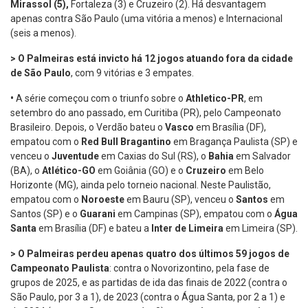
Mirassol (5),
Fortaleza (3) e Cruzeiro (2). Há desvantagem
apenas contra São Paulo (uma vitória a menos) e Internacional
(seis a menos).
> O Palmeiras está invicto há 12 jogos atuando fora da cidade
de São Paulo
, com 9 vitórias e 3 empates.
•
A série começou com o triunfo sobre o
Athletico-PR
, em
setembro do ano passado, em Curitiba (PR), pelo Campeonato
Brasileiro. Depois, o Verdão bateu o
Vasco
em Brasília (DF),
empatou com o
Red Bull Bragantino
em Bragança Paulista (SP) e
venceu o
Juventude
em Caxias do Sul (RS), o
Bahia
em Salvador
(BA), o
Atlético-GO
em Goiânia (GO) e o
Cruzeiro
em Belo
Horizonte (MG), ainda pelo torneio nacional. Neste Paulistão,
empatou com o
Noroeste
em Bauru (SP), venceu o
Santos
em
Santos (SP) e o
Guarani
em Campinas (SP), empatou com o
Água
Santa
em Brasília (DF) e bateu a
Inter de Limeira
em Limeira (SP).
> O Palmeiras perdeu apenas quatro dos últimos 59 jogos de
Campeonato Paulista
: contra o Novorizontino, pela fase de
grupos de 2025, e as partidas de ida das finais de 2022 (contra o
São Paulo, por 3 a 1), de 2023 (contra o Água Santa, por 2 a 1) e