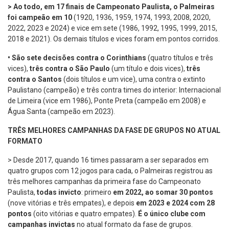
> Ao todo, em 17 finais de Campeonato Paulista, o Palmeiras
foi campeão em 10
(1920, 1936, 1959, 1974, 1993, 2008, 2020,
2022, 2023 e 2024) e vice em sete (1986, 1992, 1995, 1999, 2015,
2018 e 2021). Os demais títulos e vices foram em pontos corridos.
•
São sete decisões contra o Corinthians
(quatro títulos e três
vices),
três contra o São Paulo
(um título e dois vices),
três
contra o Santos
(dois títulos e um vice), uma contra o extinto
Paulistano (campeão) e três contra times do interior: Internacional
de Limeira (vice em 1986), Ponte Preta (campeão em 2008) e
Água Santa (campeão em 2023).
TRÊS MELHORES CAMPANHAS DA FASE DE GRUPOS NO ATUAL
FORMATO
> Desde 2017, quando 16 times passaram a ser separados em
quatro grupos com 12 jogos para cada, o Palmeiras registrou as
três melhores campanhas da primeira fase do Campeonato
Paulista,
todas invicto
: primeiro
em 2022, ao somar 30 pontos
(nove vitórias e três empates), e depois
em 2023 e 2024 com 28
pontos
(oito vitórias e quatro empates).
É o único clube com
campanhas invictas
no atual formato da fase de grupos.