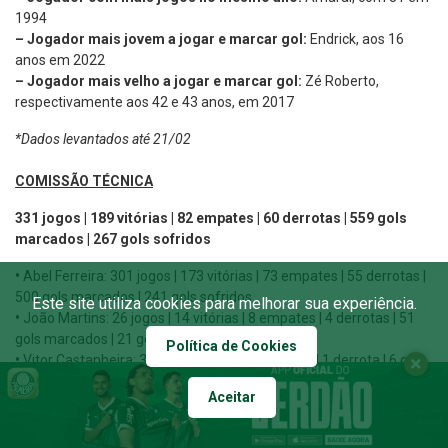
1994
– Jogador mais jovem a jogar e marcar gol:
Endrick, aos 16
anos em 2022
– Jogador mais velho a jogar e marcar gol:
Zé Roberto,
respectivamente aos 42 e 43 anos, em 2017
*Dados levantados até 21/02
COMISSÃO TÉCNICA
331 jogos | 189 vitórias | 82 empates | 60 derrotas | 559 gols
marcados | 267 gols sofridos
•
Abel Ferreira: 301 jogos | 173 vitórias | 73 empates | 55 derrotas |
500 gols marcados | 241 gols sofridos
Este site utiliza cookies para melhorar sua experiência.
•
João Martins: 26 jogos | 14 vitórias | 8 empates | 4 derrotas | 51
gols marcados | 21 gols sofridos
Política de Cookies
•
Vitor Castanheira: 3 jogos | 1 vitória | 1 empate | 1 derrota | 6 gols
marcados | 4 gols sofridos
Aceitar
•
Carlos Martinho: 1 jogo | 1 vitória | 0 empate | 0 derrota | 2 gols
marcados | 1 gol sofrido