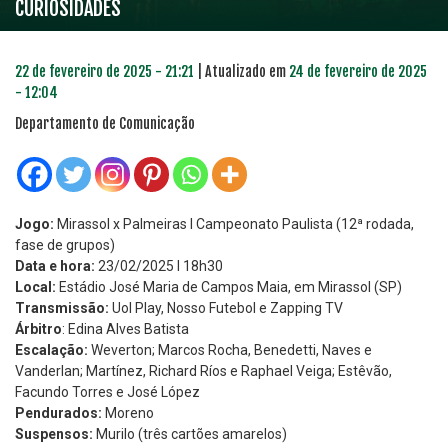
CURIOSIDADES
22 de fevereiro de 2025 - 21:21
| Atualizado em
24 de fevereiro de 2025
- 12:04
Departamento de Comunicação
Jogo:
Mirassol x Palmeiras l Campeonato Paulista (12ª rodada,
fase de grupos)
Data e hora:
23/02/2025 l 18h30
Local:
Estádio José Maria de Campos Maia, em Mirassol (SP)
Transmissão:
Uol Play, Nosso Futebol e Zapping TV
Árbitro
: Edina Alves Batista
Escalação:
Weverton; Marcos Rocha, Benedetti, Naves e
Vanderlan; Martínez, Richard Ríos e Raphael Veiga; Estêvão,
Facundo Torres e José López
Pendurados:
Moreno
Suspensos:
Murilo (três cartões amarelos)