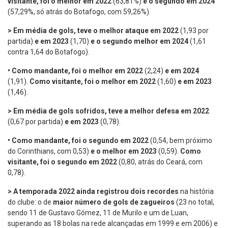
visitante, foi o melhor em 2022
(63,81%)
e o segundo em 2024
(57,29%, só atrás do Botafogo, com 59,26%).
> Em média de gols, teve o melhor ataque em 2022
(1,93 por
partida)
e em 2023
(1,70)
e o segundo melhor em 2024
(1,61
contra 1,64 do Botafogo).
•
Como mandante, foi o melhor em 2022
(2,24)
e em 2024
(1,91).
Como visitante, foi o melhor em 2022
(1,60)
e em 2023
(1,46).
> Em média de gols sofridos, teve a melhor defesa em 2022
(0,67 por partida)
e em 2023
(0,78).
•
Como mandante, foi o segundo em 2022
(0,54, bem próximo
do Corinthians, com 0,53)
e o melhor em 2023
(0,59).
Como
visitante, foi o segundo em 2022
(0,80, atrás do Ceará, com
0,78).
> A temporada 2022 ainda registrou dois recordes
na história
do clube: o de
maior número de gols de zagueiros
(23 no total,
sendo 11 de Gustavo Gómez, 11 de Murilo e um de Luan,
superando as 18 bolas na rede alcançadas em 1999 e em 2006) e