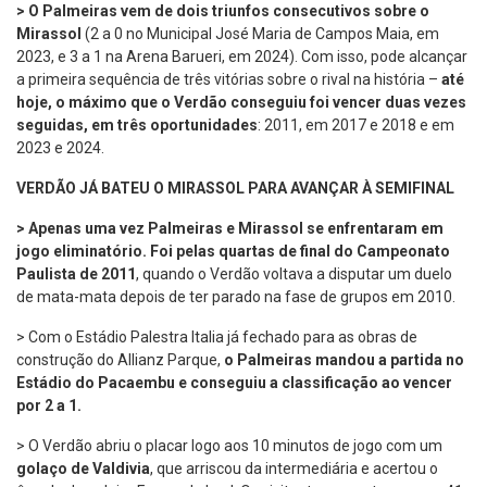
> O Palmeiras vem de dois triunfos consecutivos sobre o
Mirassol
(2 a 0 no Municipal José Maria de Campos Maia, em
2023, e 3 a 1 na Arena Barueri, em 2024). Com isso, pode alcançar
a primeira sequência de três vitórias sobre o rival na história –
até
hoje, o máximo que o Verdão conseguiu foi vencer duas vezes
seguidas, em três oportunidades
: 2011, em 2017 e 2018 e em
2023 e 2024.
VERDÃO JÁ BATEU O MIRASSOL PARA AVANÇAR À SEMIFINAL
> Apenas uma vez Palmeiras e Mirassol se enfrentaram em
jogo eliminatório. Foi pelas quartas de final do Campeonato
Paulista de 2011
, quando o Verdão voltava a disputar um duelo
de mata-mata depois de ter parado na fase de grupos em 2010.
> Com o Estádio Palestra Italia já fechado para as obras de
construção do Allianz Parque,
o Palmeiras mandou a partida no
Estádio do Pacaembu e conseguiu a classificação ao vencer
por 2 a 1.
> O Verdão abriu o placar logo aos 10 minutos de jogo com um
golaço de Valdivia
, que arriscou da intermediária e acertou o