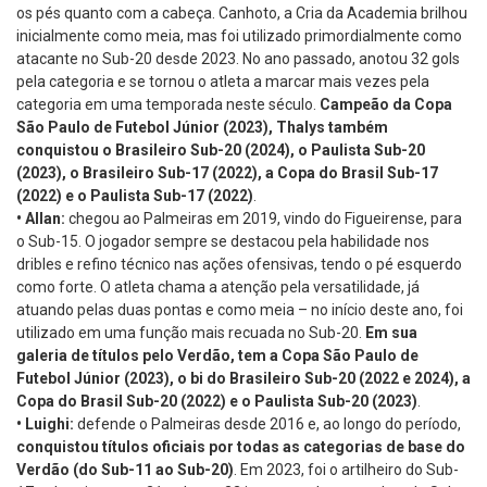
os pés quanto com a cabeça. Canhoto, a Cria da Academia brilhou
inicialmente como meia, mas foi utilizado primordialmente como
atacante no Sub-20 desde 2023. No ano passado, anotou 32 gols
pela categoria e se tornou o atleta a marcar mais vezes pela
categoria em uma temporada neste século.
Campeão da Copa
São Paulo de Futebol Júnior (2023), Thalys também
conquistou o Brasileiro Sub-20 (2024), o Paulista Sub-20
(2023), o Brasileiro Sub-17 (2022), a Copa do Brasil Sub-17
(2022) e o Paulista Sub-17 (2022)
.
•
Allan:
chegou ao Palmeiras em 2019, vindo do Figueirense, para
o Sub-15. O jogador sempre se destacou pela habilidade nos
dribles e refino técnico nas ações ofensivas, tendo o pé esquerdo
como forte. O atleta chama a atenção pela versatilidade, já
atuando pelas duas pontas e como meia – no início deste ano, foi
utilizado em uma função mais recuada no Sub-20.
Em sua
galeria de títulos pelo Verdão, tem a Copa São Paulo de
Futebol Júnior (2023), o bi do Brasileiro Sub-20 (2022 e 2024), a
Copa do Brasil Sub-20 (2022) e o Paulista Sub-20 (2023)
.
•
Luighi:
defende o Palmeiras desde 2016 e, ao longo do período,
conquistou títulos oficiais por todas as categorias de base do
Verdão (do Sub-11 ao Sub-20)
. Em 2023, foi o artilheiro do Sub-