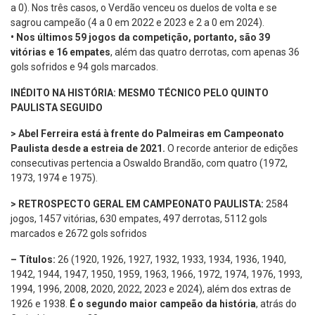
a 0). Nos três casos, o Verdão venceu os duelos de volta e se
sagrou campeão (4 a 0 em 2022 e 2023 e 2 a 0 em 2024).
•
Nos últimos 59 jogos da competição, portanto, são 39
vitórias e 16 empates
, além das quatro derrotas, com apenas 36
gols sofridos e 94 gols marcados.
INÉDITO NA HISTÓRIA: MESMO TÉCNICO PELO QUINTO
PAULISTA SEGUIDO
> Abel Ferreira está à frente do Palmeiras em Campeonato
Paulista desde a estreia de 2021.
O recorde anterior de edições
consecutivas pertencia a Oswaldo Brandão, com quatro (1972,
1973, 1974 e 1975).
> RETROSPECTO GERAL EM CAMPEONATO PAULISTA:
2584
jogos, 1457 vitórias, 630 empates, 497 derrotas, 5112 gols
marcados e 2672 gols sofridos
– Títulos:
26 (1920, 1926, 1927, 1932, 1933, 1934, 1936, 1940,
1942, 1944, 1947, 1950, 1959, 1963, 1966, 1972, 1974, 1976, 1993,
1994, 1996, 2008, 2020, 2022, 2023 e 2024), além dos extras de
1926 e 1938.
É o segundo maior campeão da história
, atrás do