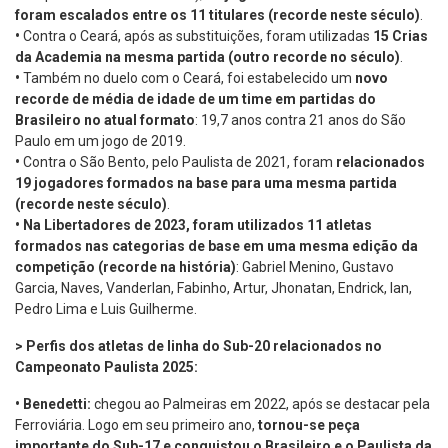
foram escalados entre os 11 titulares (recorde neste século)
.
•
Contra o Ceará, após as substituições, foram utilizadas
15 Crias
da Academia na mesma partida (outro recorde
no século)
.
•
Também no duelo com o Ceará, foi estabelecido um
novo
recorde de média de idade de um time em partidas do
Brasileiro no atual formato
: 19,7 anos contra 21 anos do São
Paulo em um jogo de 2019.
•
Contra o São Bento, pelo Paulista de 2021, foram
relacionados
19 jogadores formados na base para uma mesma partida
(recorde neste século)
.
•
Na Libertadores de 2023, foram utilizados 11 atletas
formados nas categorias de base em uma mesma edição da
competição (recorde na história)
: Gabriel Menino, Gustavo
Garcia, Naves, Vanderlan, Fabinho, Artur, Jhonatan, Endrick, Ian,
Pedro Lima e Luis Guilherme.
> Perfis dos atletas de linha do Sub-20 relacionados no
Campeonato Paulista 2025:
•
Benedetti:
chegou ao Palmeiras em 2022, após se destacar pela
Ferroviária. Logo em seu primeiro ano,
tornou-se peça
importante do Sub-17 e conquistou o Brasileiro e o Paulista da