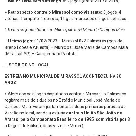
– Maior série sem sofrer gols:
2 jogos (entre 2017 e 2018)
> Retrospecto contra o Mirassol como visitante:
6 jogos, 4
vitórias, 1 empate, 1 derrota, 11 gols marcados e 9 gols sofridos.
* Todos os jogos foram no Municipal José Maria de Campos Maia
– Último jogo:
01/02/2023 – Mirassol 0x2 Palmeiras (gols de
Breno Lopes e Atuesta) – Municipal José Maria de Campos Maia
(Mirassol-SP) – Campeonato Paulista
HISTÓRICO NO LOCAL
ESTREIA NO MUNICIPAL DE MIRASSOL ACONTECEU HÁ 30
ANOS
> Além dos seis jogos disputados contra o Mirassol, o Palmeiras
registra mais dois duelos no Estádio Municipal José Maria de
Campos Maia. Foram justamente as duas primeiras partidas do
Verdão no local, sendo a estreia
contra o União São João de
Araras, pelo Campeonato Brasileiro de 1995
,
com vitória por 3
a 0
(gols de Edílson, duas vezes, e Müller).