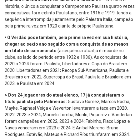
história, o único a conquistar o Campeonato Paulista quatro vezes
consecutivas foi o extinto Paulistano, entre 1916 e 1919, tendo a
sequência interrompida justamente pelo Palestra Italia, campeão
pela primeira vez em 1920 diante do próprio Paulistano.
•
O Verdão pode também, pela primeira vez em sua história,
chegar ao sexto ano seguido com a conquista de ao menos
um título de campeonato
(a sequência atual já é recorde no
clube, ao lado do período entre 1932 e 1936). As conquistas de
2020 a 2024 foram: Paulista, Libertadores e Copa do Brasil em
2020; Libertadores em 2021; Recopa Sul-Americana, Paulista e
Brasileiro em 2022; Supercopa do Brasil, Paulista e Brasileiro em
2023; e Paulista em 2024.
> Dos 24 jogadores do atual elenco, 17 já conquistaram o
título paulista pelo Palmeiras:
Gustavo Gómez, Marcos Rocha,
Mayke, Raphael Veiga e Weverton levantaram a taça em 2020,
2022, 2023 e 2024; Marcelo Lomba, Murilo, Piquerez e Vanderlan
foram campeões em 2022, 2023 e 2024; Fabinho, Flaco López e
Naves venceram em 2023 e 2024. E Aníbal Moreno, Bruno
Rodrigues, Estêvão, Mateus e Richard Ríos triunfaram em 2024.