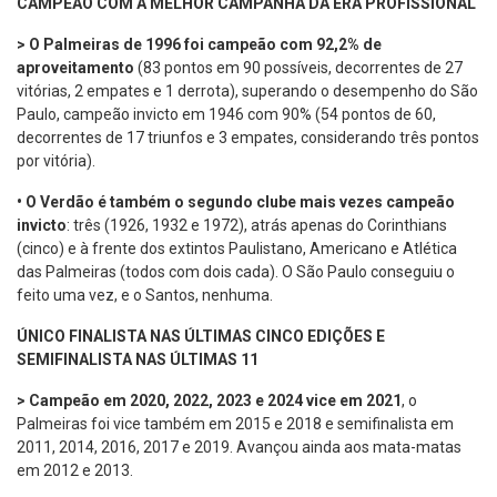
CAMPEÃO COM A MELHOR CAMPANHA DA ERA PROFISSIONAL
> O Palmeiras de 1996 foi campeão com 92,2% de
aproveitamento
(83 pontos em 90 possíveis, decorrentes de 27
vitórias, 2 empates e 1 derrota), superando o desempenho do São
Paulo, campeão invicto em 1946 com 90% (54 pontos de 60,
decorrentes de 17 triunfos e 3 empates, considerando três pontos
por vitória).
•
O Verdão é também o segundo clube mais vezes campeão
invicto
: três (1926, 1932 e 1972), atrás apenas do Corinthians
(cinco) e à frente dos extintos Paulistano, Americano e Atlética
das Palmeiras (todos com dois cada). O São Paulo conseguiu o
feito uma vez, e o Santos, nenhuma.
ÚNICO FINALISTA NAS ÚLTIMAS CINCO EDIÇÕES E
SEMIFINALISTA NAS ÚLTIMAS 11
> Campeão em 2020, 2022, 2023 e 2024 vice em 2021
, o
Palmeiras foi vice também em 2015 e 2018 e semifinalista em
2011, 2014, 2016, 2017 e 2019. Avançou ainda aos mata-matas
em 2012 e 2013.