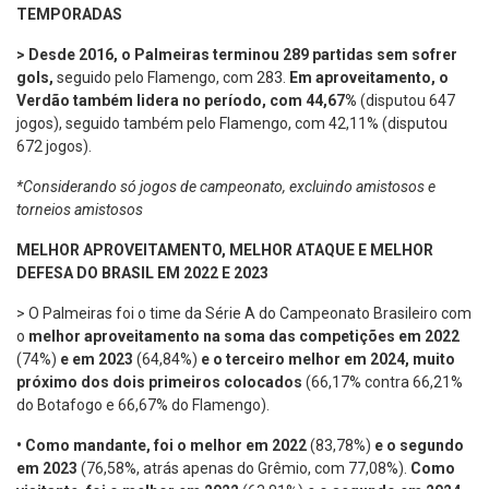
TEMPORADAS
> Desde 2016, o Palmeiras terminou 289 partidas sem sofrer
gols,
seguido pelo Flamengo, com 283.
Em aproveitamento, o
Verdão também lidera no período, com 44,67%
(disputou 647
jogos), seguido também pelo Flamengo, com 42,11% (disputou
672 jogos).
*Considerando só jogos de campeonato, excluindo amistosos e
torneios amistosos
MELHOR APROVEITAMENTO, MELHOR ATAQUE E MELHOR
DEFESA DO BRASIL EM 2022 E 2023
> O Palmeiras foi o time da Série A do Campeonato Brasileiro com
o
melhor aproveitamento na soma das competições em 2022
(74%)
e
em 2023
(64,84%)
e o terceiro melhor em 2024, muito
próximo dos dois primeiros colocados
(66,17% contra 66,21%
do Botafogo e 66,67% do Flamengo).
•
Como mandante, foi o melhor em 2022
(83,78%)
e o segundo
em 2023
(76,58%, atrás apenas do Grêmio, com 77,08%).
Como