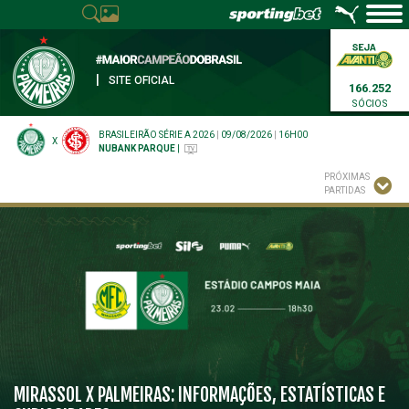
|
SITE OFICIAL
166.252
SÓCIOS
BRASILEIRÃO SÉRIE A 2026
|
09/08/2026
|
16H00
X
NUBANK PARQUE
|
PRÓXIMAS
PARTIDAS
MIRASSOL X PALMEIRAS: INFORMAÇÕES, ESTATÍSTICAS E