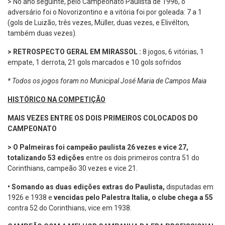
> No ano seguinte, pelo Campeonato Paulista de 1996, o
adversário foi o Novorizontino e a vitória foi por goleada: 7 a 1
(gols de Luizão, três vezes, Müller, duas vezes, e Elivélton,
também duas vezes).
> RETROSPECTO GERAL EM MIRASSOL :
8 jogos, 6 vitórias, 1
empate, 1 derrota, 21 gols marcados e 10 gols sofridos
* Todos os jogos foram no Municipal José Maria de Campos Maia
HISTÓRICO NA COMPETIÇÃO
MAIS VEZES ENTRE OS DOIS PRIMEIROS COLOCADOS DO
CAMPEONATO
> O Palmeiras foi campeão paulista 26 vezes e vice 27,
totalizando 53 edições
entre os dois primeiros contra 51 do
Corinthians, campeão 30 vezes e vice 21.
•
Somando as duas edições extras do Paulista,
disputadas em
1926 e 1938 e
vencidas pelo Palestra Italia, o clube chega a 55
contra 52 do Corinthians, vice em 1938.