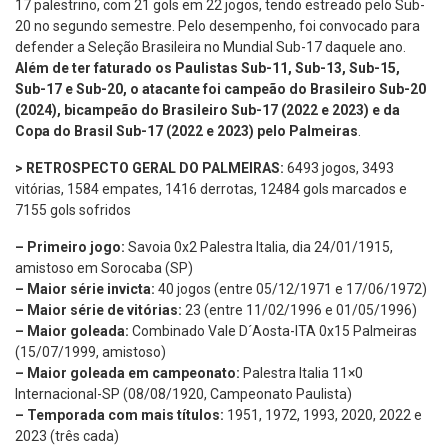
17 palestrino, com 21 gols em 22 jogos, tendo estreado pelo Sub-
20 no segundo semestre. Pelo desempenho, foi convocado para
defender a Seleção Brasileira no Mundial Sub-17 daquele ano.
Além de ter faturado os Paulistas Sub-11, Sub-13, Sub-15,
Sub-17 e Sub-20, o atacante foi campeão do Brasileiro Sub-20
(2024), bicampeão do Brasileiro Sub-17 (2022 e 2023) e da
Copa do Brasil Sub-17 (2022 e 2023) pelo Palmeiras
.
> RETROSPECTO GERAL DO PALMEIRAS:
6493 jogos, 3493
vitórias, 1584 empates, 1416 derrotas, 12484 gols marcados e
7155 gols sofridos
– Primeiro jogo:
Savoia 0x2 Palestra Italia, dia 24/01/1915,
amistoso em Sorocaba (SP)
– Maior série invicta:
40 jogos (entre 05/12/1971 e 17/06/1972)
– Maior série de vitórias:
23 (entre 11/02/1996 e 01/05/1996)
– Maior goleada:
Combinado Vale D´Aosta-ITA 0x15 Palmeiras
(15/07/1999, amistoso)
– Maior goleada em campeonato:
Palestra Italia 11×0
Internacional-SP (08/08/1920, Campeonato Paulista)
– Temporada com mais títulos:
1951, 1972, 1993, 2020, 2022 e
2023 (três cada)