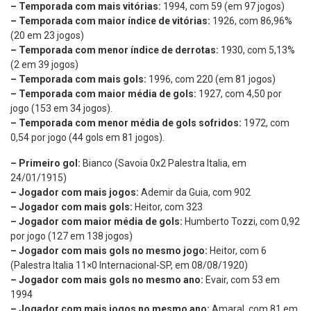
– Temporada com mais vitórias:
1994, com 59 (em 97 jogos)
– Temporada com maior índice de vitórias:
1926, com 86,96%
(20 em 23 jogos)
– Temporada com menor índice de derrotas:
1930, com 5,13%
(2 em 39 jogos)
– Temporada com mais gols:
1996, com 220 (em 81 jogos)
– Temporada com maior média de gols:
1927, com 4,50 por
jogo (153 em 34 jogos).
– Temporada com menor média de gols sofridos:
1972, com
0,54 por jogo (44 gols em 81 jogos).
– Primeiro gol:
Bianco (Savoia 0x2 Palestra Italia, em
24/01/1915)
– Jogador com mais jogos:
Ademir da Guia, com 902
– Jogador com mais gols:
Heitor, com 323
– Jogador com maior média de gols:
Humberto Tozzi, com 0,92
por jogo (127 em 138 jogos)
– Jogador com mais gols no mesmo jogo:
Heitor, com 6
(Palestra Italia 11×0 Internacional-SP, em 08/08/1920)
– Jogador com mais gols no mesmo ano:
Evair, com 53 em
1994
– Jogador com mais jogos no mesmo ano:
Amaral, com 81 em