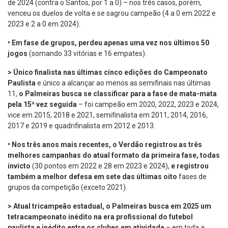
de 2024 (contra o Santos, por 1 a 0) – nos três casos, porém,
venceu os duelos de volta e se sagrou campeão (4 a 0 em 2022 e
2023 e 2 a 0 em 2024).
•
Em fase de grupos, perdeu apenas uma vez nos últimos 50
jogos
(somando 33 vitórias e 16 empates).
> Único finalista nas últimas cinco edições do Campeonato
Paulista
e único a alcançar ao menos as semifinais nas últimas
11,
o Palmeiras busca se classificar para a fase de mata-mata
pela 15ª vez seguida
– foi campeão em 2020, 2022, 2023 e 2024,
vice em 2015, 2018 e 2021, semifinalista em 2011, 2014, 2016,
2017 e 2019 e quadrifinalista em 2012 e 2013.
•
Nos três anos mais recentes, o Verdão registrou as três
melhores campanhas do atual formato da primeira fase, todas
invicto
(30 pontos em 2022 e 28 em 2023 e 2024),
e registrou
também a melhor defesa em sete das últimas oito
fases de
grupos da competição (exceto 2021).
> Atual tricampeão estadual, o Palmeiras busca em 2025 um
tetracampeonato inédito na era profissional do futebol
paulista e inédito entre os clubes em atividade
– em toda a