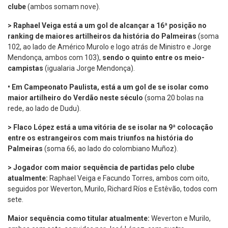
clube
(ambos somam nove).
> Raphael Veiga está a um gol de alcançar a 16ª posição no
ranking de maiores artilheiros da história do Palmeiras
(soma
102, ao lado de Américo Murolo e logo atrás de Ministro e Jorge
Mendonça, ambos com 103),
sendo o quinto entre os meio-
campistas
(igualaria Jorge Mendonça).
•
Em Campeonato Paulista, está a um gol de se isolar como
maior artilheiro do Verdão neste século
(soma 20 bolas na
rede, ao lado de Dudu).
> Flaco López está a uma vitória de se isolar na 9ª colocação
entre os estrangeiros com mais triunfos na história do
Palmeiras
(soma 66, ao lado do colombiano Muñoz).
> Jogador com maior sequência de partidas pelo clube
atualmente:
Raphael Veiga e Facundo Torres, ambos com oito,
seguidos por Weverton, Murilo, Richard Ríos e Estêvão, todos com
sete.
Maior sequência como titular atualmente:
Weverton e Murilo,