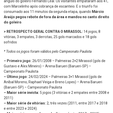
ângulo do goleiro Fernando Leal. Os visitantes empataram aos 41,
com Marcelinho após cobrança de escanteio. E o triunfo foi
consumado aos 11 minutos da segunda etapa, quando
Márcio
Araújo pegou rebote de fora da área e mandou no canto direito
do goleiro
.
> RETROSPECTO GERAL CONTRA O MIRASSOL:
14 jogos, 8
vitórias, 3 empates, 3 derrotas, 25 gols marcados e 18 gols
sofridos
* Todos os jogos foram válidos pelo Campeonato Paulista
– Primeiro jogo:
26/01/2008 – Palmeiras 2×2 Mirassol (gols de
Gustavo e Alex Mineiro) – Arena Barueri (Barueri-SP) –
Campeonato Paulista
– Último jogo:
24/02/2024 – Palmeiras 3×1 Mirassol (gols de
Aníbal Moreno, Raphael Veiga e Breno Lopes) – Arena Barueri
(Barueri-SP) – Campeonato Paulista
– Maior série invicta:
5 jogos (3 vitórias e 2 empates entre 2008 e
2011)
– Maior série de vitórias:
2, três vezes (2011, entre 2017 e 2018
e entre 2023 e 2024).