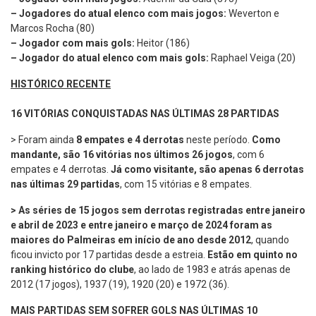
– Jogadores do atual elenco com mais jogos:
Weverton e
Marcos Rocha (80)
– Jogador com mais gols:
Heitor (186)
– Jogador do atual elenco com mais gols:
Raphael Veiga (20)
HISTÓRICO RECENTE
16 VITÓRIAS CONQUISTADAS NAS ÚLTIMAS 28 PARTIDAS
> Foram ainda
8 empates e 4 derrotas
neste período.
Como
mandante, são 16 vitórias nos últimos 26 jogos
, com 6
empates e 4 derrotas.
Já como visitante, são apenas 6 derrotas
nas últimas 29 partidas
, com 15 vitórias e 8 empates.
> As séries de 15 jogos sem derrotas registradas entre janeiro
e abril de 2023 e entre janeiro e março de 2024 foram as
maiores do Palmeiras em início de ano desde 2012
, quando
ficou invicto por 17 partidas desde a estreia.
Estão em quinto no
ranking histórico do clube
, ao lado de 1983 e atrás apenas de
2012 (17 jogos), 1937 (19), 1920 (20) e 1972 (36).
MAIS PARTIDAS SEM SOFRER GOLS NAS ÚLTIMAS 10