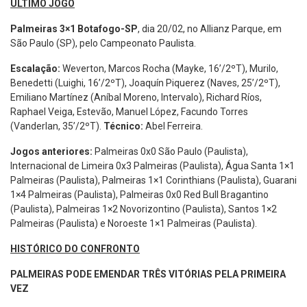
ÚLTIMO JOGO
Palmeiras 3×1 Botafogo-SP
, dia 20/02, no Allianz Parque, em
São Paulo (SP), pelo Campeonato Paulista.
Escalação:
Weverton, Marcos Rocha (Mayke, 16’/2ºT), Murilo,
Benedetti (Luighi, 16’/2ºT), Joaquín Piquerez (Naves, 25’/2ºT),
Emiliano Martínez (Aníbal Moreno, Intervalo), Richard Ríos,
Raphael Veiga, Estevão, Manuel López, Facundo Torres
(Vanderlan, 35’/2ºT).
Técnico:
Abel Ferreira.
Jogos anteriores:
Palmeiras 0x0 São Paulo (Paulista),
Internacional de Limeira 0x3 Palmeiras (Paulista), Água Santa 1×1
Palmeiras (Paulista), Palmeiras 1×1 Corinthians (Paulista), Guarani
1×4 Palmeiras (Paulista), Palmeiras 0x0 Red Bull Bragantino
(Paulista), Palmeiras 1×2 Novorizontino (Paulista), Santos 1×2
Palmeiras (Paulista) e Noroeste 1×1 Palmeiras (Paulista).
HISTÓRICO DO CONFRONTO
PALMEIRAS PODE EMENDAR TRÊS VITÓRIAS PELA PRIMEIRA
VEZ