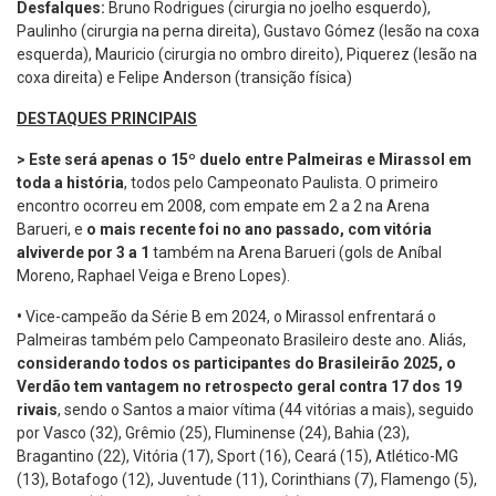
Desfalques:
Bruno Rodrigues (cirurgia no joelho esquerdo),
Paulinho (cirurgia na perna direita), Gustavo Gómez (lesão na coxa
esquerda), Mauricio (cirurgia no ombro direito), Piquerez (lesão na
coxa direita) e Felipe Anderson (transição física)
DESTAQUES PRINCIPAIS
> Este será apenas o 15º duelo entre Palmeiras e Mirassol em
toda a história
, todos pelo Campeonato Paulista. O primeiro
encontro ocorreu em 2008, com empate em 2 a 2 na Arena
Barueri, e
o mais recente foi no ano passado, com vitória
alviverde por 3 a 1
também na Arena Barueri (gols de Aníbal
Moreno, Raphael Veiga e Breno Lopes).
•
Vice-campeão da Série B em 2024, o Mirassol enfrentará o
Palmeiras também pelo Campeonato Brasileiro deste ano. Aliás,
considerando todos os participantes do Brasileirão 2025, o
Verdão tem vantagem no retrospecto geral contra 17 dos 19
rivais
, sendo o Santos a maior vítima (44 vitórias a mais), seguido
por Vasco (32), Grêmio (25), Fluminense (24), Bahia (23),
Bragantino (22), Vitória (17), Sport (16), Ceará (15), Atlético-MG
(13), Botafogo (12), Juventude (11), Corinthians (7), Flamengo (5),