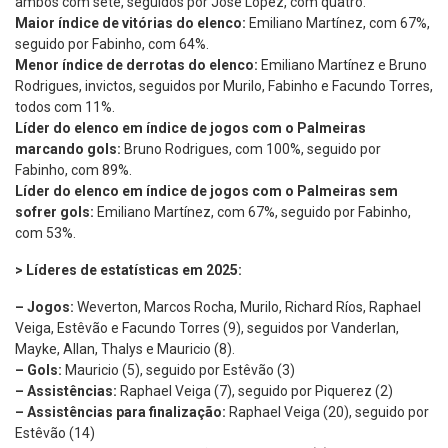
ambos com sete, seguidos por José López, com quatro.
Maior índice de vitórias do elenco:
Emiliano Martínez, com 67%,
seguido por Fabinho, com 64%.
Menor índice de derrotas do elenco:
Emiliano Martínez e Bruno
Rodrigues, invictos, seguidos por Murilo, Fabinho e Facundo Torres,
todos com 11%.
Líder do elenco em índice de jogos com o Palmeiras
marcando gols:
Bruno Rodrigues, com 100%, seguido por
Fabinho, com 89%.
Líder do elenco em índice de jogos com o Palmeiras sem
sofrer gols:
Emiliano Martínez, com 67%, seguido por Fabinho,
com 53%.
> Líderes de estatísticas em 2025:
– Jogos:
Weverton, Marcos Rocha, Murilo, Richard Ríos, Raphael
Veiga, Estêvão e Facundo Torres (9), seguidos por Vanderlan,
Mayke, Allan, Thalys e Mauricio (8).
– Gols:
Mauricio (5), seguido por Estêvão (3)
– Assistências:
Raphael Veiga (7), seguido por Piquerez (2)
– Assistências para finalização:
Raphael Veiga (20), seguido por
Estêvão (14)