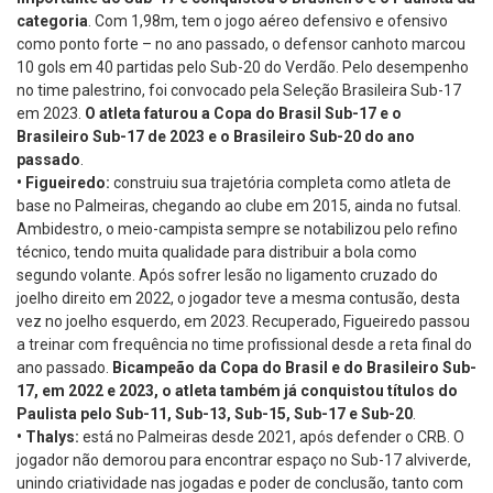
categoria
. Com 1,98m, tem o jogo aéreo defensivo e ofensivo
como ponto forte – no ano passado, o defensor canhoto marcou
10 gols em 40 partidas pelo Sub-20 do Verdão. Pelo desempenho
no time palestrino, foi convocado pela Seleção Brasileira Sub-17
em 2023.
O atleta faturou a Copa do Brasil Sub-17 e o
Brasileiro Sub-17 de 2023 e o Brasileiro Sub-20 do ano
passado
.
•
Figueiredo:
construiu sua trajetória completa como atleta de
base no Palmeiras, chegando ao clube em 2015, ainda no futsal.
Ambidestro, o meio-campista sempre se notabilizou pelo refino
técnico, tendo muita qualidade para distribuir a bola como
segundo volante. Após sofrer lesão no ligamento cruzado do
joelho direito em 2022, o jogador teve a mesma contusão, desta
vez no joelho esquerdo, em 2023. Recuperado, Figueiredo passou
a treinar com frequência no time profissional desde a reta final do
ano passado.
Bicampeão da Copa do Brasil e do Brasileiro Sub-
17, em 2022 e 2023, o atleta também já conquistou títulos do
Paulista pelo Sub-11, Sub-13, Sub-15, Sub-17 e Sub-20
.
•
Thalys:
está no Palmeiras desde 2021, após defender o CRB. O
jogador não demorou para encontrar espaço no Sub-17 alviverde,
unindo criatividade nas jogadas e poder de conclusão, tanto com