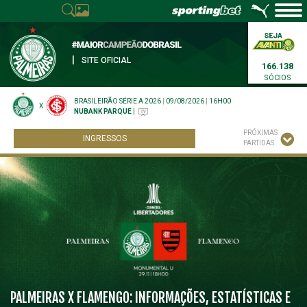
|
SITE OFICIAL
166.138
SÓCIOS
BRASILEIRÃO SÉRIE A 2026
|
09/08/2026
|
16H00
X
NUBANK PARQUE
|
PRÓXIMAS
INGRESSOS
PARTIDAS
PALMEIRAS X FLAMENGO: INFORMAÇÕES, ESTATÍSTICAS E