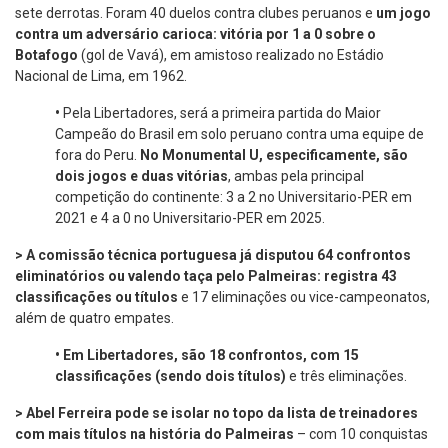
sete derrotas. Foram 40 duelos contra clubes peruanos e
um jogo
contra um adversário carioca: vitória por 1 a 0 sobre o
Botafogo
(gol de Vavá), em amistoso realizado no Estádio
Nacional de Lima, em 1962.
•
Pela Libertadores, será a primeira partida do Maior
Campeão do Brasil em solo peruano contra uma equipe de
fora do Peru.
No Monumental U, especificamente, são
dois jogos e duas vitórias
, ambas pela principal
competição do continente: 3 a 2 no Universitario-PER em
2021 e 4 a 0 no Universitario-PER em 2025.
> A comissão técnica portuguesa já disputou 64 confrontos
eliminatórios ou valendo taça pelo Palmeiras: registra 43
classificações ou títulos
e 17 eliminações ou vice-campeonatos,
além de quatro empates.
•
Em Libertadores, são 18 confrontos, com 15
classificações (sendo dois títulos)
e três eliminações.
> Abel Ferreira pode se isolar no topo da lista de treinadores
com mais títulos na história do Palmeiras
– com 10 conquistas