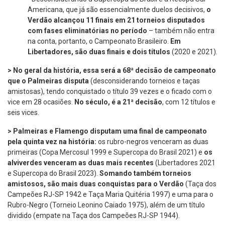
Americana, que já são essencialmente duelos decisivos,
o
Verdão alcançou 11 finais em 21 torneios disputados
com fases eliminatórias no período
– também não entra
na conta, portanto, o Campeonato Brasileiro.
Em
Libertadores, são duas finais e dois títulos
(2020 e 2021).
> No geral da história, essa será a 68ª decisão de campeonato
que o Palmeiras disputa
(desconsiderando torneios e taças
amistosas), tendo conquistado o título 39 vezes e o ficado com o
vice em 28 ocasiões.
No século, é a 21ª decisão
, com 12 títulos e
seis vices.
> Palmeiras e Flamengo disputam uma final de campeonato
pela quinta vez na história:
os rubro-negros venceram as duas
primeiras (Copa Mercosul 1999 e Supercopa do Brasil 2021) e
os
alviverdes venceram as duas mais recentes
(Libertadores 2021
e Supercopa do Brasil 2023).
Somando também torneios
amistosos, são mais duas conquistas para o Verdão
(Taça dos
Campeões RJ-SP 1942 e Taça Maria Quitéria 1997) e uma para o
Rubro-Negro (Torneio Leonino Caiado 1975), além de um título
dividido (empate na Taça dos Campeões RJ-SP 1944).