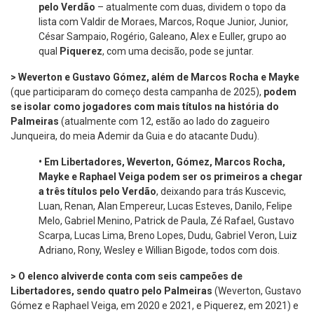
pelo Verdão
– atualmente com duas, dividem o topo da
lista com Valdir de Moraes, Marcos, Roque Junior, Junior,
César Sampaio, Rogério, Galeano, Alex e Euller, grupo ao
qual
Piquerez
, com uma decisão, pode se juntar.
> Weverton e Gustavo Gómez, além de Marcos Rocha e Mayke
(que participaram do começo desta campanha de 2025),
podem
se isolar como jogadores com mais títulos na história do
Palmeiras
(atualmente com 12, estão ao lado do zagueiro
Junqueira, do meia Ademir da Guia e do atacante Dudu).
•
Em Libertadores, Weverton, Gómez, Marcos Rocha,
Mayke e Raphael Veiga podem ser os primeiros a chegar
a três títulos pelo Verdão
, deixando para trás Kuscevic,
Luan, Renan, Alan Empereur, Lucas Esteves, Danilo, Felipe
Melo, Gabriel Menino, Patrick de Paula, Zé Rafael, Gustavo
Scarpa, Lucas Lima, Breno Lopes, Dudu, Gabriel Veron, Luiz
Adriano, Rony, Wesley e Willian Bigode, todos com dois.
> O elenco alviverde conta com seis campeões de
Libertadores, sendo quatro pelo Palmeiras
(Weverton, Gustavo
Gómez e Raphael Veiga, em 2020 e 2021, e Piquerez, em 2021) e