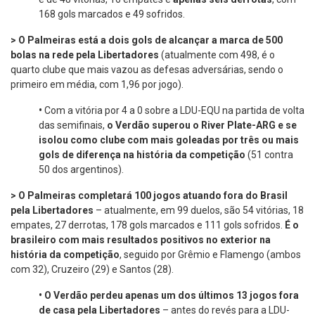
168 gols marcados e 49 sofridos.
> O Palmeiras está a dois gols de alcançar a marca de 500
bolas na rede pela Libertadores
(atualmente com 498, é o
quarto clube que mais vazou as defesas adversárias, sendo o
primeiro em média, com 1,96 por jogo).
•
Com a vitória por 4 a 0 sobre a LDU-EQU na partida de volta
das semifinais,
o Verdão superou o River Plate-ARG e se
isolou como clube com mais goleadas por três ou mais
gols de diferença na história da competição
(51 contra
50 dos argentinos).
> O Palmeiras completará 100 jogos atuando fora do Brasil
pela Libertadores
– atualmente, em 99 duelos, são 54 vitórias, 18
empates, 27 derrotas, 178 gols marcados e 111 gols sofridos.
É o
brasileiro com mais resultados positivos no exterior na
história da competição
, seguido por Grêmio e Flamengo (ambos
com 32), Cruzeiro (29) e Santos (28).
•
O Verdão perdeu apenas um dos últimos 13 jogos fora
de casa pela Libertadores
– antes do revés para a LDU-