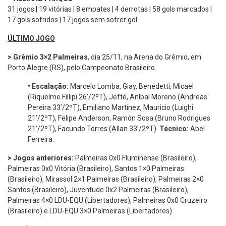
31 jogos | 19 vitórias | 8 empates | 4 derrotas | 58 gols marcados |
17 gols sofridos | 17 jogos sem sofrer gol
ÚLTIMO JOGO
> Grêmio 3×2 Palmeiras
, dia 25/11, na Arena do Grêmio, em
Porto Alegre (RS), pelo Campeonato Brasileiro.
•
Escalação:
Marcelo Lomba, Giay, Benedetti, Micael
(Riquelme Fillipi 26’/2ºT), Jefté, Aníbal Moreno (Andreas
Pereira 33’/2ºT), Emiliano Martínez, Mauricio (Luighi
21’/2ºT), Felipe Anderson, Ramón Sosa (Bruno Rodrigues
21’/2ºT), Facundo Torres (Allan 33’/2ºT).
Técnico:
Abel
Ferreira.
> Jogos anteriores:
Palmeiras 0x0 Fluminense (Brasileiro),
Palmeiras 0x0 Vitória (Brasileiro), Santos 1×0 Palmeiras
(Brasileiro), Mirassol 2×1 Palmeiras (Brasileiro), Palmeiras 2×0
Santos (Brasileiro), Juventude 0x2 Palmeiras (Brasileiro),
Palmeiras 4×0 LDU-EQU (Libertadores), Palmeiras 0x0 Cruzeiro
(Brasileiro) e LDU-EQU 3×0 Palmeiras (Libertadores).