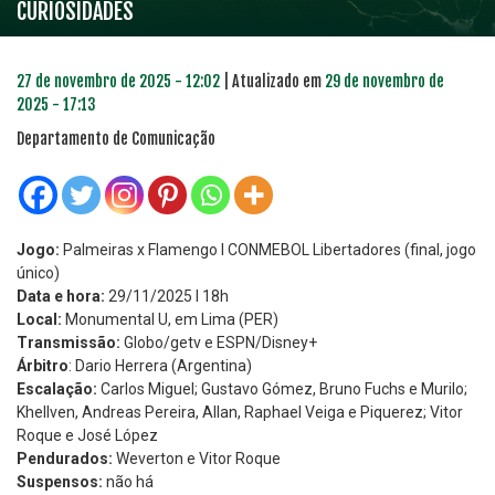
CURIOSIDADES
27 de novembro de 2025 - 12:02
| Atualizado em
29 de novembro de
2025 - 17:13
Departamento de Comunicação
Jogo:
Palmeiras x Flamengo l CONMEBOL Libertadores (final, jogo
único)
Data e hora:
29/11/2025 l 18h
Local:
Monumental U, em Lima (PER)
Transmissão:
Globo/getv e ESPN/Disney+
Árbitro
: Dario Herrera (Argentina)
Escalação:
Carlos Miguel; Gustavo Gómez, Bruno Fuchs e Murilo;
Khellven, Andreas Pereira, Allan, Raphael Veiga e Piquerez; Vitor
Roque e José López
Pendurados:
Weverton e Vitor Roque
Suspensos:
não há