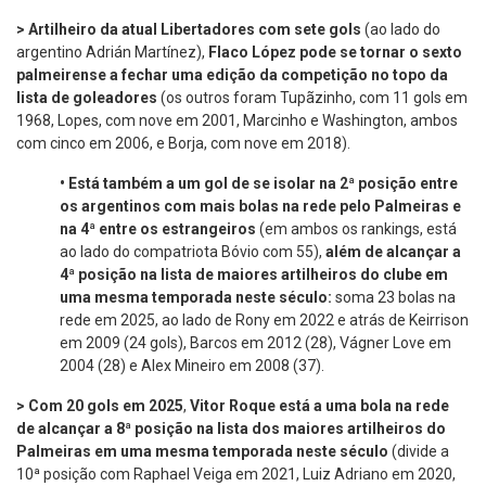
> Artilheiro da atual Libertadores com sete gols
(ao lado do
argentino Adrián Martínez),
Flaco López pode se tornar o sexto
palmeirense a fechar uma edição da competição no topo da
lista de goleadores
(os outros foram Tupãzinho, com 11 gols em
1968, Lopes, com nove em 2001, Marcinho e Washington, ambos
com cinco em 2006, e Borja, com nove em 2018).
•
Está também a um gol de se isolar na 2ª posição entre
os argentinos com mais bolas na rede pelo Palmeiras e
na 4ª entre os estrangeiros
(em ambos os rankings, está
ao lado do compatriota Bóvio com 55),
além de alcançar a
4ª posição na lista de maiores artilheiros do clube em
uma mesma temporada neste século:
soma 23 bolas na
rede em 2025, ao lado de Rony em 2022 e atrás de Keirrison
em 2009 (24 gols), Barcos em 2012 (28), Vágner Love em
2004 (28) e Alex Mineiro em 2008 (37).
> Com 20 gols em 2025
,
Vitor Roque está a uma bola na rede
de alcançar a 8ª posição na lista dos maiores artilheiros do
Palmeiras em uma mesma temporada neste século
(divide a
10ª posição com Raphael Veiga em 2021, Luiz Adriano em 2020,