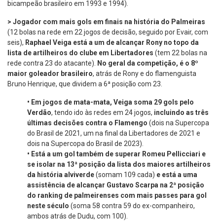
bicampeão brasileiro em 1993 e 1994).
> Jogador com mais gols em finais na história do Palmeiras
(12 bolas na rede em 22 jogos de decisão, seguido por Evair, com
seis),
Raphael Veiga está a um de alcançar Rony no topo da
lista de artilheiros do clube em Libertadores
(tem 22 bolas na
rede contra 23 do atacante).
No geral da competição, é o 8º
maior goleador brasileiro
, atrás de Rony e do flamenguista
Bruno Henrique, que dividem a 6ª posição com 23.
•
Em jogos de mata-mata, Veiga soma 29 gols pelo
Verdão
, tendo ido às redes em 24 jogos,
incluindo as três
últimas decisões contra o Flamengo
(dois na Supercopa
do Brasil de 2021, um na final da Libertadores de 2021 e
dois na Supercopa do Brasil de 2023).
•
Está a um gol também
de superar Romeu Pellicciari e
se isolar na 13ª posição da lista dos maiores artilheiros
da história alviverde
(somam 109 cada)
e está a uma
assistência de alcançar Gustavo Scarpa na 2ª posição
do ranking de palmeirenses com mais passes para gol
neste século
(soma 58 contra 59 do ex-companheiro,
ambos atrás de Dudu, com 100).