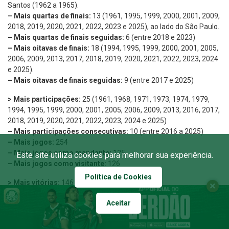
Santos (1962 a 1965).
– Mais quartas de finais:
13 (1961, 1995, 1999, 2000, 2001, 2009,
2018, 2019, 2020, 2021, 2022, 2023 e 2025), ao lado do São Paulo.
– Mais quartas de finais seguidas:
6 (entre 2018 e 2023)
– Mais oitavas de finais:
18 (1994, 1995, 1999, 2000, 2001, 2005,
2006, 2009, 2013, 2017, 2018, 2019, 2020, 2021, 2022, 2023, 2024
e 2025).
– Mais oitavas de finais seguidas:
9 (entre 2017 e 2025)
> Mais participações:
25 (1961, 1968, 1971, 1973, 1974, 1979,
1994, 1995, 1999, 2000, 2001, 2005, 2006, 2009, 2013, 2016, 2017,
2018, 2019, 2020, 2021, 2022, 2023, 2024 e 2025)
– Mais participações consecutivas:
10 (entre 2016 a 2025)
– Mais jogos:
254
– Mais jogos como mandante:
125
Este site utiliza cookies para melhorar sua experiência.
– Mais jogos como visitante:
126
Política de Cookies
> Mais vitórias:
146
– Mais vitórias como mandante:
85
Aceitar
– Mais vitórias como visitante:
59
–
Mais vitórias fora do Brasil:
54
–
Único a vencer em seis países em uma mesma edição:
2018