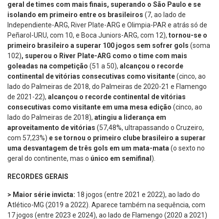
geral de times com mais finais, superando o São Paulo e se
isolando em primeiro entre os brasileiros
(7, ao lado de
Independiente-ARG, River Plate-ARG e Olimpia-PAR e atrás só de
Peñarol-URU, com 10, e Boca Juniors-ARG, com 12),
tornou-se o
primeiro brasileiro a superar 100 jogos sem sofrer gols
(soma
102)
, superou o River Plate-ARG como o time com mais
goleadas na competição
(51 a 50),
alcançou o recorde
continental de vitórias consecutivas como visitante
(cinco, ao
lado do Palmeiras de 2018, do Palmeiras de 2020-21 e Flamengo
de 2021-22),
alcançou o recorde continental de vitórias
consecutivas como visitante em uma mesa edição
(cinco, ao
lado do Palmeiras de 2018),
atingiu a liderança em
aproveitamento de vitórias
(57,48%, ultrapassando o Cruzeiro,
com 57,23%)
e se tornou o primeiro clube brasileiro a superar
uma desvantagem de três gols em um mata-mata
(o sexto no
geral do continente, mas o
único em semifinal
).
RECORDES GERAIS
> Maior série invicta:
18 jogos (entre 2021 e 2022), ao lado do
Atlético-MG (2019 a 2022). Aparece também na sequência, com
17 jogos (entre 2023 e 2024), ao lado de Flamengo (2020 a 2021)