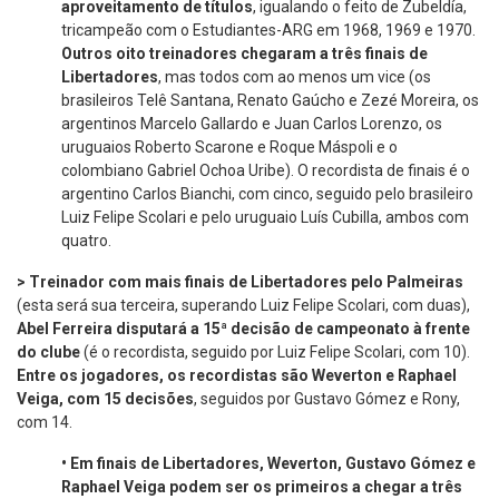
aproveitamento de títulos
, igualando o feito de Zubeldía,
tricampeão com o Estudiantes-ARG em 1968, 1969 e 1970.
Outros oito treinadores chegaram a três finais de
Libertadores
, mas todos com ao menos um vice (os
brasileiros Telê Santana, Renato Gaúcho e Zezé Moreira, os
argentinos Marcelo Gallardo e Juan Carlos Lorenzo, os
uruguaios Roberto Scarone e Roque Máspoli e o
colombiano Gabriel Ochoa Uribe). O recordista de finais é o
argentino Carlos Bianchi, com cinco, seguido pelo brasileiro
Luiz Felipe Scolari e pelo uruguaio Luís Cubilla, ambos com
quatro.
> Treinador com mais finais de Libertadores pelo Palmeiras
(esta será sua terceira, superando Luiz Felipe Scolari, com duas),
Abel Ferreira disputará a 15ª decisão de campeonato à frente
do clube
(é o recordista, seguido por Luiz Felipe Scolari, com 10).
Entre os jogadores, os recordistas são Weverton e Raphael
Veiga, com 15 decisões
, seguidos por Gustavo Gómez e Rony,
com 14.
•
Em finais de Libertadores, Weverton, Gustavo Gómez e
Raphael Veiga podem ser os primeiros a chegar a três