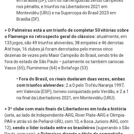
em Brasília (DF), com os flamenguistas sendo campeões
nos pênaltis, e triunfos na Libertadores 2021 em
Montevidéu (URU) e na Supercopa do Brasil 2023 em
Brasília (DF).
> O Palmeiras está a um triunfo de completar 50 vitórias sobre
o Flamengo no retrospecto geral do clássico:
atualmente, em
133 jogos, são 49 triunfos alviverdes, 38 empates e 46 derrotas.
Até hoje, 16 clubes já foram derrotados pelo menos cinco
dezenas de vezes pelo Maior Campeão do Brasil, sendo três de
fora do estado de São Paulo – justamente os também cariocas
Vasco (65), Fluminense (64) e Botafogo (53).
•
Fora do Brasil, os rivais duelaram duas vezes, ambas
com triunfos alviverdes:
2 a 0 pelo Troféu Naranja 1997,
em Valencia (ESP), torneio conquistado pelo Verdão, e 2 a 1
na final da Libertadores 2021, em Montevidéu (URU).
> 3º clube com mais finais de Libertadores em toda a história
(sete, ao lado de Independiente-ARG, River Plate-ARG e Olimpia-
PAR e atrás só de Peñarol-URU, com 10, e Boca Juniors-ARG, com
12),
sendo o líder isolado entre os brasileiros
(superando o São