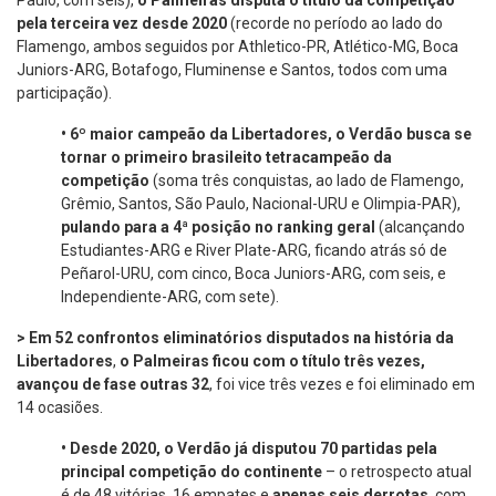
Paulo, com seis),
o Palmeiras disputa o título da competição
pela terceira vez desde 2020
(recorde no período ao lado do
Flamengo, ambos seguidos por Athletico-PR, Atlético-MG, Boca
Juniors-ARG, Botafogo, Fluminense e Santos, todos com uma
participação).
•
6º maior campeão da Libertadores, o Verdão busca se
tornar o primeiro brasileito tetracampeão da
competição
(soma três conquistas, ao lado de Flamengo,
Grêmio, Santos, São Paulo, Nacional-URU e Olimpia-PAR),
pulando para a 4ª posição no ranking geral
(alcançando
Estudiantes-ARG e River Plate-ARG, ficando atrás só de
Peñarol-URU, com cinco, Boca Juniors-ARG, com seis, e
Independiente-ARG, com sete).
> Em 52 confrontos eliminatórios disputados na história da
Libertadores
,
o Palmeiras ficou com o título três vezes,
avançou de fase outras 32
, foi vice três vezes e foi eliminado em
14 ocasiões.
•
Desde 2020, o Verdão já disputou 70 partidas pela
principal competição do continente
– o retrospecto atual
é de 48 vitórias, 16 empates e
apenas seis derrotas
, com