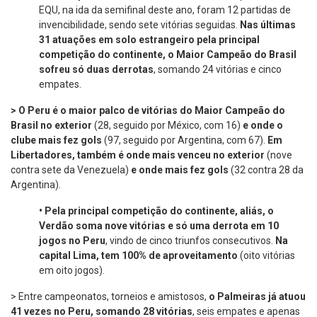
EQU, na ida da semifinal deste ano, foram 12 partidas de
invencibilidade, sendo sete vitórias seguidas.
Nas últimas
31 atuações em solo estrangeiro pela principal
competição do continente, o Maior Campeão do Brasil
sofreu só duas derrotas
, somando 24 vitórias e cinco
empates.
> O Peru é o maior palco de vitórias do Maior Campeão do
Brasil no exterior
(28, seguido por México, com 16)
e onde o
clube mais fez gols
(97, seguido por Argentina, com 67).
Em
Libertadores, também é onde mais venceu no exterior
(nove
contra sete da Venezuela)
e onde mais fez gols
(32 contra 28 da
Argentina).
•
Pela principal competição do continente, aliás, o
Verdão soma nove vitórias e só uma derrota em 10
jogos no Peru
, vindo de cinco triunfos consecutivos.
Na
capital Lima, tem 100% de aproveitamento
(oito vitórias
em oito jogos).
> Entre campeonatos, torneios e amistosos,
o Palmeiras já atuou
41 vezes no Peru, somando 28 vitórias
, seis empates e apenas