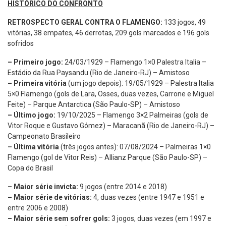
HISTÓRICO DO CONFRONTO
RETROSPECTO GERAL CONTRA O FLAMENGO:
133 jogos, 49
vitórias, 38 empates, 46 derrotas, 209 gols marcados e 196 gols
sofridos
– Primeiro jogo:
24/03/1929 – Flamengo 1×0 Palestra Italia –
Estádio da Rua Paysandu (Rio de Janeiro-RJ) – Amistoso
– Primeira vitória
(um jogo depois): 19/05/1929 – Palestra Italia
5×0 Flamengo (gols de Lara, Osses, duas vezes, Carrone e Miguel
Feite) – Parque Antarctica (São Paulo-SP) – Amistoso
– Último jogo:
19/10/2025 – Flamengo 3×2 Palmeiras (gols de
Vitor Roque e Gustavo Gómez) – Maracanã (Rio de Janeiro-RJ) –
Campeonato Brasileiro
– Última vitória
(três jogos antes): 07/08/2024 – Palmeiras 1×0
Flamengo (gol de Vitor Reis) – Allianz Parque (São Paulo-SP) –
Copa do Brasil
– Maior série invicta:
9 jogos (entre 2014 e 2018)
– Maior série de vitórias:
4, duas vezes (entre 1947 e 1951 e
entre 2006 e 2008)
– Maior série sem sofrer gols:
3 jogos, duas vezes (em 1997 e