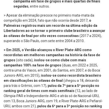
campanha em fase de grupos e mais quartas de finais
seguidas
, entre outros.
> Apesar da eliminação precoce no primeiro mata-mata da
competição em 2024, fato que não ocorria desde 2017,
o
Palmeiras registrou mais um recorde na última edição da
Libertadores ao se tornar o
primeiro clube brasileiro a avançar
às oitavas de final por oito vezes consecutivas
(2017 a 2024),
superando o São Paulo, com sete entre 2004 a 2010.
> Em 2025, o Verdão alcançou o River Plate-ARG como
recordistas em melhores campanhas na história da fase de
grupos
(oito cada),
isolou-se como clube com mais
campanhas 100% na fase de grupos
(duas, em 2022 e 2025,
contra uma do Vasco, em 2001, do Santos, em 2007, e do Boca
Juniors-ARG, em 2015),
isolou-se como recordista brasileiro
em classificações às oitavas de final
(chegou a 18, deixando
para trás o Grêmio, com 17),
pulou da 7ª para a 5ª posição no
ranking geral de times com mais semifinais
(12, ao lado de
Olimpia-PAR e Independiente-ARG e atrás só de Nacional-URU,
com 13, Boca Juniors-ARG, com 19, e River Plate-ARG e Peñarol-
URU, ambos com 21),
pulou da 6ª para a 3ª posição no ranking