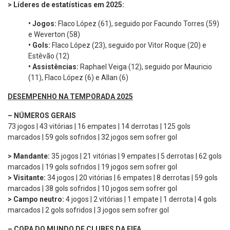
> Líderes de estatísticas em 2025:
•
Jogos:
Flaco López (61), seguido por Facundo Torres (59)
e Weverton (58)
•
Gols:
Flaco López (23), seguido por Vitor Roque (20) e
Estêvão (12)
•
Assistências:
Raphael Veiga (12), seguido por Mauricio
(11), Flaco López (6) e Allan (6)
DESEMPENHO NA TEMPORADA 2025
–
NÚMEROS GERAIS
73 jogos | 43 vitórias | 16 empates | 14 derrotas | 125 gols
marcados | 59 gols sofridos | 32 jogos sem sofrer gol
> Mandante:
35 jogos | 21 vitórias | 9 empates | 5 derrotas | 62 gols
marcados | 19 gols sofridos | 19 jogos sem sofrer gol
> Visitante:
34 jogos | 20 vitórias | 6 empates | 8 derrotas | 59 gols
marcados | 38 gols sofridos | 10 jogos sem sofrer gol
> Campo neutro:
4 jogos | 2 vitórias | 1 empate | 1 derrota | 4 gols
marcados | 2 gols sofridos | 3 jogos sem sofrer gol
– COPA DO MUNDO DE CLUBES DA FIFA