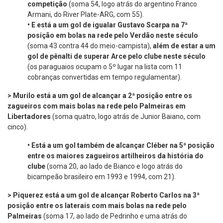
competição
(soma 54, logo atrás do argentino Franco
Armani, do River Plate-ARG, com 55).
•
E está a um gol de
igualar Gustavo Scarpa na 7ª
posição em bolas na rede pelo Verdão neste século
(soma 43 contra 44 do meio-campista),
além de estar a um
gol de pênalti
de superar Arce pelo clube neste século
(os paraguaios ocupam o 5º lugar na lista com 11
cobranças convertidas em tempo regulamentar).
> Murilo está a um gol de alcançar a 2ª posição entre os
zagueiros com mais bolas na rede pelo Palmeiras em
Libertadores
(soma quatro, logo atrás de Junior Baiano, com
cinco).
•
Está a um gol também de alcançar Cléber na 5ª posição
entre os maiores zagueiros artilheiros da história do
clube
(soma 20, ao lado de Bianco e logo atrás do
bicampeão brasileiro em 1993 e 1994, com 21).
> Piquerez está a um gol de alcançar Roberto Carlos na 3ª
posição entre os laterais com mais bolas na rede pelo
Palmeiras
(soma 17, ao lado de Pedrinho e uma atrás do