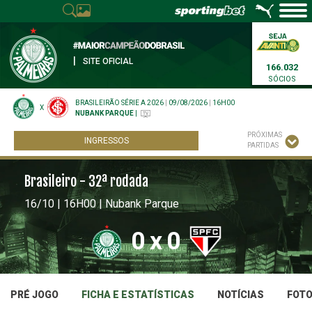
|
SITE OFICIAL
166.032
SÓCIOS
BRASILEIRÃO SÉRIE A 2026
|
09/08/2026
|
16H00
X
NUBANK PARQUE
|
PRÓXIMAS
INGRESSOS
PARTIDAS
Brasileiro - 32ª rodada
16/10 | 16H00 | Nubank Parque
0
x
0
PRÉ JOGO
FICHA E ESTATÍSTICAS
NOTÍCIAS
FOT