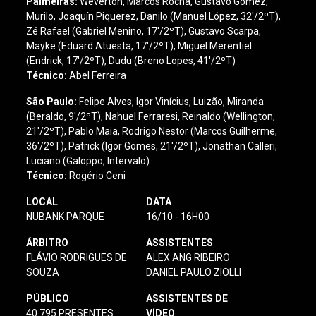
Palmeiras:
Weverton, Marcos Rocha, Gustavo Gómez,
Murilo, Joaquín Piquerez, Danilo (Manuel López, 32'/2ºT),
Zé Rafael (Gabriel Menino, 17'/2ºT), Gustavo Scarpa,
Mayke (Eduard Atuesta, 17'/2ºT), Miguel Merentiel
(Endrick, 17'/2ºT), Dudu (Breno Lopes, 41'/2ºT)
Técnico:
Abel Ferreira
São Paulo
:
Felipe Alves, Igor Vinícius, Luizão, Miranda
(Beraldo, 9'/2ºT), Nahuel Ferraresi, Reinaldo (Wellington,
21'/2ºT), Pablo Maia, Rodrigo Nestor (Marcos Guilherme,
36'/2ºT), Patrick (Igor Gomes, 21'/2ºT), Jonathan Calleri,
Luciano (Galoppo, Intervalo)
Técnico:
Rogério Ceni
LOCAL
DATA
NUBANK PARQUE
16/10 - 16H00
ÁRBITRO
ASSISTENTES
FLÁVIO RODRIGUES DE
ALEX ANG RIBEIRO
SOUZA
DANIEL PAULO ZIOLLI
PÚBLICO
ASSISTENTES DE
40.795 PRESENTES
VÍDEO