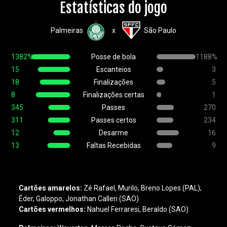
Estatísticas do jogo
Palmeiras
São Paulo
x
1382%
Posse de bola
1188%
15
Escanteios
3
18
Finalizações
5
8
Finalizações certas
1
345
Passes
270
311
Passes certos
234
12
Desarme
16
13
Faltas Recebidas
9
Cartões amarelos:
Zé Rafael, Murilo, Breno Lopes (PAL);
Éder, Galoppo, Jonathan Calleri (SAO)
Cartões vermelhos:
Nahuel Ferraresi, Beraldo (SAO)