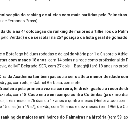
colocação do ranking de atletas com mais partidas pelo Palmeiras 
 de Fernando Prass).
 da Guia na 4ª colocação do ranking de maiores artilheiros do Pa
o pelo Verdão)
e de se isolar na 25ª posição da lista geral de goleado
bre o Botafogo há duas rodadas e do gol da vitória por 1 a 0 sobre o Ath
tletas com menos 18 anos
: com 14 bolas na rede como profissional do 
vic, do IMT Belgrado-SER, com 27 gols – Bardghji fará 18 anos no próxim
Cria da Academia também passou a ser o atleta menor de idade com 
rygo, com oito, e Gabriel Barbosa, com sete.
sileira pela primeira vez na carreira, Endrick igualou o recorde d
azzola, com 18.
Caso entre em campo contra Colômbia (próximo dia 1
nos, três meses e 26 dias ou 17 anos e quatro meses (Heitor atuou com
s e 15 dias (em 1957), de Edu, com 16 anos e dez meses (em 1966), e Co
 ranking de maiores artilheiros do Palmeiras na história
(tem 59, ao