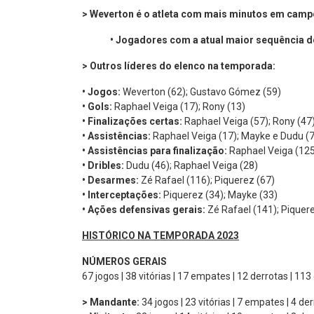
> Weverton é o atleta com mais minutos em cam
•
Jogadores com a atual maior sequência d
> Outros líderes do elenco na temporada:
•
Jogos:
Weverton (62); Gustavo Gómez (59)
•
Gols:
Raphael Veiga (17); Rony (13)
•
Finalizações certas:
Raphael Veiga (57); Rony (47
•
Assistências:
Raphael Veiga (17); Mayke e Dudu (7
•
Assistências para finalização:
Raphael Veiga (125
•
Dribles:
Dudu (46); Raphael Veiga (28)
•
Desarmes:
Zé Rafael (116); Piquerez (67)
•
Interceptações:
Piquerez (34); Mayke (33)
•
Ações defensivas gerais:
Zé Rafael (141); Piquer
HISTÓRICO NA TEMPORADA 2023
NÚMEROS GERAIS
67 jogos | 38 vitórias | 17 empates | 12 derrotas | 11
> Mandante:
34 jogos | 23 vitórias | 7 empates | 4 de