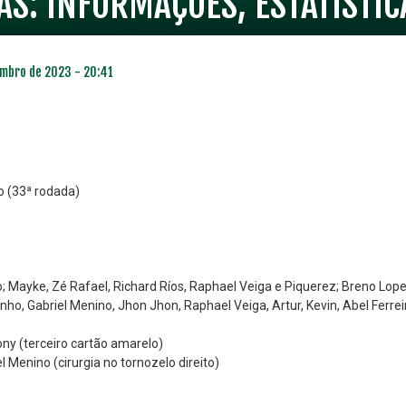
S: INFORMAÇÕES, ESTATÍSTIC
embro de 2023 - 20:41
o (33ª rodada)
 Mayke, Zé Rafael, Richard Ríos, Raphael Veiga e Piquerez; Breno Lope
o, Gabriel Menino, Jhon Jhon, Raphael Veiga, Artur, Kevin, Abel Ferreira
ny (terceiro cartão amarelo)
el Menino (cirurgia no tornozelo direito)