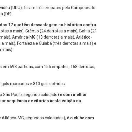
ntevidéu (URU), foram três empates pelo Campeonato
a (DF).
 dos 17 que têm desvantagem no histórico contra
otas a mais), Grêmio (24 derrotas a mais), Bahia (21
 mais), América-MG (13 derrotas a mais), Atlético-
as a mais), Fortaleza e Cuiabá (três derrotas a mais) e
a mais).
as em 598 partidas, com 156 empates, 168 derrotas,
3 gols marcados e 310 gols sofridos.
do São Paulo, segundo colocado)
e com melhor
ior sequência de vitórias nesta edição da
 e Atlético-MG, segundos colocados),
é o
clube com