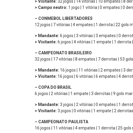
> Visitante:
32 jogos | 14 vitórias | 10 empates | 8 de
> Campo neutro:
1 jogo | 1 vitória | 0 empates | 0 de
– CONMEBOL LIBERTADORES
12 jogos | 7 vitórias | 4 empates | 1 derrota | 22 gols
> Mandante:
6 jogos | 3 vitórias | 3 empates | 0 derr
> Visitante:
6 jogos | 4 vitórias | 1 empate | 1 derrota
– CAMPEONATO BRASILEIRO
32 jogos | 17 vitórias | 8 empates | 7 derrotas | 53 go
> Mandante:
16 jogos | 11 vitórias | 2 empates | 3 de
> Visitante:
16 jogos | 6 vitórias | 6 empates | 4 derr
– COPA DO BRASIL
6 jogos | 2 vitórias | 1 empate | 3 derrotas | 9 gols ma
> Mandante:
3 jogos | 2 vitórias | 0 empates | 1 derro
> Visitante:
3 jogos | 0 vitórias | 1 empate | 2 derrota
– CAMPEONATO PAULISTA
16 jogos | 11 vitórias | 4 empates | 1 derrota | 25 gol