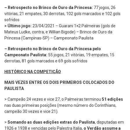
– Retrospecto no Brinco de Ouro da Princesa:
77 jogos, 26
vitórias, 21 empates, 30 derrotas, 102 gols marcados e 102 gols
sofridos
> Último jogo:
23/04/2021 – Guarani 1×2 Palmeiras (gols de
Mateus Ludke, contra, e Willian Bigode) – Brinco de Ouro da
Princesa (Campinas-SP) – Campeonato Paulista
– Retrospecto no Brinco de Ouro da Princesa pelo
Campeonato Paulista:
55 jogos, 21 vitórias, 19 empates, 15
derrotas, 81 gols marcados e 69 gols sofridos
HISTÓRICO NA COMPETIÇÃO
MAIS VEZES ENTRE OS DOIS PRIMEIROS COLOCADOS DO
PAULISTA
> Campeão 24 vezes e vice 27, o Palmeiras terminou
51 edições
nas duas primeiras posições (mesmo número do Corinthians,
campeão 30 vezes e vice 21).
>
Somando as duas edições extras do Paulista
, disputadas em
1926 e 1938 e vencidas pelo Palestra Italia,
o Verdão assume a