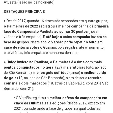
Atuesta (lesão no joelho direito)
DESTAQUES PRINCIPAIS
> Desde 2017, quando 16 times são separados em quatro grupos,
o Palmeiras de 2022 registrou a melhor campanha da primeira
fase do Campeonato Paulista ao somar 30 pontos
(nove
vitórias e três empates).
É até hoje a
única campanha invicta na
fase de grupos
. Neste ano,
o Verdão pode repetir o feito em
caso de vitória sobre o Guarani
, pois registra, até o momento,
oito vitórias, três empates e nenhuma derrota.
> Único invicto no Paulista, o Palmeiras é o time com mais
pontos conquistados no geral
(27),
mais vitórias
(oito, ao lado
do São Bernardo),
menos gols sofridos
(cinco)
e
melhor saldo
de gols
(13, ao lado do São Bernardo), além de ser o
terceiro
com mais gols marcados
(18, atrás de São Paulo, com 20, e São
Bernardo, com 21).
•
O Verdão registrou a
melhor defesa do campeonato em
cinco das últimas seis edições
(desde 2017, exceto em
2021, considerando a fase de grupos, na qual todas as