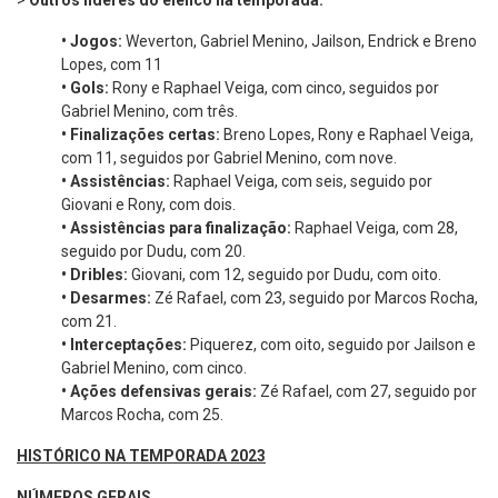
>
Outros líderes do elenco na temporada:
•
Jogos:
Weverton, Gabriel Menino, Jailson, Endrick e Breno
Lopes, com 11
•
Gols:
Rony e Raphael Veiga, com cinco, seguidos por
Gabriel Menino, com três.
•
Finalizações certas:
Breno Lopes, Rony e Raphael Veiga,
com 11, seguidos por Gabriel Menino, com nove.
•
Assistências:
Raphael Veiga, com seis, seguido por
Giovani e Rony, com dois.
•
Assistências para finalização:
Raphael Veiga, com 28,
seguido por Dudu, com 20.
•
Dribles:
Giovani, com 12, seguido por Dudu, com oito.
•
Desarmes:
Zé Rafael, com 23, seguido por Marcos Rocha,
com 21.
•
Interceptações:
Piquerez, com oito, seguido por Jailson e
Gabriel Menino, com cinco.
•
Ações defensivas gerais:
Zé Rafael, com 27, seguido por
Marcos Rocha, com 25.
HISTÓRICO NA TEMPORADA 2023
NÚMEROS GERAIS