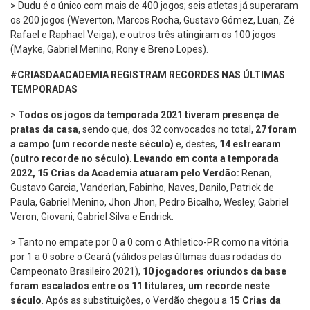
> Dudu é o único com mais de 400 jogos; seis atletas já superaram
os 200 jogos (Weverton, Marcos Rocha, Gustavo Gómez, Luan, Zé
Rafael e Raphael Veiga); e outros três atingiram os 100 jogos
(Mayke, Gabriel Menino, Rony e Breno Lopes).
#CRIASDAACADEMIA REGISTRAM RECORDES NAS ÚLTIMAS
TEMPORADAS
>
Todos os jogos da temporada 2021 tiveram presença de
pratas da casa
, sendo que, dos 32 convocados no total,
27 foram
a campo (um recorde neste século)
e, destes,
14 estrearam
(outro recorde no século)
.
Levando em conta a temporada
2022, 15 Crias da Academia atuaram pelo Verdão:
Renan,
Gustavo Garcia, Vanderlan, Fabinho, Naves, Danilo, Patrick de
Paula, Gabriel Menino, Jhon Jhon, Pedro Bicalho, Wesley, Gabriel
Veron, Giovani, Gabriel Silva e Endrick.
> Tanto no empate por 0 a 0 com o Athletico-PR como na vitória
por 1 a 0 sobre o Ceará (válidos pelas últimas duas rodadas do
Campeonato Brasileiro 2021),
10 jogadores oriundos da base
foram escalados entre os 11 titulares, um recorde neste
século
. Após as substituições, o Verdão chegou a
15 Crias da