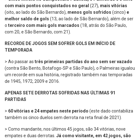
com mais pontos conquistados no geral
(27),
mais vitórias
(oito, ao lado do São Bernardo),
menos gols sofridos
(cinco)
e
melhor saldo de gols
(13, ao lado de São Bernardo), além de ser
o
terceiro com mais gols marcados
(18, atrás do São Paulo,
com 20, e São Bernardo, com 21).
RECORDE DE JOGOS SEM SOFRER GOLS EM INÍCIO DE
TEMPORADA
> Ao passar as
três primeiras partidas do ano sem ser vazado
(contra São Bento, Botafogo-SP e São Paulo), o Palmeiras igualou
um recorde em sua história, registrado também nas temporadas
de 1945, 1972, 2009 e 2016.
APENAS SETE DERROTAS SOFRIDAS NAS ÚLTIMAS 91
PARTIDAS
>
60 vitórias e 24 empates neste período
(este dado contabiliza
também os cinco duelos sem derrota na reta final de 2021).
> Como mandante, nos últimos 45 jogos, são 34 vitórias, nove
empates e duas derrotas.
Já como visitante, em 42 jogos, são