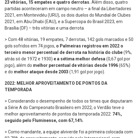
23 vitórias, 15 empates e quatro derrotas.
Além disso, quatro
partidas aconteceram em campo neutro – a final da Libertadores
2021, em Montevidéu (URU), os dois duelos do Mundial de Clubes
2021, em Abu Dhabi (EAU), e a Supercopa do Brasil 2023, em
Brasília (DF) – três vitórias e uma derrota.
> Com 48 vitórias, 19 empates, 7 derrotas, 142 gols marcados e 50
gols sofridos em 74 jogos,
o Palmeiras registrou em 2022 o
terceiro menor percentual de derrota na história do clube
(9%,
atrás só de 1972 e 1930)
e a sétima melhor defesa
(0,67 gol por
jogo), além do
melhor percentual de vitórias desde 1996
(65%)
e do
melhor ataque desde 2003
(1,91 gol por jogo).
2022: MELHOR APROVEITAMENTO DE PONTOS DA
TEMPORADA
> Considerando o desempenho de todos os times que disputaram
a Série A do Campeonato Brasileiro em 2022, o Verdão teve o
melhor aproveitamento de pontos da temporada 2022:
74%,
seguido pelo Fluminense, com 67,14%
.
> Como mandante, a equipe alviverde foi a primeira colocada com