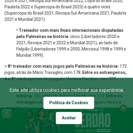
2020 e 2021, Recopa Sul-Americana 2022, Copa do Brasil 2020,
Paulista 2022 e Supercopa do Brasil 2023) e quatro vices
(Supercopa do Brasil 2021, Recopa Sul-Americana 2021, Paulista
2021 e Mundial 2021).
•
Treinador com mais finais internacionais disputadas
pelo Palmeiras na história
: cinco (Libertadores 2020 e
2021, Recopa 2021 e 2022 e Mundial 2021), ao lado de
Felipão (Libertadores 1999 e 2000, Mercosul 1998 e 1999 e
Mundial 1999).
>
8º treinador com mais jogos pelo Palmeiras na história:
172
jogos, atrás de Mário Travaglini, com 178.
Entre os estrangeiros,
é o 2º
, atrás apenas do uruguaio Ventura Cambon, com 305.
Este site utiliza cookies para melhorar sua experiência.
•
6º treinador com mais vitórias pelo Palmeiras na
história:
101, atrás de Rubens Minelli, com 117.
Entre os
estrangeiros, é o 2º
, atrás apenas do uruguaio Ventura
Política de Cookies
Cambon, com 179.
Aceitar
>
2º treinador com mais vitórias pelo Palmeiras em
Libertadores
: 20, atrás apenas de Felipão (23).