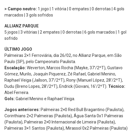
> Campo neutro:
1 jogo | 1 vitória | 0 empates | 0 derrotas | 4 gols
marcados | 3 gols sofridos
ALLIANZ PARQUE
5 jogos | 3 vitórias | 2 empates | 0 derrotas | 6 gols marcados | 1 gol
sofrido
ÚLTIMO JOGO
Palmeiras 2×1 Ferroviária, dia 26/02, no Allianz Parque, em São
Paulo (SP), pelo Campeonato Paulista.
Escalação:
Weverton, Marcos Rocha (Mayke, 37’/2ºT), Gustavo
Gómez, Murilo, Joaquín Piquerez, Zé Rafael, Gabriel Menino,
Raphael Veiga (Jaílson, 37’/2ºT), Rony (Manuel López, 28’/2ºT),
Dudu (Breno Lopes, 28’/2ºT), Endrick (Giovani, 16’/2ºT).
Técnico:
Abel Ferreira.
Gols:
Gabriel Menino e Raphael Veiga.
Jogos anteriores:
Palmeiras 2×0 Red Bull Bragantino (Paulista),
Corinthians 2×2 Palmeiras (Paulista), Água Santa 0x1 Palmeiras
(Paulista), Palmeiras 2×0 Internacional de Limeira (Paulista),
Palmeiras 3×1 Santos (Paulista), Mirassol 0x2 Palmeiras (Paulista)