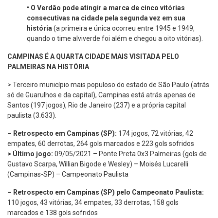
•
O Verdão pode atingir a marca de cinco vitórias
consecutivas na cidade pela segunda vez em sua
história
(a primeira e única ocorreu entre 1945 e 1949,
quando o time alviverde foi além e chegou a oito vitórias).
CAMPINAS É A QUARTA CIDADE MAIS VISITADA PELO
PALMEIRAS NA HISTÓRIA
> Terceiro município mais populoso do estado de São Paulo (atrás
só de Guarulhos e da capital), Campinas está atrás apenas de
Santos (197 jogos), Rio de Janeiro (237) e a própria capital
paulista (3.633).
– Retrospecto em Campinas (SP):
174 jogos, 72 vitórias, 42
empates, 60 derrotas, 264 gols marcados e 223 gols sofridos
> Último jogo:
09/05/2021 – Ponte Preta 0x3 Palmeiras (gols de
Gustavo Scarpa, Willian Bigode e Wesley) – Moisés Lucarelli
(Campinas-SP) – Campeonato Paulista
– Retrospecto em Campinas (SP) pelo Campeonato Paulista:
110 jogos, 43 vitórias, 34 empates, 33 derrotas, 158 gols
marcados e 138 gols sofridos