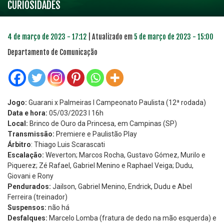
CURIOSIDADES
4 de março de 2023 - 17:12
| Atualizado em
5 de março de 2023 - 15:00
Departamento de Comunicação
Jogo:
Guarani x Palmeiras l Campeonato Paulista (12ª rodada)
Data e hora:
05/03/2023 l 16h
Local:
Brinco de Ouro da Princesa, em Campinas (SP)
Transmissão:
Premiere e Paulistão Play
Árbitro
: Thiago Luis Scarascati
Escalação:
Weverton; Marcos Rocha, Gustavo Gómez, Murilo e
Piquerez; Zé Rafael, Gabriel Menino e Raphael Veiga; Dudu,
Giovani e Rony
Pendurados:
Jailson, Gabriel Menino, Endrick, Dudu e Abel
Ferreira (treinador)
Suspensos:
não há
Desfalques:
Marcelo Lomba (fratura de dedo na mão esquerda) e