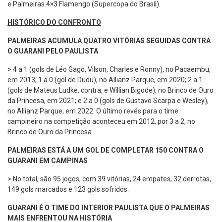
e Palmeiras 4×3 Flamengo (Supercopa do Brasil).
HISTÓRICO DO CONFRONTO
PALMEIRAS ACUMULA QUATRO VITÓRIAS SEGUIDAS CONTRA
O GUARANI PELO PAULISTA
> 4 a 1 (gols de Léo Gago, Vilson, Charles e Ronny), no Pacaembu,
em 2013; 1 a 0 (gol de Dudu), no Allianz Parque, em 2020; 2 a 1
(gols de Mateus Ludke, contra, e Willian Bigode), no Brinco de Ouro
da Princesa, em 2021; e 2 a 0 (gols de Gustavo Scarpa e Wesley),
no Allianz Parque, em 2022. O último revés para o time
campineiro na competição aconteceu em 2012, por 3 a 2, no
Brinco de Ouro da Princesa.
PALMEIRAS ESTÁ A UM GOL DE COMPLETAR 150 CONTRA O
GUARANI EM CAMPINAS
> No total, são 95 jogos, com 39 vitórias, 24 empates, 32 derrotas,
149 gols marcados e 123 gols sofridos.
GUARANI É O TIME DO INTERIOR PAULISTA QUE O PALMEIRAS
MAIS ENFRENTOU NA HISTÓRIA