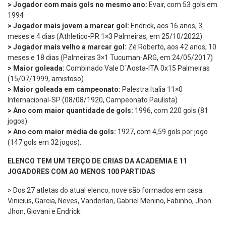
> Jogador com mais gols no mesmo ano:
Evair, com 53 gols em
1994
> Jogador mais jovem a marcar gol:
Endrick, aos 16 anos, 3
meses e 4 dias (Athletico-PR 1×3 Palmeiras, em 25/10/2022)
> Jogador mais velho a marcar gol:
Zé Roberto, aos 42 anos, 10
meses e 18 dias (Palmeiras 3×1 Tucuman-ARG, em 24/05/2017)
> Maior goleada:
Combinado Vale D´Aosta-ITA 0x15 Palmeiras
(15/07/1999, amistoso)
> Maior goleada em campeonato:
Palestra Italia 11×0
Internacional-SP (08/08/1920, Campeonato Paulista)
> Ano com maior quantidade de gols:
1996, com 220 gols (81
jogos)
> Ano com maior média de gols:
1927, com 4,59 gols por jogo
(147 gols em 32 jogos).
ELENCO TEM UM TERÇO DE CRIAS DA ACADEMIA E 11
JOGADORES COM AO MENOS 100 PARTIDAS
> Dos 27 atletas do atual elenco, nove são formados em casa:
Vinicius, Garcia, Neves, Vanderlan, Gabriel Menino, Fabinho, Jhon
Jhon, Giovani e Endrick.