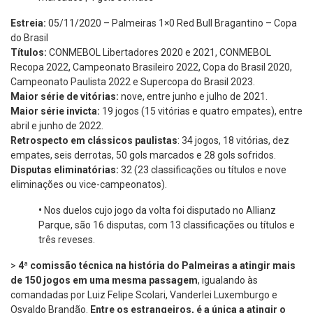
Estreia:
05/11/2020 – Palmeiras 1×0 Red Bull Bragantino – Copa
do Brasil
Títulos:
CONMEBOL Libertadores 2020 e 2021, CONMEBOL
Recopa 2022, Campeonato Brasileiro 2022, Copa do Brasil 2020,
Campeonato Paulista 2022 e Supercopa do Brasil 2023.
Maior série de vitórias:
nove, entre junho e julho de 2021.
Maior série invicta:
19 jogos (15 vitórias e quatro empates), entre
abril e junho de 2022.
Retrospecto em clássicos paulistas
: 34 jogos, 18 vitórias, dez
empates, seis derrotas, 50 gols marcados e 28 gols sofridos.
Disputas eliminatórias:
32 (23 classificações ou títulos e nove
eliminações ou vice-campeonatos).
•
Nos duelos cujo jogo da volta foi disputado no Allianz
Parque, são 16 disputas, com 13 classificações ou títulos e
três reveses.
>
4ª comissão técnica na história do Palmeiras a atingir mais
de 150 jogos em uma mesma passagem
, igualando às
comandadas por Luiz Felipe Scolari, Vanderlei Luxemburgo e
Osvaldo Brandão.
Entre os estrangeiros, é a única a atingir o