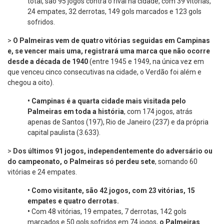
total, são 95 jogos contra o rival na cidade, com 39 vitórias,
24 empates, 32 derrotas, 149 gols marcados e 123 gols
sofridos.
>
O Palmeiras vem de quatro vitórias seguidas em Campinas
e, se vencer mais uma, registrará uma marca que não ocorre
desde a década de 1940
(entre 1945 e 1949, na única vez em
que venceu cinco consecutivas na cidade, o Verdão foi além e
chegou a oito).
•
Campinas é a quarta cidade mais visitada pelo
Palmeiras em toda a história
, com 174 jogos, atrás
apenas de Santos (197), Rio de Janeiro (237) e da própria
capital paulista (3.633).
>
Dos últimos 91 jogos, independentemente do adversário ou
do campeonato, o Palmeiras só perdeu sete
, somando 60
vitórias e 24 empates.
•
Como visitante, são 42 jogos, com 23 vitórias, 15
empates e quatro derrotas.
•
Com 48 vitórias, 19 empates, 7 derrotas, 142 gols
marcados e 50 gols sofridos em 74 jogos,
o Palmeiras