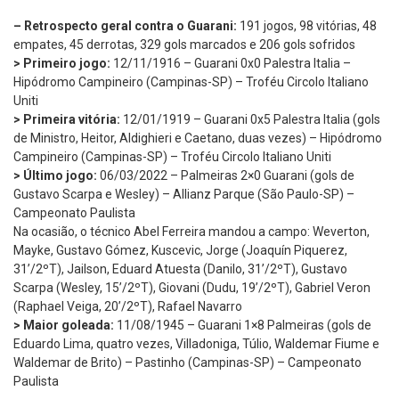
– Retrospecto geral contra o Guarani:
191 jogos, 98 vitórias, 48
empates, 45 derrotas, 329 gols marcados e 206 gols sofridos
> Primeiro jogo:
12/11/1916 – Guarani 0x0 Palestra Italia –
Hipódromo Campineiro (Campinas-SP) – Troféu Circolo Italiano
Uniti
> Primeira vitória:
12/01/1919 – Guarani 0x5 Palestra Italia (gols
de Ministro, Heitor, Aldighieri e Caetano, duas vezes) – Hipódromo
Campineiro (Campinas-SP) – Troféu Circolo Italiano Uniti
> Último jogo:
06/03/2022 – Palmeiras 2×0 Guarani (gols de
Gustavo Scarpa e Wesley) – Allianz Parque (São Paulo-SP) –
Campeonato Paulista
Na ocasião, o técnico Abel Ferreira mandou a campo: Weverton,
Mayke, Gustavo Gómez, Kuscevic, Jorge (Joaquín Piquerez,
31’/2ºT), Jailson, Eduard Atuesta (Danilo, 31’/2ºT), Gustavo
Scarpa (Wesley, 15’/2ºT), Giovani (Dudu, 19’/2ºT), Gabriel Veron
(Raphael Veiga, 20’/2ºT), Rafael Navarro
> Maior goleada:
11/08/1945 – Guarani 1×8 Palmeiras (gols de
Eduardo Lima, quatro vezes, Villadoniga, Túlio, Waldemar Fiume e
Waldemar de Brito) – Pastinho (Campinas-SP) – Campeonato
Paulista