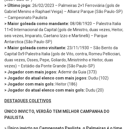
> Último jogo:
26/02/2023 – Palmeiras 2×1 Ferroviária (gols de
Gabriel Menino e Raphael Veiga) – Allianz Parque (São Paulo-SP)
– Campeonato Paulista
> Maior goleada como mandante:
08/08/1920 – Palestra Italia
11×0 Internacional da Capital (gols de Ministro, duas vezes, Heitor,
seis vezes, Imparato, Caetano Izzo e Martinelli) – Parque
Antarctica (São Paulo-SP)
> Maior goleada como visitante:
23/11/1930 – São Bento da
Capital 0x9 Palestra Italia (gols de Vito, contra, Romeu Pellicciari,
duas vezes, Osses, Pepe, Goliardo, Ministrinho e Heitor, duas
vezes) – Estádio da Ponte Grande (São Paulo-SP)
> Jogador com mais jogos:
Ademir da Guia (373)
> Jogador do atual elenco com mais jogos:
Dudu (102)
> Jogador com mais gols:
Heitor (186)
> Jogador do atual elenco com mais gols:
Dudu (20)
DESTAQUES COLETIVOS
ÚNICO INVICTO, VERDÃO TEM MELHOR CAMPANHA DO
PAULISTA
>
Único invicto no Campeonato Paulista, o Palmeiras é o time