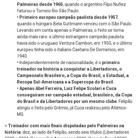
Palmeiras desde 1965
, quando o argentino Filpo Nuñez
faturou o Torneio Rio São Paulo.
•
Primeiro europeu campeão paulista desde 1957
,
quando o húngaro Bela Guttmann venceu com o São Paulo.
Levando em conta apenas o Palmeiras, o feito se torna
ainda mais raro: o último estrangeiro campeão paulista
havia sido o uruguaio Ventura Cambon, em 1950, e o último
europeu tinha sido o italiano Caetano De Domenico, em
1940.
•
Independentemente de nacionalidade, é o
primeiro
treinador na história a conquistar a Libertadores, o
Campeonato Brasileiro, a Copa do Brasil, o Estadual, a
Recopa Sul-Americana e a Supercopa do Brasil.
•
Apenas Abel Ferreira, Luiz Felipe Scolari e Cuca
conseguiram ser campeão estadual, brasileiro, da Copa
do Brasil e da Libertadores por um mesmo clube
. Felipão
atingiu o feito pelo Grêmio, já Cuca realizou pelo Atlético-
MG.
>
Treinador com mais finais disputadas pelo Palmeiras na
história
: dez, ao lado de Felipão, sendo seis títulos (Libertadores