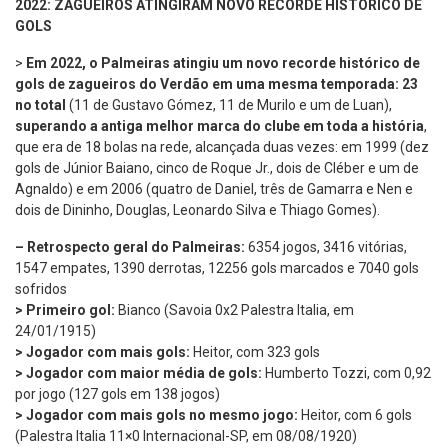
2022: ZAGUEIROS ATINGIRAM NOVO RECORDE HISTÓRICO DE
GOLS
>
Em 2022, o Palmeiras atingiu um novo recorde histórico de
gols de zagueiros do Verdão em uma mesma temporada: 23
no total
(11 de Gustavo Gómez, 11 de Murilo e um de Luan),
superando a antiga melhor marca do clube em toda a história
,
que era de 18 bolas na rede, alcançada duas vezes: em 1999 (dez
gols de Júnior Baiano, cinco de Roque Jr., dois de Cléber e um de
Agnaldo) e em 2006 (quatro de Daniel, três de Gamarra e Nen e
dois de Dininho, Douglas, Leonardo Silva e Thiago Gomes).
– Retrospecto geral do Palmeiras:
6354 jogos, 3416 vitórias,
1547 empates, 1390 derrotas, 12256 gols marcados e 7040 gols
sofridos
> Primeiro gol:
Bianco (Savoia 0x2 Palestra Italia, em
24/01/1915)
> Jogador com mais gols:
Heitor, com 323 gols
> Jogador com maior média de gols:
Humberto Tozzi, com 0,92
por jogo (127 gols em 138 jogos)
> Jogador com mais gols no mesmo jogo:
Heitor, com 6 gols
(Palestra Italia 11×0 Internacional-SP, em 08/08/1920)