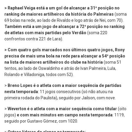
>
Raphael Veiga está a um gol de alcançar a 31ª posição no
ranking de maiores artilheiros da história do Palmeiras
(soma
69 bolas na rede, ao lado de Rivaldo e logo atrás de Nei, com 70).
Também está a um jogo de alcançar a 72ª posição no ranking
de atletas com mais partidas pelo Verdão
(soma 220
confrontos contra 221 de Lara).
> Com quatro gols marcados nos últimos quatro jogos, Rony
precisa de mais uma bola na rede para alcançar a 54ª posição
na lista de maiores artilheiros do clube na história
(soma 51
tentos,
ao lado de Oswaldinho e atrás de Ivan Palmeira, Lula,
Rolando e Villadoniga, todos com 52).
>
Breno Lopes é o atleta com a maior sequência de partidas
nesta temporada
: 11 jogos consecutivos (só não atuou na
primeira rodada do Paulista), seguido por Jailson, com nove.
>
Weverton é o atleta com a maior sequência como titular
(oito
jogos)
e com mais minutos em campo nesta temporada
: 1119,
seguido por Gustavo Gómez, com 1020.