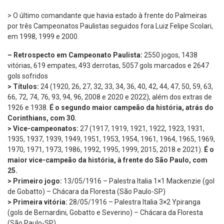
> O último comandante que havia estado à frente do Palmeiras
por três Campeonatos Paulistas seguidos fora Luiz Felipe Scolari,
em 1998, 1999 e 2000.
– Retrospecto em Campeonato Paulista:
2550 jogos, 1438
vitórias, 619 empates, 493 derrotas, 5057 gols marcados e 2647
gols sofridos
> Títulos:
24 (1920, 26, 27, 32, 33, 34, 36, 40, 42, 44, 47, 50, 59, 63,
66, 72, 74, 76, 93, 94, 96, 2008 e 2020 e 2022), além dos extras de
1926 e 1938.
É o segundo maior campeão da história, atrás do
Corinthians, com 30.
> Vice-campeonatos:
27 (1917, 1919, 1921, 1922, 1923, 1931,
1935, 1937, 1939, 1949, 1951, 1953, 1954, 1961, 1964, 1965, 1969,
1970, 1971, 1973, 1986, 1992, 1995, 1999, 2015, 2018 e 2021).
É o
maior vice-campeão da história, à frente do São Paulo, com
25.
> Primeiro jogo:
13/05/1916 – Palestra Italia 1×1 Mackenzie (gol
de Gobatto) – Chácara da Floresta (São Paulo-SP)
> Primeira vitória:
28/05/1916 – Palestra Italia 3×2 Ypiranga
(gols de Bernardini, Gobatto e Severino) – Chácara da Floresta
(São Paulo-SP)