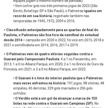
equipes jogam o mesmo número de partidas).
•
Sem sofrer gols nos três primeiros jogos de 2023 (São
Bento, Botafogo-SP e São Paulo), o Palmeiras
igualou um
recorde em sua história
, registrado também nas
temporadas de 1945, 1972, 2009 e 2016.
>
Classificado antecipadamente para as quartas de final do
Paulista, o Palmeiras não fica fora da semifinal do estadual
desde 2014 –
campeão em 2020 e 2022, foi vice em 2015, 2018 e
2021 e semifinalista em 2014, 2016, 2017 e 2019.
>
O Palmeiras vem de quatro vitórias seguidas contra o
Guarani pelo Campeonato Paulista
: 4 a 1 no Pacaembu, em
2013; 1 a 0 no Allianz Parque, em 2020; 2 a 1 no Brinco de Ouro da
Princesa, em 2021; e 2 a 0 no Allianz Parque, em 2022.
•
O Guarani é o time do interior paulista que o Palmeiras
mais vezes enfrentou na história
: 191 jogos, 98 vitórias, 48
empates, 45 derrotas, 329 gols marcados e 206 gols
sofridos.
•
O Verdão está a um gol de alcançar a marca de 150
bolas na rede contra o Guarani em Campinas (SP).
No