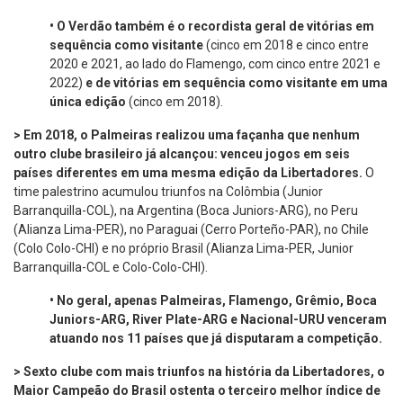
•
O Verdão também é o recordista geral de vitórias em
sequência como visitante
(cinco em 2018 e cinco entre
2020 e 2021, ao lado do Flamengo, com cinco entre 2021 e
2022)
e de vitórias em sequência como visitante em uma
única edição
(cinco em 2018).
> Em 2018, o Palmeiras realizou uma façanha que nenhum
outro clube brasileiro já alcançou: venceu jogos em seis
países diferentes em uma mesma edição da Libertadores.
O
time palestrino acumulou triunfos na Colômbia (Junior
Barranquilla-COL), na Argentina (Boca Juniors-ARG), no Peru
(Alianza Lima-PER), no Paraguai (Cerro Porteño-PAR), no Chile
(Colo Colo-CHI) e no próprio Brasil (Alianza Lima-PER, Junior
Barranquilla-COL e Colo-Colo-CHI).
•
No geral, apenas Palmeiras, Flamengo, Grêmio, Boca
Juniors-ARG, River Plate-ARG e Nacional-URU venceram
atuando nos 11 países que já disputaram a competição.
> Sexto clube com mais triunfos na história da Libertadores, o
Maior Campeão do Brasil ostenta o terceiro melhor índice de