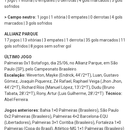
1 jogo | 1 vitória | 0 empates | 0 derrotas | 4 gols marcados | 3 gols
sofridos
> Campo neutro:
1 jogo | 1 vitória | 0 empates | 0 derrotas | 4 gols
marcados | 3 gols sofridos
ALLIANZ PARQUE
17 jogos | 13 vitórias | 3 empates | 1 derrota | 35 gols marcados | 11
gols sofridos | 8 jogos sem sofrer gol
ÚLTIMO JOGO
Palmeiras 0x1 Botafogo, dia 25/06, no Allianz Parque, em São
Paulo (SP), pelo Campeonato Brasileiro.
Escalação:
Weverton, Mayke (Endrick, 44’/2ºT), Luan, Gustavo
Gómez, Joaquín Piquerez, Zé Rafael, Raphael Veiga (Jhon Jhon,
44’/2ºT), Richard Ríos (Manuel López, 13’/2ºT), Dudu (Bruno
Tabata, 28’/2ºT), Rony, Artur (Luis Guilherme, 28’/2ºT).
Técnico:
Abel Ferreira.
Jogos anteriores:
Bahia 1×0 Palmeiras (Brasileiro), São Paulo
0x2 Palmeiras (Brasileiro), Palmeiras 4×2 Barcelona-EQU
(Libertadores), Palmeiras 3×1 Coritiba (Brasileiro), Fortaleza 1×0
Palmeiras (Copa do Brasil), Atlético-MG 1×1 Palmeiras (Brasileiro)