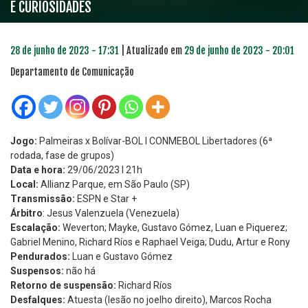
E CURIOSIDADES
28 de junho de 2023 - 17:31
| Atualizado em
29 de junho de 2023 - 20:01
Departamento de Comunicação
Jogo:
Palmeiras x Bolívar-BOL l CONMEBOL Libertadores (6ª
rodada, fase de grupos)
Data e hora:
29/06/2023 l 21h
Local:
Allianz Parque, em São Paulo (SP)
Transmissão:
ESPN e Star +
Árbitro
: Jesus Valenzuela (Venezuela)
Escalação:
Weverton; Mayke, Gustavo Gómez, Luan e Piquerez;
Gabriel Menino, Richard Ríos e Raphael Veiga; Dudu, Artur e Rony
Pendurados:
Luan e Gustavo Gómez
Suspensos:
não há
Retorno de suspensão:
Richard Ríos
Desfalques:
Atuesta (lesão no joelho direito), Marcos Rocha