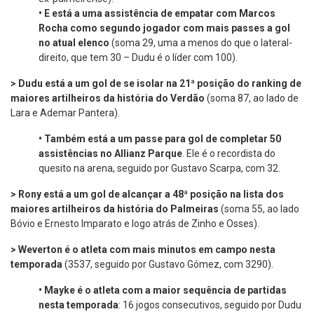
•
E está a uma assistência de empatar com Marcos
Rocha como segundo jogador com mais passes a gol
no atual elenco
(soma 29, uma a menos do que o lateral-
direito, que tem 30 – Dudu é o líder com 100).
>
Dudu está a um gol
de se isolar na 21ª posição do ranking de
maiores artilheiros da história do Verdão
(soma 87, ao lado de
Lara e Ademar Pantera).
•
Também está a um passe para gol de completar 50
assistências no Allianz Parque
. Ele é o recordista do
quesito na arena, seguido por Gustavo Scarpa, com 32.
>
Rony está a um gol de alcançar a 48ª posição na lista dos
maiores artilheiros da história do Palmeiras
(soma 55, ao lado
Bóvio e Ernesto Imparato e logo atrás de Zinho e Osses).
> Weverton é o atleta com mais minutos em campo nesta
temporada
(3537, seguido por Gustavo Gómez, com 3290).
•
Mayke é o atleta com a maior sequência de partidas
nesta temporada
: 16 jogos consecutivos, seguido por Dudu