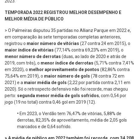
2023.
TEMPORADA 2022 REGISTROU MELHOR DESEMPENHO E
MELHOR MÉDIA DE PÚBLICO
> O Palmeiras disputou 35 partidas no Allianz Parque em 2022 e,
em comparação às sete temporadas completas anteriores,
registrou o
maior número de vitórias
(27 contra 24 em 2015), o
maior índice de vitórias
(77,14% contra 69,23% em 2019), o
menor número de derrotas
(duas, ao lado de 2020 e atrás de
2019, com três), o
menor índice de derrotas
(5,71% contra 7,41%
em 2020), o
melhor aproveitamento de pontos
(82,86% contra
75,64% em 2019), o
maior número de gols
(78 contra 72 em
2021) e a
maior média de gols
(2,22 por partida contra 2,11 em
2020). Só o retrospecto defensivo não foi recorde, mas chegou
perto:
segunda menor média de gols sofridos
, com 0,54 por
jogo (19 no total) contra 0,46 gol em 2019 (12).
•
Em 2023, o Verdão tem 76,47% de vitórias, 5,88% de
derrotas, 82,35% de aproveitamento, média de 2,05 gols
marcados e de 0,64 sofrido.
>
A média de público em 2022 também foi recorde, com
34.208