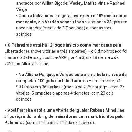
anotados por Willian Bigode, Wesley, Matías Viña e Raphael
Veiga.
•
Contra bolivianos em geral, este será o 10º duelo como
mandante, e o Verdão venceu todos
, somando 34 gols em
nove partidas (média de 3,7 por jogo) e apenas três
sofridos.
> O Palmeiras está há 12 jogos invicto como mandante pela
Libertadores
(nove vitórias e três empates) – o último tropeço foi
diante do Defensa y Justicia-ARG, por 4 a 3, dia 18 de maio de
2021, no Allianz Parque.
•
No Allianz Parque, o Verdão está a uma bola na rede de
completar 100 gols em Libertadores
– atualmente, são
99 tentos em 36 partidas (média de 2,75 por jogo), com 27
vitórias, 5 empates e apenas 4 derrotas, com 23 gols
sofridos.
> Abel Ferreira está a uma vitória de igualar Rubens Minelli na
5ª posição do ranking de treinadores com mais triunfos pelo
Palmeiras
(soma 116 contra 117 do ex-técnico).