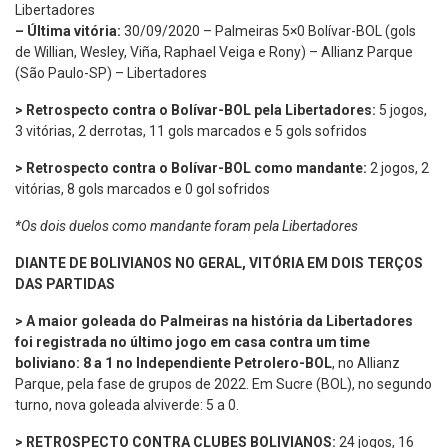
Libertadores
– Última vitória:
30/09/2020 – Palmeiras 5×0 Bolívar-BOL (gols
de Willian, Wesley, Viña, Raphael Veiga e Rony) – Allianz Parque
(São Paulo-SP) – Libertadores
> Retrospecto contra o Bolívar-BOL pela Libertadores:
5 jogos,
3 vitórias, 2 derrotas, 11 gols marcados e 5 gols sofridos
> Retrospecto contra o Bolívar-BOL como mandante:
2 jogos, 2
vitórias, 8 gols marcados e 0 gol sofridos
*Os dois duelos como mandante foram pela Libertadores
DIANTE DE BOLIVIANOS NO GERAL, VITÓRIA EM DOIS TERÇOS
DAS PARTIDAS
> A maior goleada do Palmeiras na história da Libertadores
foi registrada no último jogo em casa contra um time
boliviano: 8 a 1 no Independiente Petrolero-BOL
, no Allianz
Parque, pela fase de grupos de 2022. Em Sucre (BOL), no segundo
turno, nova goleada alviverde: 5 a 0.
>
RETROSPECTO CONTRA CLUBES BOLIVIANOS:
24 jogos, 16