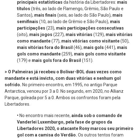
principais estatísticas
da história da Libertadores:
mais
títulos
(três, ao lado de Flamengo, Grêmio, São Paulo e
Santos),
mais finais
(seis, ao lado do São Paulo),
mais
semifinais
(10, ao lado de Grêmio e São Paulo),
mais
participações
(23),
mais participações consecutivas
(oito),
mais jogos
(227),
mais vitórias
(129),
mais vitórias
como mandante
(77),
mais vitórias como visitante
(50),
mais vitórias fora do Brasil
(46),
mais gols
(441),
mais
gols como mandante
(259),
mais gols como visitante
(179) e
mais gols fora do Brasil
(151).
> O Palmeiras já recebeu o Bolívar-BOL duas vezes como
mandante e está invicto, com duas vitórias e nenhum gol
sofrido.
No primeiro encontro, em 1995, no antigo Parque
Antarctica, venceu por 3 a 0. No segundo, em 2020, no Allianz
Parque, goleada por 5 a 0. Ambos os confrontos foram pela
Libertadores.
•
No encontro mais recente,
a
inda sob o comando de
Vanderlei Luxemburgo, pela fase de grupos da
Libertadores 2020, o atacante Rony marcou seu primeiro
gol com a camisa do Verdão.
Os outros tentos foram