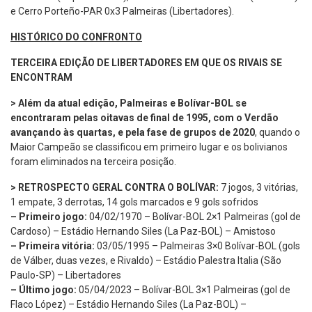
e Cerro Porteño-PAR 0x3 Palmeiras (Libertadores).
HISTÓRICO DO CONFRONTO
TERCEIRA EDIÇÃO DE LIBERTADORES EM QUE OS RIVAIS SE
ENCONTRAM
> Além da atual edição, Palmeiras e Bolívar-BOL se
encontraram pelas oitavas de final de 1995, com o Verdão
avançando às quartas, e pela fase de grupos de 2020
, quando o
Maior Campeão se classificou em primeiro lugar e os bolivianos
foram eliminados na terceira posição.
> RETROSPECTO GERAL CONTRA O BOLÍVAR:
7 jogos, 3 vitórias,
1 empate, 3 derrotas, 14 gols marcados e 9 gols sofridos
– Primeiro jogo:
04/02/1970 – Bolívar-BOL 2×1 Palmeiras (gol de
Cardoso) – Estádio Hernando Siles (La Paz-BOL) – Amistoso
– Primeira vitória:
03/05/1995 – Palmeiras 3×0 Bolívar-BOL (gols
de Válber, duas vezes, e Rivaldo) – Estádio Palestra Italia (São
Paulo-SP) – Libertadores
– Último jogo:
05/04/2023 – Bolívar-BOL 3×1 Palmeiras (gol de
Flaco López) – Estádio Hernando Siles (La Paz-BOL) –