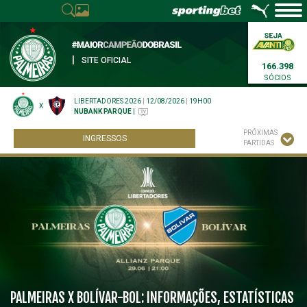
|
SITE OFICIAL
166.398
SÓCIOS
LIBERTADORES 2026
|
12/08/2026
|
19H00
X
NUBANK PARQUE
|
PRÓXIMAS
INGRESSOS
PARTIDAS
PALMEIRAS X BOLÍVAR-BOL: INFORMAÇÕES, ESTATÍSTICAS