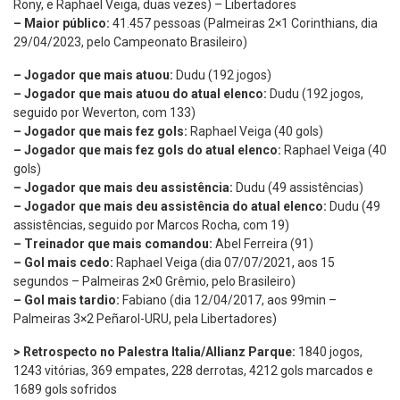
Rony, e Raphael Veiga, duas vezes) – Libertadores
– Maior público:
41.457 pessoas (Palmeiras 2×1 Corinthians, dia
29/04/2023, pelo Campeonato Brasileiro)
– Jogador que mais atuou:
Dudu (192 jogos)
– Jogador que mais atuou do atual elenco:
Dudu (192 jogos,
seguido por Weverton, com 133)
– Jogador que mais fez gols:
Raphael Veiga (40 gols)
– Jogador que mais fez gols do atual elenco:
Raphael Veiga (40
gols)
– Jogador que mais deu assistência:
Dudu (49 assistências)
– Jogador que mais deu assistência do atual elenco:
Dudu (49
assistências, seguido por Marcos Rocha, com 19)
– Treinador que mais comandou:
Abel Ferreira (91)
– Gol mais cedo:
Raphael Veiga (dia 07/07/2021, aos 15
segundos – Palmeiras 2×0 Grêmio, pelo Brasileiro)
– Gol mais tardio:
Fabiano (dia 12/04/2017, aos 99min –
Palmeiras 3×2 Peñarol-URU, pela Libertadores)
> Retrospecto no Palestra Italia/Allianz Parque:
1840 jogos,
1243 vitórias, 369 empates, 228 derrotas, 4212 gols marcados e
1689 gols sofridos