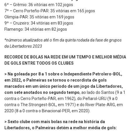
6º – Grêmio: 36 vitórias em 102 jogos
7º – Cerro Porteño-PAR: 35 vitórias em 165 jogos
Olimpia-PAR: 35 vitórias em 169 jogos
9º – Cruzeiro: 34 vitórias em 83 jogos
Flamengo: 34 vitórias em 82 jogos
*números atualizados até o fim da quinta rodada da fase de grupos
da Libertadores 2023
RECORDE DE BOLAS NA REDE EM UM TEMPO E MELHOR MÉDIA
DE GOLS ENTRE TODOS OS CLUBES
> Na goleada por 8 a 1 sobre o Independiente Petrolero-BOL,
em 2022, o Palmeiras se tornou o recordista de gols
marcados em um único período de um jogo da Libertadores,
com sete anotados no segundo tempo
, ao lado do Santos (9 a 1
contra o Cerro Porteño-PAR, em 1962), do Peñarol-URU (9 a 0
contra o The Strongest-BOL, em 1971) e do River Plate-ARG, em
2020 (8 a 0 contra o Binacional-PER, em 2020).
> Sexto clube com mais bolas na rede na história da
Libertadores, o Palmeiras detém a melhor média de gols: