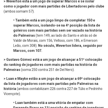
>
Weverton está a um jogo de superar Marcos e se isolar
como o jogador com mais partidas de Libertadores pelo clube
(ambos somam 57).
•
Também está a um jogo limpo de completar 150 e
superar Marcos, isolando-se na 4ª posição da lista de
goleiros com mais partidas sem ser vazado na história
do Palmeiras
(tem 149, ao lado do Santo e atrás só de
Valdir de Morais, com 156, Velloso, com 186, e Emerson
Leão, com 308).
No século, Weverton lidera, seguido por
Marcos, com 107.
> Gustavo Gómez está a um jogo de alcançar a 51ª colocação
do ranking de jogadores com mais partidas na história do
Palmeiras
(soma 250 contra 251 de Del Nero).
> Luan e Mayke estão a um jogo de alcançar a 69ª colocação
da lista de jogadores com mais partidas pelo Palmeiras na
história
(ambos contabilizam 226 contra 227 de Túlio e Pedrinho
Vicençote).
•
Luan também está a uma vitória de empatar com
Fernando Prass na 11ª posição do ranking de jogadores