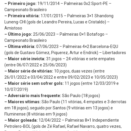
– Primeiro jogo:
19/11/2014 – Palmeiras 0x2 Sport-PE –
Campeonato Brasileiro
– Primeira vitória:
17/01/2015 – Palmeiras 3×1 Shandong
Luneng-CHI (gols de Leandro Pereira, Lucas e Cristaldo) –
Amistoso
– Último jogo:
25/06/2023 – Palmeiras 0×1 Botafogo –
Campeonato Brasileiro
– Última vitória:
07/06/2023 – Palmeiras 4×2 Barcelona-EQU
(gols de Gustavo Gómez, Piquerez, Artur e Endrick) – Libertadores
– Maior série invicta:
31 jogos – 24 vitórias e sete empates
(entre 06/07/2022 e 25/06/2023)
– Maior série de vitórias:
10 jogos, duas vezes (entre
26/01/2022 e 03/04/2022 e entre 09/02/2023 e 10/05/2023)
– Maior série sem sofrer gols:
11 jogos (entre 12/03/2019 e
10/07/2019)
– Adversário mais frequente:
São Paulo (18 jogos)
– Maiores vítimas:
São Paulo (11 vitórias, 4 empates e 3 derrotas
em 18 jogos); seguido por Santos (9 vitórias em 13 jogos) e
Fluminense (8 vitórias em 9 jogos)
– Maior goleada:
12/04/2022 – Palmeiras 8×1 Independiente
Petrolero-BOL (gols de Zé Rafael, Rafael Navarro, quatro vezes,