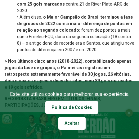
com 25 gols marcados
contra 21 do River Plate-ARG de
2020.
•
Além disso,
o Maior Campeão do Brasil terminou a fase
de grupos de 2022 com a maior diferença de pontos em
relação ao segundo colocado:
foram dez pontos a mais
que o Emelec-EQU, dono da segunda colocação (18 contra
8) – o antigo dono do recorde era o Santos, que atingiu nove
pontos de diferença em 2007 e em 2020.
> Nos últimos cinco anos (2018-2022), contabilizando apenas
jogos da fase de grupos, o Palmeiras registrou um
retrospecto extremamente favorável de 30 jogos, 26 vitórias,
dois empates e apenas duas derrotas, com 89 gols marcados
e 19 gols sofridos.
Este site utiliza cookies para melhorar sua experiência.
RECORDISTA BRASILEIRO EM TÍTULOS, FINAIS,
PARTICIPAÇÕES, JOGOS, VITÓRIAS E GOLS
Política de Cookies
> Ao lado de Flamengo, São Paulo, Santos e Grêmio,
o Palmeiras
é a equipe brasileira com mais títulos da Libertadores em toda
Aceitar
a história, com três no total
(1999, 2020 e 2021).