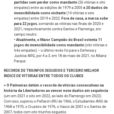
partidas sem perder como mandante
(26 vitórias e oito
empates) entre as edições de 1979 a 2005
e 20 duelos de
invencibilidade como visitante
(14 vitórias e seis
empates) entre 2019 e 2022.
Fora de casa, a marca sobe
para 22 jogos
, somando as vitórias nas finais de 2020 e
2021, respectivamente contra Santos e Flamengo, em
campo neutro.
•
Atualmente, o Maior Campeão do Brasil ostenta 11
jogos de invencibilidade como mandante
(oito vitórias e
três empates) – o último revés foi para o Defensa y
Justicia-ARG, por 4 a 3, em 18 de maio de 2021, no Allianz
Parque.
RECORDE DE TRIUNFOS SEGUIDOS E TERCEIRO MELHOR
ÍNDICE DE VITÓRIAS ENTRE TODOS OS CLUBES
>
O Palmeiras detém o recorde de vitórias consecutivas na
história da Libertadores ao vencer nove duelos em sequência
(um em 2021 e oito em 2022, ao lado do Flamengo em 2022).
Com isso, superou o Peñarol-URU de 1966, o Estudiantes-ARG de
1968 a 1970, o Cruzeiro de 1976, o Vasco de 2001 e o Santos de
2007, todos com oito triunfos seguidos.