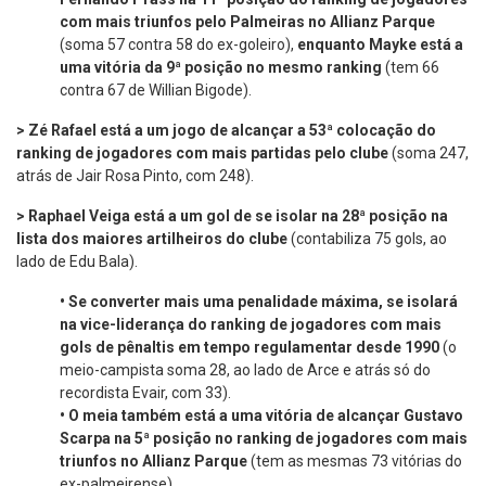
com mais triunfos pelo Palmeiras no Allianz Parque
(soma 57 contra 58 do ex-goleiro),
enquanto Mayke está a
uma vitória da 9ª posição no mesmo ranking
(tem 66
contra 67 de Willian Bigode).
> Zé Rafael está a um jogo de alcançar a 53ª colocação do
ranking de jogadores com mais partidas pelo clube
(soma 247,
atrás de Jair Rosa Pinto, com 248).
> Raphael Veiga está a um gol de se isolar na
28ª posição na
lista dos maiores artilheiros do clube
(contabiliza 75 gols, ao
lado de Edu Bala).
•
Se converter mais uma penalidade máxima, se isolará
na vice-liderança do ranking de jogadores com mais
gols de pênaltis em tempo regulamentar desde 1990
(o
meio-campista soma 28, ao lado de Arce e atrás só do
recordista Evair, com 33).
•
O meia também está a uma vitória de alcançar Gustavo
Scarpa na 5ª posição no ranking de jogadores com mais
triunfos no Allianz Parque
(tem as mesmas 73 vitórias do
ex-palmeirense).